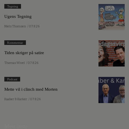
Tegning
Ugens Tegning
Niels Thomsen
/ 07.8.26
Kommentar
Tiden skriger på satire
Thomas Wivel
/ 07.8.26
Podcast
Mette vil i clinch med Morten
Kaaber & Karker
/ 07.8.26
Mest læste