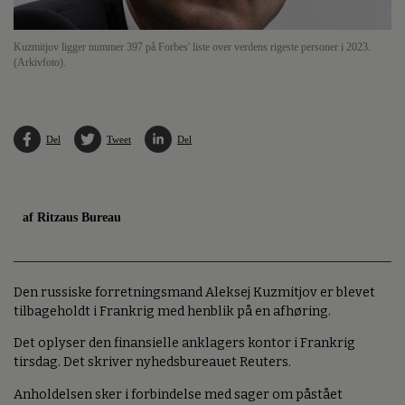
Kuzmitjov ligger nummer 397 på Forbes' liste over verdens rigeste personer i 2023.
(Arkivfoto).
Del
Tweet
Del
af Ritzaus Bureau
Den russiske forretningsmand Aleksej Kuzmitjov er blevet
tilbageholdt i Frankrig med henblik på en afhøring.
Det oplyser den finansielle anklagers kontor i Frankrig
tirsdag. Det skriver nyhedsbureauet Reuters.
Anholdelsen sker i forbindelse med sager om påstået