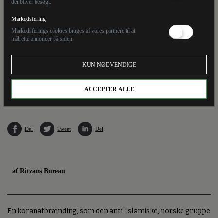
der bliver besøgt.
Markedsføring
Markedsførings cookies bruges af vores partnere til at
målrette annoncer på siden.
Der var massivt politiopbud, da den dansk-svenske aktivist Rasmus Paludan brændte en
KUN NØDVENDIGE
koran af i Danmark. Torsdag har den norske, anti-islamistiske gruppe, Sian, fået nej til at
brænde en koran af i Oslo. Det skyldes sikkerhedshensyn, oplyser norsk politi.
(Arkivfoto).
ACCEPTER ALLE
Del
Tweet
Del
af Ritzaus Bureau
En koranafbrænding, som den anti-islamiske, norske gruppe