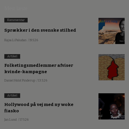
Mest læste
Kommentar
Sprækker i den svenske stilhed
Kajsa Li Paludan
/ 19.5.26
Artikel
Folketingsmedlemmer afviser
kvinde-kampagne
Daniel Holst Pinderup
/ 13.5.26
Artikel
Hollywood på vej med ny woke
fiasko
Jan Lund
/ 17.5.26