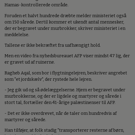
Hamas-kontrollerede område.
Foruden et halvt hundrede dræbte melder ministeriet også
om 150 sårede. Dertil kommer et ukendt antal mennesker,
der er begravet under murbrokker, skriver ministeriet i en
meddelelse.
Tallene er ikke bekræftet fra uafhængigt hold.
Men en video fra nyhedsbureauet AFP viser mindst 47 lig, der
er gravet ud af ruinerne.
Ragheb Aqal, som bor i flygtningelejren, beskriver angrebet
som "et jordskælv", der rystede hele lejren.
- Jeg gik ud og så ødelæggelserne. Hjem er begravet under
murbrokkerne, og der er ligdele og martyrer og sårede i
stort tal, fortæller den 41-årige palæstinenser til AFP.
- Det er ikke overdrevet, når de taler om hundredvis af
martyrer og sårede.
Han tilføjer, at folk stadig "transporterer resterne af børn,