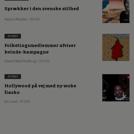
Sprækker i den svenske stilhed
Kajsa Li Paludan
/ 19.5.26
Artikel
Folketingsmedlemmer afviser
kvinde-kampagne
Daniel Holst Pinderup
/ 13.5.26
Artikel
Hollywood på vej med ny woke
fiasko
Jan Lund
/ 17.5.26