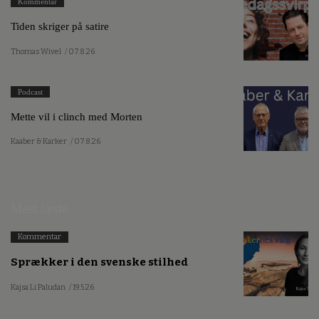
Kommentar
Tiden skriger på satire
Thomas Wivel
/ 07.8.26
Podcast
Mette vil i clinch med Morten
Kaaber & Karker
/ 07.8.26
Mest læste
Kommentar
Sprækker i den svenske stilhed
Kajsa Li Paludan
/ 19.5.26