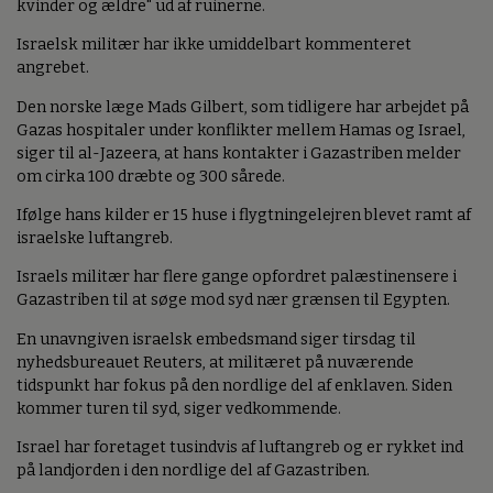
kvinder og ældre" ud af ruinerne.
Israelsk militær har ikke umiddelbart kommenteret
angrebet.
Den norske læge Mads Gilbert, som tidligere har arbejdet på
Gazas hospitaler under konflikter mellem Hamas og Israel,
siger til al-Jazeera, at hans kontakter i Gazastriben melder
om cirka 100 dræbte og 300 sårede.
Ifølge hans kilder er 15 huse i flygtningelejren blevet ramt af
israelske luftangreb.
Israels militær har flere gange opfordret palæstinensere i
Gazastriben til at søge mod syd nær grænsen til Egypten.
En unavngiven israelsk embedsmand siger tirsdag til
nyhedsbureauet Reuters, at militæret på nuværende
tidspunkt har fokus på den nordlige del af enklaven. Siden
kommer turen til syd, siger vedkommende.
Israel har foretaget tusindvis af luftangreb og er rykket ind
på landjorden i den nordlige del af Gazastriben.