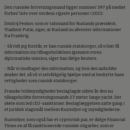
Den russiske forretningsmand ligger nummer 397 på mediet
Forbes' liste over verdens rigeste personer i 2023.
Dmitrij Peskov, som er talsmand for Ruslands præsident,
Vladimir Putin, siger, at Rusland nu afventer informationer
fra Frankrig.
- Så vidt jeg forstår, er han russisk statsborger, så vi bør få
information om tilbageholdelsen igennem vores
diplomatiske mission, siger han ifølge Reuters.
- Når vi modtager den information, og hvis den anholdte
ønsker det, så vil vi selvfølgelig hjælpe med at beskytte hans
rettigheder som russisk statsborger.
Franske toldmyndigheder beslaglagde sidste år den nu
tilbageholdte forretningsmands 27 meter lange yacht. Det
skete som led i EU-sanktioner. Beslaglæggelsen satte gang i
et juridisk slagsmål mellem Kuzmitjov og myndighederne.
Kuzmitjov, som også har et cypriotisk pas, er ifølge Financial
Times en af få sanktionerede russiske oligarker, som er