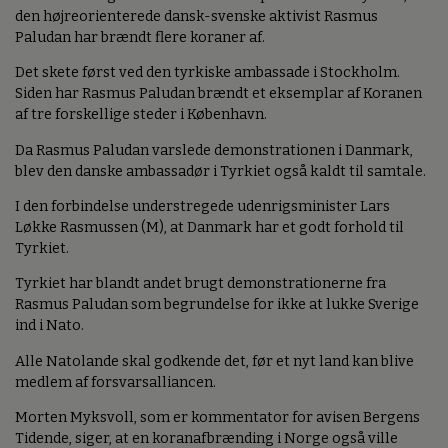
den højreorienterede dansk-svenske aktivist Rasmus
Paludan har brændt flere koraner af.
Det skete først ved den tyrkiske ambassade i Stockholm.
Siden har Rasmus Paludan brændt et eksemplar af Koranen
af tre forskellige steder i København.
Da Rasmus Paludan varslede demonstrationen i Danmark,
blev den danske ambassadør i Tyrkiet også kaldt til samtale.
I den forbindelse understregede udenrigsminister Lars
Løkke Rasmussen (M), at Danmark har et godt forhold til
Tyrkiet.
Tyrkiet har blandt andet brugt demonstrationerne fra
Rasmus Paludan som begrundelse for ikke at lukke Sverige
ind i Nato.
Alle Natolande skal godkende det, før et nyt land kan blive
medlem af forsvarsalliancen.
Morten Myksvoll, som er kommentator for avisen Bergens
Tidende, siger, at en koranafbrænding i Norge også ville