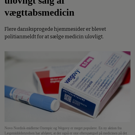
ulovligt salg af
vægttabsmedicin
Flere dansksprogede hjemmesider er blevet
politianmeldt for at sælge medicin ulovligt.
Novo Nordisk-midlerne Ozempic og Wegovy er meget populære. En ny aktion fra
Lægemiddelstyrelsen har afsløret, at der også er stor efterspørgsel på medicinen på det