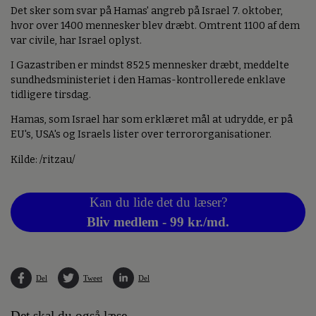
Det sker som svar på Hamas' angreb på Israel 7. oktober,
hvor over 1400 mennesker blev dræbt. Omtrent 1100 af dem
var civile, har Israel oplyst.
I Gazastriben er mindst 8525 mennesker dræbt, meddelte
sundhedsministeriet i den Hamas-kontrollerede enklave
tidligere tirsdag.
Hamas, som Israel har som erklæret mål at udrydde, er på
EU's, USA's og Israels lister over terrororganisationer.
Kilde: /ritzau/
Kan du lide det du læser?
Bliv medlem - 99 kr./md.
Del
Tweet
Del
Det skal du også læse