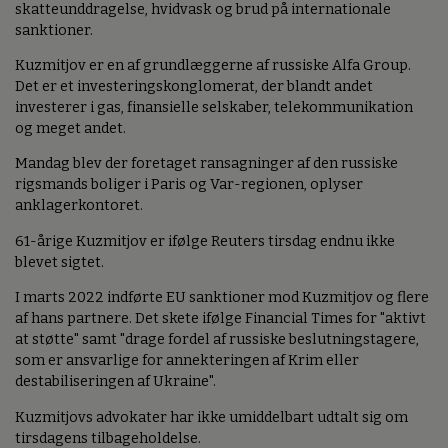
skatteunddragelse, hvidvask og brud på internationale
sanktioner.
Kuzmitjov er en af grundlæggerne af russiske Alfa Group.
Det er et investeringskonglomerat, der blandt andet
investerer i gas, finansielle selskaber, telekommunikation
og meget andet.
Mandag blev der foretaget ransagninger af den russiske
rigsmands boliger i Paris og Var-regionen, oplyser
anklagerkontoret.
61-årige Kuzmitjov er ifølge Reuters tirsdag endnu ikke
blevet sigtet.
I marts 2022 indførte EU sanktioner mod Kuzmitjov og flere
af hans partnere. Det skete ifølge Financial Times for "aktivt
at støtte" samt "drage fordel af russiske beslutningstagere,
som er ansvarlige for annekteringen af Krim eller
destabiliseringen af Ukraine".
Kuzmitjovs advokater har ikke umiddelbart udtalt sig om
tirsdagens tilbageholdelse.