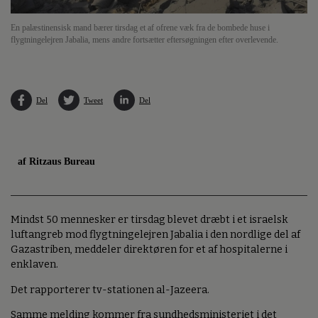
En palæstinensisk mand bærer tirsdag et af ofrene væk fra de bombede huse i
flygtningelejren Jabalia, mens andre fortsætter eftersøgningen efter overlevende.
Del
Tweet
Del
af Ritzaus Bureau
Mindst 50 mennesker er tirsdag blevet dræbt i et israelsk
luftangreb mod flygtningelejren Jabalia i den nordlige del af
Gazastriben, meddeler direktøren for et af hospitalerne i
enklaven.
Det rapporterer tv-stationen al-Jazeera.
Samme melding kommer fra sundhedsministeriet i det