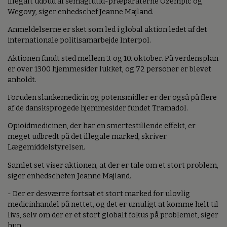
illegalt udbud af semaglutid-præparaterne Ozempic og
Wegovy, siger enhedschef Jeanne Majland.
Anmeldelserne er sket som led i global aktion ledet af det
internationale politisamarbejde Interpol.
Aktionen fandt sted mellem 3. og 10. oktober. På verdensplan
er over 1300 hjemmesider lukket, og 72 personer er blevet
anholdt.
Foruden slankemedicin og potensmidler er der også på flere
af de dansksprogede hjemmesider fundet Tramadol.
Opioidmedicinen, der har en smertestillende effekt, er
meget udbredt på det illegale marked, skriver
Lægemiddelstyrelsen.
Samlet set viser aktionen, at der er tale om et stort problem,
siger enhedschefen Jeanne Majland.
- Der er desværre fortsat et stort marked for ulovlig
medicinhandel på nettet, og det er umuligt at komme helt til
livs, selv om der er et stort globalt fokus på problemet, siger
hun.