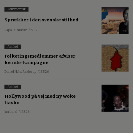
Kommentar
Sprækker i den svenske stilhed
Kajsa Li Paludan
/ 19.5.26
Artikel
Folketingsmedlemmer afviser
kvinde-kampagne
Daniel Holst Pinderup
/ 13.5.26
Artikel
Hollywood på vej med ny woke
fiasko
Jan Lund
/ 17.5.26