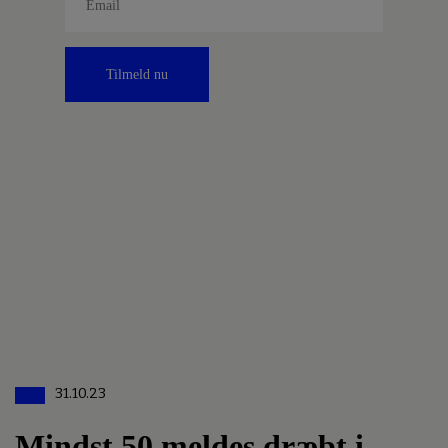
Tilmeld nu
31.10.23
Mindst 50 meldes dræbt i