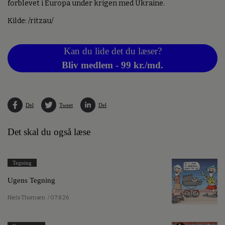
forblevet i Europa under krigen med Ukraine.
Kilde: /ritzau/
Kan du lide det du læser?
Bliv medlem - 99 kr./md.
Del
Tweet
Del
Det skal du også læse
Tegning
Ugens Tegning
Niels Thomsen
/ 07.8.26