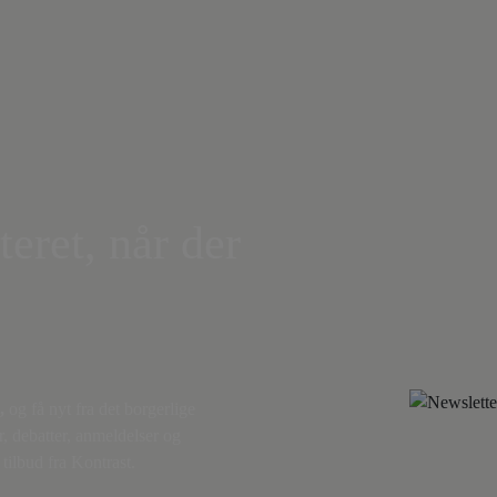
teret, når der
,
og få nyt fra det borgerlige
r, debatter, anmeldelser og
tilbud fra Kontrast.