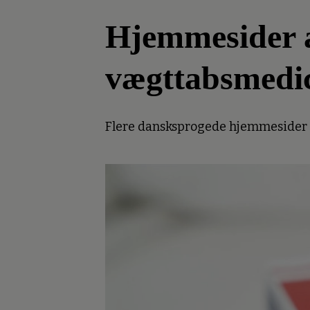
Hjemmesider an
vægttabsmedi
Flere dansksprogede hjemmesider er