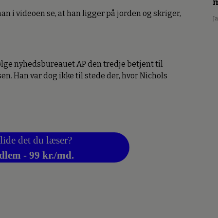
m
n i videoen se, at han ligger på jorden og skriger,
J
ifølge nyhedsbureauet AP den tredje betjent til
en. Han var dog ikke til stede der, hvor Nichols
lide det du læser?
dlem - 99 kr./md.