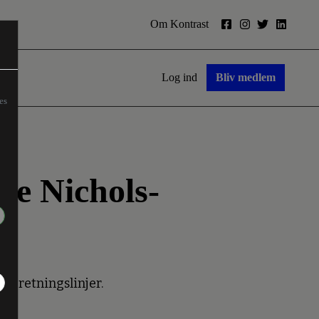
Om Kontrast
Log ind
Bliv medlem
es
yre Nichols-
re retningslinjer.