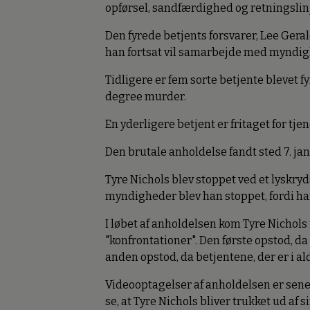
opførsel, sandfærdighed og retningslin
Den fyrede betjents forsvarer, Lee Gerald
han fortsat vil samarbejde med myndi
Tidligere er fem sorte betjente blevet f
degree murder.
En yderligere betjent er fritaget for tj
Den brutale anholdelse fandt sted 7. jan
Tyre Nichols blev stoppet ved et lyskryds 
myndigheder blev han stoppet, fordi hans
I løbet af anholdelsen kom Tyre Nichols 
"konfrontationer". Den første opstod, da 
anden opstod, da betjentene, der er i ald
Videooptagelser af anholdelsen er sene
se, at Tyre Nichols bliver trukket ud af s