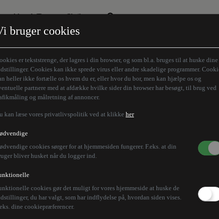
Aktuelt Tema
Skribenter
Vi bruger cookies
Den borgelige brille
Alle vores skribenter
Remigration
Modløberne
ookies er tekststrenge, der lagres i din browser, og som bl.a. bruges til at huske dine
Humaniora forfra
Z-aksen
ndstillinger. Cookies kan ikke sprede virus eller andre skadelige programmer. Cooki
an heller ikke fortælle os hvem du er, eller hvor du bor, men kan hjælpe os og
Store Danskere
ventuelle partnere med at afdække hvilke sider din browser har besøgt, til brug ved
rafikmåling og målretning af annoncer.
u kan læse vores privatlivspolitik ved at klikke
her
ndnu en betjent efter T
ødvendige
ødvendige cookies sørger for at hjemmesiden fungerer. F.eks. at din
ruger bliver husket når du logger ind.
unktionelle
unktionelle cookies gør det muligt for vores hjemmeside at huske de
anholdelse af Nichols. Han har angiveligt overtrådt fle
ndstillinger, du har valgt, som har indflydelse på, hvordan siden vises.
.eks. dine cookiepræferencer.