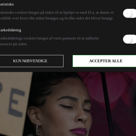
tatistiske
tatistiske cookies bruges på siden til at hjælpe os med bl.a. at danne et
verblik over hvor ofte siden besøges og hvilke sider der bliver besøgt.
arkedsføring
arkedsførings cookies bruges af vores partnere til at målrette
nnoncer på siden.
KUN NØDVENDIGE
ACCEPTER ALLE