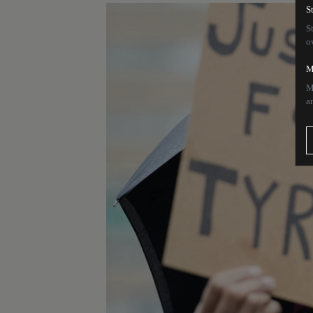
S
S
o
M
M
a