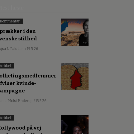
est læste
Kommentar
prækker i den
venske stilhed
ajsa Li Paludan
/ 19.5.26
Artikel
olketingsmedlemmer
fviser kvinde-
kampagne
aniel Holst Pinderup
/ 13.5.26
Artikel
ollywood på vej