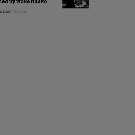
ed ny woke fiasko
an Lund
/ 17.5.26