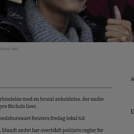
ichols' død.
A
i forbindelse med en brutal anholdelse, der endte
re Nichols livet.
D
yhedsbureauet Reuters fredag lokal tid.
, blandt andet har overtrådt politiets regler for