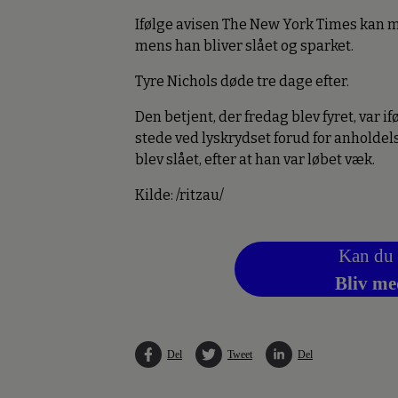
Ifølge avisen The New York Times kan ma
mens han bliver slået og sparket.
Tyre Nichols døde tre dage efter.
Den betjent, der fredag blev fyret, var 
stede ved lyskrydset forud for anholdels
blev slået, efter at han var løbet væk.
Kilde: /ritzau/
Kan du 
Bliv me
Del
Tweet
Del