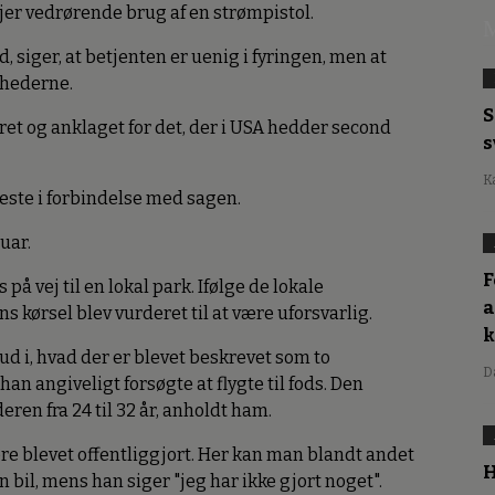
jer vedrørende brug af en strømpistol.
M
, siger, at betjenten er uenig i fyringen, men at
ghederne.
S
yret og anklaget for det, der i USA hedder second
s
K
eneste i forbindelse med sagen.
uar.
F
på vej til en lokal park. Ifølge de lokale
a
 kørsel blev vurderet til at være uforsvarlig.
ud i, hvad der er blevet beskrevet som to
D
han angiveligt forsøgte at flygte til fods. Den
eren fra 24 til 32 år, anholdt ham.
re blevet offentliggjort. Her kan man blandt andet
H
in bil, mens han siger "jeg har ikke gjort noget".