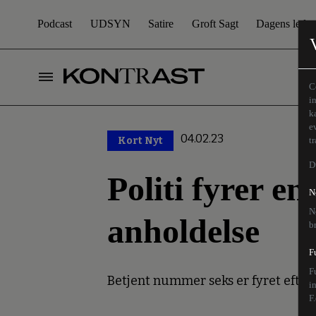
Podcast
UDSYN
Satire
Groft Sagt
Dagens leder
C
i
k
e
04.02.23
Kort Nyt
t
D
Politi fyrer e
N
N
anholdelse
b
F
F
Betjent nummer seks er fyret efter 
i
F