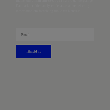
Indtast din
e-mail-adresse,
og få nyt fra det borgerlige
Danmark, artikler, analyser, debatter, anmeldelser og
information om fordele og tilbud fra Kontrast.
Tilmeld nu