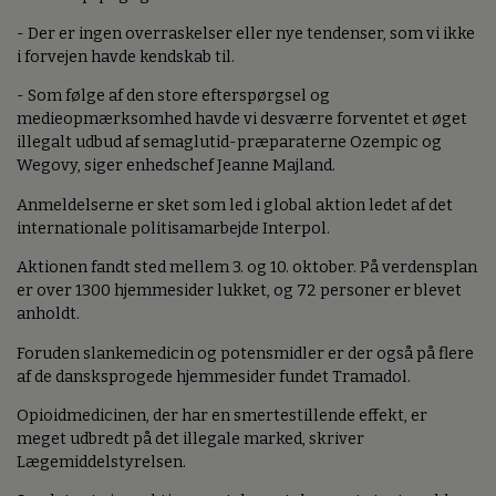
- Der er ingen overraskelser eller nye tendenser, som vi ikke
i forvejen havde kendskab til.
- Som følge af den store efterspørgsel og
medieopmærksomhed havde vi desværre forventet et øget
illegalt udbud af semaglutid-præparaterne Ozempic og
Wegovy, siger enhedschef Jeanne Majland.
Anmeldelserne er sket som led i global aktion ledet af det
internationale politisamarbejde Interpol.
Aktionen fandt sted mellem 3. og 10. oktober. På verdensplan
er over 1300 hjemmesider lukket, og 72 personer er blevet
anholdt.
Foruden slankemedicin og potensmidler er der også på flere
af de dansksprogede hjemmesider fundet Tramadol.
Opioidmedicinen, der har en smertestillende effekt, er
meget udbredt på det illegale marked, skriver
Lægemiddelstyrelsen.