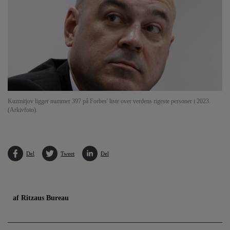
Kuzmitjov ligger nummer 397 på Forbes' liste over verdens rigeste personer i 2023.
(Arkivfoto).
Del
Tweet
Del
af Ritzaus Bureau