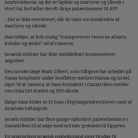
murbrokkerne, og der er ligdele og martyrer og sårede i
stort tal, fortæller den 41-årige palæstinenser til AFP.
- Det er ikke overdrevet, når de taler om hundredvis af
martyrer og sårede.
Han tilføjer, at folk stadig "transporterer resterne af børn,
kvinder og ældre" ud af ruinerne.
Israelsk militær har ikke umiddelbart kommenteret
angrebet.
Den norske læge Mads Gilbert, som tidligere har arbejdet på
Gazas hospitaler under konflikter mellem Hamas og Israel,
siger til al-Jazeera, at hans kontakter i Gazastriben melder
om cirka 100 dræbte og 300 sårede.
Ifølge hans kilder er 15 huse i flygtningelejren blevet ramt af
israelske luftangreb.
Israels militær har flere gange opfordret palæstinensere i
Gazastriben til at søge mod syd nær grænsen til Egypten.
En unavngiven israelsk embedsmand siger tirsdag til