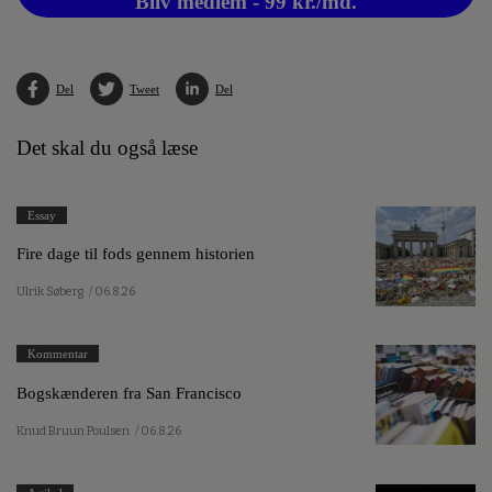
Bliv medlem - 99 kr./md.
Del
Tweet
Del
Det skal du også læse
Essay
Fire dage til fods gennem historien
Ulrik Søberg
/ 06.8.26
Kommentar
Bogskænderen fra San Francisco
Knud Bruun Poulsen
/ 06.8.26