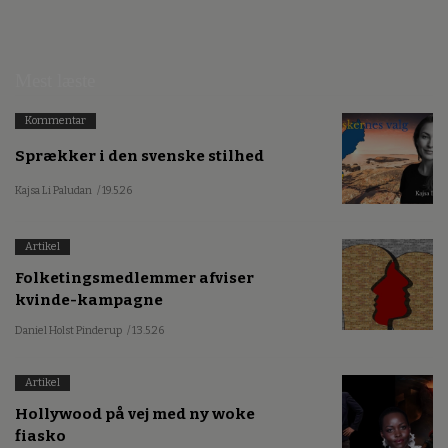
Mest læste
Kommentar
Sprækker i den svenske stilhed
Kajsa Li Paludan
/ 19.5.26
Artikel
Folketingsmedlemmer afviser
kvinde-kampagne
Daniel Holst Pinderup
/ 13.5.26
Artikel
Hollywood på vej med ny woke
fiasko