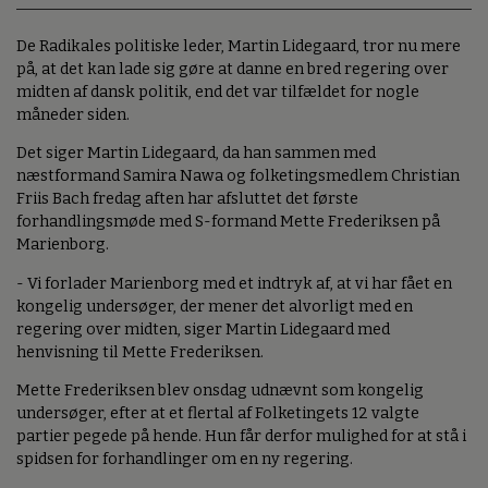
De Radikales politiske leder, Martin Lidegaard, tror nu mere
på, at det kan lade sig gøre at danne en bred regering over
midten af dansk politik, end det var tilfældet for nogle
måneder siden.
Det siger Martin Lidegaard, da han sammen med
næstformand Samira Nawa og folketingsmedlem Christian
Friis Bach fredag aften har afsluttet det første
forhandlingsmøde med S-formand Mette Frederiksen på
Marienborg.
- Vi forlader Marienborg med et indtryk af, at vi har fået en
kongelig undersøger, der mener det alvorligt med en
regering over midten, siger Martin Lidegaard med
henvisning til Mette Frederiksen.
Mette Frederiksen blev onsdag udnævnt som kongelig
undersøger, efter at et flertal af Folketingets 12 valgte
partier pegede på hende. Hun får derfor mulighed for at stå i
spidsen for forhandlinger om en ny regering.