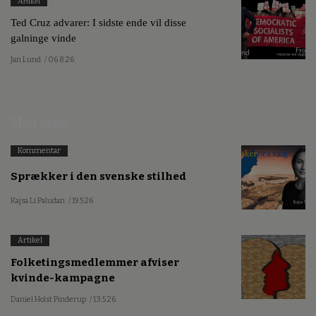
Artikel
Ted Cruz advarer: I sidste ende vil disse
galninge vinde
Jan Lund
/ 06.8.26
Mest læste
Kommentar
Sprækker i den svenske stilhed
Kajsa Li Paludan
/ 19.5.26
Artikel
Folketingsmedlemmer afviser
kvinde-kampagne
Daniel Holst Pinderup
/ 13.5.26