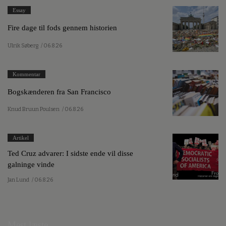
Essay
Fire dage til fods gennem historien
Ulrik Søberg
/ 06.8.26
Kommentar
Bogskænderen fra San Francisco
Knud Bruun Poulsen
/ 06.8.26
Artikel
Ted Cruz advarer: I sidste ende vil disse
galninge vinde
Jan Lund
/ 06.8.26
Mest læste