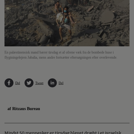
En palæstinensisk mand bærer tirsdag et af ofrene væk fra de bombede huse i
flygtningelejren Jabalia, mens andre fortsætter eftersøgningen efter overlevende.
Del
Tweet
Del
af Ritzaus Bureau
Mindst 50 mennesker er tirsdag blevet dræbt i et israelsk