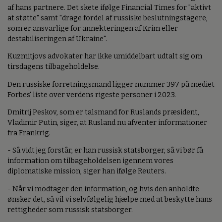
af hans partnere. Det skete ifølge Financial Times for "aktivt
at støtte" samt "drage fordel af russiske beslutningstagere,
som er ansvarlige for annekteringen af Krim eller
destabiliseringen af Ukraine".
Kuzmitjovs advokater har ikke umiddelbart udtalt sig om
tirsdagens tilbageholdelse.
Den russiske forretningsmand ligger nummer 397 på mediet
Forbes' liste over verdens rigeste personer i 2023.
Dmitrij Peskov, som er talsmand for Ruslands præsident,
Vladimir Putin, siger, at Rusland nu afventer informationer
fra Frankrig.
- Så vidt jeg forstår, er han russisk statsborger, så vi bør få
information om tilbageholdelsen igennem vores
diplomatiske mission, siger han ifølge Reuters.
- Når vi modtager den information, og hvis den anholdte
ønsker det, så vil vi selvfølgelig hjælpe med at beskytte hans
rettigheder som russisk statsborger.