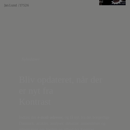
Jan Lund
/ 17.5.26
Nyhedsbrev
Bliv opdateret, når der
er nyt fra
Kontrast
Indtast din
e-mail-adresse,
og få nyt fra det borgerlige
Danmark, artikler, analyser, debatter, anmeldelser og
information om fordele og tilbud fra Kontrast.