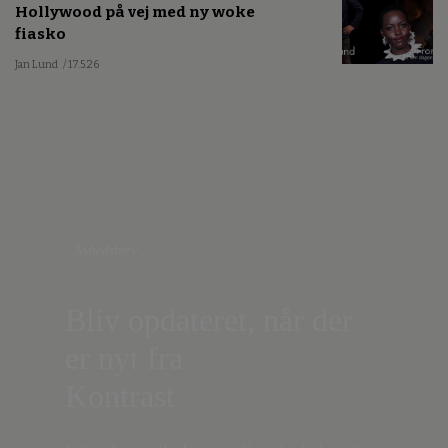
Hollywood på vej med ny woke
fiasko
Jan Lund
/ 17.5.26
Nyhedsbrev
Bliv opdateret, når der
er nyt fra
Kontrast