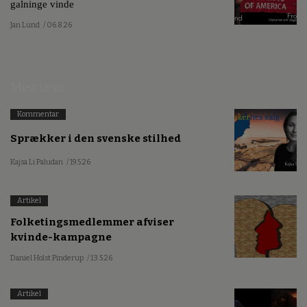
galninge vinde
Jan Lund
/ 06.8.26
Mest læste
Kommentar
Sprækker i den svenske stilhed
Kajsa Li Paludan
/ 19.5.26
Artikel
Folketingsmedlemmer afviser
kvinde-kampagne
Daniel Holst Pinderup
/ 13.5.26
Artikel