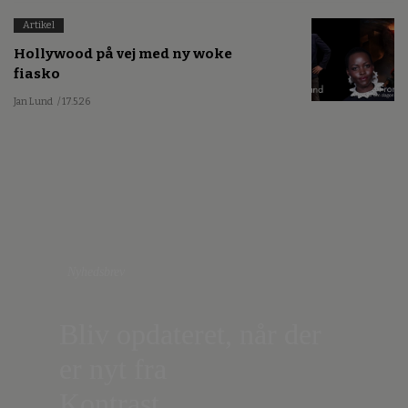
Artikel
Hollywood på vej med ny woke
fiasko
Jan Lund
/ 17.5.26
Nyhedsbrev
Bliv opdateret, når der
er nyt fra
Kontrast