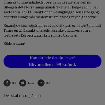
Franske toldmyndigheder beslaglagde sidste år den nu
tilbageholdte forretningsmands 27 meter lange yacht. Det
skete som led i EU-sanktioner. Beslaglæggelsen satte gang i
et juridisk slagsmål mellem Kuzmitjov og myndighederne.
Kuzmitjov, som også har et cypriotisk pas, er ifølge Financial
Times en af få sanktionerede russiske oligarker, som er
forblevet i Europa under krigen med Ukraine.
Kilde: /ritzau/
Kan du lide det du læser?
Bliv medlem - 99 kr./md.
Del
Tweet
Del
Det skal du også læse