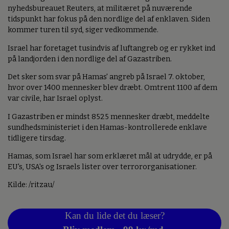
nyhedsbureauet Reuters, at militæret på nuværende
tidspunkt har fokus på den nordlige del af enklaven. Siden
kommer turen til syd, siger vedkommende.
Israel har foretaget tusindvis af luftangreb og er rykket ind
på landjorden i den nordlige del af Gazastriben.
Det sker som svar på Hamas' angreb på Israel 7. oktober,
hvor over 1400 mennesker blev dræbt. Omtrent 1100 af dem
var civile, har Israel oplyst.
I Gazastriben er mindst 8525 mennesker dræbt, meddelte
sundhedsministeriet i den Hamas-kontrollerede enklave
tidligere tirsdag.
Hamas, som Israel har som erklæret mål at udrydde, er på
EU's, USA's og Israels lister over terrororganisationer.
Kilde: /ritzau/
Kan du lide det du læser?