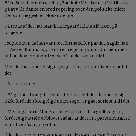
Både Socialdemokratiet og Radikale Venstre er gået til valg
på at ville danne en bred regering over den politiske midte.
Det samme gælder Moderaterne.
På trods af det har Martin Lidegaard ikke altid troet på
projektet.
I september, da han var næstformand for partiet, sagde han
til Avisen Danmark, at en bred regering var drømmen, men
at han ikke for alvor troede på, at det var muligt.
Men det har ændret sig nu, siger han, da han bliver forholdt
det.
- Ja, det har det.
- På grund af valgets resultater har det faktisk ændret sig.
Både fordi den kongelige undersøger er gået seriøst ind i det.
- Men også fordi Moderaterne har fået et så godt valg, og
fordi valgets tale er blevet sådan, at det rent parlamentarisk
kan blive sådan, siger han.
Ikke desto mindre siger Martin Lidegaard, at han forventer,