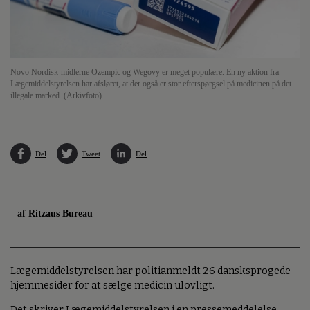
Novo Nordisk-midlerne Ozempic og Wegovy er meget populære. En ny aktion fra
Lægemiddelstyrelsen har afsløret, at der også er stor efterspørgsel på medicinen på det
illegale marked. (Arkivfoto).
Del
Tweet
Del
af Ritzaus Bureau
Lægemiddelstyrelsen har politianmeldt 26 dansksprogede
hjemmesider for at sælge medicin ulovligt.
Det skriver Lægemiddelstyrelsen i en pressemeddelelse