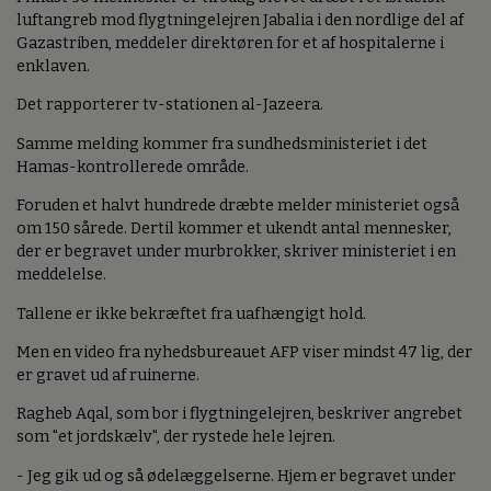
luftangreb mod flygtningelejren Jabalia i den nordlige del af
Gazastriben, meddeler direktøren for et af hospitalerne i
enklaven.
Det rapporterer tv-stationen al-Jazeera.
Samme melding kommer fra sundhedsministeriet i det
Hamas-kontrollerede område.
Foruden et halvt hundrede dræbte melder ministeriet også
om 150 sårede. Dertil kommer et ukendt antal mennesker,
der er begravet under murbrokker, skriver ministeriet i en
meddelelse.
Tallene er ikke bekræftet fra uafhængigt hold.
Men en video fra nyhedsbureauet AFP viser mindst 47 lig, der
er gravet ud af ruinerne.
Ragheb Aqal, som bor i flygtningelejren, beskriver angrebet
som "et jordskælv", der rystede hele lejren.
- Jeg gik ud og så ødelæggelserne. Hjem er begravet under