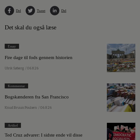
Del
Tweet
Del
Det skal du også læse
Essay
Fire dage til fods gennem historien
Ulrik Søberg
/ 06.8.26
Kommentar
Bogskænderen fra San Francisco
Knud Bruun Poulsen
/ 06.8.26
Artikel
Ted Cruz advarer: I sidste ende vil disse