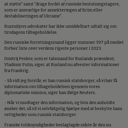
at støtte" samt "drage fordel af russiske beslutningstagere,
som er ansvarlige for annekteringen af Krim eller
destabiliseringen af Ukraine".
Kuzmitjovs advokater har ikke umiddelbart udtalt sig om
tirsdagens tilbageholdelse.
Den russiske forretningsmand ligger nummer 397 på mediet
Forbes' liste over verdens rigeste personer i 2023.
Dmitrij Peskov, som er talsmand for Ruslands præsident,
Vladimir Putin, siger, at Rusland nu afventer informationer
fra Frankrig.
- Så vidt jeg forstår, er han russisk statsborger, så vi bør få
information om tilbageholdelsen igennem vores
diplomatiske mission, siger han ifølge Reuters.
- Når vi modtager den information, og hvis den anholdte
ønsker det, så vil vi selvfølgelig hjælpe med at beskytte hans
rettigheder som russisk statsborger.
Franske toldmyndigheder beslaglagde sidste år den nu