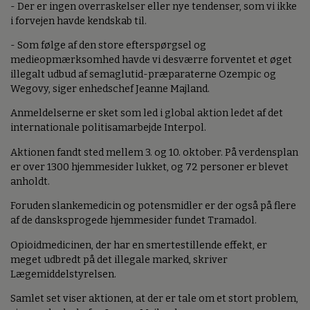
- Der er ingen overraskelser eller nye tendenser, som vi ikke
i forvejen havde kendskab til.
- Som følge af den store efterspørgsel og
medieopmærksomhed havde vi desværre forventet et øget
illegalt udbud af semaglutid-præparaterne Ozempic og
Wegovy, siger enhedschef Jeanne Majland.
Anmeldelserne er sket som led i global aktion ledet af det
internationale politisamarbejde Interpol.
Aktionen fandt sted mellem 3. og 10. oktober. På verdensplan
er over 1300 hjemmesider lukket, og 72 personer er blevet
anholdt.
Foruden slankemedicin og potensmidler er der også på flere
af de dansksprogede hjemmesider fundet Tramadol.
Opioidmedicinen, der har en smertestillende effekt, er
meget udbredt på det illegale marked, skriver
Lægemiddelstyrelsen.
Samlet set viser aktionen, at der er tale om et stort problem,