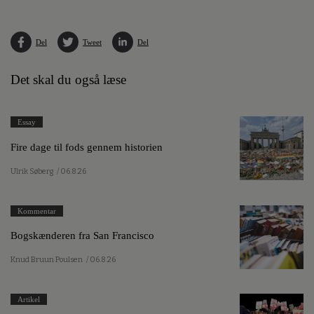
Del
Tweet
Del
Det skal du også læse
Essay
Fire dage til fods gennem historien
Ulrik Søberg
/ 06.8.26
Kommentar
Bogskænderen fra San Francisco
Knud Bruun Poulsen
/ 06.8.26
Artikel