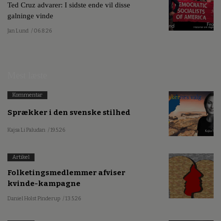
Ted Cruz advarer: I sidste ende vil disse
galninge vinde
Jan Lund
/ 06.8.26
Mest læste
Kommentar
Sprækker i den svenske stilhed
Kajsa Li Paludan
/ 19.5.26
Artikel
Folketingsmedlemmer afviser
kvinde-kampagne
Daniel Holst Pinderup
/ 13.5.26