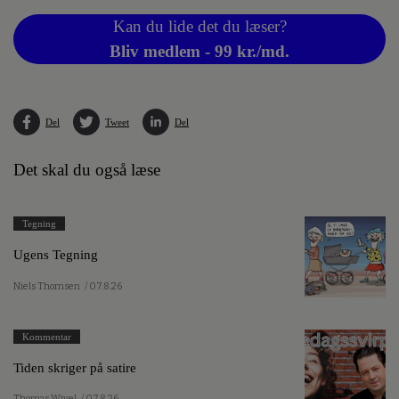
Kan du lide det du læser?
Bliv medlem - 99 kr./md.
Del
Tweet
Del
Det skal du også læse
Tegning
Ugens Tegning
Niels Thomsen
/ 07.8.26
Kommentar
Tiden skriger på satire
Thomas Wivel
/ 07.8.26