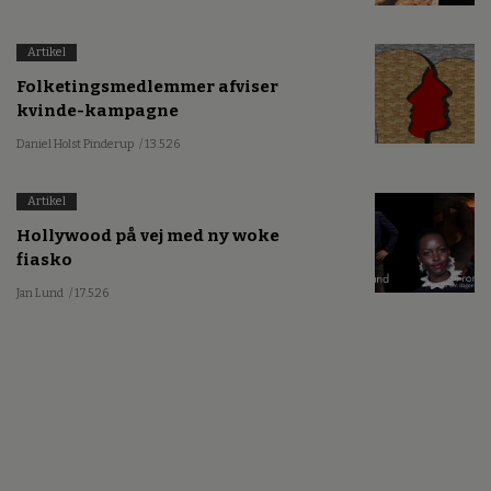
Artikel
Folketingsmedlemmer afviser
kvinde-kampagne
Daniel Holst Pinderup
/ 13.5.26
Artikel
Hollywood på vej med ny woke
fiasko
Jan Lund
/ 17.5.26