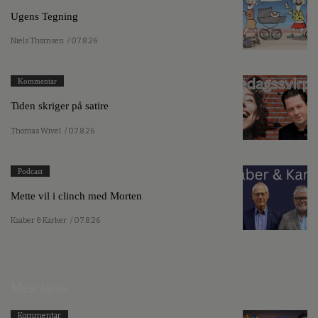
Ugens Tegning
Niels Thomsen
/ 07.8.26
Kommentar
Tiden skriger på satire
Thomas Wivel
/ 07.8.26
Podcast
Mette vil i clinch med Morten
Kaaber & Karker
/ 07.8.26
Mest læste
Kommentar