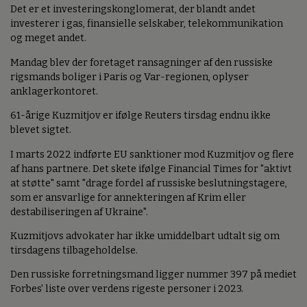
Det er et investeringskonglomerat, der blandt andet
investerer i gas, finansielle selskaber, telekommunikation
og meget andet.
Mandag blev der foretaget ransagninger af den russiske
rigsmands boliger i Paris og Var-regionen, oplyser
anklagerkontoret.
61-årige Kuzmitjov er ifølge Reuters tirsdag endnu ikke
blevet sigtet.
I marts 2022 indførte EU sanktioner mod Kuzmitjov og flere
af hans partnere. Det skete ifølge Financial Times for "aktivt
at støtte" samt "drage fordel af russiske beslutningstagere,
som er ansvarlige for annekteringen af Krim eller
destabiliseringen af Ukraine".
Kuzmitjovs advokater har ikke umiddelbart udtalt sig om
tirsdagens tilbageholdelse.
Den russiske forretningsmand ligger nummer 397 på mediet
Forbes' liste over verdens rigeste personer i 2023.