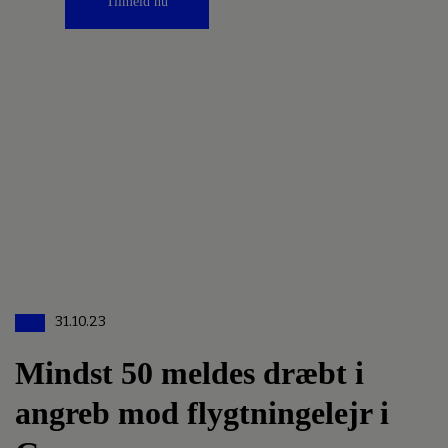
Tilmeld nu
31.10.23
Mindst 50 meldes dræbt i
angreb mod flygtningelejr i