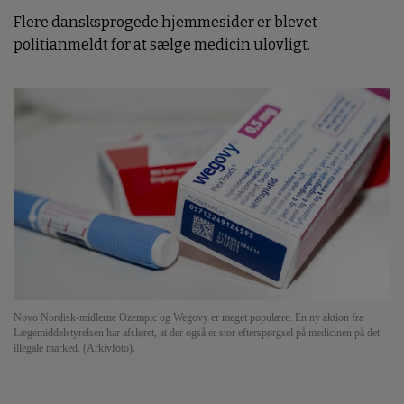
Flere dansksprogede hjemmesider er blevet
politianmeldt for at sælge medicin ulovligt.
Novo Nordisk-midlerne Ozempic og Wegovy er meget populære. En ny aktion fra
Lægemiddelstyrelsen har afsløret, at der også er stor efterspørgsel på medicinen på det
illegale marked. (Arkivfoto).