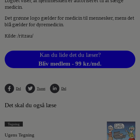
Logoet viser, at hjemmesiden er autoriseret til at sælge
medicin.
Det grønne logo gælder for medicin til mennesker, mens det
blå gælder for dyremedicin.
Kilde: /ritzau/
Kan du lide det du læser?
Bliv medlem - 99 kr./md.
Del
Tweet
Del
Det skal du også læse
Tegning
Ugens Tegning