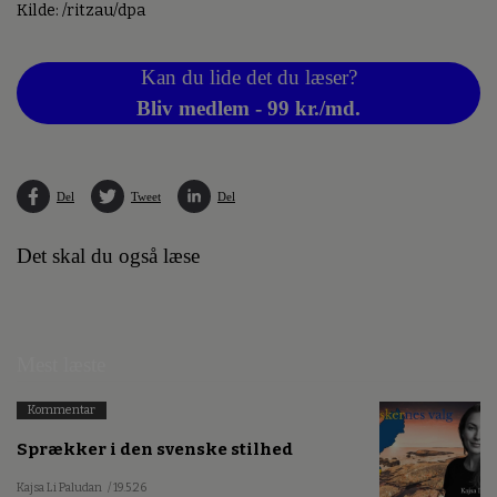
Kilde: /ritzau/dpa
Kan du lide det du læser?
Bliv medlem - 99 kr./md.
Del
Tweet
Del
Det skal du også læse
Mest læste
Kommentar
Sprækker i den svenske stilhed
Kajsa Li Paludan
/ 19.5.26