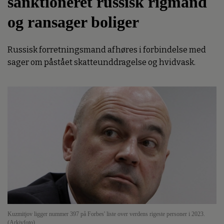
sanktioneret russisk rigmand
og ransager boliger
Russisk forretningsmand afhøres i forbindelse med
sager om påstået skatteunddragelse og hvidvask.
Kuzmitjov ligger nummer 397 på Forbes' liste over verdens rigeste personer i 2023.
(Arkivfoto).