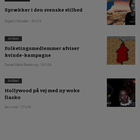
Sprækker i den svenske stilhed
Kajsa Li Paludan
/ 19.5.26
Artikel
Folketingsmedlemmer afviser
kvinde-kampagne
Daniel Holst Pinderup
/ 13.5.26
Artikel
Hollywood på vej med ny woke
fiasko
Jan Lund
/ 17.5.26