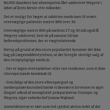
86.000 danskere har eksempelvis fået udskrevet Wegovy i
løbet af årets første otte måneder.
Det er muligt for læger at udskrive medicinen til svært
overvægtige patienter med et BMI over 30.
Overvægtige med et BMI på mellem 27 og 30 må også få
Wegovy udskrevet, hvis de på samme tid har
helbredsproblemer, der er vægtrelaterede.
Netop på grund af den store popularitet kommer det ikke
bag på Lægemiddelstyrelsen, at der foregår ulovligt salg af
den receptpligtige medicin.
- Der er ingen overraskelser eller nye tendenser, som vi ikke
i forvejen havde kendskab til.
- Som følge af den store efterspørgsel og
medieopmærksomhed havde vi desværre forventet et øget
illegalt udbud af semaglutid-præparaterne Ozempic og
Wegovy, siger enhedschef Jeanne Majland.
Anmeldelserne er sket som led i global aktion ledet af det