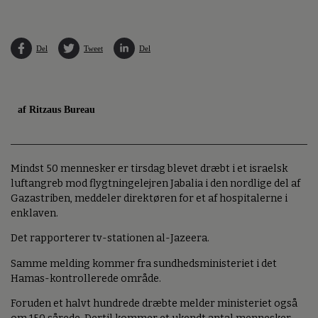
Del
Tweet
Del
af Ritzaus Bureau
Mindst 50 mennesker er tirsdag blevet dræbt i et israelsk
luftangreb mod flygtningelejren Jabalia i den nordlige del af
Gazastriben, meddeler direktøren for et af hospitalerne i
enklaven.
Det rapporterer tv-stationen al-Jazeera.
Samme melding kommer fra sundhedsministeriet i det
Hamas-kontrollerede område.
Foruden et halvt hundrede dræbte melder ministeriet også