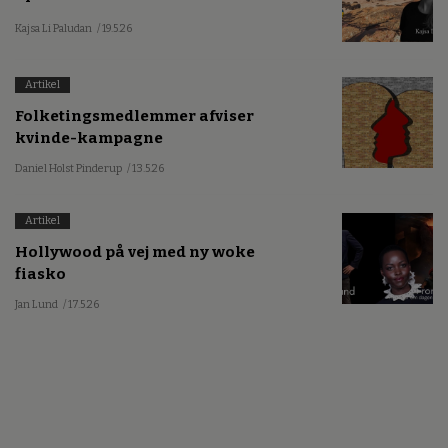
Kajsa Li Paludan
/ 19.5.26
Artikel
Folketingsmedlemmer afviser
kvinde-kampagne
Daniel Holst Pinderup
/ 13.5.26
Artikel
Hollywood på vej med ny woke
fiasko
Jan Lund
/ 17.5.26