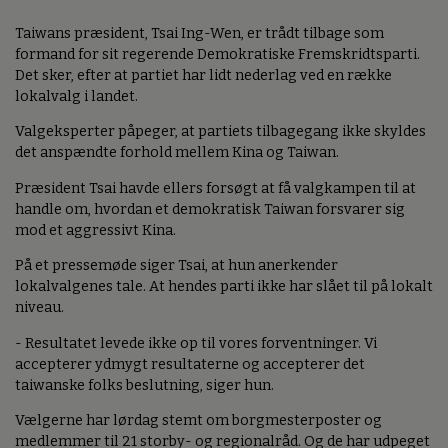
Taiwans præsident, Tsai Ing-Wen, er trådt tilbage som
formand for sit regerende Demokratiske Fremskridtsparti.
Det sker, efter at partiet har lidt nederlag ved en række
lokalvalg i landet.
Valgeksperter påpeger, at partiets tilbagegang ikke skyldes
det anspændte forhold mellem Kina og Taiwan.
Præsident Tsai havde ellers forsøgt at få valgkampen til at
handle om, hvordan et demokratisk Taiwan forsvarer sig
mod et aggressivt Kina.
På et pressemøde siger Tsai, at hun anerkender
lokalvalgenes tale. At hendes parti ikke har slået til på lokalt
niveau.
- Resultatet levede ikke op til vores forventninger. Vi
accepterer ydmygt resultaterne og accepterer det
taiwanske folks beslutning, siger hun.
Vælgerne har lørdag stemt om borgmesterposter og
medlemmer til 21 storby- og regionalråd. Og de har udpeget