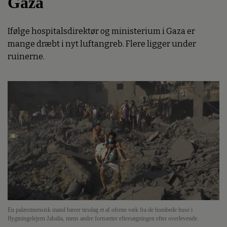
Gaza
Ifølge hospitalsdirektør og ministerium i Gaza er
mange dræbt i nyt luftangreb. Flere ligger under
ruinerne.
En palæstinensisk mand bærer tirsdag et af ofrene væk fra de bombede huse i
flygtningelejren Jabalia, mens andre fortsætter eftersøgningen efter overlevende.