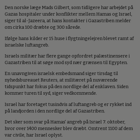
Den norske læge Mads Gilbert, som tidligere har arbejdet på
Gazas hospitaler under konflikter mellem Hamas og Israel,
siger til al-Jazeera, at hans kontakter i Gazastriben melder
om cirka 100 dræbte og 300 sårede.
Ifølge hans kilder er 15 huse i flygtningelejren blevet ramt af
israelske luftangreb.
Israels militær har flere gange opfordret palæstinensere i
Gazastriben til at søge mod syd nær grænsen til Egypten.
En unavngiven israelsk embedsmand siger tirsdag til
nyhedsbureauet Reuters, at militæret på nuværende
tidspunkt har fokus på den nordlige del af enklaven. Siden
kommer turen til syd, siger vedkommende.
Israel har foretaget tusindvis af luftangreb og er rykket ind
på landjorden i den nordlige del af Gazastriben.
Det sker som svar på Hamas' angreb på Israel 7. oktober,
hvor over 1400 mennesker blev dræbt. Omtrent 1100 af dem
var civile, har Israel oplyst.