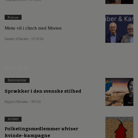
Podcast
Mette vil i clinch med Morten
Kaaber & Karker
/ 07.8.26
Mest læste
Kommentar
Sprækker i den svenske stilhed
Kajsa Li Paludan
/ 19.5.26
Artikel
Folketingsmedlemmer afviser
kvinde-kampagne