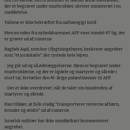
om 150 sårede. Dertil kommer et ukendt antal mennesker,
der er begravet under murbrokker, skriver ministeriet i en
meddelelse.
Tallene er ikke bekræftet fra uafhængigt hold.
Men en video fra nyhedsbureauet AFP viser mindst 47 lig, der
er gravet ud af ruinerne.
Ragheb Aqal, som bor i flygtningelejren, beskriver angrebet
som "et jordskælv", der rystede hele lejren.
- Jeg gik ud og så ødelæggelserne. Hjem er begravet under
murbrokkerne, og der er ligdele og martyrer og sårede i
stort tal, fortæller den 41-årige palæstinenser til AFP.
- Det er ikke overdrevet, når de taler om hundredvis af
martyrer og sårede.
Han tilføjer, at folk stadig "transporterer resterne af børn,
kvinder og ældre" ud af ruinerne.
Israelsk militær har ikke umiddelbart kommenteret
angrebet.