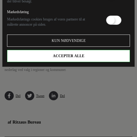
der bliver besøgt.
Markedsføring
Markedsførings cookies bruges af vores partnere til at
målrette annoncer på siden.
KUN NØDVENDIGE
ACCEPTER ALLE
Taiwans præsident, Tsai Ing-wen, meddeler på et pressemøde, at hun trækker sig som
formand for det regerende Demokratiske Fremskridtsparti, efter partiet har lidt en række
nederlag ved valg i regioner og kommuner.
Del
Tweet
Del
af Ritzaus Bureau