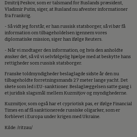
Dmitrij Peskov, som er talsmand for Ruslands præsident,
Vladimir Putin, siger, at Rusland nu afventer informationer
fra Frankrig.
- Så vidt jeg forstår, er han russisk statsborger, så vi bør få
information om tilbageholdelsen igennem vores
diplomatiske mission, siger han ifølge Reuters.
- Når vi modtager den information, og hvis den anholdte
ønsker det, så vil vi selvfølgelig hjælpe med at beskytte hans
rettigheder som russisk statsborger.
Franske toldmyndigheder beslaglagde sidste år den nu
tilbageholdte forretningsmands 27 meter lange yacht. Det
skete som led i EU-sanktioner. Beslaglæggelsen satte gang i
et juridisk slagsmål mellem Kuzmitjov og myndighederne.
Kuzmitjov, som også har et cypriotisk pas, er ifølge Financial
Times en af få sanktionerede russiske oligarker, som er
forblevet i Europa under krigen med Ukraine.
Kilde: /ritzau/