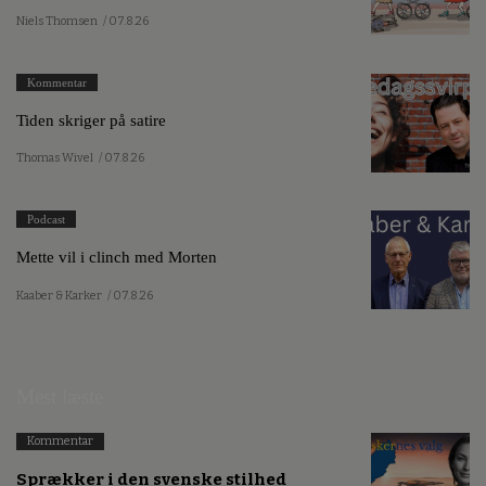
Niels Thomsen
/ 07.8.26
Kommentar
Tiden skriger på satire
Thomas Wivel
/ 07.8.26
Podcast
Mette vil i clinch med Morten
Kaaber & Karker
/ 07.8.26
Mest læste
Kommentar
Sprækker i den svenske stilhed