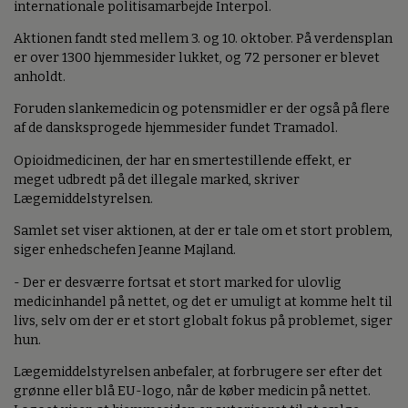
internationale politisamarbejde Interpol.
Aktionen fandt sted mellem 3. og 10. oktober. På verdensplan
er over 1300 hjemmesider lukket, og 72 personer er blevet
anholdt.
Foruden slankemedicin og potensmidler er der også på flere
af de dansksprogede hjemmesider fundet Tramadol.
Opioidmedicinen, der har en smertestillende effekt, er
meget udbredt på det illegale marked, skriver
Lægemiddelstyrelsen.
Samlet set viser aktionen, at der er tale om et stort problem,
siger enhedschefen Jeanne Majland.
- Der er desværre fortsat et stort marked for ulovlig
medicinhandel på nettet, og det er umuligt at komme helt til
livs, selv om der er et stort globalt fokus på problemet, siger
hun.
Lægemiddelstyrelsen anbefaler, at forbrugere ser efter det
grønne eller blå EU-logo, når de køber medicin på nettet.