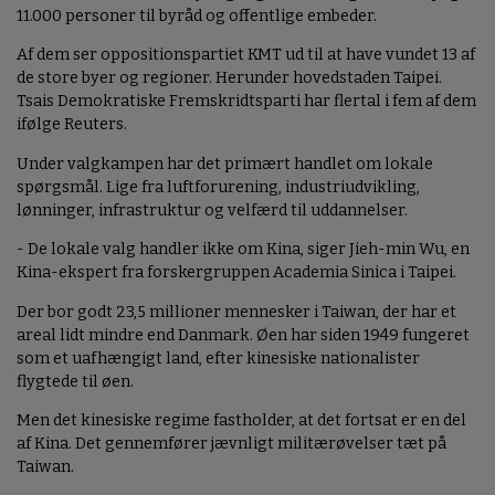
11.000 personer til byråd og offentlige embeder.
Af dem ser oppositionspartiet KMT ud til at have vundet 13 af
de store byer og regioner. Herunder hovedstaden Taipei.
Tsais Demokratiske Fremskridtsparti har flertal i fem af dem
ifølge Reuters.
Under valgkampen har det primært handlet om lokale
spørgsmål. Lige fra luftforurening, industriudvikling,
lønninger, infrastruktur og velfærd til uddannelser.
- De lokale valg handler ikke om Kina, siger Jieh-min Wu, en
Kina-ekspert fra forskergruppen Academia Sinica i Taipei.
Der bor godt 23,5 millioner mennesker i Taiwan, der har et
areal lidt mindre end Danmark. Øen har siden 1949 fungeret
som et uafhængigt land, efter kinesiske nationalister
flygtede til øen.
Men det kinesiske regime fastholder, at det fortsat er en del
af Kina. Det gennemfører jævnligt militærøvelser tæt på
Taiwan.