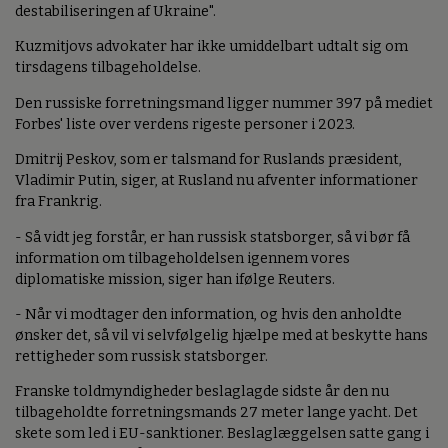
destabiliseringen af Ukraine".
Kuzmitjovs advokater har ikke umiddelbart udtalt sig om
tirsdagens tilbageholdelse.
Den russiske forretningsmand ligger nummer 397 på mediet
Forbes' liste over verdens rigeste personer i 2023.
Dmitrij Peskov, som er talsmand for Ruslands præsident,
Vladimir Putin, siger, at Rusland nu afventer informationer
fra Frankrig.
- Så vidt jeg forstår, er han russisk statsborger, så vi bør få
information om tilbageholdelsen igennem vores
diplomatiske mission, siger han ifølge Reuters.
- Når vi modtager den information, og hvis den anholdte
ønsker det, så vil vi selvfølgelig hjælpe med at beskytte hans
rettigheder som russisk statsborger.
Franske toldmyndigheder beslaglagde sidste år den nu
tilbageholdte forretningsmands 27 meter lange yacht. Det
skete som led i EU-sanktioner. Beslaglæggelsen satte gang i