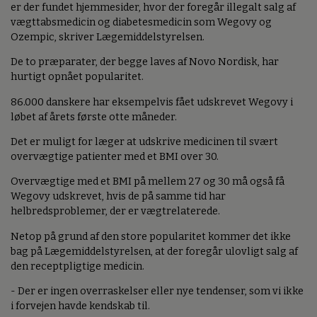
er der fundet hjemmesider, hvor der foregår illegalt salg af
vægttabsmedicin og diabetesmedicin som Wegovy og
Ozempic, skriver Lægemiddelstyrelsen.
De to præparater, der begge laves af Novo Nordisk, har
hurtigt opnået popularitet.
86.000 danskere har eksempelvis fået udskrevet Wegovy i
løbet af årets første otte måneder.
Det er muligt for læger at udskrive medicinen til svært
overvægtige patienter med et BMI over 30.
Overvægtige med et BMI på mellem 27 og 30 må også få
Wegovy udskrevet, hvis de på samme tid har
helbredsproblemer, der er vægtrelaterede.
Netop på grund af den store popularitet kommer det ikke
bag på Lægemiddelstyrelsen, at der foregår ulovligt salg af
den receptpligtige medicin.
- Der er ingen overraskelser eller nye tendenser, som vi ikke
i forvejen havde kendskab til.