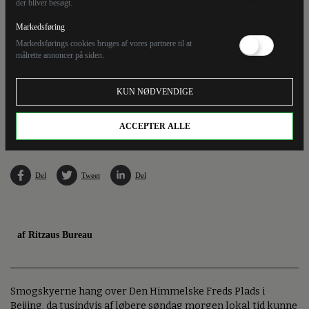
der bliver besøgt.
Markedsføring
Markedsførings cookies bruges af vores partnere til at
målrette annoncer på siden.
KUN NØDVENDIGE
Kinesere gør sig klar til Beijing Marathon, hvoraf de seneste to udgaver har været aflyst.
ACCEPTER ALLE
Del
Tweet
Del
af Ritzaus Bureau
Smogskyerne hang over Den Himmelske Freds Plads i
Beijing, da tusindvis af løbere søndag morgen lokal tid kunne