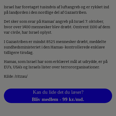
Israel har foretaget tusindvis af luftangreb og er rykket ind
på landjorden i den nordlige del af Gazastriben.
Det sker som svar på Hamas' angreb på Israel 7. oktober,
hvor over 1400 mennesker blev dræbt. Omtrent 1100 af dem
var civile, har Israel oplyst.
I Gazastriben er mindst 8525 mennesker dræbt, meddelte
sundhedsministeriet i den Hamas-kontrollerede enklave
tidligere tirsdag.
Hamas, som Israel har som erklæret mål at udrydde, er på
EU's, USA's og Israels lister over terrororganisationer.
Kilde: /ritzau/
Kan du lide det du læser?
Bliv medlem - 99 kr./md.