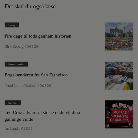
Det skal du også læse
Essay
Fire dage til fods gennem historien
Ulrik Søberg
/ 06.8.26
Kommentar
Bogskænderen fra San Francisco
Knud Bruun Poulsen
/ 06.8.26
Artikel
Ted Cruz advarer: I sidste ende vil disse
galninge vinde
Jan Lund
/ 06.8.26