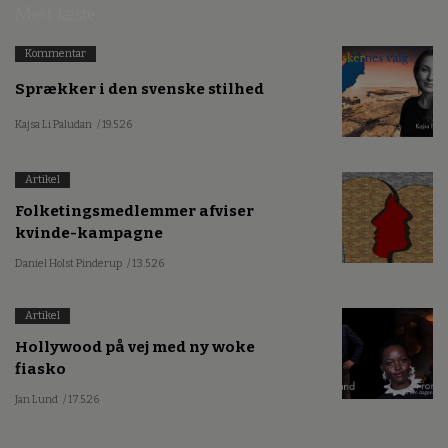
Mest læste
Kommentar
Sprækker i den svenske stilhed
Kajsa Li Paludan
/ 19.5.26
Artikel
Folketingsmedlemmer afviser
kvinde-kampagne
Daniel Holst Pinderup
/ 13.5.26
Artikel
Hollywood på vej med ny woke
fiasko
Jan Lund
/ 17.5.26