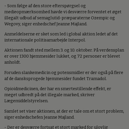
- Som følge af den store efterspørgsel og
medieopmærksomhed havde vi desværre forventet et øget
illegalt udbud af semaglutid-præparaterne Ozempic og
Wegovy, siger enhedschef Jeanne Majland.
Anmeldelserne er sket som led i global aktion ledet af det
internationale politisamarbejde Interpol.
Aktionen fandt sted mellem 3. og 10. oktober. På verdensplan
er over 1300 hjemmesider lukket, og 72 personer er blevet
anholdt.
Foruden slankemedicin og potensmidler er der også på flere
af de dansksprogede hjemmesider fundet Tramadol.
Opioidmedicinen, der har en smertestillende effekt, er
meget udbredt på det illegale marked, skriver
Lægemiddelstyrelsen.
Samlet set viser aktionen, at der er tale om et stort problem,
siger enhedschefen Jeanne Majland.
- Der er desværre fortsat et stort marked for ulovlig