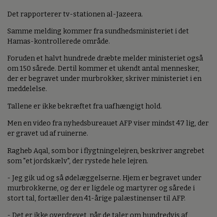
Det rapporterer tv-stationen al-Jazeera.
Samme melding kommer fra sundhedsministeriet i det
Hamas-kontrollerede område.
Foruden et halvt hundrede dræbte melder ministeriet også
om 150 sårede. Dertil kommer et ukendt antal mennesker,
der er begravet under murbrokker, skriver ministeriet i en
meddelelse.
Tallene er ikke bekræftet fra uafhængigt hold.
Men en video fra nyhedsbureauet AFP viser mindst 47 lig, der
er gravet ud af ruinerne.
Ragheb Aqal, som bor i flygtningelejren, beskriver angrebet
som "et jordskælv", der rystede hele lejren.
- Jeg gik ud og så ødelæggelserne. Hjem er begravet under
murbrokkerne, og der er ligdele og martyrer og sårede i
stort tal, fortæller den 41-årige palæstinenser til AFP.
- Det er ikke overdrevet, når de taler om hundredvis af