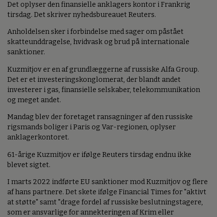
Det oplyser den finansielle anklagers kontor i Frankrig
tirsdag. Det skriver nyhedsbureauet Reuters.
Anholdelsen sker i forbindelse med sager om påstået
skatteunddragelse, hvidvask og brud på internationale
sanktioner.
Kuzmitjov er en af grundlæggerne af russiske Alfa Group.
Det er et investeringskonglomerat, der blandt andet
investerer i gas, finansielle selskaber, telekommunikation
og meget andet.
Mandag blev der foretaget ransagninger af den russiske
rigsmands boliger i Paris og Var-regionen, oplyser
anklagerkontoret.
61-årige Kuzmitjov er ifølge Reuters tirsdag endnu ikke
blevet sigtet.
I marts 2022 indførte EU sanktioner mod Kuzmitjov og flere
af hans partnere. Det skete ifølge Financial Times for "aktivt
at støtte" samt "drage fordel af russiske beslutningstagere,
som er ansvarlige for annekteringen af Krim eller