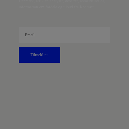
Danmark, artikler, analyser, debatter, anmeldelser og
information om fordele og tilbud fra Kontrast.
Tilmeld nu