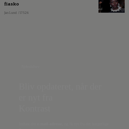
fiasko
Jan Lund
/ 17.5.26
Nyhedsbrev
Bliv opdateret, når der
er nyt fra
Kontrast
Indtast din
e-mail-adresse,
og få nyt fra det borgerlige