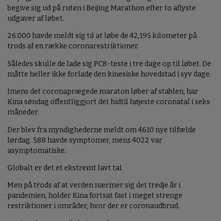
begive sig ud på ruten i Beijing Marathon efter to aflyste
udgaver af løbet.
26.000 havde meldt sig til at løbe de 42,195 kilometer på
trods af en række coronarestriktioner.
Således skulle de lade sig PCR-teste i tre dage op til løbet. De
måtte heller ikke forlade den kinesiske hovedstad i syv dage.
Imens det coronaprægede maraton løber af stablen, har
Kina søndag offentliggjort det hidtil højeste coronatal i seks
måneder.
Der blev fra myndighederne meldt om 4610 nye tilfælde
lørdag. 588 havde symptomer, mens 4022 var
asymptomatiske.
Globalt er det et ekstremt lavt tal.
Men på trods af at verden nærmer sig det tredje år i
pandemien, holder Kina fortsat fast i meget strenge
restriktioner i områder, hvor der er coronaudbrud.