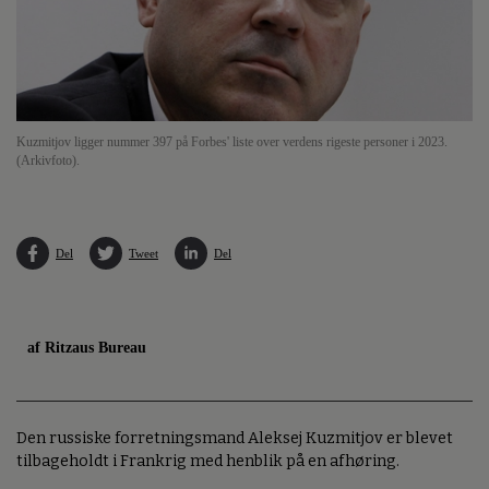
Kuzmitjov ligger nummer 397 på Forbes' liste over verdens rigeste personer i 2023.
(Arkivfoto).
Del
Tweet
Del
af Ritzaus Bureau
Den russiske forretningsmand Aleksej Kuzmitjov er blevet
tilbageholdt i Frankrig med henblik på en afhøring.