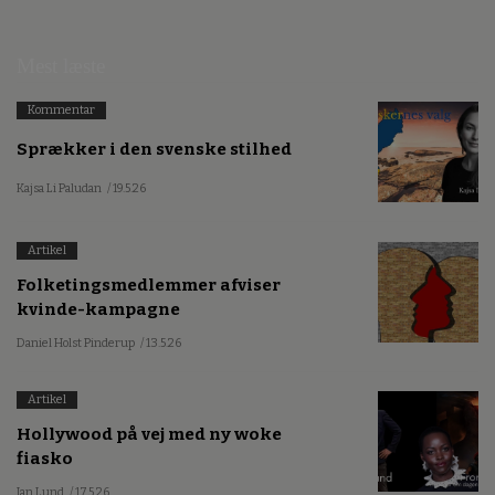
Mest læste
Kommentar
Sprækker i den svenske stilhed
Kajsa Li Paludan
/ 19.5.26
Artikel
Folketingsmedlemmer afviser
kvinde-kampagne
Daniel Holst Pinderup
/ 13.5.26
Artikel
Hollywood på vej med ny woke
fiasko
Jan Lund
/ 17.5.26