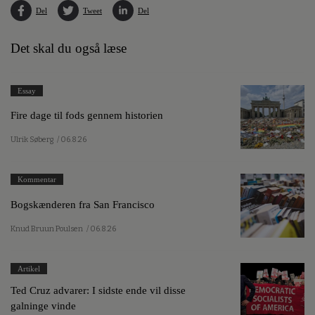
Del
Tweet
Del
Det skal du også læse
Essay
Fire dage til fods gennem historien
Ulrik Søberg
/ 06.8.26
Kommentar
Bogskænderen fra San Francisco
Knud Bruun Poulsen
/ 06.8.26
Artikel
Ted Cruz advarer: I sidste ende vil disse
galninge vinde