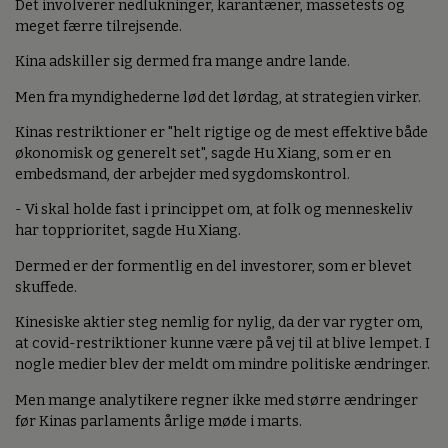
Det involverer nedlukninger, karantæner, massetests og
meget færre tilrejsende.
Kina adskiller sig dermed fra mange andre lande.
Men fra myndighederne lød det lørdag, at strategien virker.
Kinas restriktioner er "helt rigtige og de mest effektive både
økonomisk og generelt set", sagde Hu Xiang, som er en
embedsmand, der arbejder med sygdomskontrol.
- Vi skal holde fast i princippet om, at folk og menneskeliv
har topprioritet, sagde Hu Xiang.
Dermed er der formentlig en del investorer, som er blevet
skuffede.
Kinesiske aktier steg nemlig for nylig, da der var rygter om,
at covid-restriktioner kunne være på vej til at blive lempet. I
nogle medier blev der meldt om mindre politiske ændringer.
Men mange analytikere regner ikke med større ændringer
før Kinas parlaments årlige møde i marts.