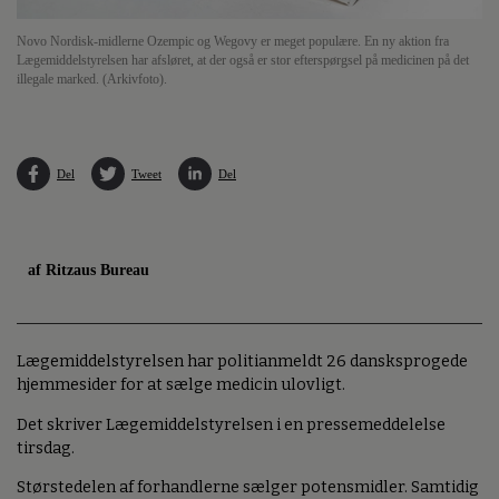
Novo Nordisk-midlerne Ozempic og Wegovy er meget populære. En ny aktion fra
Lægemiddelstyrelsen har afsløret, at der også er stor efterspørgsel på medicinen på det
illegale marked. (Arkivfoto).
Del
Tweet
Del
af Ritzaus Bureau
Lægemiddelstyrelsen har politianmeldt 26 dansksprogede
hjemmesider for at sælge medicin ulovligt.
Det skriver Lægemiddelstyrelsen i en pressemeddelelse
tirsdag.
Størstedelen af forhandlerne sælger potensmidler. Samtidig