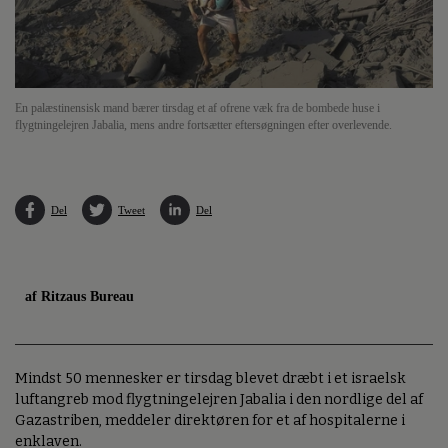
En palæstinensisk mand bærer tirsdag et af ofrene væk fra de bombede huse i
flygtningelejren Jabalia, mens andre fortsætter eftersøgningen efter overlevende.
Del
Tweet
Del
af Ritzaus Bureau
Mindst 50 mennesker er tirsdag blevet dræbt i et israelsk
luftangreb mod flygtningelejren Jabalia i den nordlige del af
Gazastriben, meddeler direktøren for et af hospitalerne i
enklaven.