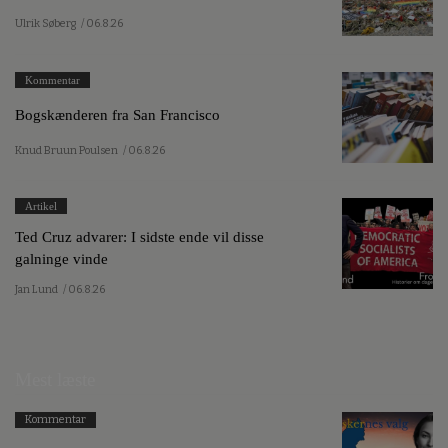
Ulrik Søberg
/ 06.8.26
Kommentar
Bogskænderen fra San Francisco
Knud Bruun Poulsen
/ 06.8.26
Artikel
Ted Cruz advarer: I sidste ende vil disse
galninge vinde
Jan Lund
/ 06.8.26
Mest læste
Kommentar