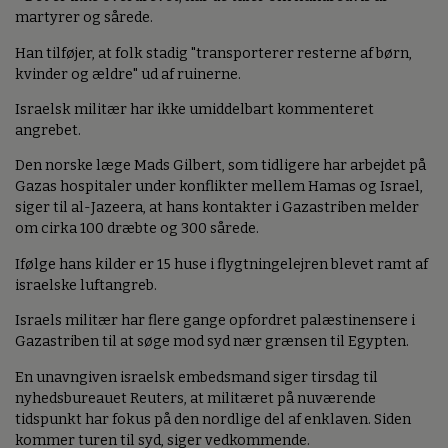
martyrer og sårede.
Han tilføjer, at folk stadig "transporterer resterne af børn,
kvinder og ældre" ud af ruinerne.
Israelsk militær har ikke umiddelbart kommenteret
angrebet.
Den norske læge Mads Gilbert, som tidligere har arbejdet på
Gazas hospitaler under konflikter mellem Hamas og Israel,
siger til al-Jazeera, at hans kontakter i Gazastriben melder
om cirka 100 dræbte og 300 sårede.
Ifølge hans kilder er 15 huse i flygtningelejren blevet ramt af
israelske luftangreb.
Israels militær har flere gange opfordret palæstinensere i
Gazastriben til at søge mod syd nær grænsen til Egypten.
En unavngiven israelsk embedsmand siger tirsdag til
nyhedsbureauet Reuters, at militæret på nuværende
tidspunkt har fokus på den nordlige del af enklaven. Siden
kommer turen til syd, siger vedkommende.