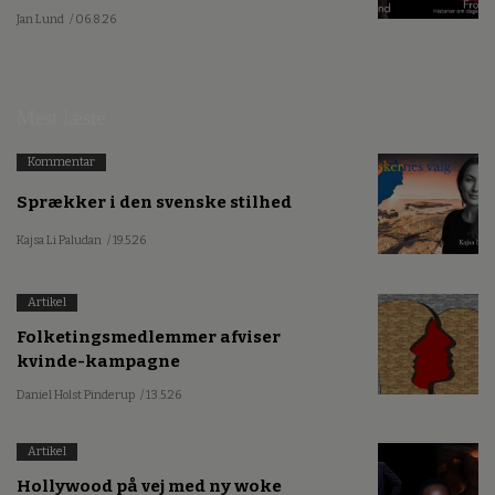
Jan Lund
/ 06.8.26
Mest læste
Kommentar
Sprækker i den svenske stilhed
Kajsa Li Paludan
/ 19.5.26
Artikel
Folketingsmedlemmer afviser
kvinde-kampagne
Daniel Holst Pinderup
/ 13.5.26
Artikel
Hollywood på vej med ny woke