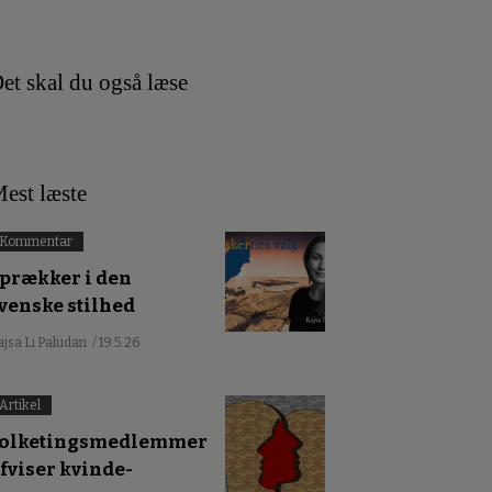
et skal du også læse
est læste
Kommentar
prækker i den
venske stilhed
ajsa Li Paludan
/ 19.5.26
Artikel
olketingsmedlemmer
fviser kvinde-