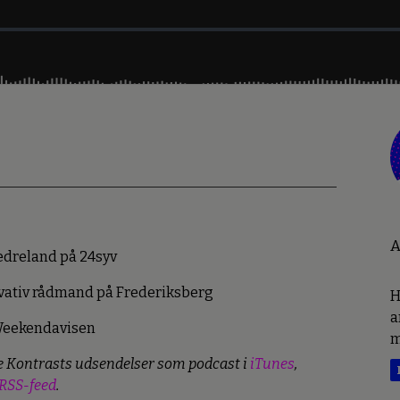
A
ædreland på 24syv
rvativ rådmand på Frederiksberg
H
a
 Weekendavisen
m
le Kontrasts udsendelser som podcast i
iTunes
,
RSS-feed
.