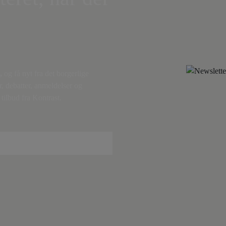
,
og få nyt fra det borgerlige
r, debatter, anmeldelser og
tilbud fra Kontrast.