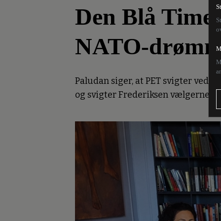
Den Blå Time:
S
S
o
NATO-drømm
M
M
a
Paludan siger, at PET svigter ved i
og svigter Frederiksen vælgerne, 