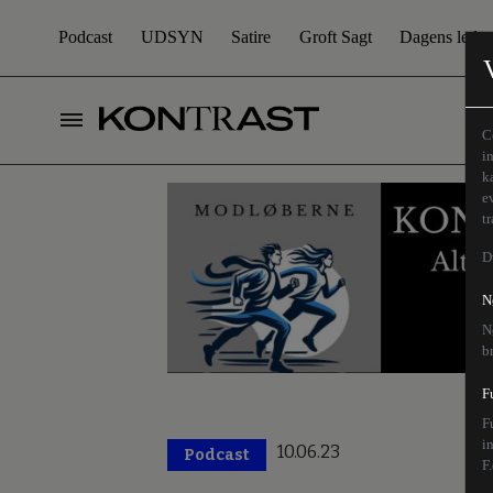
Podcast
UDSYN
Satire
Groft Sagt
Dagens leder
C
i
k
e
t
D
N
N
b
F
F
i
10.06.23
Podcast
F