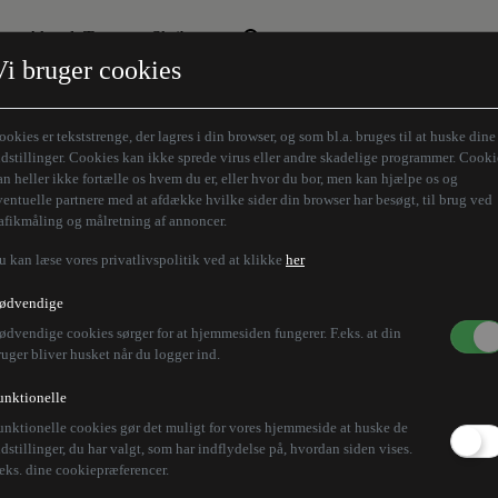
Aktuelt Tema
Skribenter
Vi bruger cookies
Den borgelige brille
Alle vores skribenter
Remigration
Modløberne
ookies er tekststrenge, der lagres i din browser, og som bl.a. bruges til at huske dine
Humaniora forfra
Z-aksen
ndstillinger. Cookies kan ikke sprede virus eller andre skadelige programmer. Cooki
an heller ikke fortælle os hvem du er, eller hvor du bor, men kan hjælpe os og
Store Danskere
ventuelle partnere med at afdække hvilke sider din browser har besøgt, til brug ved
rafikmåling og målretning af annoncer.
u kan læse vores privatlivspolitik ved at klikke
her
ødvendige
ødvendige cookies sørger for at hjemmesiden fungerer. F.eks. at din
ruger bliver husket når du logger ind.
unktionelle
unktionelle cookies gør det muligt for vores hjemmeside at huske de
ndstillinger, du har valgt, som har indflydelse på, hvordan siden vises.
.eks. dine cookiepræferencer.