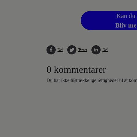
Kan du 
Bliv me
Del
Tweet
Del
0 kommentarer
Du har ikke tilstrækkelige rettigheder til at k