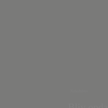
Nyhedsbrev
Bliv opda