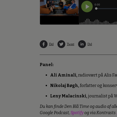
Del
Tweet
Del
Panel:
Ali Aminali,
radiovært på Alis F
Nikolaj Bøgh,
forfatter og konse
Leny Malacinski,
journalist på
Du kan finde Den Blå Time og audio af al
Google Podcast,
Spotify
og via Kontrasts