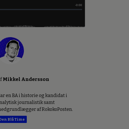
f
Mikkel Andersson
ar en BA i historie og kandidat i
nalytisk journalistik samt
edgrundlægger af RokokoPosten.
Den Blå Time