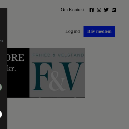
Om Kontrast
Log ind
Bliv medlem
es