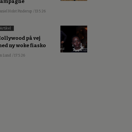
kampagne
aniel Holst Pinderup
/ 13.5.26
Artikel
ollywood på vej
ed ny woke fiasko
an Lund
/ 17.5.26