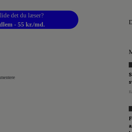
lide det du læser?
D
dlem - 55 kr./md.
M
S
ommentere
s
K
F
a