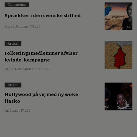
Kommentar
Sprækker i den svenske stilhed
Kajsa Li Paludan
/ 19.5.26
Artikel
Folketingsmedlemmer afviser
kvinde-kampagne
Daniel Holst Pinderup
/ 13.5.26
Artikel
Hollywood på vej med ny woke
fiasko
Jan Lund
/ 17.5.26