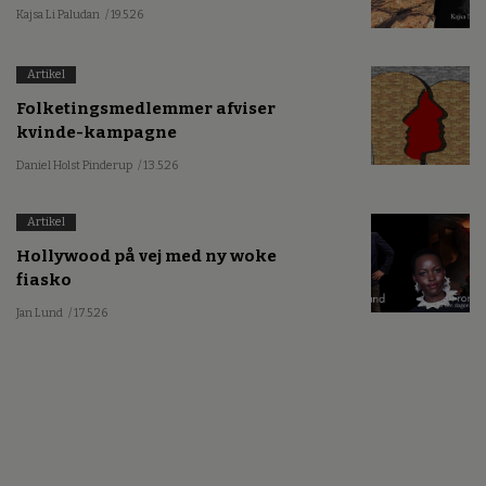
Kajsa Li Paludan
/ 19.5.26
Artikel
Folketingsmedlemmer afviser
kvinde-kampagne
Daniel Holst Pinderup
/ 13.5.26
Artikel
Hollywood på vej med ny woke
fiasko
Jan Lund
/ 17.5.26