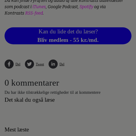
Du kan finde Fyraften og audio af alle Kontrasts udsendelser
som podcast i
iTunes
, Google Podcast,
Spotify
og via
Kontrasts
RSS-feed
.
Kan du lide det du læser?
Bliv medlem - 55 kr./md.
Del
Tweet
Del
0 kommentarer
Du har ikke tilstrækkelige rettigheder til at kommentere
Det skal du også læse
Mest læste