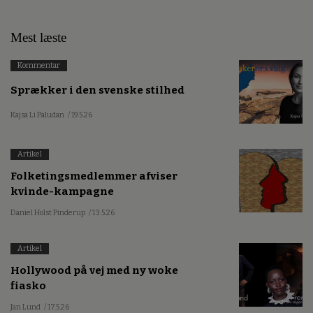
Mest læste
Kommentar
Sprækker i den svenske stilhed
Kajsa Li Paludan
/ 19.5.26
Artikel
Folketingsmedlemmer afviser
kvinde-kampagne
Daniel Holst Pinderup
/ 13.5.26
Artikel
Hollywood på vej med ny woke
fiasko
Jan Lund
/ 17.5.26