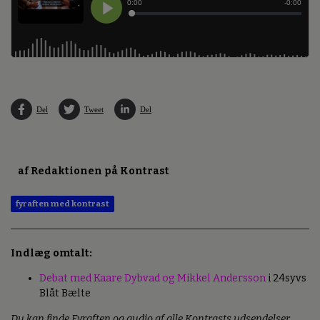
Del
Tweet
Del
af Redaktionen på Kontrast
fyraften med kontrast
Indlæg omtalt:
Debat med Kaare Dybvad og Mikkel Andersson
i 24syvs
Blåt Bælte
Du kan finde Fyraften og audio af alle Kontrasts udsendelser