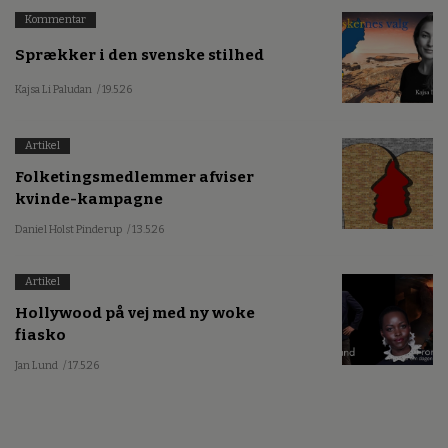
Kommentar
Sprækker i den svenske stilhed
Kajsa Li Paludan
/ 19.5.26
Artikel
Folketingsmedlemmer afviser
kvinde-kampagne
Daniel Holst Pinderup
/ 13.5.26
Artikel
Hollywood på vej med ny woke
fiasko
Jan Lund
/ 17.5.26