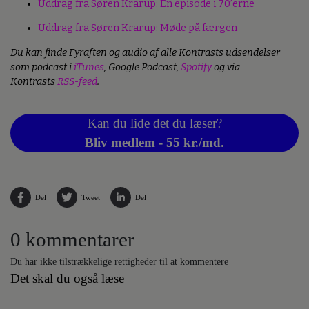
Uddrag fra Søren Krarup: En episode i 70’erne
Uddrag fra Søren Krarup: Møde på færgen
Du kan finde Fyraften og audio af alle Kontrasts udsendelser
som podcast i
iTunes
, Google Podcast,
Spotify
og via
Kontrasts
RSS-feed
.
Kan du lide det du læser?
Bliv medlem - 55 kr./md.
Del
Tweet
Del
0 kommentarer
Du har ikke tilstrækkelige rettigheder til at kommentere
Det skal du også læse