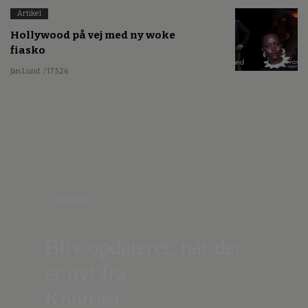
Artikel
Hollywood på vej med ny woke
fiasko
Jan Lund
/ 17.5.26
Nyhedsbrev
Bliv opdateret, når der
er nyt fra
Kontrast