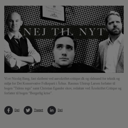
Vi er Nicolaj Bang, fast skribent ved aarsskriftet-critique.dk og rådmand for teknik og
miljø for Det Konservative Folkeparti i Århus. Rasmus Ulstrup Larsen forfatter til
bogen ”Tidens tegn” samt Christian Egander skov, redaktør ved Årsskriftet Critique og
forfatter til bogen “Borgerlig krise”.
Del
Tweet
Del