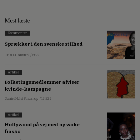
Mest læste
Kommentar
Sprækker i den svenske stilhed
Kajsa Li Paludan
/ 19.5.26
Artikel
Folketingsmedlemmer afviser
kvinde-kampagne
Daniel Holst Pinderup
/ 13.5.26
Artikel
Hollywood på vej med ny woke
fiasko