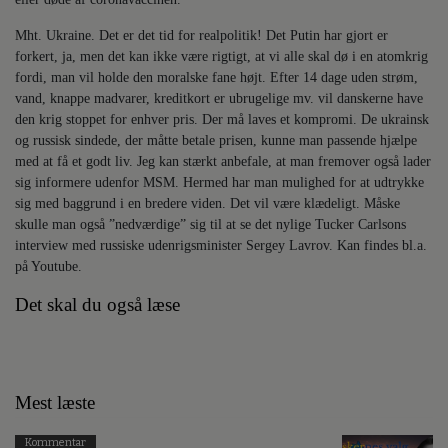
Mht. Ukraine. Det er det tid for realpolitik! Det Putin har gjort er
forkert, ja, men det kan ikke være rigtigt, at vi alle skal dø i en atomkrig
fordi, man vil holde den moralske fane højt. Efter 14 dage uden strøm,
vand, knappe madvarer, kreditkort er ubrugelige mv. vil danskerne have
den krig stoppet for enhver pris. Der må laves et kompromi. De ukrainsk
og russisk sindede, der måtte betale prisen, kunne man passende hjælpe
med at få et godt liv. Jeg kan stærkt anbefale, at man fremover også lader
sig informere udenfor MSM. Hermed har man mulighed for at udtrykke
sig med baggrund i en bredere viden. Det vil være klædeligt. Måske
skulle man også ”nedværdige” sig til at se det nylige Tucker Carlsons
interview med russiske udenrigsminister Sergey Lavrov. Kan findes bl.a.
på Youtube.
Det skal du også læse
Mest læste
Kommentar