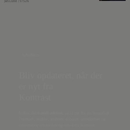
Jan Lund
/ 17.5.26
Nyhedsbrev
Bliv opdateret, når der
er nyt fra
Kontrast
Indtast din
e-mail-adresse,
og få nyt fra det borgerlige
Danmark, artikler, analyser, debatter, anmeldelser og
information om fordele og tilbud fra Kontrast.