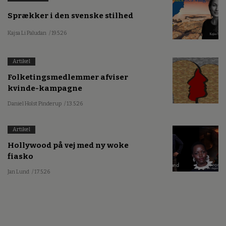
Sprækker i den svenske stilhed
Kajsa Li Paludan
/ 19.5.26
Artikel
Folketingsmedlemmer afviser
kvinde-kampagne
Daniel Holst Pinderup
/ 13.5.26
Artikel
Hollywood på vej med ny woke
fiasko
Jan Lund
/ 17.5.26