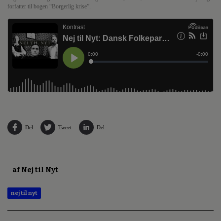
forfatter til bogen “Borgerlig krise”.
Del
Tweet
Del
af Nej til Nyt
nej til nyt