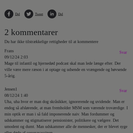
Del
Tweet
Del
2 kommentarer
Du har ikke tilstrækkelige rettigheder til at kommentere
Frans
Svar
09/12/24 2:03
Mage til infantil og hjernedød podcast skal man lede længe efter. Der
ville være mere ræson i at optage og udsende en vrængende og bøvsende
5-årig.
Jensen1
Svar
08/12/24 1:40
Uha, uha hvor er man dog skråsikker, ignorerende og uvidende. Man er
endog så afslørende, at man fremholder MSM som værende troværdige. I
min optik er man i så fald imponerende naiv. Man fordummer og
udskammer og stigmatiserer pensionister, politikere og vælgere. Det
umodent og dumt. Man udskammer alle de mennesker, der er blevet syge
eller døde af coronavaccinen.