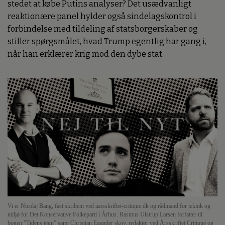
stedet at købe Putins analyser? Det usædvanligt
reaktionære panel hylder også sindelagskontrol i
forbindelse med tildeling af statsborgerskaber og
stiller spørgsmålet, hvad Trump egentlig har gang i,
når han erklærer krig mod den dybe stat.
Vi er Nicolaj Bang, fast skribent ved aarsskriftet-critique.dk og rådmand for teknik og
miljø for Det Konservative Folkeparti i Århus. Rasmus Ulstrup Larsen forfatter til
bogen ”Tidens tegn” samt Christian Egander skov, redaktør ved Årsskriftet Critique og