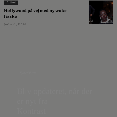
Artikel
Hollywood på vej med ny woke
fiasko
Jan Lund
/ 17.5.26
Nyhedsbrev
Bliv opdateret, når der
er nyt fra
Kontrast