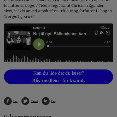
Det Konservative Folkeparti i Århus. Rasmus Ulstrup Larsen
forfatter til bogen ”Tidens tegn” samt Christian Egander
skov, redaktør ved Årsskriftet Critique og forfatter til bogen
“Borgerlig krise”.
Kan du lide det du læser?
Bliv medlem - 55 kr./md.
Del
Tweet
Del