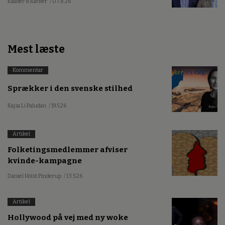
Kaaber & Karker
/ 07.8.26
Mest læste
Kommentar
Sprækker i den svenske stilhed
Kajsa Li Paludan
/ 19.5.26
Artikel
Folketingsmedlemmer afviser
kvinde-kampagne
Daniel Holst Pinderup
/ 13.5.26
Artikel
Hollywood på vej med ny woke