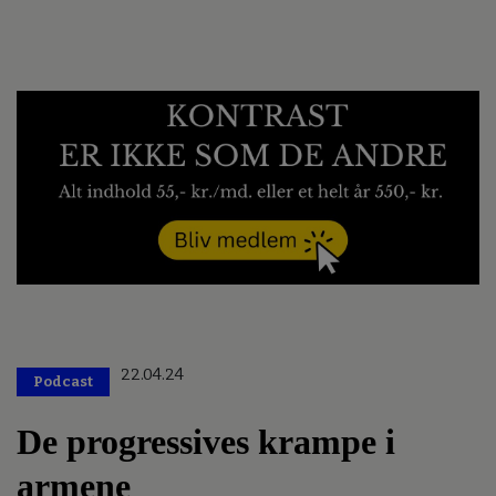
22.04.24
Podcast
De progressives krampe i
armene