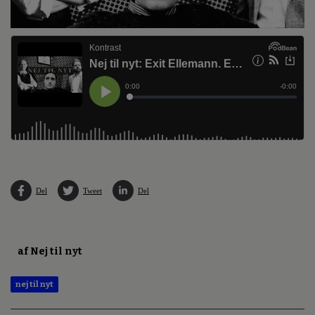
Del
Tweet
Del
af Nej til nyt
nej til nyt