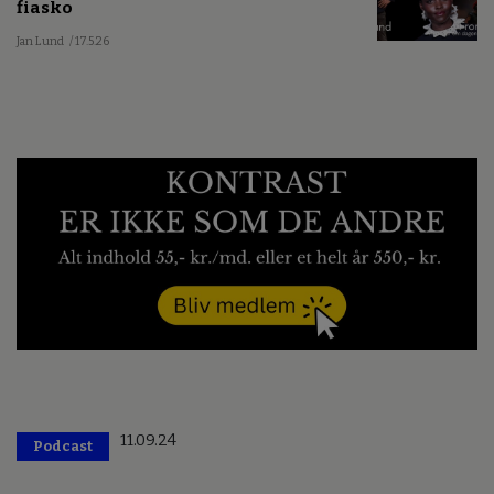
fiasko
Jan Lund
/ 17.5.26
11.09.24
Podcast