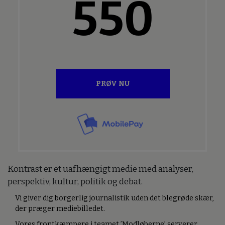
550
PRØV NU
Kontrast er et uafhængigt medie med analyser,
perspektiv, kultur, politik og debat.
Vi giver dig borgerlig journalistik uden det blegrøde skær,
der præger mediebilledet.
Vores frontkæmpere i teamet ’Modløberne’ serverer