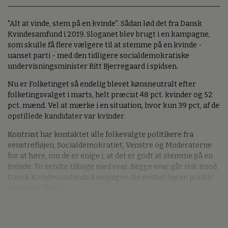
"Alt at vinde, stem på en kvinde". Sådan lød det fra Dansk
Kvindesamfund i 2019. Sloganet blev brugt i en kampagne,
som skulle få flere vælgere til at stemme på en kvinde -
uanset parti - med den tidligere socialdemokratiske
undervisningsminister Ritt Bjerregaard i spidsen.
Nu er
Folketinget så endelig blevet kønsneutralt efter
folketingsvalget i marts, helt præcist 48 pct. kvinder og 52
pct. mænd. Vel at mærke i en situation, hvor kun 39 pct, af de
opstillede kandidater var kvinder.
Kontrast har kontaktet alle folkevalgte politikere fra
venstrefløjen, Socialdemokratiet, Venstre og Moderaterne
for at høre, om de er enige i, at det er godt at stemme på en
kvinde. To vendte tilbage med svar. Begge svar går stik imod
Dansk Kvindesamfunds kampagne. De ønsker ingen positiv
særbehandling.