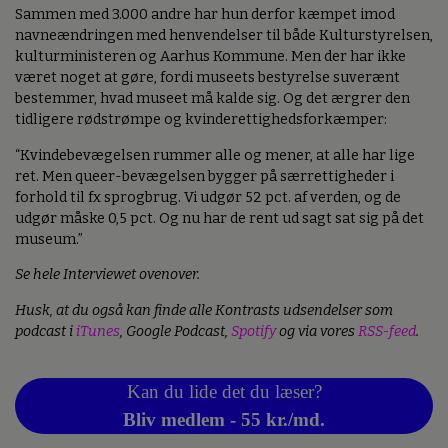
Sammen med 3.000 andre har hun derfor kæmpet imod
navneændringen med henvendelser til både Kulturstyrelsen,
kulturministeren og Aarhus Kommune. Men der har ikke
været noget at gøre, fordi museets bestyrelse suverænt
bestemmer, hvad museet må kalde sig. Og det ærgrer den
tidligere rødstrømpe og kvinderettighedsforkæmper:
“Kvindebevægelsen rummer alle og mener, at alle har lige
ret. Men queer-bevægelsen bygger på særrettigheder i
forhold til fx sprogbrug. Vi udgør 52 pct. af verden, og de
udgør måske 0,5 pct. Og nu har de rent ud sagt sat sig på det
museum.”
Se hele Interviewet ovenover.
Husk, at du også kan finde alle Kontrasts udsendelser som
podcast i
iTunes
, Google Podcast,
Spotify
og via vores
RSS-feed
.
Kan du lide det du læser?
Bliv medlem - 55 kr./md.