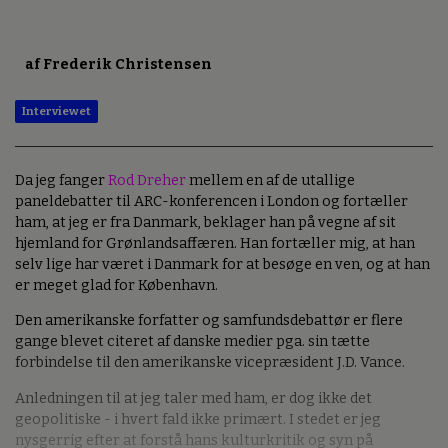
af Frederik Christensen
Interviewet
Da jeg fanger
Rod Dreher
mellem en af de utallige
paneldebatter til ARC-konferencen i London og fortæller
ham, at jeg er fra Danmark, beklager han på vegne af sit
hjemland for Grønlandsaffæren. Han fortæller mig, at han
selv lige har været i Danmark for at besøge en ven, og at han
er meget glad for København.
Den amerikanske forfatter og samfundsdebattør er flere
gange blevet citeret af danske medier pga. sin tætte
forbindelse til den amerikanske vicepræsident J.D. Vance.
Anledningen til at jeg taler med ham, er dog ikke det
geopolitiske - i hvert fald ikke primært. I stedet er jeg
nysgerrig efter at forstå hans kulturkritik og syn på