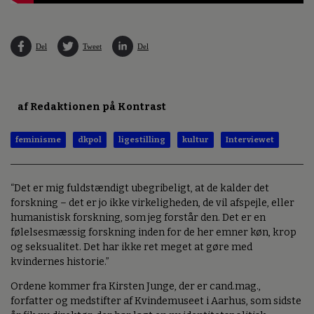
Del
Tweet
Del
af Redaktionen på Kontrast
feminisme
dkpol
ligestilling
kultur
Interviewet
“Det er mig fuldstændigt ubegribeligt, at de kalder det
forskning – det er jo ikke virkeligheden, de vil afspejle, eller
humanistisk forskning, som jeg forstår den. Det er en
følelsesmæssig forskning inden for de her emner køn, krop
og seksualitet. Det har ikke ret meget at gøre med
kvindernes historie.”
Ordene kommer fra Kirsten Junge, der er cand.mag.,
forfatter og medstifter af Kvindemuseet i Aarhus, som sidste