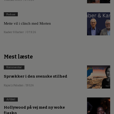
Podcast
Mette vil i clinch med Morten
Kaaber & Karker
/ 07.8.26
Mest læste
Kommentar
Sprækker i den svenske stilhed
Kajsa Li Paludan
/ 19.5.26
Artikel
Hollywood på vej med ny woke
fiasko