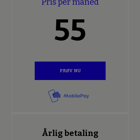
Pris per måned
55
PRØV NU
Årlig betaling