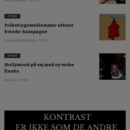
Kajsa Li Paludan
/ 19.5.26
Artikel
Folketingsmedlemmer afviser
kvinde-kampagne
Daniel Holst Pinderup
/ 13.5.26
Artikel
Hollywood på vej med ny woke
fiasko
Jan Lund
/ 17.5.26