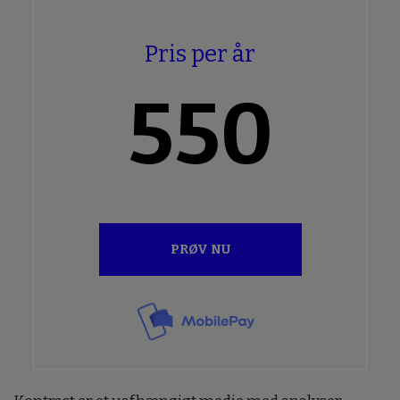
Pris per år
550
PRØV NU