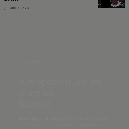
Jan Lund
/ 17.5.26
Nyhedsbrev
Bliv opdateret, når der
er nyt fra
Kontrast
Indtast din
e-mail-adresse,
og få nyt fra det borgerlige
Danmark, artikler, analyser, debatter, anmeldelser og