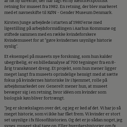
år fik ny direktør, der har lagt en ny identitetspolitisk
retning for museet fra 1982. En retning, der blev markeret
med et navneskifte til KØN - Gender Museum Denmark.
Kirsten Junge arbejdede i starten af 1980’erne med
ligestilling på arbejdsformidlingen i Aarhus Kommune og
stiftede sammen med en række kvindeforskere
Kvindemuseet for at “gøre kvindernes usynlige historie
synlig”.
Et eksempel på museets nye forskning, som hun kalder
ubegribelig, er en billedanalyse af 700 tegninger fra en 8-
årig transkønnet dreng. Et projekt, som hun mener ligger
meget langt fra museets oprindelige hensigt med at sætte
fokus på kvindernes historiske liv i hjemmet, rolle på
arbejdsmarkedet osv. Generelt mener hun, at museet
bevæger sig i en retning, hvor idéen om kvinder som
biologisk køn bliver fortrængt.
“Jeg er skrækslagen over det, og jeg er ked af det. Vi har jo så
meget historie, som vi ikke har fået frem. Vi kvinder er stort
set usynlige i fx filosofihistorien. Og det er jo sådan noget, jeg
synes, museet skal tage op. Eller hverdagshistorier om fx