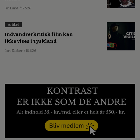
Jan Lund
/ 17.5.26
Artikel
Indvandrerkritisk film kan
ikke vises i Tyskland
Lars Kaaber
/ 18.6.26