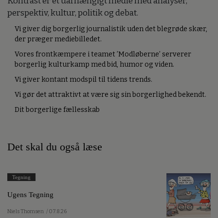
Kontrast er et uafhængigt medie med analyser,
perspektiv, kultur, politik og debat.
Vi giver dig borgerlig journalistik uden det blegrøde skær,
der præger mediebilledet.
Vores frontkæmpere i teamet ’Modløberne’ serverer
borgerlig kulturkamp med bid, humor og viden.
Vi giver kontant modspil til tidens trends.
Vi gør det attraktivt at være sig sin borgerlighed bekendt.
Dit borgerlige fællesskab
Det skal du også læse
Tegning
Ugens Tegning
Niels Thomsen
/ 07.8.26