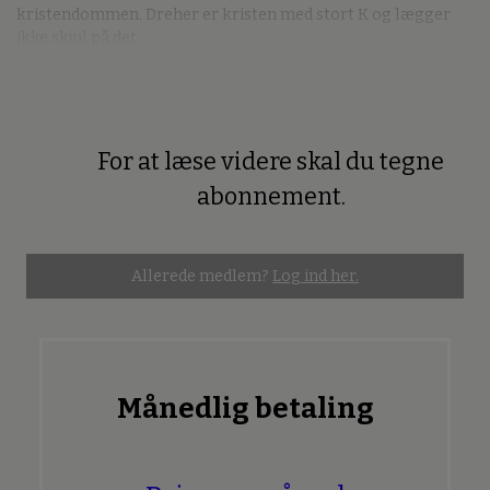
kristendommen. Dreher er kristen med stort K og lægger
ikke skjul på det.
For at læse videre skal du tegne
Premium
abonnement.
Allerede medlem?
Log ind her.
Månedlig betaling