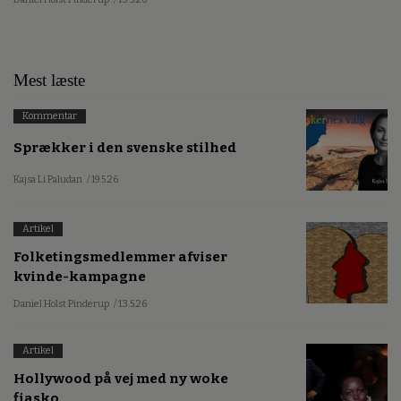
Mest læste
Kommentar
Sprækker i den svenske stilhed
Kajsa Li Paludan
/ 19.5.26
Artikel
Folketingsmedlemmer afviser
kvinde-kampagne
Daniel Holst Pinderup
/ 13.5.26
Artikel
Hollywood på vej med ny woke
fiasko