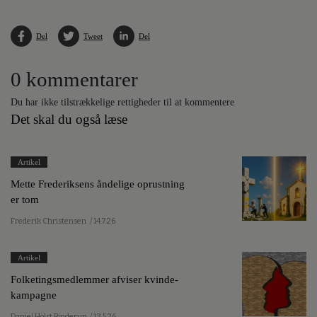
Del
Tweet
Del
0 kommentarer
Du har ikke tilstrækkelige rettigheder til at kommentere
Det skal du også læse
Artikel
Mette Frederiksens åndelige oprustning
er tom
Frederik Christensen
/ 14.7.26
Artikel
Folketingsmedlemmer afviser kvinde-
kampagne
Daniel Holst Pinderup
/ 13.5.26