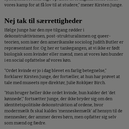
vores kamp for at få lov til at studere,” mener Kirsten Junge.
Nej tak til særrettigheder
Ifølge Junge har den nye tilgang rødder i
dekonstruktivismen, post-strukturalismen og queer-
teorien, som især den amerikanske sociolog Judith Butler er
repræsentant for. Og her er tankegangen, at vi ikke er født
biologisk som kvinder eller mænd, men at vores køn bunder
i en social opfattelse af vores køn.
“Ordet kvinde er jo i dag blevet en farlig betegnelse,”
forklarer Kirsten Junge, der fortæller, at hun har prøvet at
tale med museets nye direktør, Julie Rokkjær Birch.
“Hun bruger heller ikke ordet kvinde, hun kalder det ‘det
kønnede’,” fortsætter Junge, der ikke bryder sig om den
identitetspolitiske dekonstruktion af ordene, hvor
modermælk fx skal kaldes ‘menneskemælk’ af hensyn til de
mennesker, der ammer deres børn, men opfatter sig selv
som mænd og fædre.