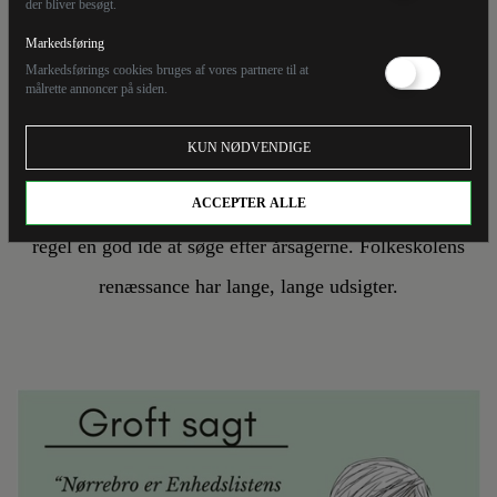
der bliver besøgt.
GROFT SAGT
AIA FOG
Markedsføring
16/3/26
Markedsførings cookies bruges af vores partnere til at
målrette annoncer på siden.
Tsunami af tomme løfter
KUN NØDVENDIGE
Hvis man vil løse folkeskolens problemer, er det som
ACCEPTER ALLE
regel en god idé at søge efter årsagerne. Folkeskolens
renæssance har lange, lange udsigter.