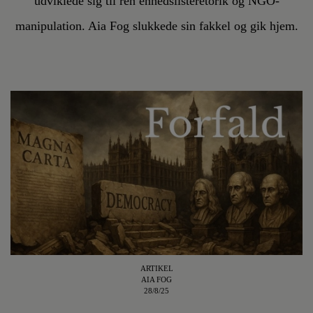
udviklede sig til ren enhedslisteretorik og NGO-
manipulation. Aia Fog slukkede sin fakkel og gik hjem.
ARTIKEL
AIA FOG
28/8/25