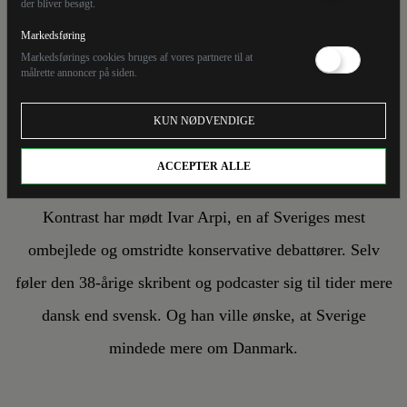
der bliver besøgt.
ARTIKEL
THOMAS HEINE
Markedsføring
16/9/21
Markedsførings cookies bruges af vores partnere til at
målrette annoncer på siden.
Apokalypsens svenske
KUN NØDVENDIGE
rytter
ACCEPTER ALLE
Kontrast har mødt Ivar Arpi, en af Sveriges mest
ombejlede og omstridte konservative debattører. Selv
føler den 38-årige skribent og podcaster sig til tider mere
dansk end svensk. Og han ville ønske, at Sverige
mindede mere om Danmark.