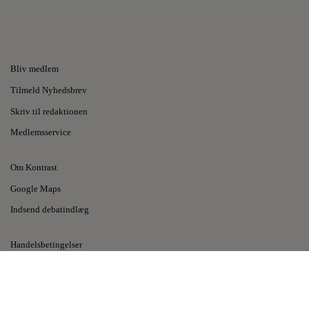
Bliv medlem
Tilmeld Nyhedsbrev
Skriv til redaktionen
Medlemsservice
Om Kontrast
Google Maps
Indsend debatindlæg
Handelsbetingelser
Privatlivspolitik