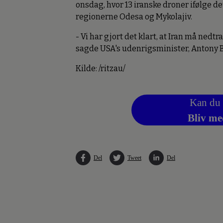
onsdag, hvor 13 iranske droner ifølge d
regionerne Odesa og Mykolajiv.
- Vi har gjort det klart, at Iran må nedt
sagde USA's udenrigsminister, Antony Bli
Kilde: /ritzau/
Kan du 
Bliv me
Del
Tweet
Del