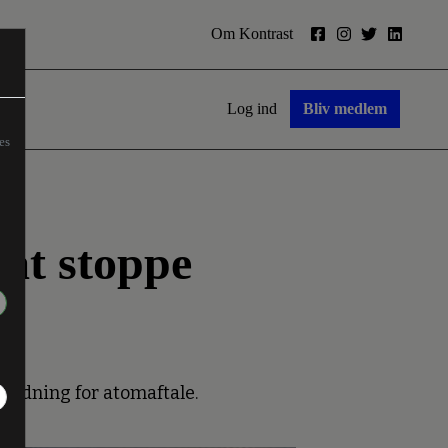
Om Kontrast
Log ind
Bliv medlem
es
 at stoppe
etydning for atomaftale.