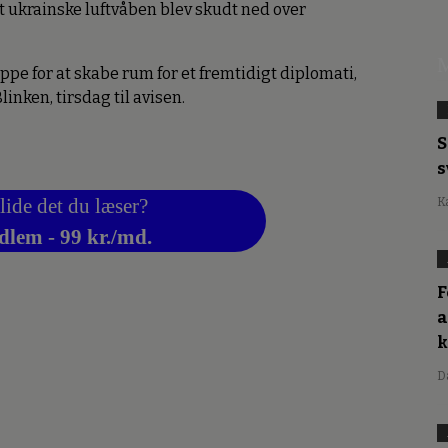
et ukrainske luftvåben blev skudt ned over
M
rappe for at skabe rum for et fremtidigt diplomati,
nken, tirsdag til avisen.
S
s
lide det du læser?
K
dlem - 99 kr./md.
F
a
D