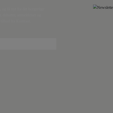
,
og få nyt fra det borgerlige
r, debatter, anmeldelser og
tilbud fra Kontrast.