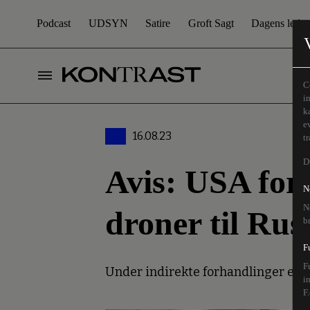
Podcast
UDSYN
Satire
Groft Sagt
Dagens leder
C
i
k
e
16.08.23
t
D
Avis: USA fors
N
N
droner til Rus
b
F
F
Under indirekte forhandlinger er I
i
F