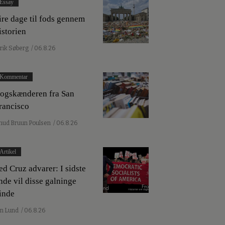
Essay
ire dage til fods gennem
istorien
lrik Søberg
/ 06.8.26
Kommentar
ogskænderen fra San
rancisco
nud Bruun Poulsen
/ 06.8.26
Artikel
ed Cruz advarer: I sidste
nde vil disse galninge
inde
an Lund
/ 06.8.26