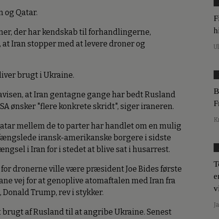
 og Qatar.
F
h
r, der har kendskab til forhandlingerne,
, at Iran stopper med at levere droner og
U
liver brugt i Ukraine.
B
avisen, at Iran gentagne gange har bedt Rusland
F
A ønsker "flere konkrete skridt", siger iraneren.
K
atar mellem de to parter har handlet om en mulig
re fængslede iransk-amerikanske borgere i sidste
sel i Iran for i stedet at blive sat i husarrest.
T
 for dronerne ville være præsident Joe Bides første
e
ane vej for at genoplive atomaftalen med Iran fra
v
 Donald Trump, rev i stykker.
J
 brugt af Rusland til at angribe Ukraine. Senest