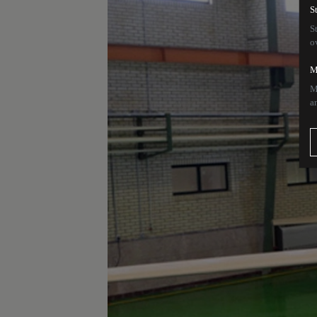
S
S
o
M
M
a