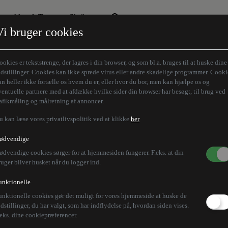
Aktuelt Tema
Skribenter
Vi bruger cookies
Den borgelige brille
Alle vores skribenter
Remigration
Modløberne
ookies er tekststrenge, der lagres i din browser, og som bl.a. bruges til at huske dine
Humaniora forfra
Z-aksen
ndstillinger. Cookies kan ikke sprede virus eller andre skadelige programmer. Cooki
an heller ikke fortælle os hvem du er, eller hvor du bor, men kan hjælpe os og
Store Danskere
ventuelle partnere med at afdække hvilke sider din browser har besøgt, til brug ved
rafikmåling og målretning af annoncer.
u kan læse vores privatlivspolitik ved at klikke
her
øger at presse Iran til
ødvendige
ødvendige cookies sørger for at hjemmesiden fungerer. F.eks. at din
land
ruger bliver husket når du logger ind.
unktionelle
unktionelle cookies gør det muligt for vores hjemmeside at huske de
rans leverancer af droner kommet på bordet. Kan få b
ndstillinger, du har valgt, som har indflydelse på, hvordan siden vises.
.eks. dine cookiepræferencer.