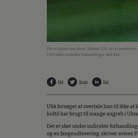
Det er droner som disse, Shahed 129, der er produceret i
USA under indirekte forhandlinger med Iran.
Del
Tweet
Del
USA forsøger at overtale Iran til ikke at
hidtil har brugt til mange angreb i Ukra
Det er sket under indirekte forhandlin
og en fangeudlevering, skriver avisen F