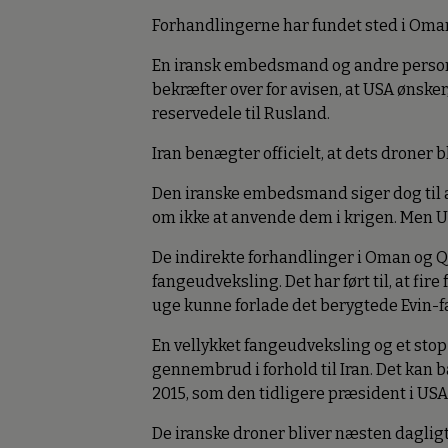
Forhandlingerne har fundet sted i Oman
En iransk embedsmand og andre persone
bekræfter over for avisen, at USA ønsker
reservedele til Rusland.
Iran benægter officielt, at dets droner b
Den iranske embedsmand siger dog til 
om ikke at anvende dem i krigen. Men US
De indirekte forhandlinger i Oman og Q
fangeudveksling. Det har ført til, at fi
uge kunne forlade det berygtede Evin-fæng
En vellykket fangeudveksling og et stop
gennembrud i forhold til Iran. Det kan b
2015, som den tidligere præsident i USA,
De iranske droner bliver næsten dagligt