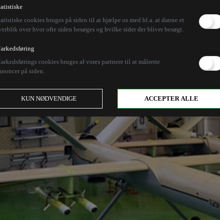
tatistiske
tatistiske cookies bruges på siden til at hjælpe os med bl.a. at danne et
verblik over hvor ofte siden besøges og hvilke sider der bliver besøgt.
arkedsføring
arkedsførings cookies bruges af vores partnere til at målrette
nnoncer på siden.
KUN NØDVENDIGE
ACCEPTER ALLE