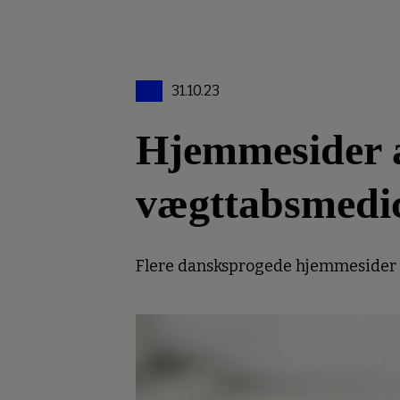
31.10.23
Hjemmesider an
vægttabsmedi
Flere dansksprogede hjemmesider er