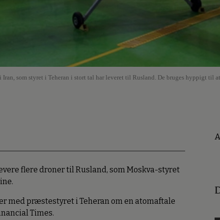
 Iran, som styret i Teheran i stort tal har leveret til Rusland. De bruges hyppigt til
A
 levere flere droner til Rusland, som Moskva-styret
ine.
D
ger med præstestyret i Teheran om en atomaftale
inancial Times.