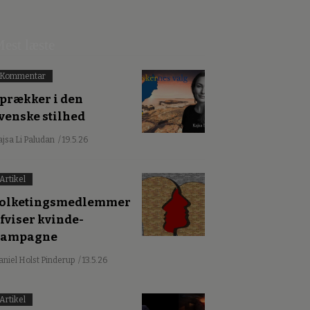
est læste
Kommentar
prækker i den
venske stilhed
ajsa Li Paludan
/ 19.5.26
Artikel
olketingsmedlemmer
fviser kvinde-
kampagne
aniel Holst Pinderup
/ 13.5.26
Artikel