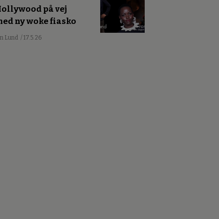
ollywood på vej
ed ny woke fiasko
an Lund
/ 17.5.26