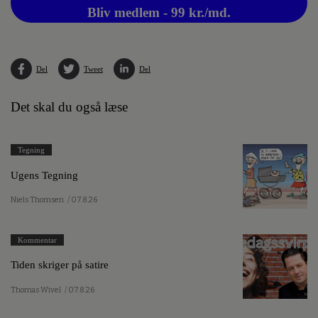
Bliv medlem - 99 kr./md.
Del
Tweet
Del
Det skal du også læse
Tegning
Ugens Tegning
Niels Thomsen
/ 07.8.26
Kommentar
Tiden skriger på satire
Thomas Wivel
/ 07.8.26