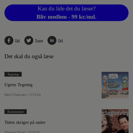
Kan du lide det du læser?
Bliv medlem - 99 kr./md.
Del
Tweet
Del
Det skal du også læse
Tegning
Ugens Tegning
Niels Thomsen
/ 07.8.26
Kommentar
Tiden skriger på satire
Thomas Wivel
/ 07.8.26