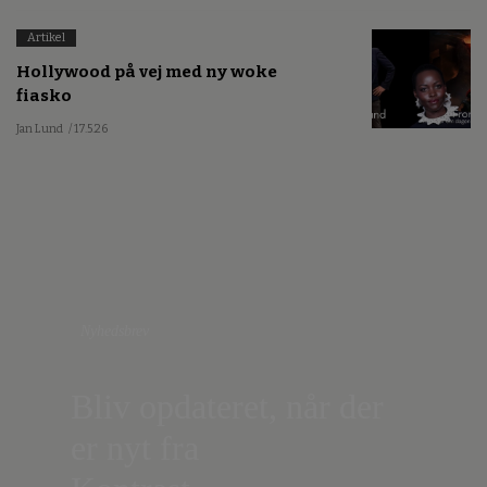
Artikel
Hollywood på vej med ny woke
fiasko
Jan Lund
/ 17.5.26
Nyhedsbrev
Bliv opdateret, når der
er nyt fra