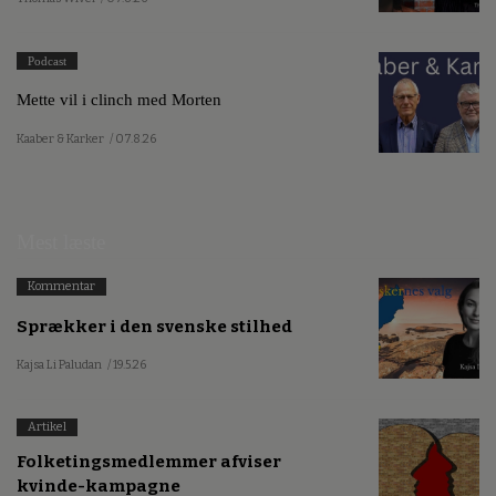
Podcast
Mette vil i clinch med Morten
Kaaber & Karker
/ 07.8.26
Mest læste
Kommentar
Sprækker i den svenske stilhed
Kajsa Li Paludan
/ 19.5.26
Artikel
Folketingsmedlemmer afviser
kvinde-kampagne