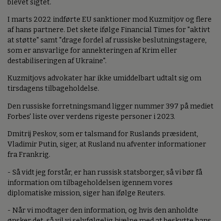
blevet sigtet.
I marts 2022 indførte EU sanktioner mod Kuzmitjov og flere
af hans partnere. Det skete ifølge Financial Times for "aktivt
at støtte" samt "drage fordel af russiske beslutningstagere,
som er ansvarlige for annekteringen af Krim eller
destabiliseringen af Ukraine".
Kuzmitjovs advokater har ikke umiddelbart udtalt sig om
tirsdagens tilbageholdelse.
Den russiske forretningsmand ligger nummer 397 på mediet
Forbes' liste over verdens rigeste personer i 2023.
Dmitrij Peskov, som er talsmand for Ruslands præsident,
Vladimir Putin, siger, at Rusland nu afventer informationer
fra Frankrig.
- Så vidt jeg forstår, er han russisk statsborger, så vi bør få
information om tilbageholdelsen igennem vores
diplomatiske mission, siger han ifølge Reuters.
- Når vi modtager den information, og hvis den anholdte
ønsker det, så vil vi selvfølgelig hjælpe med at beskytte hans