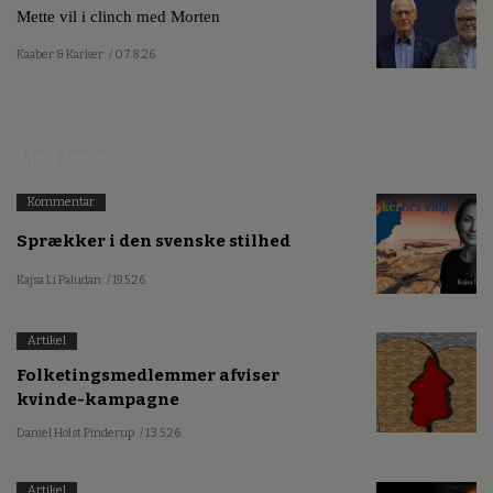
Mette vil i clinch med Morten
Kaaber & Karker
/ 07.8.26
Mest læste
Kommentar
Sprækker i den svenske stilhed
Kajsa Li Paludan
/ 19.5.26
Artikel
Folketingsmedlemmer afviser
kvinde-kampagne
Daniel Holst Pinderup
/ 13.5.26
Artikel