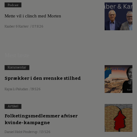
Podcast
Mette vil i clinch med Morten
Kaaber & Karker
/ 07.8.26
Mest læste
Kommentar
Sprækker i den svenske stilhed
Kajsa Li Paludan
/ 19.5.26
Artikel
Folketingsmedlemmer afviser
kvinde-kampagne
Daniel Holst Pinderup
/ 13.5.26