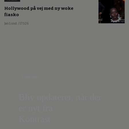
Hollywood på vej med ny woke
fiasko
Jan Lund
/ 17.5.26
Nyhedsbrev
Bliv opdateret, når der
er nyt fra
Kontrast