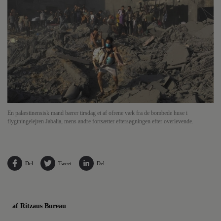
En palæstinensisk mand bærer tirsdag et af ofrene væk fra de bombede huse i
flygtningelejren Jabalia, mens andre fortsætter eftersøgningen efter overlevende.
Del
Tweet
Del
af Ritzaus Bureau