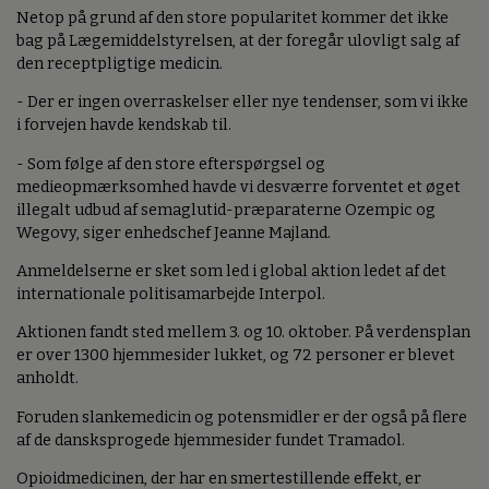
Netop på grund af den store popularitet kommer det ikke
bag på Lægemiddelstyrelsen, at der foregår ulovligt salg af
den receptpligtige medicin.
- Der er ingen overraskelser eller nye tendenser, som vi ikke
i forvejen havde kendskab til.
- Som følge af den store efterspørgsel og
medieopmærksomhed havde vi desværre forventet et øget
illegalt udbud af semaglutid-præparaterne Ozempic og
Wegovy, siger enhedschef Jeanne Majland.
Anmeldelserne er sket som led i global aktion ledet af det
internationale politisamarbejde Interpol.
Aktionen fandt sted mellem 3. og 10. oktober. På verdensplan
er over 1300 hjemmesider lukket, og 72 personer er blevet
anholdt.
Foruden slankemedicin og potensmidler er der også på flere
af de dansksprogede hjemmesider fundet Tramadol.
Opioidmedicinen, der har en smertestillende effekt, er