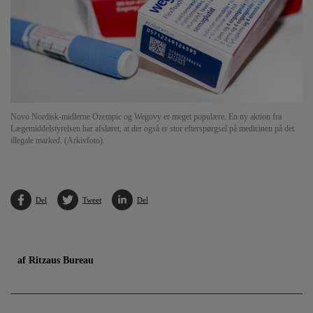
Novo Nordisk-midlerne Ozempic og Wegovy er meget populære. En ny aktion fra
Lægemiddelstyrelsen har afsløret, at der også er stor efterspørgsel på medicinen på det
illegale marked. (Arkivfoto).
Del
Tweet
Del
af Ritzaus Bureau