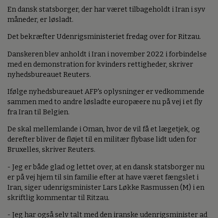
En dansk statsborger, der har været tilbageholdt i Iran i syv
måneder, er løsladt.
Det bekræfter Udenrigsministeriet fredag over for Ritzau.
Danskeren blev anholdt i Iran i november 2022 i forbindelse
med en demonstration for kvinders rettigheder, skriver
nyhedsbureauet Reuters.
Ifølge nyhedsbureauet AFP's oplysninger er vedkommende
sammen med to andre løsladte europæere nu på vej i et fly
fra Iran til Belgien.
De skal mellemlande i Oman, hvor de vil få et lægetjek, og
derefter bliver de fløjet til en militær flybase lidt uden for
Bruxelles, skriver Reuters.
- Jeg er både glad og lettet over, at en dansk statsborger nu
er på vej hjem til sin familie efter at have været fængslet i
Iran, siger udenrigsminister Lars Løkke Rasmussen (M) i en
skriftlig kommentar til Ritzau.
- Jeg har også selv talt med den iranske udenrigsminister ad