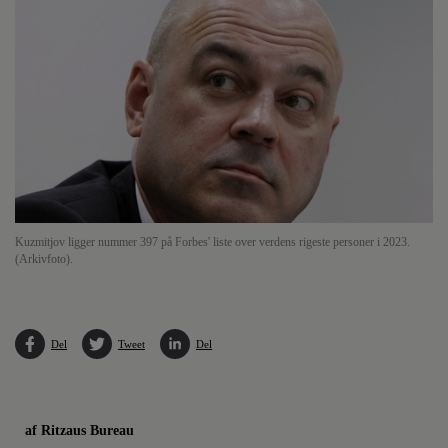
Kuzmitjov ligger nummer 397 på Forbes' liste over verdens rigeste personer i 2023.
(Arkivfoto).
Del
Tweet
Del
af Ritzaus Bureau