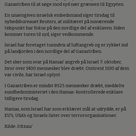
Gazastriben til at søge mod syd nær grænsen til Egypten.
En unavngiven israelsk embedsmand siger tirsdag til
nyhedsbureauet Reuters, at militæret på nuværende
tidspunkt har fokus på den nordlige del af enklaven. Siden
kommer turen til syd, siger vedkommende.
Israel har foretaget tusindvis af luftangreb og er rykket ind
på landjorden i den nordlige del af Gazastriben.
Det sker som svar på Hamas' angreb på Israel 7. oktober,
hvor over 1400 mennesker blev dræbt. Omtrent 1100 af dem
var civile, har Israel oplyst.
I Gazastriben er mindst 8525 mennesker dræbt, meddelte
sundhedsministeriet i den Hamas-kontrollerede enklave
tidligere tirsdag.
Hamas, som Israel har som erklæret mål at udrydde, er på
EU's, USA's og Israels lister over terrororganisationer.
Kilde: /ritzau/