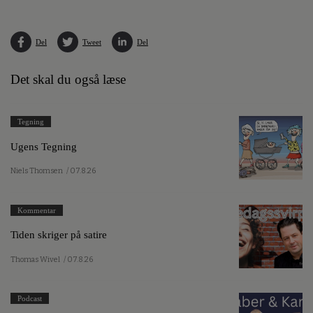
Del
Tweet
Del
Det skal du også læse
Tegning
Ugens Tegning
Niels Thomsen
/ 07.8.26
Kommentar
Tiden skriger på satire
Thomas Wivel
/ 07.8.26
Podcast