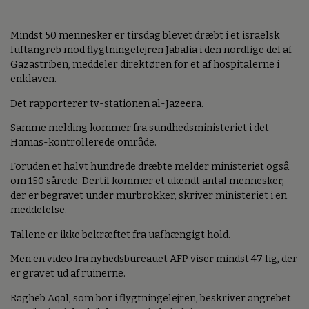
Mindst 50 mennesker er tirsdag blevet dræbt i et israelsk
luftangreb mod flygtningelejren Jabalia i den nordlige del af
Gazastriben, meddeler direktøren for et af hospitalerne i
enklaven.
Det rapporterer tv-stationen al-Jazeera.
Samme melding kommer fra sundhedsministeriet i det
Hamas-kontrollerede område.
Foruden et halvt hundrede dræbte melder ministeriet også
om 150 sårede. Dertil kommer et ukendt antal mennesker,
der er begravet under murbrokker, skriver ministeriet i en
meddelelse.
Tallene er ikke bekræftet fra uafhængigt hold.
Men en video fra nyhedsbureauet AFP viser mindst 47 lig, der
er gravet ud af ruinerne.
Ragheb Aqal, som bor i flygtningelejren, beskriver angrebet