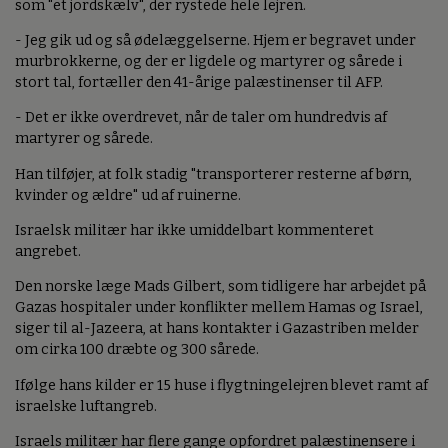
som "et jordskælv", der rystede hele lejren.
- Jeg gik ud og så ødelæggelserne. Hjem er begravet under
murbrokkerne, og der er ligdele og martyrer og sårede i
stort tal, fortæller den 41-årige palæstinenser til AFP.
- Det er ikke overdrevet, når de taler om hundredvis af
martyrer og sårede.
Han tilføjer, at folk stadig "transporterer resterne af børn,
kvinder og ældre" ud af ruinerne.
Israelsk militær har ikke umiddelbart kommenteret
angrebet.
Den norske læge Mads Gilbert, som tidligere har arbejdet på
Gazas hospitaler under konflikter mellem Hamas og Israel,
siger til al-Jazeera, at hans kontakter i Gazastriben melder
om cirka 100 dræbte og 300 sårede.
Ifølge hans kilder er 15 huse i flygtningelejren blevet ramt af
israelske luftangreb.
Israels militær har flere gange opfordret palæstinensere i