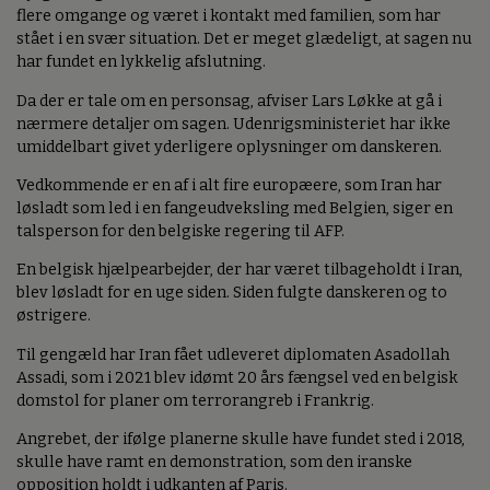
flere omgange og været i kontakt med familien, som har
stået i en svær situation. Det er meget glædeligt, at sagen nu
har fundet en lykkelig afslutning.
Da der er tale om en personsag, afviser Lars Løkke at gå i
nærmere detaljer om sagen. Udenrigsministeriet har ikke
umiddelbart givet yderligere oplysninger om danskeren.
Vedkommende er en af i alt fire europæere, som Iran har
løsladt som led i en fangeudveksling med Belgien, siger en
talsperson for den belgiske regering til AFP.
En belgisk hjælpearbejder, der har været tilbageholdt i Iran,
blev løsladt for en uge siden. Siden fulgte danskeren og to
østrigere.
Til gengæld har Iran fået udleveret diplomaten Asadollah
Assadi, som i 2021 blev idømt 20 års fængsel ved en belgisk
domstol for planer om terrorangreb i Frankrig.
Angrebet, der ifølge planerne skulle have fundet sted i 2018,
skulle have ramt en demonstration, som den iranske
opposition holdt i udkanten af Paris.