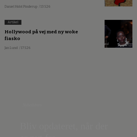
Daniel Holst Pinderup
/ 13.5.26
Artikel
Hollywood på vej med ny woke
fiasko
Jan Lund
/ 17.5.26
Nyhedsbrev
Bliv opdateret, når der