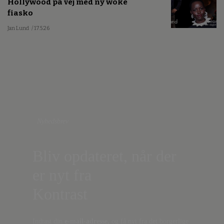
Hollywood på vej med ny woke
fiasko
Jan Lund
/ 17.5.26
Nyhedsbrev
Bliv opdateret, når der
er nyt fra
Kontrast
Indtast din
e-mail-adresse,
og få nyt fra det borgerlige