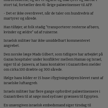
stort tal, fortæller den 41-årige palæstinenser til AFP.
- Det er ikke overdrevet, når de taler om hundredvis af
martyrer og sårede.
Han tilføjer, at folk stadig "transporterer resterne af børn,
kvinder og ældre" ud af ruinerne.
Israelsk militær har ikke umiddelbart kommenteret
angrebet.
Den norske læge Mads Gilbert, som tidligere har arbejdet på
Gazas hospitaler under konflikter mellem Hamas og Israel,
siger til al-Jazeera, at hans kontakter i Gazastriben melder
om cirka 100 dræbte og 300 sårede.
Ifølge hans kilder er 15 huse i flygtningelejren blevet ramt af
israelske luftangreb.
Israels militær har flere gange opfordret palæstinensere i
Gazastriben til at søge mod syd nær grænsen til Egypten.
En unavngiven israelsk embedsmand siger tirsdag til