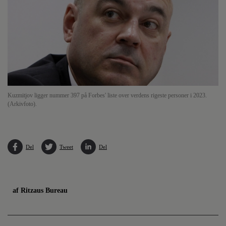
Kuzmitjov ligger nummer 397 på Forbes' liste over verdens rigeste personer i 2023.
(Arkivfoto).
Del
Tweet
Del
af Ritzaus Bureau