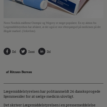
Novo Nordisk-midlerne Ozempic og Wegovy er meget populære. En ny aktion fra
Lægemiddelstyrelsen har afsløret, at der også er stor efterspørgsel på medicinen på det
illegale marked. (Arkivfoto).
Del
Tweet
Del
af Ritzaus Bureau
Lægemiddelstyrelsen har politianmeldt 26 dansksprogede
hjemmesider for at sælge medicin ulovligt.
Det skriver Lægemiddelstyrelsen i en pressemeddelelse