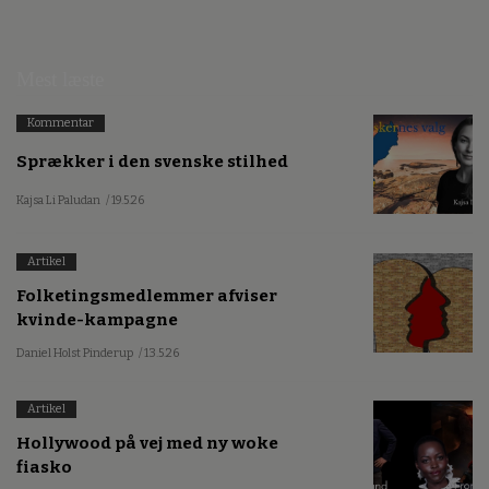
Mest læste
Kommentar
Sprækker i den svenske stilhed
Kajsa Li Paludan
/ 19.5.26
Artikel
Folketingsmedlemmer afviser
kvinde-kampagne
Daniel Holst Pinderup
/ 13.5.26
Artikel
Hollywood på vej med ny woke
fiasko