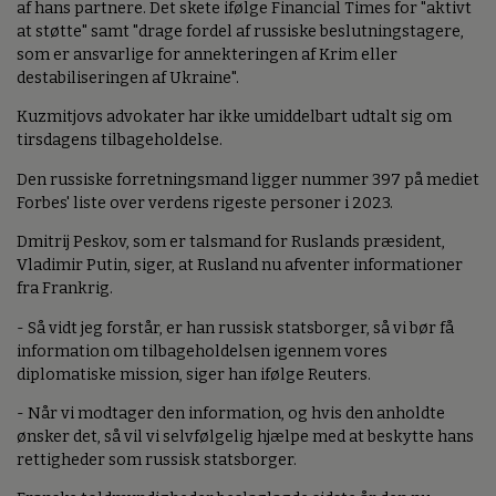
af hans partnere. Det skete ifølge Financial Times for "aktivt
at støtte" samt "drage fordel af russiske beslutningstagere,
som er ansvarlige for annekteringen af Krim eller
destabiliseringen af Ukraine".
Kuzmitjovs advokater har ikke umiddelbart udtalt sig om
tirsdagens tilbageholdelse.
Den russiske forretningsmand ligger nummer 397 på mediet
Forbes' liste over verdens rigeste personer i 2023.
Dmitrij Peskov, som er talsmand for Ruslands præsident,
Vladimir Putin, siger, at Rusland nu afventer informationer
fra Frankrig.
- Så vidt jeg forstår, er han russisk statsborger, så vi bør få
information om tilbageholdelsen igennem vores
diplomatiske mission, siger han ifølge Reuters.
- Når vi modtager den information, og hvis den anholdte
ønsker det, så vil vi selvfølgelig hjælpe med at beskytte hans
rettigheder som russisk statsborger.