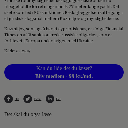
Franske toldmyndigheder beslaglagde sidste år den nu
tilbageholdte forretningsmands 27 meter lange yacht. Det
skete som led i EU-sanktioner. Beslaglæggelsen satte gang i
et juridisk slagsmål mellem Kuzmitjov og myndighederne.
Kuzmitjov, som også har et cypriotisk pas, er ifølge Financial
Times en af få sanktionerede russiske oligarker, som er
forblevet i Europa under krigen med Ukraine.
Kilde: /ritzau/
Kan du lide det du læser?
Bliv medlem - 99 kr./md.
Del
Tweet
Del
Det skal du også læse