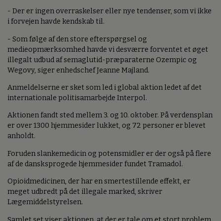
- Der er ingen overraskelser eller nye tendenser, som vi ikke
i forvejen havde kendskab til.
- Som følge af den store efterspørgsel og
medieopmærksomhed havde vi desværre forventet et øget
illegalt udbud af semaglutid-præparaterne Ozempic og
Wegovy, siger enhedschef Jeanne Majland.
Anmeldelserne er sket som led i global aktion ledet af det
internationale politisamarbejde Interpol.
Aktionen fandt sted mellem 3. og 10. oktober. På verdensplan
er over 1300 hjemmesider lukket, og 72 personer er blevet
anholdt.
Foruden slankemedicin og potensmidler er der også på flere
af de dansksprogede hjemmesider fundet Tramadol.
Opioidmedicinen, der har en smertestillende effekt, er
meget udbredt på det illegale marked, skriver
Lægemiddelstyrelsen.
Samlet set viser aktionen, at der er tale om et stort problem,