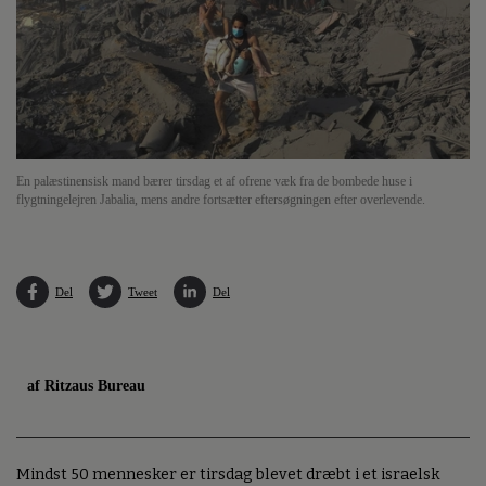
En palæstinensisk mand bærer tirsdag et af ofrene væk fra de bombede huse i
flygtningelejren Jabalia, mens andre fortsætter eftersøgningen efter overlevende.
Del
Tweet
Del
af Ritzaus Bureau
Mindst 50 mennesker er tirsdag blevet dræbt i et israelsk