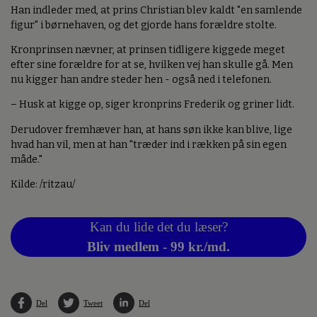
Han indleder med, at prins Christian blev kaldt "en samlende
figur" i børnehaven, og det gjorde hans forældre stolte.
Kronprinsen nævner, at prinsen tidligere kiggede meget
efter sine forældre for at se, hvilken vej han skulle gå. Men
nu kigger han andre steder hen - også ned i telefonen.
– Husk at kigge op, siger kronprins Frederik og griner lidt.
Derudover fremhæver han, at hans søn ikke kan blive, lige
hvad han vil, men at han "træder ind i rækken på sin egen
måde."
Kilde: /ritzau/
Kan du lide det du læser?
Bliv medlem - 99 kr./md.
Del
Tweet
Del