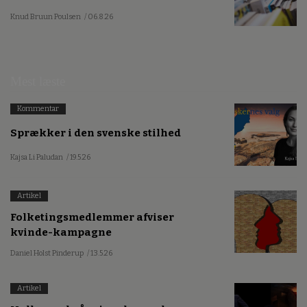
Knud Bruun Poulsen
/ 06.8.26
Mest læste
Kommentar
Sprækker i den svenske stilhed
Kajsa Li Paludan
/ 19.5.26
Artikel
Folketingsmedlemmer afviser
kvinde-kampagne
Daniel Holst Pinderup
/ 13.5.26
Artikel