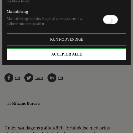
der bliver besøgt.
Markedsføring
Markedsførings cookies bruges af vores partnere til at
målrette annoncer på siden.
KUN NØDVENDIGE
Ifølge TV 2 vil prins Christian holde en tale under gallataflet i forbindelse med sin 18-
års fødselsdag.
ACCEPTER ALLE
Del
Tweet
Del
af Ritzaus Bureau
Under søndagens gallataffel i forbindelse med prins