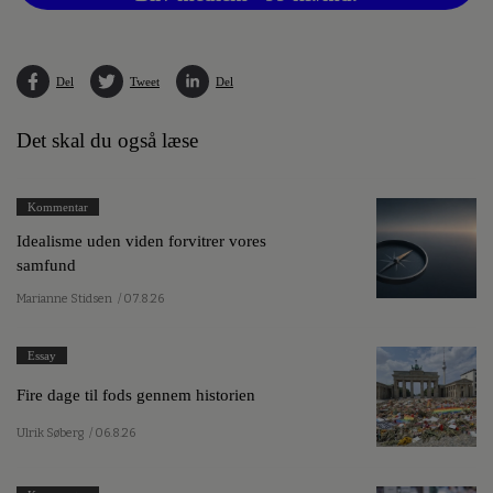
Del
Tweet
Del
Det skal du også læse
Kommentar
Idealisme uden viden forvitrer vores
samfund
Marianne Stidsen
/ 07.8.26
Essay
Fire dage til fods gennem historien
Ulrik Søberg
/ 06.8.26