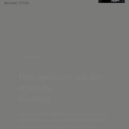
Jan Lund
/ 17.5.26
Nyhedsbrev
Bliv opdateret, når der
er nyt fra
Kontrast
Indtast din
e-mail-adresse,
og få nyt fra det borgerlige
Danmark, artikler, analyser, debatter, anmeldelser og
information om fordele og tilbud fra Kontrast.