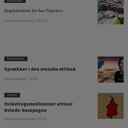
Kommentar
Bogskænderen fra San Francisco
Knud Bruun Poulsen
/ 06.8.26
Mest læste
Kommentar
Sprækker i den svenske stilhed
Kajsa Li Paludan
/ 19.5.26
Artikel
Folketingsmedlemmer afviser
kvinde-kampagne
Daniel Holst Pinderup
/ 13.5.26