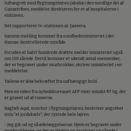
luftangreb mod flygtningelejren Jabalia i den nordlige del af
Gazastriben, meddeler direktøren for et af hospitalerne i
enklaven.
Det rapporterer tv-stationen al-Jazeera.
Samme melding kommer fra sundhedsministeriet i det
Hamas-kontrollerede område.
Foruden et halvt hundrede dræbte melder ministeriet også
om 150 sårede. Dertil kommer et ukendt antal mennesker,
der er begravet under murbrokker, skriver ministeriet i en
meddelelse.
Tallene er ikke bekræftet fra uafhængigt hold.
Men en video fra nyhedsbureauet AFP viser mindst 47 lig, der
er gravet ud af ruinerne.
Ragheb Aqal, som bor i flygtningelejren, beskriver angrebet
som "et jordskælv", der rystede hele lejren.
- Jeg gik ud og så ødelæggelserne. Hjem er begravet under
murbrokkerne, og der er ligdele og martyrer og sårede i