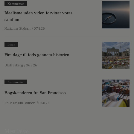
Kommentar
Idealisme uden viden forvitrer vores
samfund
Marianne Stidsen
/ 07.8.26
Essay
Fire dage til fods gennem historien
Ulrik Søberg
/ 06.8.26
Kommentar
Bogskænderen fra San Francisco
Knud Bruun Poulsen
/ 06.8.26
Mest læste