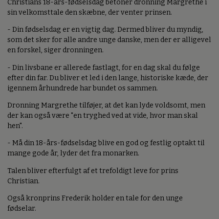
Christians 18-års-fødselsdag betoner dronning Margrethe i
sin velkomsttale den skæbne, der venter prinsen.
- Din fødselsdag er en vigtig dag. Dermed bliver du myndig,
som det sker for alle andre unge danske, men der er alligevel
en forskel, siger dronningen.
- Din livsbane er allerede fastlagt, for en dag skal du følge
efter din far. Du bliver et led i den lange, historiske kæde, der
igennem århundrede har bundet os sammen.
Dronning Margrethe tilføjer, at det kan lyde voldsomt, men
der kan også være "en tryghed ved at vide, hvor man skal
hen".
- Må din 18-års-fødselsdag blive en god og festlig optakt til
mange gode år, lyder det fra monarken.
Talen bliver efterfulgt af et trefoldigt leve for prins
Christian.
Også kronprins Frederik holder en tale for den unge
fødselar.