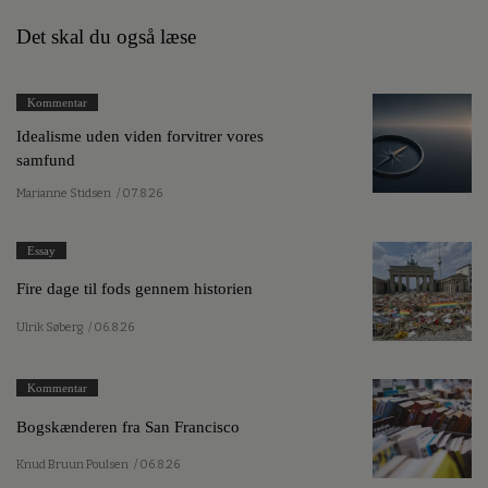
Det skal du også læse
Kommentar
Idealisme uden viden forvitrer vores
samfund
Marianne Stidsen
/ 07.8.26
Essay
Fire dage til fods gennem historien
Ulrik Søberg
/ 06.8.26
Kommentar
Bogskænderen fra San Francisco
Knud Bruun Poulsen
/ 06.8.26