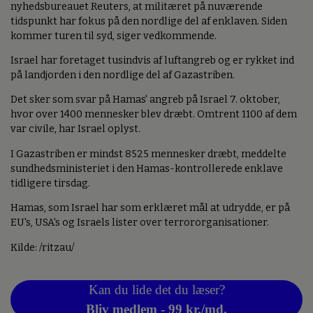
nyhedsbureauet Reuters, at militæret på nuværende
tidspunkt har fokus på den nordlige del af enklaven. Siden
kommer turen til syd, siger vedkommende.
Israel har foretaget tusindvis af luftangreb og er rykket ind
på landjorden i den nordlige del af Gazastriben.
Det sker som svar på Hamas' angreb på Israel 7. oktober,
hvor over 1400 mennesker blev dræbt. Omtrent 1100 af dem
var civile, har Israel oplyst.
I Gazastriben er mindst 8525 mennesker dræbt, meddelte
sundhedsministeriet i den Hamas-kontrollerede enklave
tidligere tirsdag.
Hamas, som Israel har som erklæret mål at udrydde, er på
EU's, USA's og Israels lister over terrororganisationer.
Kilde: /ritzau/
Kan du lide det du læser?
Bliv medlem - 99 kr./md.