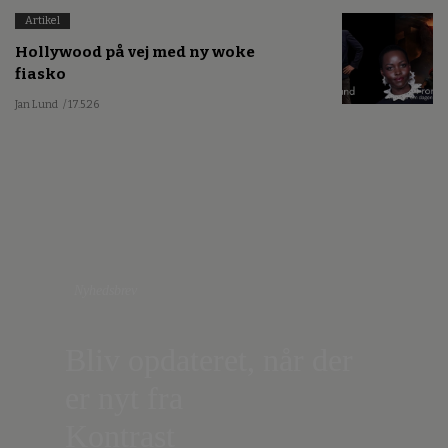
Artikel
Hollywood på vej med ny woke
fiasko
Jan Lund
/ 17.5.26
Nyhedsbrev
Bliv opdateret, når der
er nyt fra
Kontrast