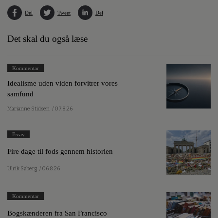
Del
Tweet
Del
Det skal du også læse
Kommentar
Idealisme uden viden forvitrer vores
samfund
Marianne Stidsen
/ 07.8.26
Essay
Fire dage til fods gennem historien
Ulrik Søberg
/ 06.8.26
Kommentar
Bogskænderen fra San Francisco