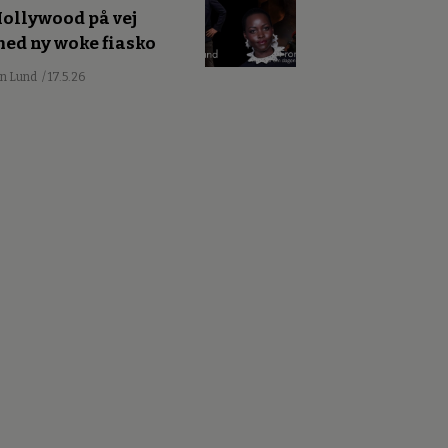
ollywood på vej
ed ny woke fiasko
an Lund
/ 17.5.26