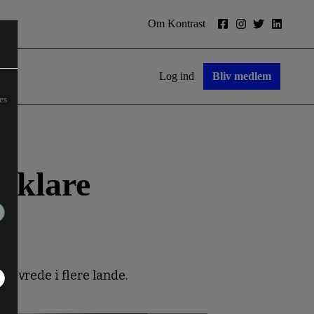
Om Kontrast
Log ind
Bliv medlem
es
rklare
g vrede i flere lande.