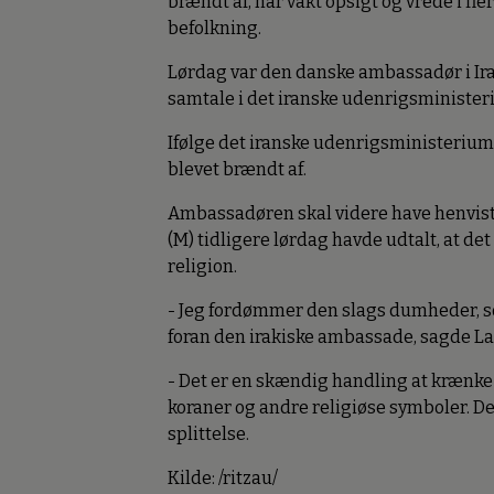
brændt af, har vakt opsigt og vrede i 
befolkning.
Lørdag var den danske ambassadør i Iran
samtale i det iranske udenrigsminister
Ifølge det iranske udenrigsministerium 
blevet brændt af.
Ambassadøren skal videre have henvist
(M) tidligere lørdag havde udtalt, at d
religion.
- Jeg fordømmer den slags dumheder, so
foran den irakiske ambassade, sagde La
- Det er en skændig handling at krænke
koraner og andre religiøse symboler. De
splittelse.
Kilde: /ritzau/