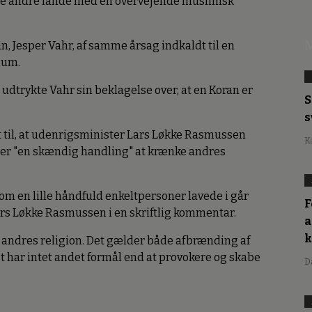
flere andre lande med en overvejende muslimsk
M
, Jesper Vahr, af samme årsag indkaldt til en
ium.
udtrykte Vahr sin beklagelse over, at en Koran er
S
s
 til, at udenrigsminister Lars Løkke Rasmussen
K
et er "en skændig handling" at krænke andres
m en lille håndfuld enkeltpersoner lavede i går
F
rs Løkke Rasmussen i en skriftlig kommentar.
a
 andres religion. Det gælder både afbrænding af
t har intet andet formål end at provokere og skabe
D