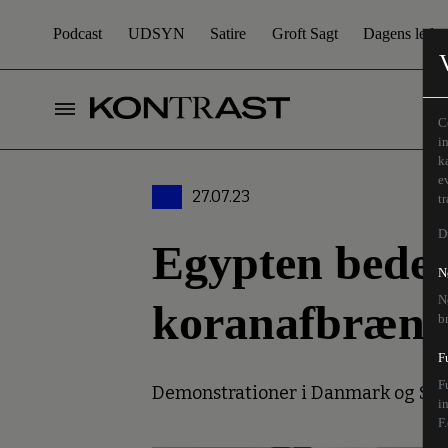
Podcast
UDSYN
Satire
Groft Sagt
Dagens leder
C
i
k
e
27.07.23
t
D
Egypten beder
N
N
koranafbrænd
b
F
F
Demonstrationer i Danmark og Sveri
i
F