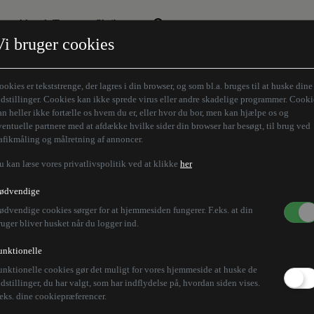
Aktuelt Tema
Skribenter
Vi bruger cookies
Den borgelige brille
Alle vores skribenter
Remigration
Modløberne
ookies er tekststrenge, der lagres i din browser, og som bl.a. bruges til at huske dine
Humaniora forfra
Z-aksen
ndstillinger. Cookies kan ikke sprede virus eller andre skadelige programmer. Cooki
an heller ikke fortælle os hvem du er, eller hvor du bor, men kan hjælpe os og
Store Danskere
ventuelle partnere med at afdække hvilke sider din browser har besøgt, til brug ved
rafikmåling og målretning af annoncer.
u kan læse vores privatlivspolitik ved at klikke
her
 dansk ambassadør fo
ødvendige
ødvendige cookies sørger for at hjemmesiden fungerer. F.eks. at din
inger
ruger bliver husket når du logger ind.
unktionelle
unktionelle cookies gør det muligt for vores hjemmeside at huske de
ge, hvor Koranen er blevet brændt af, vækker opsigt o
ndstillinger, du har valgt, som har indflydelse på, hvordan siden vises.
.eks. dine cookiepræferencer.