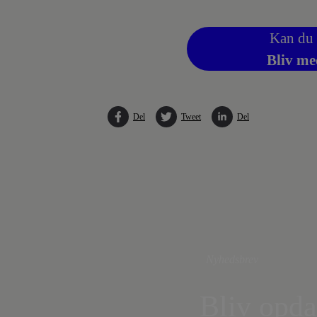
Kan du 
Bliv me
Del
Tweet
Del
Nyhedsbrev
Bliv opda