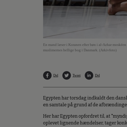
En mand læser i Koranen efter bøn i al-Azhar moskéen i
muslimernes hellige bog i Danmark. (Arkivfoto)
Del
Tweet
Del
Egypten har torsdag indkaldt den dansk
en samtale på grund af de afbrændinger
Her har Egypten opfordret til, at "myn
oplevet lignende hændelser, tager konkr