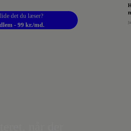
H
m
lide det du læser?
J
dlem - 99 kr./md.
teret, når der