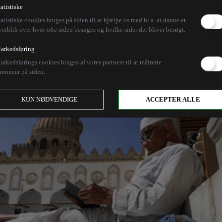
tatistiske
tatistiske cookies bruges på siden til at hjælpe os med bl.a. at danne et
verblik over hvor ofte siden besøges og hvilke sider der bliver besøgt.
arkedsføring
arkedsførings cookies bruges af vores partnere til at målrette
nnoncer på siden.
KUN NØDVENDIGE
ACCEPTER ALLE