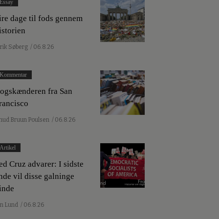
Essay
ire dage til fods gennem
istorien
lrik Søberg
/ 06.8.26
Kommentar
ogskænderen fra San
rancisco
nud Bruun Poulsen
/ 06.8.26
Artikel
ed Cruz advarer: I sidste
nde vil disse galninge
inde
an Lund
/ 06.8.26