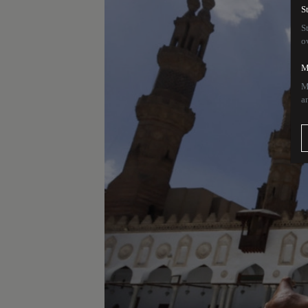
S
S
o
M
M
a