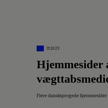
31.10.23
Hjemmesider an
vægttabsmedi
Flere dansksprogede hjemmesider er