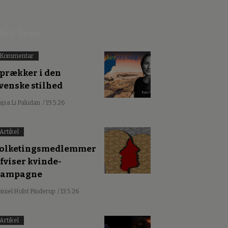
est læste
Kommentar
prækker i den
venske stilhed
ajsa Li Paludan
/ 19.5.26
Artikel
olketingsmedlemmer
fviser kvinde-
kampagne
aniel Holst Pinderup
/ 13.5.26
Artikel