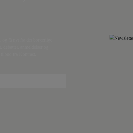
,
og få nyt fra det borgerlige
r, debatter, anmeldelser og
tilbud fra Kontrast.