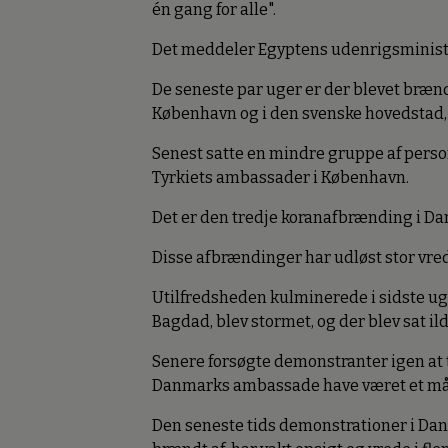
én gang for alle".
Det meddeler Egyptens udenrigsminist
De seneste par uger er der blevet bræn
København og i den svenske hovedstad,
Senest satte en mindre gruppe af person
Tyrkiets ambassader i København.
Det er den tredje koranafbrænding i D
Disse afbrændinger har udløst stor vre
Utilfredsheden kulminerede i sidste ug
Bagdad, blev stormet, og der blev sat ild
Senere forsøgte demonstranter igen at
Danmarks ambassade have været et må
Den seneste tids demonstrationer i Danm