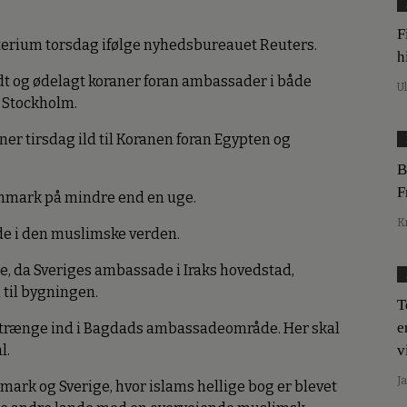
F
erium torsdag ifølge nyhedsbureauet Reuters.
h
dt og ødelagt koraner foran ambassader i både
U
 Stockholm.
er tirsdag ild til Koranen foran Egypten og
B
F
anmark på mindre end en uge.
K
de i den muslimske verden.
e, da Sveriges ambassade i Iraks hovedstad,
 til bygningen.
T
e
 trænge ind i Bagdads ambassadeområde. Her skal
l.
v
J
ark og Sverige, hvor islams hellige bog er blevet