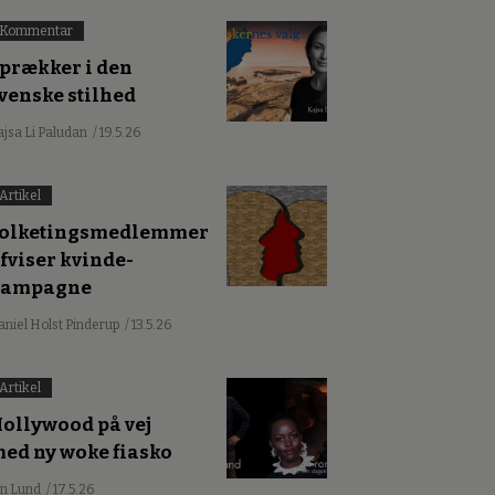
Kommentar
prækker i den
venske stilhed
ajsa Li Paludan
/ 19.5.26
Artikel
olketingsmedlemmer
fviser kvinde-
kampagne
aniel Holst Pinderup
/ 13.5.26
Artikel
ollywood på vej
ed ny woke fiasko
an Lund
/ 17.5.26