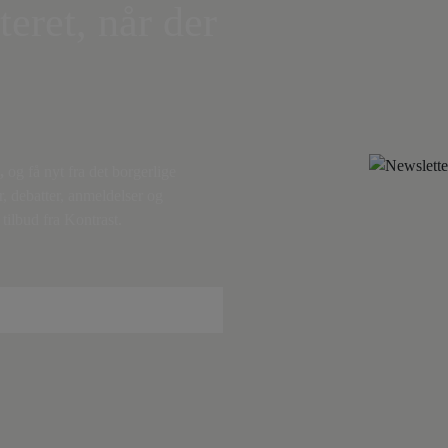
teret, når der
,
og få nyt fra det borgerlige
r, debatter, anmeldelser og
tilbud fra Kontrast.