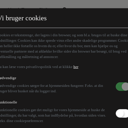
Aktuelt Tema
Skribenter
Vi bruger cookies
Den borgelige brille
Alle vores skribenter
Remigration
Modløberne
ookies er tekststrenge, der lagres i din browser, og som bl.a. bruges til at huske dine
Humaniora forfra
Z-aksen
ndstillinger. Cookies kan ikke sprede virus eller andre skadelige programmer. Cooki
an heller ikke fortælle os hvem du er, eller hvor du bor, men kan hjælpe os og
Store Danskere
ventuelle partnere med at afdække hvilke sider din browser har besøgt, til brug ved
rafikmåling og målretning af annoncer.
u kan læse vores privatlivspolitik ved at klikke
her
 nyt vigtigt skridt mod
ødvendige
ødvendige cookies sørger for at hjemmesiden fungerer. F.eks. at din
ruger bliver husket når du logger ind.
unktionelle
unktionelle cookies gør det muligt for vores hjemmeside at huske de
r udpeget som leder af Tigray-regionen. Dermed styrk
ndstillinger, du har valgt, som har indflydelse på, hvordan siden vises.
.eks. dine cookiepræferencer.