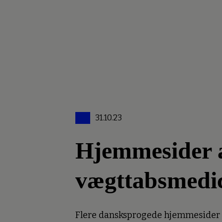
31.10.23
Hjemmesider an
vægttabsmedi
Flere dansksprogede hjemmesider er