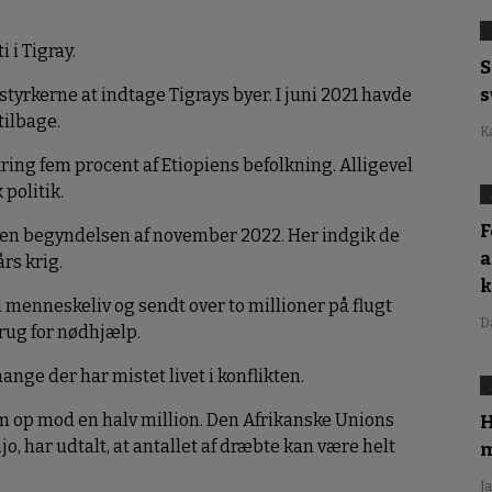
 i Tigray.
S
s
tyrkerne at indtage Tigrays byer. I juni 2021 havde
tilbage.
K
ing fem procent af Etiopiens befolkning. Alligevel
 politik.
F
siden begyndelsen af november 2022. Her indgik de
a
års krig.
l menneskeliv og sendt over to millioner på flugt
D
rug for nødhjælp.
ange der har mistet livet i konflikten.
om op mod en halv million. Den Afrikanske Unions
H
 har udtalt, at antallet af dræbte kan være helt
m
J