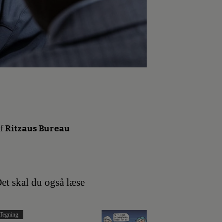
f
Ritzaus Bureau
et skal du også læse
Tegning