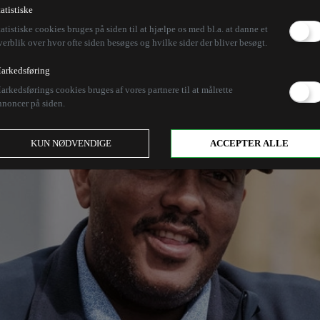
tatistiske
tatistiske cookies bruges på siden til at hjælpe os med bl.a. at danne et
verblik over hvor ofte siden besøges og hvilke sider der bliver besøgt.
arkedsføring
arkedsførings cookies bruges af vores partnere til at målrette
nnoncer på siden.
KUN NØDVENDIGE
ACCEPTER ALLE