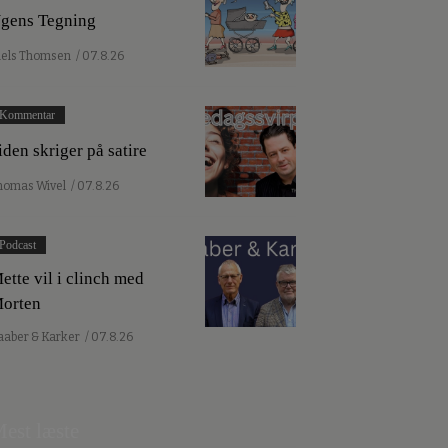
gens Tegning
iels Thomsen
/ 07.8.26
Kommentar
iden skriger på satire
homas Wivel
/ 07.8.26
Podcast
ette vil i clinch med
orten
aaber & Karker
/ 07.8.26
est læste