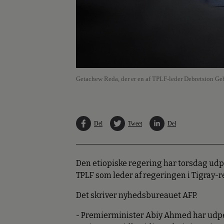
Getachew Reda, der er en af TPLF-leder Debretsion Geb
Del
Tweet
Del
Den etiopiske regering har torsdag ud
TPLF som leder af regeringen i Tigray-
Det skriver nyhedsbureauet AFP.
- Premierminister Abiy Ahmed har udp