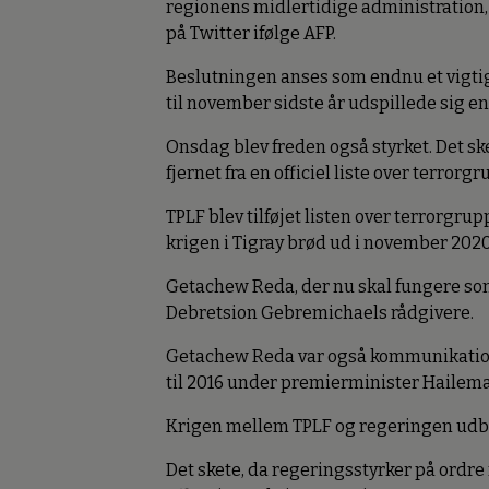
regionens midlertidige administration,
på Twitter ifølge AFP.
Beslutningen anses som endnu et vigtigt
til november sidste år udspillede sig en
Onsdag blev freden også styrket. Det sket
fjernet fra en officiel liste over terrorgr
TPLF blev tilføjet listen over terrorgrupp
krigen i Tigray brød ud i november 2020
Getachew Reda, der nu skal fungere som 
Debretsion Gebremichaels rådgivere.
Getachew Reda var også kommunikations
til 2016 under premierminister Hailem
Krigen mellem TPLF og regeringen udb
Det skete, da regeringsstyrker på ordr