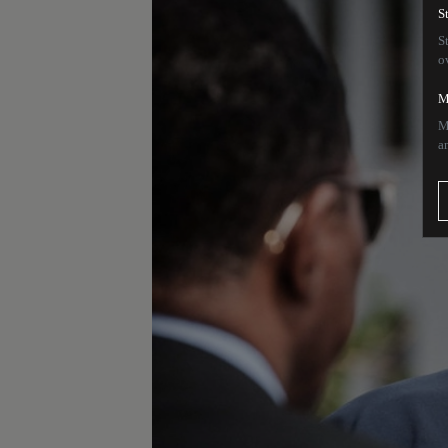
S
S
o
M
M
a