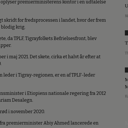
 oplyser premierministerens kontor i en udtalelse
U
N
 skridt for fredsprocessen i landet, hvor der frem
 blodig krig.
e, da TPLF, Tigrayfolkets Befrielsesfront, blev
T
upper.
T
er i maj 2021. Det skete, cirka et halvt år efter at
.
leder i Tigray-regionen, er en af TPLF-leder
M
M
minister i Etiopiens nationale regering fra 2012
K
ariam Desalegn.
rød i november 2020.
M
e fra premierminister Abiy Ahmed lancerede en