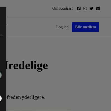
Om Kontrast
Log ind
Bliv medlem
es
 fredelige
es freden yderligere.