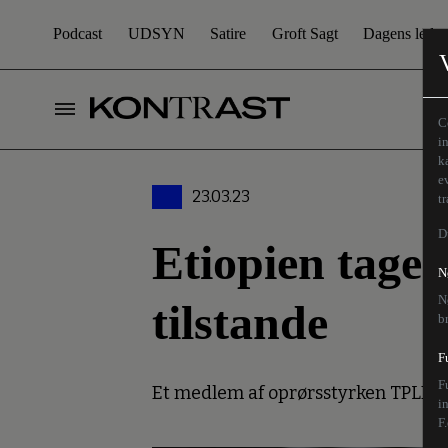
Podcast
UDSYN
Satire
Groft Sagt
Dagens leder
C
i
k
e
23.03.23
t
D
Etiopien tager
N
N
tilstande
b
F
F
Et medlem af oprørsstyrken TPLF e
i
F