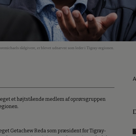
remichaels rådgivere, er blevet udnævnt som leder i Tigray-regionen.
A
peget et højtstående medlem af oprørsgruppen
regionen.
D
eget Getachew Reda som præsident for Tigray-