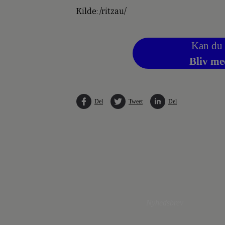
Kilde: /ritzau/
Kan du 
Bliv me
Del
Tweet
Del
Nyhedsbrev