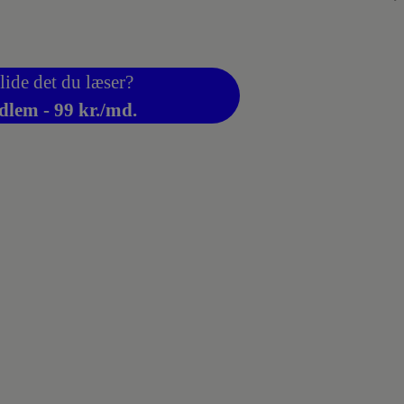
lide det du læser?
dlem - 99 kr./md.