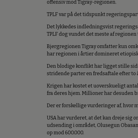
offensiv mod Tigray-regionen.
TPLF var på det tidspunkt regeringsparti
Det lykkedes indledningsvist regeringss
TPLF dog vundet det meste af regionen 
Bjergregionen Tigray omfatter kun omkr
har regionen i årtier domineret etiopisk
Den blodige konflikt har ligget stille 
stridende parter en fredsaftale efter to 
Krigen har kostet et uoverskueligt anta
fra deres hjem. Millioner har desuden b
Der er forskellige vurderinger af, hvor m
USA har vurderet, at det kan dreje sig 
udsending i området, Olusegun Obasanjo,
op mod 600.000.