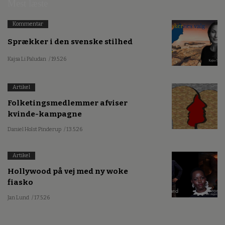
Mest læste
Kommentar
Sprækker i den svenske stilhed
Kajsa Li Paludan
/ 19.5.26
Artikel
Folketingsmedlemmer afviser
kvinde-kampagne
Daniel Holst Pinderup
/ 13.5.26
Artikel
Hollywood på vej med ny woke
fiasko
Jan Lund
/ 17.5.26