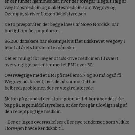
er der fundet hjemmesider, hvor der foregår illegalt salg af
vægttabsmedicin og diabetesmedicin som Wegovy og
Ozempic, skriver Lægemiddelstyrelsen.
De to præparater, der begge laves af Novo Nordisk, har
hurtigt opnået popularitet.
86.000 danskere har eksempelvis fået udskrevet Wegovy i
løbet af årets første otte måneder.
Det er muligt for læger at udskrive medicinen til svært
overvægtige patienter med et BMI over 30.
Overvægtige med et BMI på mellem 27 og 30 må også få
Wegovy udskrevet, hvis de på samme tid har
helbredsproblemer, der er vægtrelaterede.
Netop på grund af den store popularitet kommer det ikke
bag på Lægemiddelstyrelsen, at der foregår ulovligt salg af
den receptpligtige medicin.
- Der er ingen overraskelser eller nye tendenser, som vi ikke
i forvejen havde kendskab til.