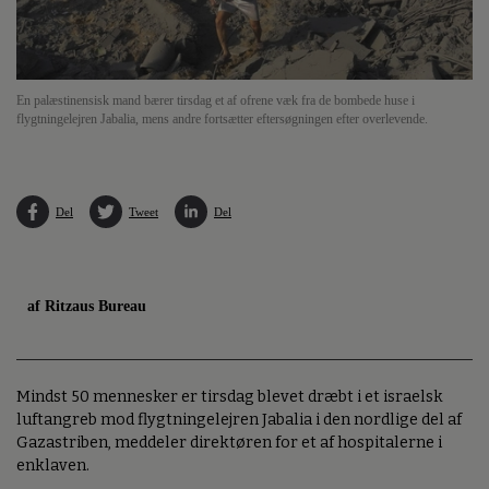
En palæstinensisk mand bærer tirsdag et af ofrene væk fra de bombede huse i
flygtningelejren Jabalia, mens andre fortsætter eftersøgningen efter overlevende.
Del
Tweet
Del
af Ritzaus Bureau
Mindst 50 mennesker er tirsdag blevet dræbt i et israelsk
luftangreb mod flygtningelejren Jabalia i den nordlige del af
Gazastriben, meddeler direktøren for et af hospitalerne i
enklaven.