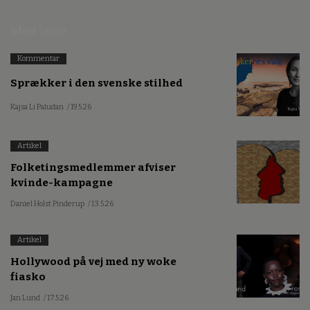
Mest læste
Kommentar
Sprækker i den svenske stilhed
Kajsa Li Paludan
/ 19.5.26
Artikel
Folketingsmedlemmer afviser
kvinde-kampagne
Daniel Holst Pinderup
/ 13.5.26
Artikel
Hollywood på vej med ny woke
fiasko
Jan Lund
/ 17.5.26