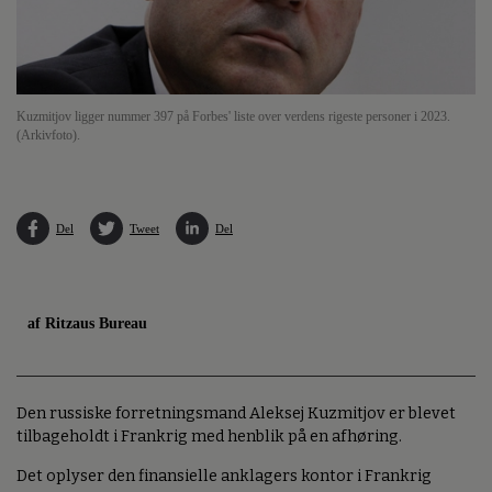
Kuzmitjov ligger nummer 397 på Forbes' liste over verdens rigeste personer i 2023.
(Arkivfoto).
Del
Tweet
Del
af Ritzaus Bureau
Den russiske forretningsmand Aleksej Kuzmitjov er blevet
tilbageholdt i Frankrig med henblik på en afhøring.
Det oplyser den finansielle anklagers kontor i Frankrig