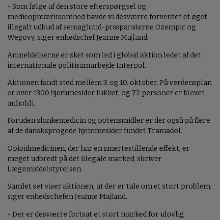
- Som følge af den store efterspørgsel og
medieopmærksomhed havde vi desværre forventet et øget
illegalt udbud af semaglutid-præparaterne Ozempic og
Wegovy, siger enhedschef Jeanne Majland.
Anmeldelserne er sket som led i global aktion ledet af det
internationale politisamarbejde Interpol.
Aktionen fandt sted mellem 3. og 10. oktober. På verdensplan
er over 1300 hjemmesider lukket, og 72 personer er blevet
anholdt.
Foruden slankemedicin og potensmidler er der også på flere
af de dansksprogede hjemmesider fundet Tramadol.
Opioidmedicinen, der har en smertestillende effekt, er
meget udbredt på det illegale marked, skriver
Lægemiddelstyrelsen.
Samlet set viser aktionen, at der er tale om et stort problem,
siger enhedschefen Jeanne Majland.
- Der er desværre fortsat et stort marked for ulovlig