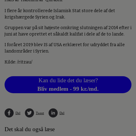
I flere år kontrollerede Islamisk Stat store dele af det
krigshærgede Syrien og Irak.
Gruppen var på sit højeste omkring slutningen af 2014 efter i
juni at have oprettet et såkaldt kalifat i dele af de to lande.
I foråret 2019 blev IS af USA erklæret for udryddet fra alle
landområder i Syrien.
Kilde: /ritzau/
Kan du lide det du læser?
Bliv medlem - 99 kr./md.
Del
Tweet
Del
Det skal du også læse