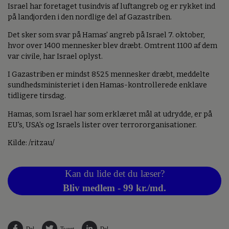
Israel har foretaget tusindvis af luftangreb og er rykket ind
på landjorden i den nordlige del af Gazastriben.
Det sker som svar på Hamas' angreb på Israel 7. oktober,
hvor over 1400 mennesker blev dræbt. Omtrent 1100 af dem
var civile, har Israel oplyst.
I Gazastriben er mindst 8525 mennesker dræbt, meddelte
sundhedsministeriet i den Hamas-kontrollerede enklave
tidligere tirsdag.
Hamas, som Israel har som erklæret mål at udrydde, er på
EU's, USA's og Israels lister over terrororganisationer.
Kilde: /ritzau/
Kan du lide det du læser?
Bliv medlem - 99 kr./md.
Del
Tweet
Del