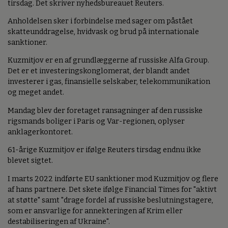
tirsdag. Det skriver nyhedsbureauet Reuters.
Anholdelsen sker i forbindelse med sager om påstået
skatteunddragelse, hvidvask og brud på internationale
sanktioner.
Kuzmitjov er en af grundlæggerne af russiske Alfa Group.
Det er et investeringskonglomerat, der blandt andet
investerer i gas, finansielle selskaber, telekommunikation
og meget andet.
Mandag blev der foretaget ransagninger af den russiske
rigsmands boliger i Paris og Var-regionen, oplyser
anklagerkontoret.
61-årige Kuzmitjov er ifølge Reuters tirsdag endnu ikke
blevet sigtet.
I marts 2022 indførte EU sanktioner mod Kuzmitjov og flere
af hans partnere. Det skete ifølge Financial Times for "aktivt
at støtte" samt "drage fordel af russiske beslutningstagere,
som er ansvarlige for annekteringen af Krim eller
destabiliseringen af Ukraine".