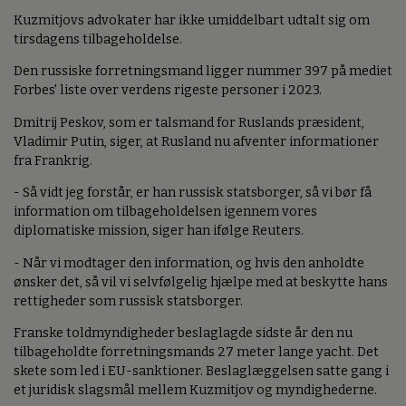
Kuzmitjovs advokater har ikke umiddelbart udtalt sig om
tirsdagens tilbageholdelse.
Den russiske forretningsmand ligger nummer 397 på mediet
Forbes' liste over verdens rigeste personer i 2023.
Dmitrij Peskov, som er talsmand for Ruslands præsident,
Vladimir Putin, siger, at Rusland nu afventer informationer
fra Frankrig.
- Så vidt jeg forstår, er han russisk statsborger, så vi bør få
information om tilbageholdelsen igennem vores
diplomatiske mission, siger han ifølge Reuters.
- Når vi modtager den information, og hvis den anholdte
ønsker det, så vil vi selvfølgelig hjælpe med at beskytte hans
rettigheder som russisk statsborger.
Franske toldmyndigheder beslaglagde sidste år den nu
tilbageholdte forretningsmands 27 meter lange yacht. Det
skete som led i EU-sanktioner. Beslaglæggelsen satte gang i
et juridisk slagsmål mellem Kuzmitjov og myndighederne.