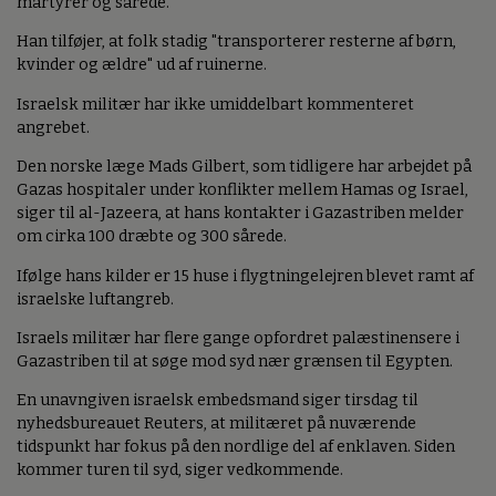
martyrer og sårede.
Han tilføjer, at folk stadig "transporterer resterne af børn,
kvinder og ældre" ud af ruinerne.
Israelsk militær har ikke umiddelbart kommenteret
angrebet.
Den norske læge Mads Gilbert, som tidligere har arbejdet på
Gazas hospitaler under konflikter mellem Hamas og Israel,
siger til al-Jazeera, at hans kontakter i Gazastriben melder
om cirka 100 dræbte og 300 sårede.
Ifølge hans kilder er 15 huse i flygtningelejren blevet ramt af
israelske luftangreb.
Israels militær har flere gange opfordret palæstinensere i
Gazastriben til at søge mod syd nær grænsen til Egypten.
En unavngiven israelsk embedsmand siger tirsdag til
nyhedsbureauet Reuters, at militæret på nuværende
tidspunkt har fokus på den nordlige del af enklaven. Siden
kommer turen til syd, siger vedkommende.