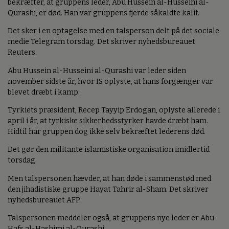
bekræfter, at gruppens leder, Abu Hussein al-Husseini al-
Qurashi, er død. Han var gruppens fjerde såkaldte kalif.
Det sker i en optagelse med en talsperson delt på det sociale
medie Telegram torsdag. Det skriver nyhedsbureauet
Reuters.
Abu Hussein al-Husseini al-Qurashi var leder siden
november sidste år, hvor IS oplyste, at hans forgænger var
blevet dræbt i kamp.
Tyrkiets præsident, Recep Tayyip Erdogan, oplyste allerede i
april i år, at tyrkiske sikkerhedsstyrker havde dræbt ham.
Hidtil har gruppen dog ikke selv bekræftet lederens død.
Det gør den militante islamistiske organisation imidlertid
torsdag.
Men talspersonen hævder, at han døde i sammenstød med
den jihadistiske gruppe Hayat Tahrir al-Sham. Det skriver
nyhedsbureauet AFP.
Talspersonen meddeler også, at gruppens nye leder er Abu
Hafs al-Hashimi al-Qurashi.