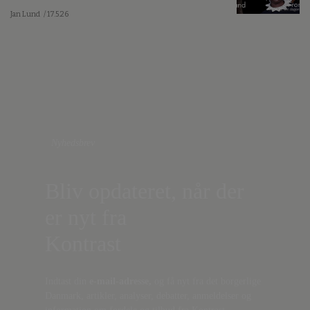
Jan Lund
/ 17.5.26
Nyhedsbrev
Bliv opdateret, når der
er nyt fra
Kontrast
Indtast din
e-mail-adresse,
og få nyt fra det borgerlige
Danmark, artikler, analyser, debatter, anmeldelser og
information om fordele og tilbud fra Kontrast.