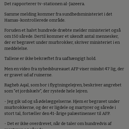
Det rapporterer tv-stationen al-Jazeera.
Samme melding kommer fra sundhedsministeriet i det
Hamas-kontrollerede område.
Foruden et halvt hundrede dræbte melder ministeriet også
om 150 sårede. Dertil kommer et ukendt antal mennesker,
der er begravet under murbrokker, skriver ministeriet i en
meddelelse.
Tallene er ikke bekræftet fra uafhængigt hold.
Men en video fra nyhedsbureauet AFP viser mindst 47 lig, der
er gravet ud af ruinerne.
Ragheb Aqal, som bor i flygtningelejren, beskriver angrebet
som "et jordskælv", der rystede hele lejren.
- Jeg gik ud og så ødelæggelserne. Hjem er begravet under
murbrokkerne, og der er ligdele og martyrer og sårede i
stort tal, fortæller den 41-årige palæstinenser til AFP.
- Det er ikke overdrevet, når de taler om hundredvis af