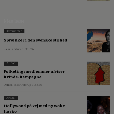
Mest læste
Kommentar
Sprækker i den svenske stilhed
Kajsa Li Paludan
/ 19.5.26
Artikel
Folketingsmedlemmer afviser
kvinde-kampagne
Daniel Holst Pinderup
/ 13.5.26
Artikel
Hollywood på vej med ny woke
fiasko