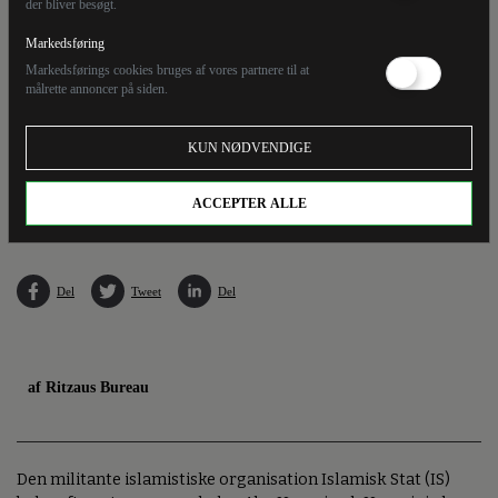
der bliver besøgt.
Markedsføring
Markedsførings cookies bruges af vores partnere til at
målrette annoncer på siden.
KUN NØDVENDIGE
I flere år kontrollerede Islamisk Stat store dele af det krigshærgede Syrien og Irak. Her
ses en bil køre forbi et IS-flag i Irak. (Arkivfoto).
ACCEPTER ALLE
Del
Tweet
Del
af Ritzaus Bureau
Den militante islamistiske organisation Islamisk Stat (IS)