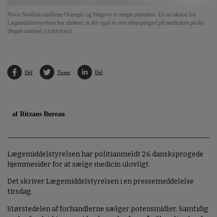
Novo Nordisk-midlerne Ozempic og Wegovy er meget populære. En ny aktion fra
Lægemiddelstyrelsen har afsløret, at der også er stor efterspørgsel på medicinen på det
illegale marked. (Arkivfoto).
Del
Tweet
Del
af Ritzaus Bureau
Lægemiddelstyrelsen har politianmeldt 26 dansksprogede
hjemmesider for at sælge medicin ulovligt.
Det skriver Lægemiddelstyrelsen i en pressemeddelelse
tirsdag.
Størstedelen af forhandlerne sælger potensmidler. Samtidig