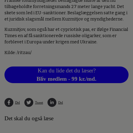
Franske toldmyndigheder beslaglagde sidste år den nu
tilbageholdte forretningsmands 27 meter lange yacht. Det
skete som led i EU-sanktioner. Beslaglæggelsen satte gang i
et juridisk slagsmål mellem Kuzmitjov og myndighederne.
Kuzmitjov, som også har et cypriotisk pas, er ifølge Financial
Times en af få sanktionerede russiske oligarker, som er
forblevet i Europa under krigen med Ukraine.
Kilde: /ritzau/
Kan du lide det du læser?
Bliv medlem - 99 kr./md.
Del
Tweet
Del
Det skal du også læse