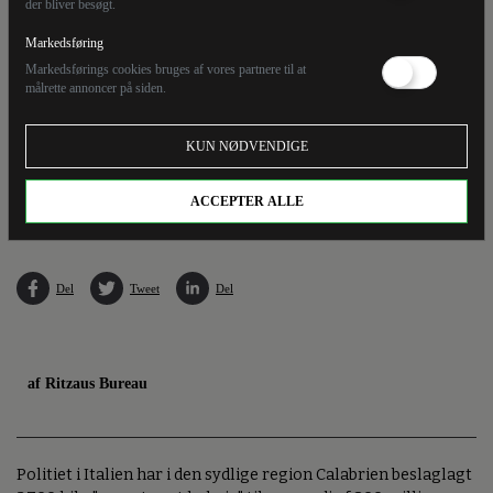
der bliver besøgt.
Markedsføring
Markedsførings cookies bruges af vores partnere til at
målrette annoncer på siden.
KUN NØDVENDIGE
De 2700 kilo kokain, som tirsdag er beslaglagt i Italien, lå gemt blandt bananer, der var
blevet afsendt fra byen Guayaquil i Ecuador. (Arkivfoto).
ACCEPTER ALLE
Del
Tweet
Del
af Ritzaus Bureau
Politiet i Italien har i den sydlige region Calabrien beslaglagt