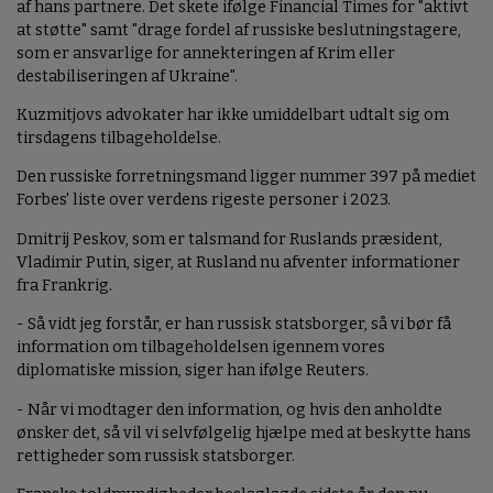
af hans partnere. Det skete ifølge Financial Times for "aktivt
at støtte" samt "drage fordel af russiske beslutningstagere,
som er ansvarlige for annekteringen af Krim eller
destabiliseringen af Ukraine".
Kuzmitjovs advokater har ikke umiddelbart udtalt sig om
tirsdagens tilbageholdelse.
Den russiske forretningsmand ligger nummer 397 på mediet
Forbes' liste over verdens rigeste personer i 2023.
Dmitrij Peskov, som er talsmand for Ruslands præsident,
Vladimir Putin, siger, at Rusland nu afventer informationer
fra Frankrig.
- Så vidt jeg forstår, er han russisk statsborger, så vi bør få
information om tilbageholdelsen igennem vores
diplomatiske mission, siger han ifølge Reuters.
- Når vi modtager den information, og hvis den anholdte
ønsker det, så vil vi selvfølgelig hjælpe med at beskytte hans
rettigheder som russisk statsborger.