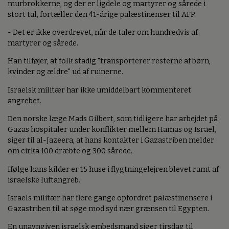
murbrokkerne, og der er ligdele og martyrer og sårede i
stort tal, fortæller den 41-årige palæstinenser til AFP.
- Det er ikke overdrevet, når de taler om hundredvis af
martyrer og sårede.
Han tilføjer, at folk stadig "transporterer resterne af børn,
kvinder og ældre" ud af ruinerne.
Israelsk militær har ikke umiddelbart kommenteret
angrebet.
Den norske læge Mads Gilbert, som tidligere har arbejdet på
Gazas hospitaler under konflikter mellem Hamas og Israel,
siger til al-Jazeera, at hans kontakter i Gazastriben melder
om cirka 100 dræbte og 300 sårede.
Ifølge hans kilder er 15 huse i flygtningelejren blevet ramt af
israelske luftangreb.
Israels militær har flere gange opfordret palæstinensere i
Gazastriben til at søge mod syd nær grænsen til Egypten.
En unavngiven israelsk embedsmand siger tirsdag til