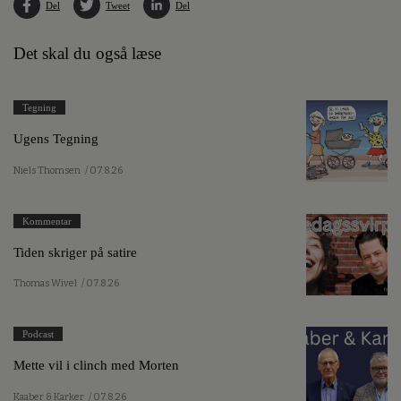
Del
Tweet
Del
Det skal du også læse
Tegning
Ugens Tegning
Niels Thomsen
/ 07.8.26
Kommentar
Tiden skriger på satire
Thomas Wivel
/ 07.8.26
Podcast
Mette vil i clinch med Morten
Kaaber & Karker
/ 07.8.26