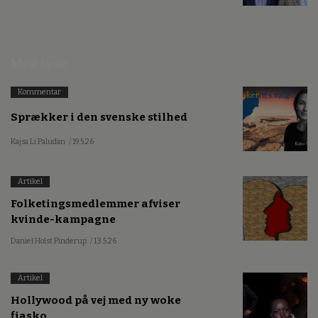
Mest læste
Kommentar
Sprækker i den svenske stilhed
Kajsa Li Paludan
/ 19.5.26
Artikel
Folketingsmedlemmer afviser
kvinde-kampagne
Daniel Holst Pinderup
/ 13.5.26
Artikel
Hollywood på vej med ny woke
fiasko