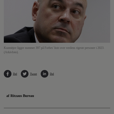
Kuzmitjov ligger nummer 397 på Forbes' liste over verdens rigeste personer i 2023.
(Arkivfoto).
Del
Tweet
Del
af Ritzaus Bureau