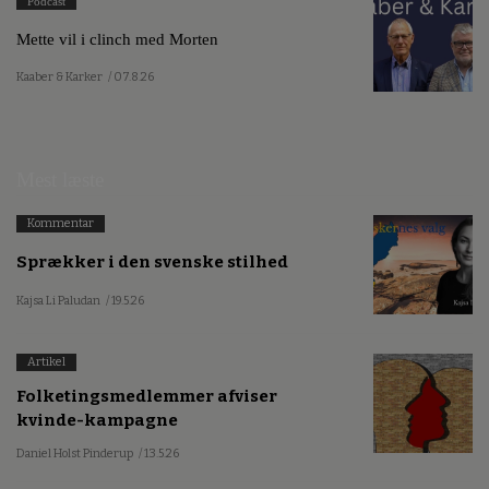
Podcast
Mette vil i clinch med Morten
Kaaber & Karker
/ 07.8.26
Mest læste
Kommentar
Sprækker i den svenske stilhed
Kajsa Li Paludan
/ 19.5.26
Artikel
Folketingsmedlemmer afviser
kvinde-kampagne
Daniel Holst Pinderup
/ 13.5.26