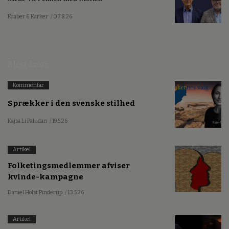
Kaaber & Karker
/ 07.8.26
Mest læste
Kommentar
Sprækker i den svenske stilhed
Kajsa Li Paludan
/ 19.5.26
Artikel
Folketingsmedlemmer afviser
kvinde-kampagne
Daniel Holst Pinderup
/ 13.5.26
Artikel