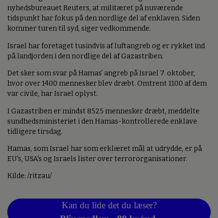
nyhedsbureauet Reuters, at militæret på nuværende
tidspunkt har fokus på den nordlige del af enklaven. Siden
kommer turen til syd, siger vedkommende.
Israel har foretaget tusindvis af luftangreb og er rykket ind
på landjorden i den nordlige del af Gazastriben.
Det sker som svar på Hamas' angreb på Israel 7. oktober,
hvor over 1400 mennesker blev dræbt. Omtrent 1100 af dem
var civile, har Israel oplyst.
I Gazastriben er mindst 8525 mennesker dræbt, meddelte
sundhedsministeriet i den Hamas-kontrollerede enklave
tidligere tirsdag.
Hamas, som Israel har som erklæret mål at udrydde, er på
EU's, USA's og Israels lister over terrororganisationer.
Kilde: /ritzau/
Kan du lide det du læser?