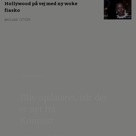
Hollywood på vej med ny woke
fiasko
Jan Lund
/ 17.5.26
Nyhedsbrev
Bliv opdateret, når der
er nyt fra
Kontrast