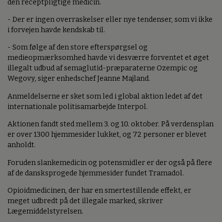
den receptpligtige medicin.
- Der er ingen overraskelser eller nye tendenser, som vi ikke
i forvejen havde kendskab til.
- Som følge af den store efterspørgsel og
medieopmærksomhed havde vi desværre forventet et øget
illegalt udbud af semaglutid-præparaterne Ozempic og
Wegovy, siger enhedschef Jeanne Majland.
Anmeldelserne er sket som led i global aktion ledet af det
internationale politisamarbejde Interpol.
Aktionen fandt sted mellem 3. og 10. oktober. På verdensplan
er over 1300 hjemmesider lukket, og 72 personer er blevet
anholdt.
Foruden slankemedicin og potensmidler er der også på flere
af de dansksprogede hjemmesider fundet Tramadol.
Opioidmedicinen, der har en smertestillende effekt, er
meget udbredt på det illegale marked, skriver
Lægemiddelstyrelsen.