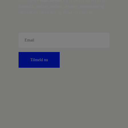
Indtast din
e-mail-adresse,
og få nyt fra det borgerlige
Danmark, artikler, analyser, debatter, anmeldelser og
information om fordele og tilbud fra Kontrast.
Tilmeld nu