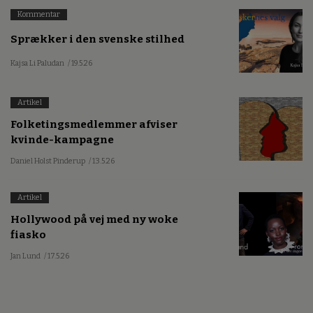
Kommentar
Sprækker i den svenske stilhed
Kajsa Li Paludan
/ 19.5.26
Artikel
Folketingsmedlemmer afviser
kvinde-kampagne
Daniel Holst Pinderup
/ 13.5.26
Artikel
Hollywood på vej med ny woke
fiasko
Jan Lund
/ 17.5.26