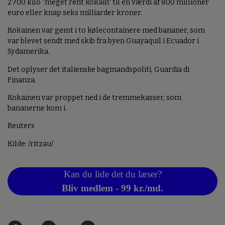
2700 kilo "meget rent kokain" til en værdi af 800 millioner
euro eller knap seks milliarder kroner.
Kokainen var gemt i to kølecontainere med bananer, som
var blevet sendt med skib fra byen Guayaquil i Ecuador i
Sydamerika.
Det oplyser det italienske bagmandspoliti, Guardia di
Finanza.
Kokainen var proppet ned i de tremmekasser, som
bananerne kom i.
Reuters
Kilde: /ritzau/
Kan du lide det du læser?
Bliv medlem - 99 kr./md.