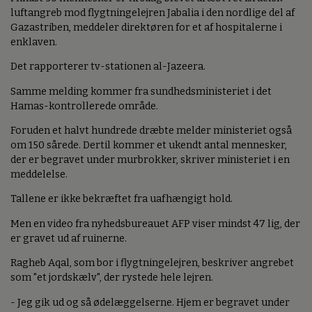
luftangreb mod flygtningelejren Jabalia i den nordlige del af
Gazastriben, meddeler direktøren for et af hospitalerne i
enklaven.
Det rapporterer tv-stationen al-Jazeera.
Samme melding kommer fra sundhedsministeriet i det
Hamas-kontrollerede område.
Foruden et halvt hundrede dræbte melder ministeriet også
om 150 sårede. Dertil kommer et ukendt antal mennesker,
der er begravet under murbrokker, skriver ministeriet i en
meddelelse.
Tallene er ikke bekræftet fra uafhængigt hold.
Men en video fra nyhedsbureauet AFP viser mindst 47 lig, der
er gravet ud af ruinerne.
Ragheb Aqal, som bor i flygtningelejren, beskriver angrebet
som "et jordskælv", der rystede hele lejren.
- Jeg gik ud og så ødelæggelserne. Hjem er begravet under