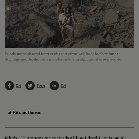
En palæstinensisk mand bærer tirsdag et af ofrene væk fra de bombede huse i
flygtningelejren Jabalia, mens andre fortsætter eftersøgningen efter overlevende.
Del
Tweet
Del
af Ritzaus Bureau
Mindst 50 mennesker er tirsdag blevet dræbt i et israelsk