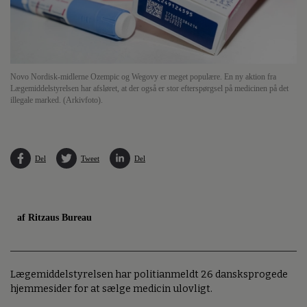
Novo Nordisk-midlerne Ozempic og Wegovy er meget populære. En ny aktion fra
Lægemiddelstyrelsen har afsløret, at der også er stor efterspørgsel på medicinen på det
illegale marked. (Arkivfoto).
Del
Tweet
Del
af Ritzaus Bureau
Lægemiddelstyrelsen har politianmeldt 26 dansksprogede
hjemmesider for at sælge medicin ulovligt.