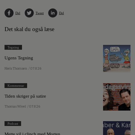
Del
Tweet
Del
Det skal du også læse
Tegning
Ugens Tegning
Niels Thomsen
/ 07.8.26
Kommentar
Tiden skriger på satire
Thomas Wivel
/ 07.8.26
Podcast
Mette vil i clinch med Morten