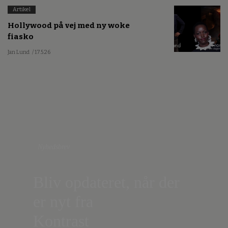
Artikel
Hollywood på vej med ny woke
fiasko
Jan Lund
/ 17.5.26
Nyhedsbrev
Bliv opdateret, når der
er nyt fra
Kontrast