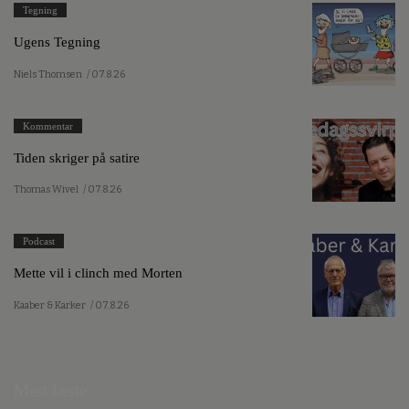
Tegning
Ugens Tegning
Niels Thomsen
/ 07.8.26
Kommentar
Tiden skriger på satire
Thomas Wivel
/ 07.8.26
Podcast
Mette vil i clinch med Morten
Kaaber & Karker
/ 07.8.26
Mest læste