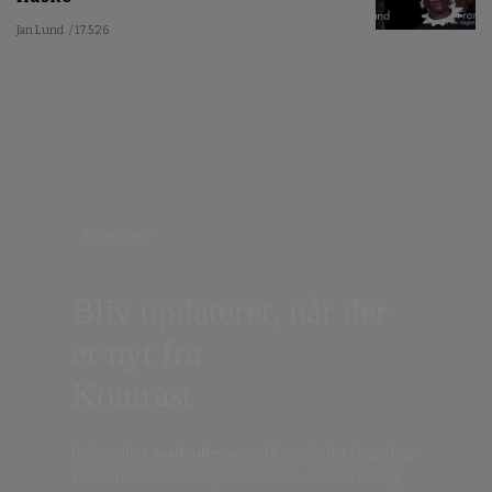
Jan Lund
/ 17.5.26
Nyhedsbrev
Bliv opdateret, når der
er nyt fra
Kontrast
Indtast din
e-mail-adresse,
og få nyt fra det borgerlige
Danmark, artikler, analyser, debatter, anmeldelser og