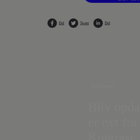
Del
Tweet
Del
Nyhedsbrev
Bliv opda
er nyt fra
Kontrast