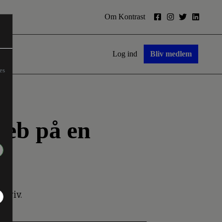
Om Kontrast
Log ind
Bliv medlem
es
reb på en
 Kyiv.