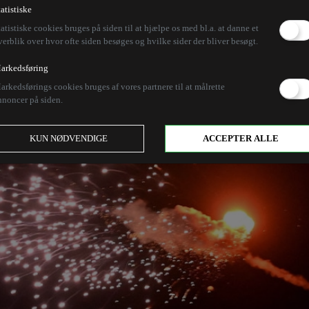
tatistiske
tatistiske cookies bruges på siden til at hjælpe os med bl.a. at danne et
verblik over hvor ofte siden besøges og hvilke sider der bliver besøgt.
arkedsføring
arkedsførings cookies bruges af vores partnere til at målrette
nnoncer på siden.
KUN NØDVENDIGE
ACCEPTER ALLE