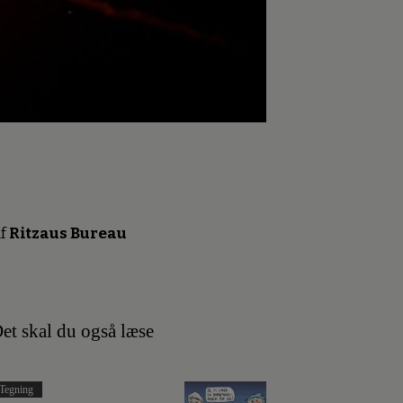
f
Ritzaus Bureau
et skal du også læse
Tegning