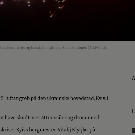
ydsermissiler og iransk-fremstillede Shahed-droner. (Arkivfoto).
A
5. luftangreb på den ukrainske hovedstad, Kyiv, i
D
t have skudt over 40 missiler og droner ned.
kriver Kyivs borgmester, Vitalij Klytjko, på