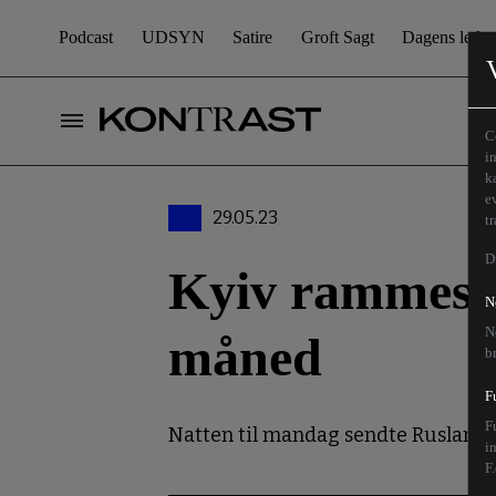
Podcast
UDSYN
Satire
Groft Sagt
Dagens leder
C
i
k
e
29.05.23
t
D
Kyiv rammes af
N
N
måned
b
F
F
Natten til mandag sendte Rusland 
i
F