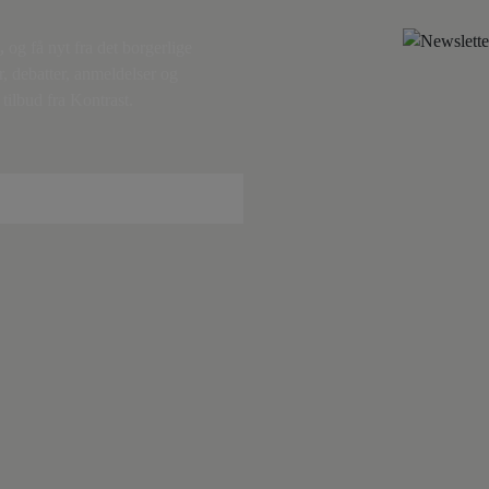
,
og få nyt fra det borgerlige
r, debatter, anmeldelser og
tilbud fra Kontrast.