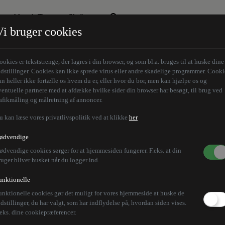
Aktuelt Tema
Skribenter
Vi bruger cookies
Den borgelige brille
Alle vores skribenter
Remigration
Modløberne
ookies er tekststrenge, der lagres i din browser, og som bl.a. bruges til at huske dine
Humaniora forfra
Z-aksen
ndstillinger. Cookies kan ikke sprede virus eller andre skadelige programmer. Cooki
an heller ikke fortælle os hvem du er, eller hvor du bor, men kan hjælpe os og
Store Danskere
ventuelle partnere med at afdække hvilke sider din browser har besøgt, til brug ved
rafikmåling og målretning af annoncer.
u kan læse vores privatlivspolitik ved at klikke
her
 15. russiske luftang
ødvendige
ødvendige cookies sørger for at hjemmesiden fungerer. F.eks. at din
ruger bliver husket når du logger ind.
unktionelle
unktionelle cookies gør det muligt for vores hjemmeside at huske de
forgæves droner og missiler mod Ukraines hovedstad,
ndstillinger, du har valgt, som har indflydelse på, hvordan siden vises.
.eks. dine cookiepræferencer.