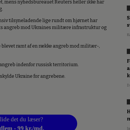
, mens nyhedsbureauet Reuters heller ikke har
g.
S
siv tilsyneladende lige rundt om hjørnet har
s
ts angreb mod Ukraines militære infrastruktur og
K
 blevet ramt af en række angreb mod militær-,
F
angreb indenfor russisk territorium.
a
eskylde Ukraine for angrebene.
D
H
lide det du læser?
m
dlem - 99 kr./md.
J