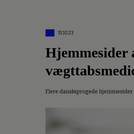
31.10.23
Hjemmesider an
vægttabsmedi
Flere dansksprogede hjemmesider er