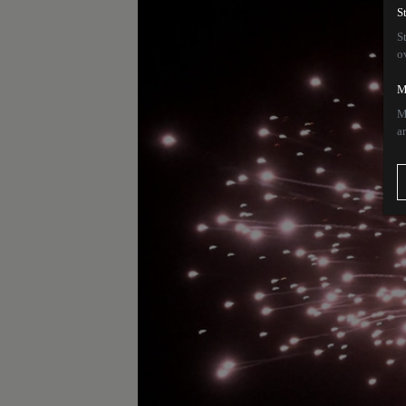
S
S
o
M
M
a