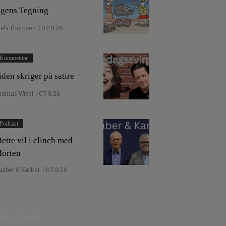
gens Tegning
iels Thomsen
/ 07.8.26
Kommentar
iden skriger på satire
homas Wivel
/ 07.8.26
Podcast
ette vil i clinch med
orten
aaber & Karker
/ 07.8.26
est læste