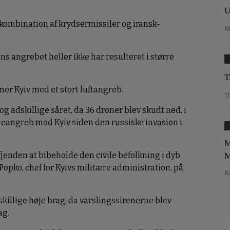
U
ombination af krydsermissiler og iransk-
N
s angrebet heller ikke har resulteret i større
T
mer Kyiv med et stort luftangreb.
T
g adskillige såret, da 36 droner blev skudt ned, i
eangreb mod Kyiv siden den russiske invasion i
M
jenden at bibeholde den civile befolkning i dyb
M
opko, chef for Kyivs militære administration, på
K
skillige høje brag, da varslingssirenerne blev
ag.
M