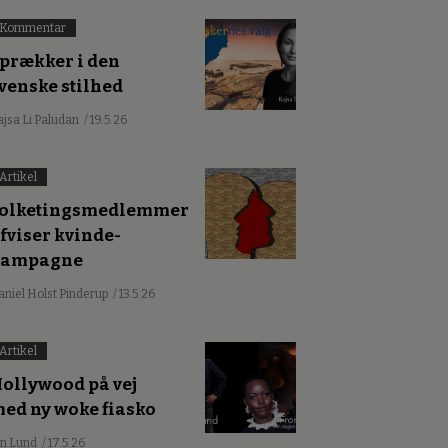
Kommentar
prækker i den
venske stilhed
ajsa Li Paludan
/ 19.5.26
Artikel
olketingsmedlemmer
fviser kvinde-
kampagne
aniel Holst Pinderup
/ 13.5.26
Artikel
ollywood på vej
ed ny woke fiasko
an Lund
/ 17.5.26