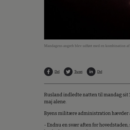
Mandagens angreb blev udført med en kombination af kr
Del
Tweet
Del
Rusland indledte natten til mandag sit 1
maj alene.
Byens militære administration hævder a
- Endnu en svær aften for hovedstaden, s