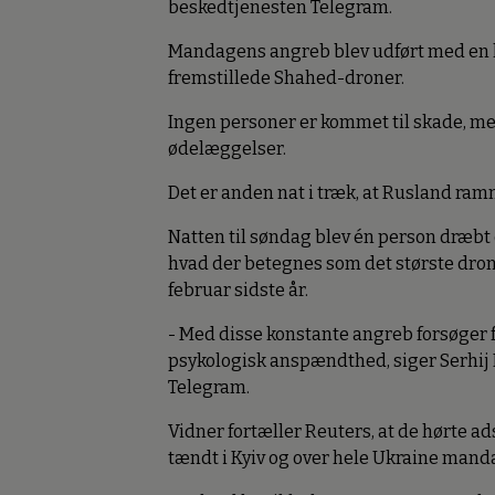
beskedtjenesten Telegram.
Mandagens angreb blev udført med en k
fremstillede Shahed-droner.
Ingen personer er kommet til skade, men
ødelæggelser.
Det er anden nat i træk, at Rusland ram
Natten til søndag blev én person dræbt o
hvad der betegnes som det største dron
februar sidste år.
- Med disse konstante angreb forsøger f
psykologisk anspændthed, siger Serhij P
Telegram.
Vidner fortæller Reuters, at de hørte ad
tændt i Kyiv og over hele Ukraine mand