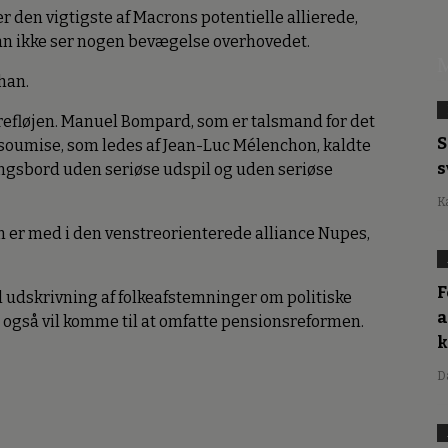
er den vigtigste af Macrons potentielle allierede,
han ikke ser nogen bevægelse overhovedet.
M
 han.
refløjen. Manuel Bompard, som er talsmand for det
S
soumise, som ledes af Jean-Luc Mélenchon, kaldte
s
ingsbord uden seriøse udspil og uden seriøse
K
m er med i den venstreorienterede alliance Nupes,
F
til udskrivning af folkeafstemninger om politiske
a
te også vil komme til at omfatte pensionsreformen.
D