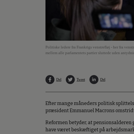
Politiske ledere fra Frankrigs venstrefløj - her fra ve
mellem alle parlamentets partier sluttede uden antydnin
Del
Tweet
Del
Efter mange måneders politisk splittels
præsident Emmanuel Macrons omstridte 
Reformen betyder, at pensionsalderen gr
have været beskæftiget på arbejdsmarkede