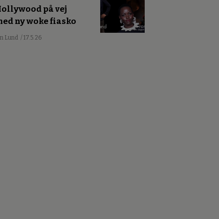
ollywood på vej
ed ny woke fiasko
an Lund
/ 17.5.26