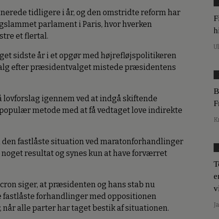
rede tidligere i år, og den omstridte reform har
F
ngslammet parlament i Paris, hvor hverken
h
re et flertal.
U
t sidste år i et opgør med højrefløjspolitikeren
alg efter præsidentvalget mistede præsidentens
B
 lovforslag igennem ved at indgå skiftende
F
n upopulær metode med at få vedtaget love indirekte
K
i den fastlåste situation ved maratonforhandlinger
 noget resultat og synes kun at have forværret
T
e
ron siger, at præsidenten og hans stab nu
v
de fastlåste forhandlinger med oppositionen
J
, når alle parter har taget bestik af situationen.