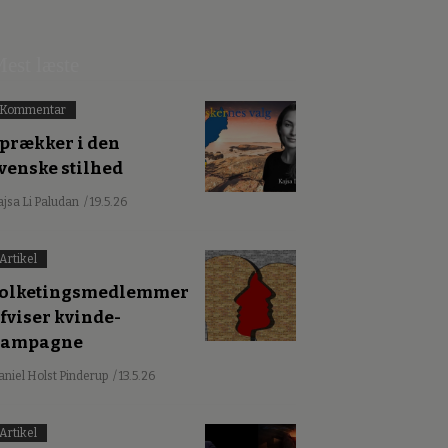
est læste
Kommentar
prækker i den
venske stilhed
ajsa Li Paludan
/ 19.5.26
Artikel
olketingsmedlemmer
fviser kvinde-
kampagne
aniel Holst Pinderup
/ 13.5.26
Artikel