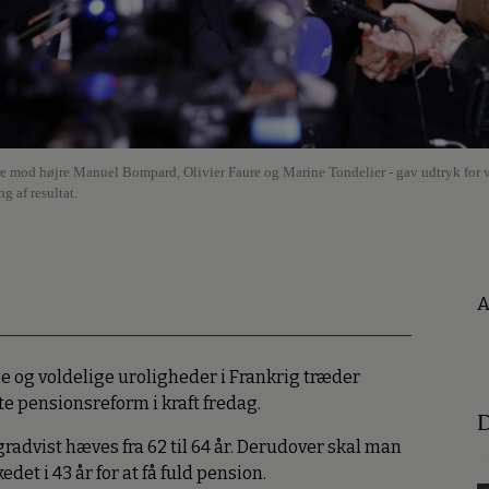
nstre mod højre Manuel Bompard, Olivier Faure og Marine Tondelier - gav udtryk for v
g af resultat.
A
e og voldelige uroligheder i Frankrig træder
pensionsreform i kraft fredag.
D
advist hæves fra 62 til 64 år. Derudover skal man
t i 43 år for at få fuld pension.