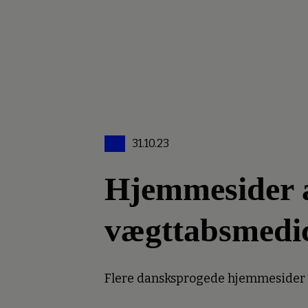
31.10.23
Hjemmesider an
vægttabsmedi
Flere dansksprogede hjemmesider er