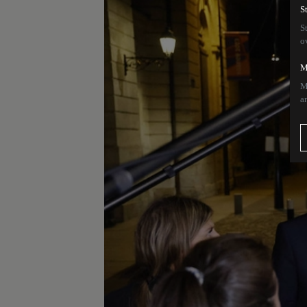
S
S
o
M
M
a