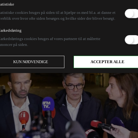
tatistiske
tatistiske cookies bruges på siden til at hjælpe os med bl.a. at danne et
verblik over hvor ofte siden besøges og hvilke sider der bliver besøgt.
arkedsføring
arkedsførings cookies bruges af vores partnere til at målrette
nnoncer på siden.
KUN NØDVENDIGE
ACCEPTER ALLE