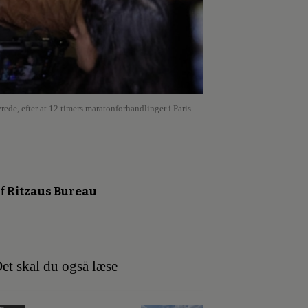
rede, efter at 12 timers maratonforhandlinger i Paris
f
Ritzaus Bureau
et skal du også læse