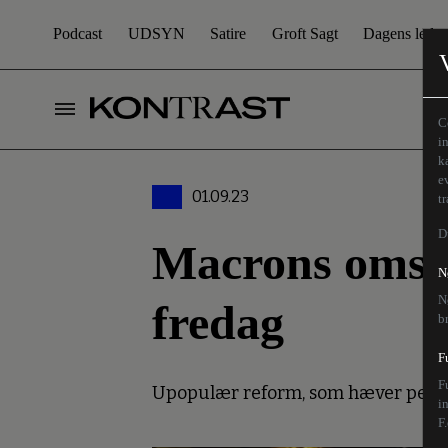
Podcast
UDSYN
Satire
Groft Sagt
Dagens leder
C
i
k
e
01.09.23
t
D
Macrons omstr
N
N
fredag
b
F
F
Upopulær reform, som hæver pensionsa
i
F