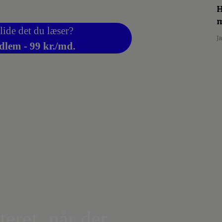
H
m
lide det du læser?
J
dlem - 99 kr./md.
teret, når der