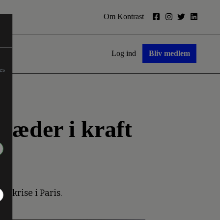
Om Kontrast
Log ind
Bliv medlem
es
ræder i kraft
k krise i Paris.