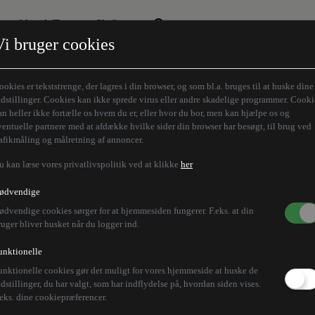
Aktuelt Tema
Skribenter
Vi bruger cookies
Den borgelige brille
Alle vores skribenter
Remigration
Modløberne
ookies er tekststrenge, der lagres i din browser, og som bl.a. bruges til at huske dine
Humaniora forfra
Z-aksen
ndstillinger. Cookies kan ikke sprede virus eller andre skadelige programmer. Cooki
an heller ikke fortælle os hvem du er, eller hvor du bor, men kan hjælpe os og
Store Danskere
ventuelle partnere med at afdække hvilke sider din browser har besøgt, til brug ved
rafikmåling og målretning af annoncer.
u kan læse vores privatlivspolitik ved at klikke
her
idte pensionsreform t
ødvendige
ødvendige cookies sørger for at hjemmesiden fungerer. F.eks. at din
ruger bliver husket når du logger ind.
unktionelle
unktionelle cookies gør det muligt for vores hjemmeside at huske de
lderen fra 62 til 64 år, har medvirket til dyb politis
ndstillinger, du har valgt, som har indflydelse på, hvordan siden vises.
.eks. dine cookiepræferencer.