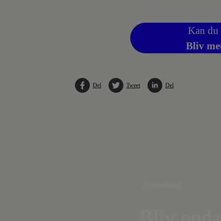
Kan du 
Bliv me
Del
Tweet
Del
Nyhedsbrev
Bliv opda