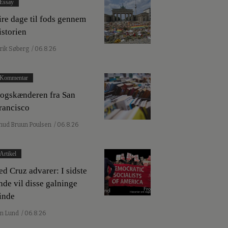
Essay
ire dage til fods gennem
istorien
lrik Søberg
/ 06.8.26
Kommentar
ogskænderen fra San
rancisco
nud Bruun Poulsen
/ 06.8.26
Artikel
ed Cruz advarer: I sidste
nde vil disse galninge
inde
an Lund
/ 06.8.26