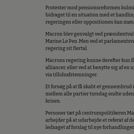
Protester mod pensionsreformen kulmine
bidraget til en situation med et handli
regeringen eller oppositionen kan mønst
Macron blev genvalgt ved præsidentvalge
Marine Le Pen. Men ved et parlamentsv
regering sit flertal.
Macrons regering kunne derefter kun få
alliancer, eller ved at benytte sig af e
via tillidsafstemninger.
Et forsøg på at få skabt et gennembrud 
mellem alle partier torsdag endte uden
krisen.
Personer tæt på centrumpolitikeren Mac
arbejder på at udarbejde et referat af 
ledsaget af forslag til nye forhandlinger