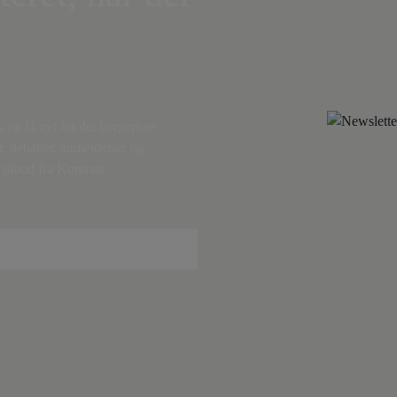
,
og få nyt fra det borgerlige
r, debatter, anmeldelser og
tilbud fra Kontrast.