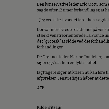
Den konservative leder, Eric Ciotti, som 
sagde efter 12 timer forhandlinger, at 
- Jeg ved ikke, hvor det fører hen, sagde
Der var mere vrede reaktioner på venst
stærkt venstreorienterede La France In
det "grotesk" at sidde ved det forhandl
forhandlinger.
De Grønnes leder, Marine Tondelier, so
siger også, at hun er dybt skuffet.
Iagttagere siger, at krisen nu kan føre 
afgørelser. Venstrefløjen håber, at det
AFP
Kilde: /ritzau/