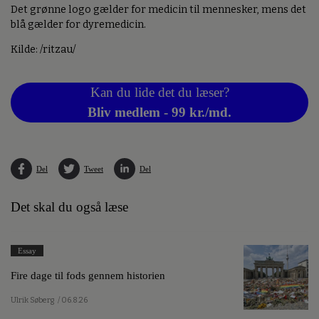
Det grønne logo gælder for medicin til mennesker, mens det
blå gælder for dyremedicin.
Kilde: /ritzau/
Kan du lide det du læser?
Bliv medlem - 99 kr./md.
Del
Tweet
Del
Det skal du også læse
Essay
Fire dage til fods gennem historien
Ulrik Søberg
/ 06.8.26