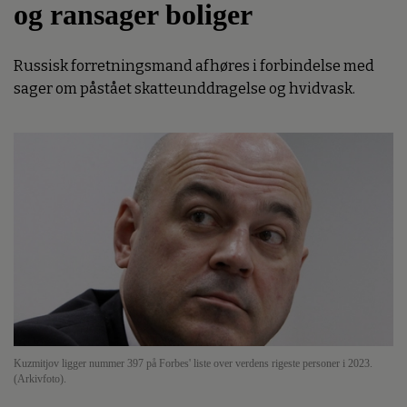
og ransager boliger
Russisk forretningsmand afhøres i forbindelse med
sager om påstået skatteunddragelse og hvidvask.
Kuzmitjov ligger nummer 397 på Forbes' liste over verdens rigeste personer i 2023.
(Arkivfoto).