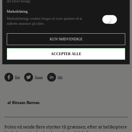
der bliver besøgt.
Markedsføring
Markedsførings cookies bruges af vores partnere til at
målrette annoncer på siden.
KUN NØDVENDIGE
Polen forklarer oprustningen ved grænsen med truslen om såkaldte "hybridangreb" fra
Belarus og Rusland. (Arkivfoto).
ACCEPTER ALLE
Del
Tweet
Del
af Ritzaus Bureau
Polen vil sende flere styrker til grænsen, efter at helikoptere