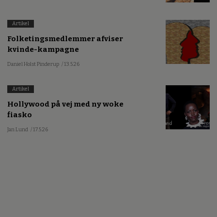
Artikel
Folketingsmedlemmer afviser
kvinde-kampagne
Daniel Holst Pinderup
/ 13.5.26
Artikel
Hollywood på vej med ny woke
fiasko
Jan Lund
/ 17.5.26