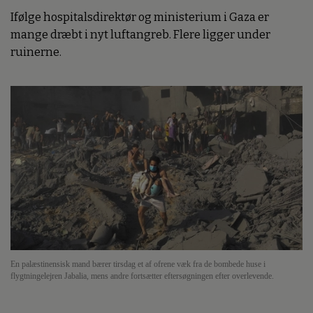
Ifølge hospitalsdirektør og ministerium i Gaza er
mange dræbt i nyt luftangreb. Flere ligger under
ruinerne.
En palæstinensisk mand bærer tirsdag et af ofrene væk fra de bombede huse i
flygtningelejren Jabalia, mens andre fortsætter eftersøgningen efter overlevende.