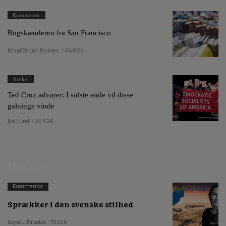
Kommentar
Bogskænderen fra San Francisco
Knud Bruun Poulsen
/ 06.8.26
Artikel
Ted Cruz advarer: I sidste ende vil disse
galninge vinde
Jan Lund
/ 06.8.26
Mest læste
Kommentar
Sprækker i den svenske stilhed
Kajsa Li Paludan
/ 19.5.26