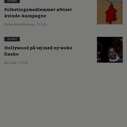
Artikel
Folketingsmedlemmer afviser
kvinde-kampagne
Daniel Holst Pinderup
/ 13.5.26
Artikel
Hollywood på vej med ny woke
fiasko
Jan Lund
/ 17.5.26
Nyhedsbrev