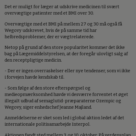
Det er muligt for læger at udskrive medicinen til svært
overvægtige patienter med et BMI over 30.
Overvægtige med et BMI på mellem 27 og 30 må også få
Wegovy udskrevet, hvis de på samme tid har
helbredsproblemer, der er vægtrelaterede.
Netop på grund af den store popularitet kommer det ikke
bag på Lægemiddelstyrelsen, at der foregår ulovligt salg af
den receptpligtige medicin.
- Der er ingen overraskelser eller nye tendenser, som vi ikke
i forvejen havde kendskab til.
- Som følge af den store efterspørgsel og
medieopmærksomhed havde vi desværre forventet et øget
illegalt udbud af semaglutid-præparaterne Ozempic og
Wegovy, siger enhedschef Jeanne Majland.
Anmeldelserne er sket som led i global aktion ledet af det
internationale politisamarbejde Interpol.
Aktionen fandt sted mellem 3. og 10. oktober. På verdensplan