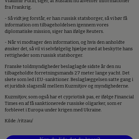
Vladimir Putin, siger, at Rusland nu afventer informationer
fra Frankrig.
- Så vidt jeg forstår, er han russisk statsborger, så vi bør få
information om tilbageholdelsen igennem vores
diplomatiske mission, siger han ifølge Reuters.
- Når vi modtager den information, og hvis den anholdte
ønsker det, så vil vi selvfølgelig hjælpe med at beskytte hans
rettigheder som russisk statsborger.
Franske toldmyndigheder beslaglagde sidste år den nu
tilbageholdte forretningsmands 27 meter lange yacht. Det
skete som led i EU-sanktioner. Beslaglæggelsen satte gang i
et juridisk slagsmål mellem Kuzmitjov og myndighederne.
Kuzmitjov, som også har et cypriotisk pas, er ifølge Financial
Times en af få sanktionerede russiske oligarker, som er
forblevet i Europa under krigen med Ukraine.
Kilde: /ritzau/