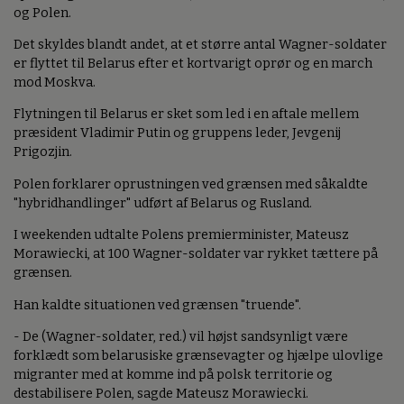
og Polen.
Det skyldes blandt andet, at et større antal Wagner-soldater
er flyttet til Belarus efter et kortvarigt oprør og en march
mod Moskva.
Flytningen til Belarus er sket som led i en aftale mellem
præsident Vladimir Putin og gruppens leder, Jevgenij
Prigozjin.
Polen forklarer oprustningen ved grænsen med såkaldte
"hybridhandlinger" udført af Belarus og Rusland.
I weekenden udtalte Polens premierminister, Mateusz
Morawiecki, at 100 Wagner-soldater var rykket tættere på
grænsen.
Han kaldte situationen ved grænsen "truende".
- De (Wagner-soldater, red.) vil højst sandsynligt være
forklædt som belarusiske grænsevagter og hjælpe ulovlige
migranter med at komme ind på polsk territorie og
destabilisere Polen, sagde Mateusz Morawiecki.