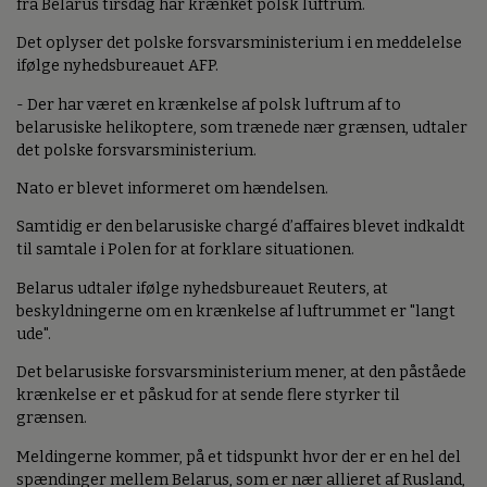
fra Belarus tirsdag har krænket polsk luftrum.
Det oplyser det polske forsvarsministerium i en meddelelse
ifølge nyhedsbureauet AFP.
- Der har været en krænkelse af polsk luftrum af to
belarusiske helikoptere, som trænede nær grænsen, udtaler
det polske forsvarsministerium.
Nato er blevet informeret om hændelsen.
Samtidig er den belarusiske chargé d’affaires blevet indkaldt
til samtale i Polen for at forklare situationen.
Belarus udtaler ifølge nyhedsbureauet Reuters, at
beskyldningerne om en krænkelse af luftrummet er "langt
ude".
Det belarusiske forsvarsministerium mener, at den påståede
krænkelse er et påskud for at sende flere styrker til
grænsen.
Meldingerne kommer, på et tidspunkt hvor der er en hel del
spændinger mellem Belarus, som er nær allieret af Rusland,