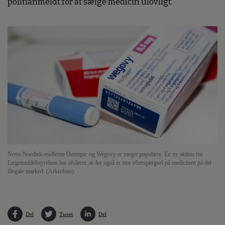
politianmeldt for at sælge medicin ulovligt.
Novo Nordisk-midlerne Ozempic og Wegovy er meget populære. En ny aktion fra
Lægemiddelstyrelsen har afsløret, at der også er stor efterspørgsel på medicinen på det
illegale marked. (Arkivfoto).
Del
Tweet
Del