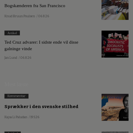
Bogskænderen fra San Francisco
Knud Bruun Poulsen
/ 06.8.26
Artikel
Ted Cruz advarer: I sidste ende vil disse
galninge vinde
Jan Lund
/ 06.8.26
Mest læste
Kommentar
Sprækker i den svenske stilhed
Kajsa Li Paludan
/ 19.5.26