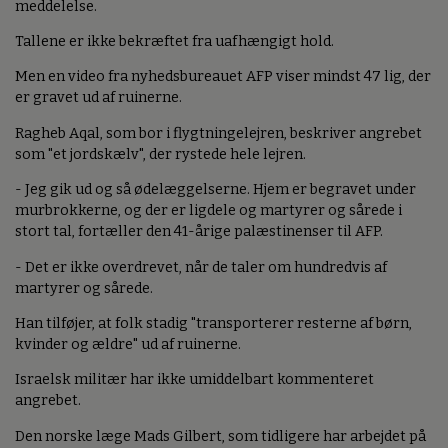
meddelelse.
Tallene er ikke bekræftet fra uafhængigt hold.
Men en video fra nyhedsbureauet AFP viser mindst 47 lig, der
er gravet ud af ruinerne.
Ragheb Aqal, som bor i flygtningelejren, beskriver angrebet
som "et jordskælv", der rystede hele lejren.
- Jeg gik ud og så ødelæggelserne. Hjem er begravet under
murbrokkerne, og der er ligdele og martyrer og sårede i
stort tal, fortæller den 41-årige palæstinenser til AFP.
- Det er ikke overdrevet, når de taler om hundredvis af
martyrer og sårede.
Han tilføjer, at folk stadig "transporterer resterne af børn,
kvinder og ældre" ud af ruinerne.
Israelsk militær har ikke umiddelbart kommenteret
angrebet.
Den norske læge Mads Gilbert, som tidligere har arbejdet på