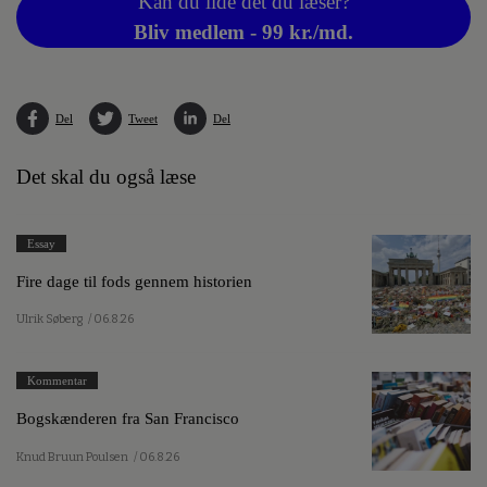
Kan du lide det du læser?
Bliv medlem - 99 kr./md.
Del
Tweet
Del
Det skal du også læse
Essay
Fire dage til fods gennem historien
Ulrik Søberg
/ 06.8.26
Kommentar
Bogskænderen fra San Francisco
Knud Bruun Poulsen
/ 06.8.26