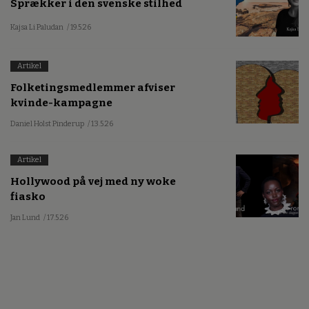
Sprækker i den svenske stilhed
Kajsa Li Paludan
/ 19.5.26
Artikel
Folketingsmedlemmer afviser
kvinde-kampagne
Daniel Holst Pinderup
/ 13.5.26
Artikel
Hollywood på vej med ny woke
fiasko
Jan Lund
/ 17.5.26