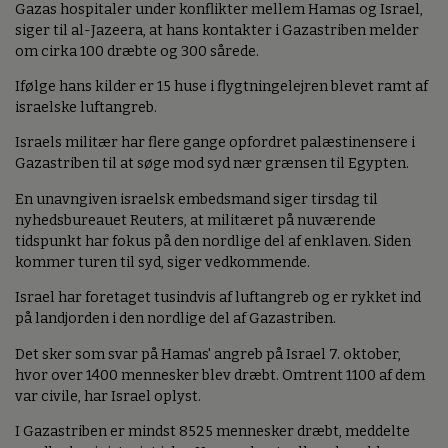
Gazas hospitaler under konflikter mellem Hamas og Israel,
siger til al-Jazeera, at hans kontakter i Gazastriben melder
om cirka 100 dræbte og 300 sårede.
Ifølge hans kilder er 15 huse i flygtningelejren blevet ramt af
israelske luftangreb.
Israels militær har flere gange opfordret palæstinensere i
Gazastriben til at søge mod syd nær grænsen til Egypten.
En unavngiven israelsk embedsmand siger tirsdag til
nyhedsbureauet Reuters, at militæret på nuværende
tidspunkt har fokus på den nordlige del af enklaven. Siden
kommer turen til syd, siger vedkommende.
Israel har foretaget tusindvis af luftangreb og er rykket ind
på landjorden i den nordlige del af Gazastriben.
Det sker som svar på Hamas' angreb på Israel 7. oktober,
hvor over 1400 mennesker blev dræbt. Omtrent 1100 af dem
var civile, har Israel oplyst.
I Gazastriben er mindst 8525 mennesker dræbt, meddelte