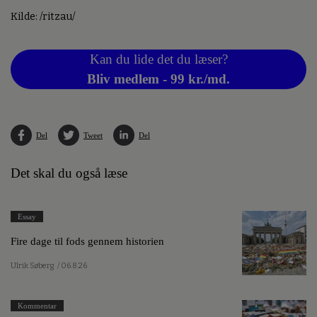
Kilde: /ritzau/
Kan du lide det du læser?
Bliv medlem - 99 kr./md.
Del
Tweet
Del
Det skal du også læse
Essay
Fire dage til fods gennem historien
Ulrik Søberg
/ 06.8.26
Kommentar