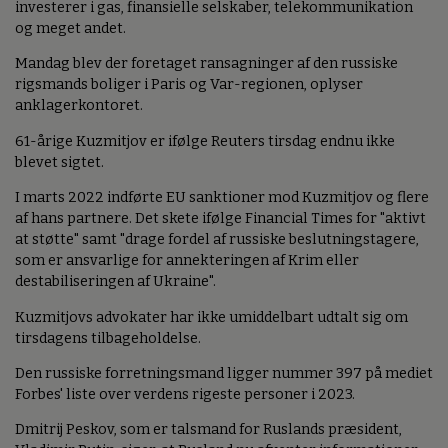
investerer i gas, finansielle selskaber, telekommunikation
og meget andet.
Mandag blev der foretaget ransagninger af den russiske
rigsmands boliger i Paris og Var-regionen, oplyser
anklagerkontoret.
61-årige Kuzmitjov er ifølge Reuters tirsdag endnu ikke
blevet sigtet.
I marts 2022 indførte EU sanktioner mod Kuzmitjov og flere
af hans partnere. Det skete ifølge Financial Times for "aktivt
at støtte" samt "drage fordel af russiske beslutningstagere,
som er ansvarlige for annekteringen af Krim eller
destabiliseringen af Ukraine".
Kuzmitjovs advokater har ikke umiddelbart udtalt sig om
tirsdagens tilbageholdelse.
Den russiske forretningsmand ligger nummer 397 på mediet
Forbes' liste over verdens rigeste personer i 2023.
Dmitrij Peskov, som er talsmand for Ruslands præsident,