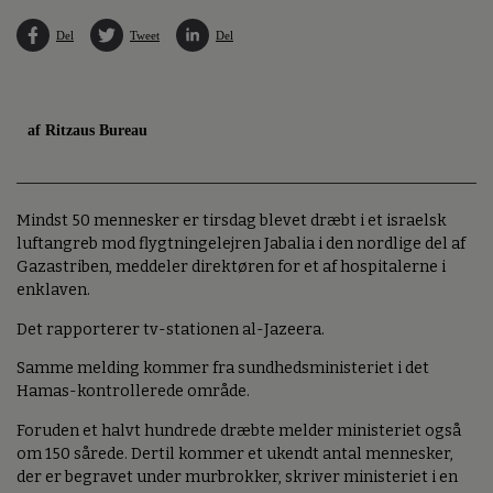
Del
Tweet
Del
af Ritzaus Bureau
Mindst 50 mennesker er tirsdag blevet dræbt i et israelsk
luftangreb mod flygtningelejren Jabalia i den nordlige del af
Gazastriben, meddeler direktøren for et af hospitalerne i
enklaven.
Det rapporterer tv-stationen al-Jazeera.
Samme melding kommer fra sundhedsministeriet i det
Hamas-kontrollerede område.
Foruden et halvt hundrede dræbte melder ministeriet også
om 150 sårede. Dertil kommer et ukendt antal mennesker,
der er begravet under murbrokker, skriver ministeriet i en