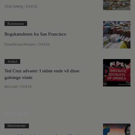
Ulrik Søberg
/ 06.8.26
Kommentar
Bogskænderen fra San Francisco
Knud Bruun Poulsen
/ 06.8.26
Artikel
Ted Cruz advarer: I sidste ende vil disse
galninge vinde
Jan Lund
/ 06.8.26
Mest læste
Kommentar