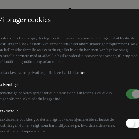
Aktuelt Tema
Skribenter
Vi bruger cookies
Den borgelige brille
Alle vores skribenter
Remigration
Modløberne
ookies er tekststrenge, der lagres i din browser, og som bl.a. bruges til at huske dine
Humaniora forfra
Z-aksen
ndstillinger. Cookies kan ikke sprede virus eller andre skadelige programmer. Cooki
an heller ikke fortælle os hvem du er, eller hvor du bor, men kan hjælpe os og
Store Danskere
ventuelle partnere med at afdække hvilke sider din browser har besøgt, til brug ved
rafikmåling og målretning af annoncer.
u kan læse vores privatlivspolitik ved at klikke
her
 med at sende klynge
ødvendige
ødvendige cookies sørger for at hjemmesiden fungerer. F.eks. at din
ruger bliver husket når du logger ind.
unktionelle
unktionelle cookies gør det muligt for vores hjemmeside at huske de
bomber, hvis USA forsyner Ukraine med nogle, siger R
ndstillinger, du har valgt, som har indflydelse på, hvordan siden vises.
.eks. dine cookiepræferencer.