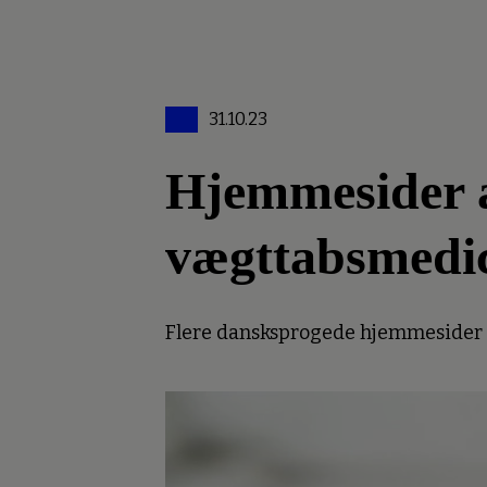
31.10.23
Hjemmesider an
vægttabsmedi
Flere dansksprogede hjemmesider er