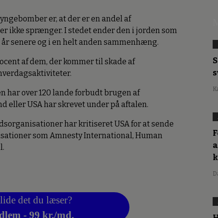
lyngebomber er, at der er en andel af
M
r ikke sprænger. I stedet ender den i jorden som
e år senere og i en helt anden sammenhæng.
S
ocent af dem, der kommer til skade af
s
hverdagsaktiviteter.
K
en har over 120 lande forbudt brugen af
 eller USA har skrevet under på aftalen.
sorganisationer har kritiseret USA for at sende
F
nisationer som Amnesty International, Human
a
l.
D
lide det du læser?
dlem - 99 kr./md.
H