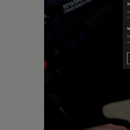
S
S
o
M
M
a