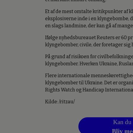
Et af de mest omtalte kritikpunkter af k
eksplosiverne inde i en klyngebombe, de
en slags landmine, der kan gå af mang
Ifølge nyhedsbureauet Reuters er 60 pr
klyngebomber, civile, der foretager sig 
På grund af risikoen for civilbefolkning
klyngebomber. Hverken Ukraine, Rusland
Flere internationale menneskerettighed
klyngebomber til Ukraine. Det er orga
Rights Watch og Handicap Internationa
Kilde: /ritzau/
Kan du 
Bliv me