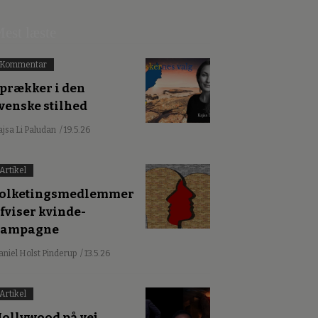
est læste
Kommentar
prækker i den
venske stilhed
ajsa Li Paludan
/ 19.5.26
Artikel
olketingsmedlemmer
fviser kvinde-
kampagne
aniel Holst Pinderup
/ 13.5.26
Artikel
ollywood på vej