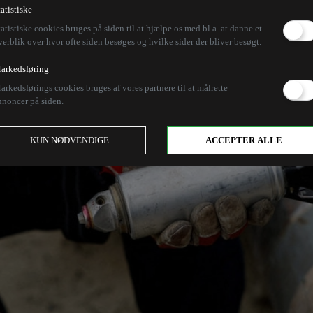
tatistiske
tatistiske cookies bruges på siden til at hjælpe os med bl.a. at danne et
verblik over hvor ofte siden besøges og hvilke sider der bliver besøgt.
arkedsføring
arkedsførings cookies bruges af vores partnere til at målrette
nnoncer på siden.
KUN NØDVENDIGE
ACCEPTER ALLE