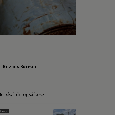
f
Ritzaus Bureau
et skal du også læse
Essay