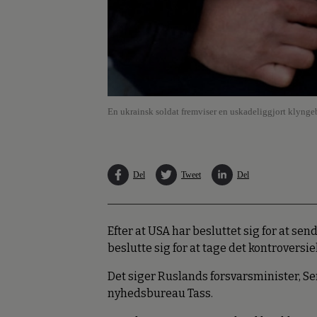
En ukrainsk soldat fremviser en uskadeliggjort klyngebo
Del
Tweet
Del
Efter at USA har besluttet sig for at s
beslutte sig for at tage det kontroversi
Det siger Ruslands forsvarsminister, Ser
nyhedsbureau Tass.