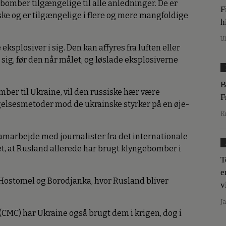
ebomber tilgængelige til alle anledninger. De er
F
e og er tilgængelige i flere og mere mangfoldige
h
U
splosiver i sig. Den kan affyres fra luften eller
e sig, før den når målet, og løslade eksplosiverne
B
ber til Ukraine, vil den russiske hær være
F
gelsesmetoder mod de ukrainske styrker på en øje-
K
samarbejde med journalister fra det internationale
t, at Rusland allerede har brugt klyngebomber i
T
e
, Hostomel og Borodjanka, hvor Rusland bliver
v
J
CMC) har Ukraine også brugt dem i krigen, dog i