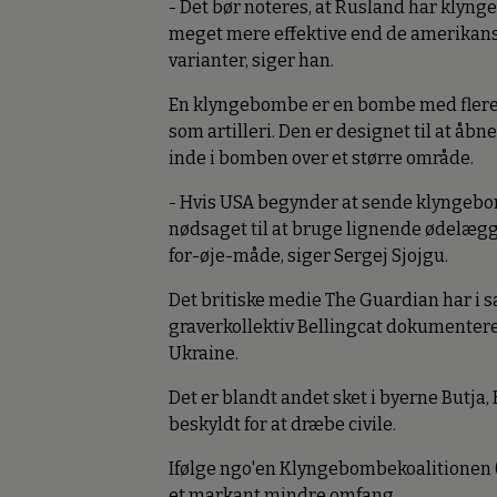
- Det bør noteres, at Rusland har klyng
meget mere effektive end de amerikansk
varianter, siger han.
En klyngebombe er en bombe med flere ek
som artilleri. Den er designet til at åbn
inde i bomben over et større område.
- Hvis USA begynder at sende klyngebom
nødsaget til at bruge lignende ødelæg
for-øje-måde, siger Sergej Sjojgu.
Det britiske medie The Guardian har i 
graverkollektiv Bellingcat dokumentere
Ukraine.
Det er blandt andet sket i byerne Butja
beskyldt for at dræbe civile.
Ifølge ngo'en Klyngebombekoalitionen (
et markant mindre omfang.