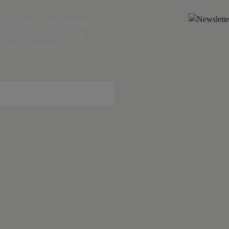
,
og få nyt fra det borgerlige
r, debatter, anmeldelser og
tilbud fra Kontrast.