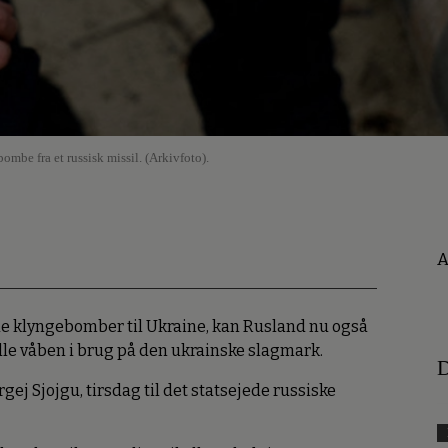
mbe fra et russisk missil. (Arkivfoto).
A
ende klyngebomber til Ukraine, kan Rusland nu også
elle våben i brug på den ukrainske slagmark.
D
gej Sjojgu, tirsdag til det statsejede russiske