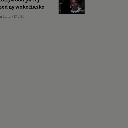
ed ny woke fiasko
an Lund
/ 17.5.26