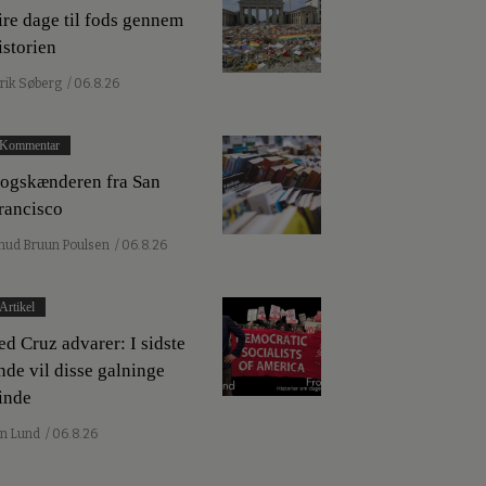
ire dage til fods gennem
istorien
lrik Søberg
/ 06.8.26
Kommentar
ogskænderen fra San
rancisco
nud Bruun Poulsen
/ 06.8.26
Artikel
ed Cruz advarer: I sidste
nde vil disse galninge
inde
an Lund
/ 06.8.26