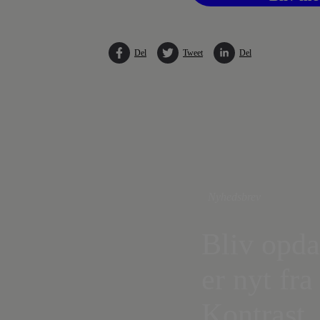
Del
Tweet
Del
Nyhedsbrev
Bliv opda
er nyt fra
Kontrast