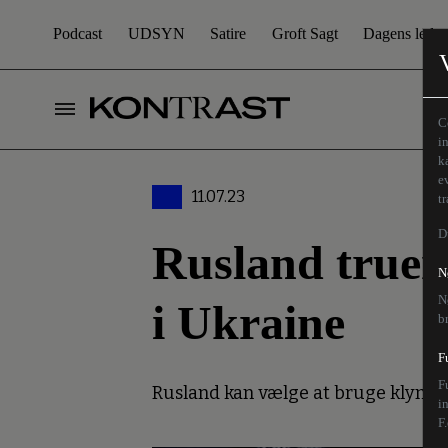
Podcast
UDSYN
Satire
Groft Sagt
Dagens leder
C
i
k
e
11.07.23
t
D
Rusland truer
N
N
i Ukraine
b
F
F
Rusland kan vælge at bruge klynge
i
F