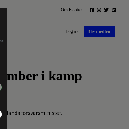
Om Kontrast
Log ind
Bliv medlem
es
bomber i kamp
uslands forsvarsminister.