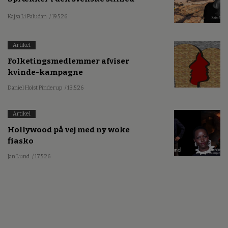
Kajsa Li Paludan
/ 19.5.26
Artikel
Folketingsmedlemmer afviser
kvinde-kampagne
Daniel Holst Pinderup
/ 13.5.26
Artikel
Hollywood på vej med ny woke
fiasko
Jan Lund
/ 17.5.26