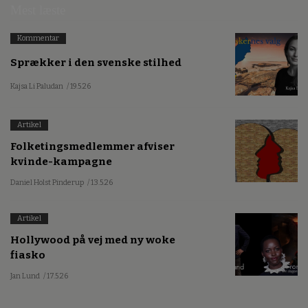
Mest læste
Kommentar
Sprækker i den svenske stilhed
Kajsa Li Paludan
/ 19.5.26
Artikel
Folketingsmedlemmer afviser
kvinde-kampagne
Daniel Holst Pinderup
/ 13.5.26
Artikel
Hollywood på vej med ny woke
fiasko
Jan Lund
/ 17.5.26