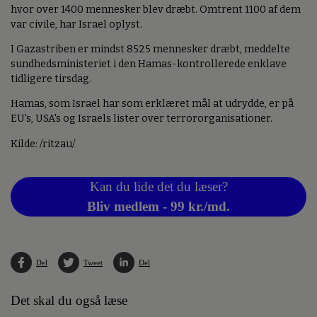
hvor over 1400 mennesker blev dræbt. Omtrent 1100 af dem
var civile, har Israel oplyst.
I Gazastriben er mindst 8525 mennesker dræbt, meddelte
sundhedsministeriet i den Hamas-kontrollerede enklave
tidligere tirsdag.
Hamas, som Israel har som erklæret mål at udrydde, er på
EU's, USA's og Israels lister over terrororganisationer.
Kilde: /ritzau/
Kan du lide det du læser?
Bliv medlem - 99 kr./md.
Del
Tweet
Del
Det skal du også læse