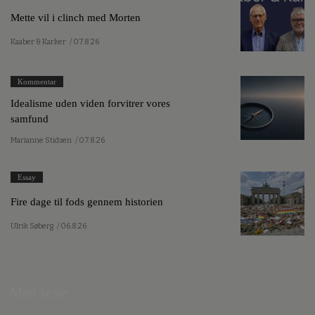
Mette vil i clinch med Morten
Kaaber & Karker
/ 07.8.26
Kommentar
Idealisme uden viden forvitrer vores
samfund
Marianne Stidsen
/ 07.8.26
Essay
Fire dage til fods gennem historien
Ulrik Søberg
/ 06.8.26
Mest læste