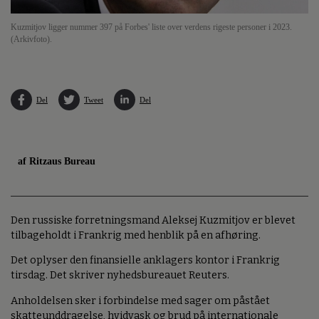
Kuzmitjov ligger nummer 397 på Forbes' liste over verdens rigeste personer i 2023.
(Arkivfoto).
Del
Tweet
Del
af Ritzaus Bureau
Den russiske forretningsmand Aleksej Kuzmitjov er blevet
tilbageholdt i Frankrig med henblik på en afhøring.
Det oplyser den finansielle anklagers kontor i Frankrig
tirsdag. Det skriver nyhedsbureauet Reuters.
Anholdelsen sker i forbindelse med sager om påstået
skatteunddragelse, hvidvask og brud på internationale