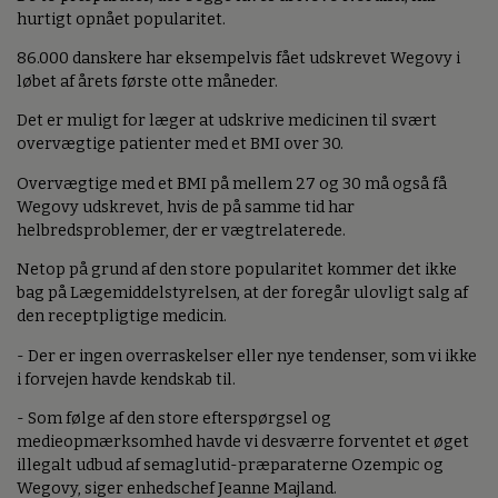
hurtigt opnået popularitet.
86.000 danskere har eksempelvis fået udskrevet Wegovy i
løbet af årets første otte måneder.
Det er muligt for læger at udskrive medicinen til svært
overvægtige patienter med et BMI over 30.
Overvægtige med et BMI på mellem 27 og 30 må også få
Wegovy udskrevet, hvis de på samme tid har
helbredsproblemer, der er vægtrelaterede.
Netop på grund af den store popularitet kommer det ikke
bag på Lægemiddelstyrelsen, at der foregår ulovligt salg af
den receptpligtige medicin.
- Der er ingen overraskelser eller nye tendenser, som vi ikke
i forvejen havde kendskab til.
- Som følge af den store efterspørgsel og
medieopmærksomhed havde vi desværre forventet et øget
illegalt udbud af semaglutid-præparaterne Ozempic og
Wegovy, siger enhedschef Jeanne Majland.