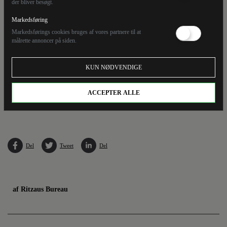
der bliver besøgt.
Markedsføring
Markedsførings cookies bruges af vores partnere til at
målrette annoncer på siden.
KUN NØDVENDIGE
ACCEPTER ALLE
Det var et russisk fly af typen Sukhoi Su-35, der fredag kom for tæt på et polsk
overvågningsfly ifølge de polske myndigheder. (Arkivfoto).
Del
Tweet
Del
af Ritzaus Bureau