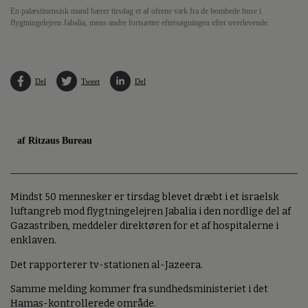
En palæstinensisk mand bærer tirsdag et af ofrene væk fra de bombede huse i
flygtningelejren Jabalia, mens andre fortsætter eftersøgningen efter overlevende.
Del
Tweet
Del
af Ritzaus Bureau
Mindst 50 mennesker er tirsdag blevet dræbt i et israelsk
luftangreb mod flygtningelejren Jabalia i den nordlige del af
Gazastriben, meddeler direktøren for et af hospitalerne i
enklaven.
Det rapporterer tv-stationen al-Jazeera.
Samme melding kommer fra sundhedsministeriet i det
Hamas-kontrollerede område.