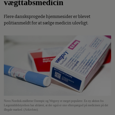
vægttabsmedicin
Flere dansksprogede hjemmesider er blevet
politianmeldt for at sælge medicin ulovligt.
Novo Nordisk-midlerne Ozempic og Wegovy er meget populære. En ny aktion fra
Lægemiddelstyrelsen har afsløret, at der også er stor efterspørgsel på medicinen på det
illegale marked. (Arkivfoto).