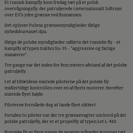
Et russisk kampfly kom fredag tæt på et polsk
overvågningsfly, der patruljerede i internationalt luftrum
over EU's ydre grænse ved Rumænien.
Det oplyser Polens grænsemyndigheder ifølge
nyhedsbureauet dpa.
Ifølge de polske myndigheder udførte det russiske fly - et
kampfly af typen Sukhoi Su-35 - "aggressive og farlige
manøvrer".
Tre gange var det inden for fem meters afstand af det polske
patruljefly.
I et af tilfældene mistede piloterne på det polske fly
midlertidigt kontrollen over en af flyets motorer. Herefter
mistede flyet højde.
Piloterne formåede dog at lande flyet sikkert.
Foruden to piloter var der tre grænsevagter om bord på det
polske patruljefly, der er et propelfly af typen Let L-410.
Russiske fly er flere gange de seneste måneder kommet tæt