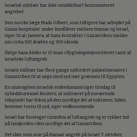
Israelsk militær har ikke umiddelbart kommenteret
angrebet.
Den norske læge Mads Gilbert, som tidligere har arbejdet på
Gazas hospitaler under konflikter mellem Hamas og Israel,
siger til al-Jazeera, at hans kontakter i Gazastriben melder
om cirka 100 dræbte og 300 sårede.
Ifølge hans kilder er 15 huse i flygtningelejren blevet ramt af
israelske luftangreb.
Israels militær har flere gange opfordret palæstinensere i
Gazastriben til at søge mod syd nær grænsen til Egypten.
En unavngiven israelsk embedsmand siger tirsdag til
nyhedsbureauet Reuters, at militæret på nuværende
tidspunkt har fokus på den nordlige del af enklaven. Siden
kommer turen til syd, siger vedkommende.
Israel har foretaget tusindvis af luftangreb og er rykket ind
på landjorden i den nordlige del af Gazastriben.
Det sker som svar på Hamas' angreb på Israel 7. oktober,