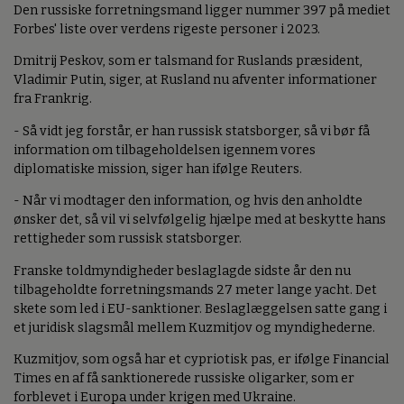
Den russiske forretningsmand ligger nummer 397 på mediet
Forbes' liste over verdens rigeste personer i 2023.
Dmitrij Peskov, som er talsmand for Ruslands præsident,
Vladimir Putin, siger, at Rusland nu afventer informationer
fra Frankrig.
- Så vidt jeg forstår, er han russisk statsborger, så vi bør få
information om tilbageholdelsen igennem vores
diplomatiske mission, siger han ifølge Reuters.
- Når vi modtager den information, og hvis den anholdte
ønsker det, så vil vi selvfølgelig hjælpe med at beskytte hans
rettigheder som russisk statsborger.
Franske toldmyndigheder beslaglagde sidste år den nu
tilbageholdte forretningsmands 27 meter lange yacht. Det
skete som led i EU-sanktioner. Beslaglæggelsen satte gang i
et juridisk slagsmål mellem Kuzmitjov og myndighederne.
Kuzmitjov, som også har et cypriotisk pas, er ifølge Financial
Times en af få sanktionerede russiske oligarker, som er
forblevet i Europa under krigen med Ukraine.