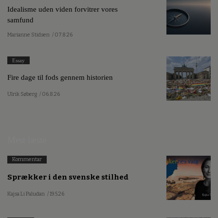
Idealisme uden viden forvitrer vores
samfund
Marianne Stidsen
/ 07.8.26
Essay
Fire dage til fods gennem historien
Ulrik Søberg
/ 06.8.26
Mest læste
Kommentar
Sprækker i den svenske stilhed
Kajsa Li Paludan
/ 19.5.26