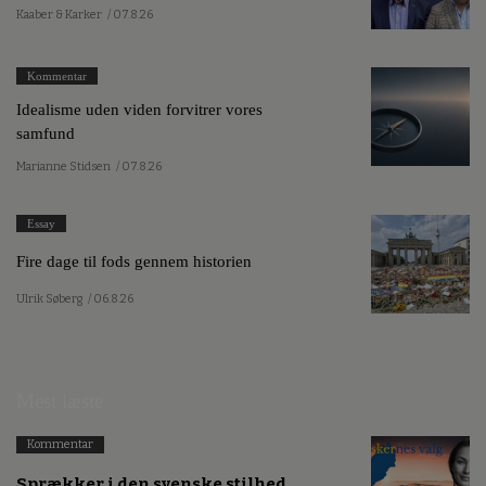
Kaaber & Karker
/ 07.8.26
Kommentar
Idealisme uden viden forvitrer vores
samfund
Marianne Stidsen
/ 07.8.26
Essay
Fire dage til fods gennem historien
Ulrik Søberg
/ 06.8.26
Mest læste
Kommentar
Sprækker i den svenske stilhed