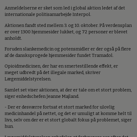
Anmeldelserne er sket som led i global aktion ledet af det
internationale politisamarbejde Interpol.
Aktionen fandt sted mellem 3. og 10. oktober. På verdensplan
er over 1300 hjemmesider lukket, og 72 personer er blevet
anholdt.
Foruden slankemedicin og potensmidler er der også på flere
af de dansksprogede hjemmesider fundet Tramadol.
Opioidmedicinen, der har en smertestillende effekt, er
meget udbredt på det illegale marked, skriver
Lægemiddelstyrelsen.
Samlet set viser aktionen, at der er tale om et stort problem,
siger enhedschefen Jeanne Majland.
- Der er desværre fortsat et stort marked for ulovlig
medicinhandel på nettet, og det er umuligt at komme helt til
livs, selv om der er et stort globalt fokus på problemet, siger
hun.