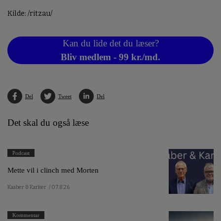
Kilde: /ritzau/
Kan du lide det du læser?
Bliv medlem - 99 kr./md.
Del
Tweet
Del
Det skal du også læse
Podcast
Mette vil i clinch med Morten
Kaaber & Karker
/ 07.8.26
Kommentar