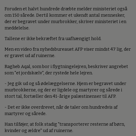
Foruden et halvt hundrede dræbte melder ministeriet også
om 150 sårede. Dertil kommer et ukendt antal mennesker,
der er begravet under murbrokker, skriver ministeriet i en
meddelelse.
Tallene er ikke bekræftet fra uafhængigt hold.
Men en video fra nyhedsbureauet AFP viser mindst 47 lig, der
er gravet ud af ruinerne.
Ragheb Aqal, som bor i flygtningelejren, beskriver angrebet
som "et jordskælv", der rystede hele lejren.
- Jeg gik ud og så ødelæggelserne. Hjem er begravet under
murbrokkerne, og der er ligdele og martyrer og sårede i
stort tal, fortæller den 41-årige palæstinenser til AFP.
- Det er ikke overdrevet, når de taler om hundredvis af
martyrer og sårede.
Han tilføjer, at folk stadig "transporterer resterne af børn,
kvinder og ældre" ud af ruinerne.