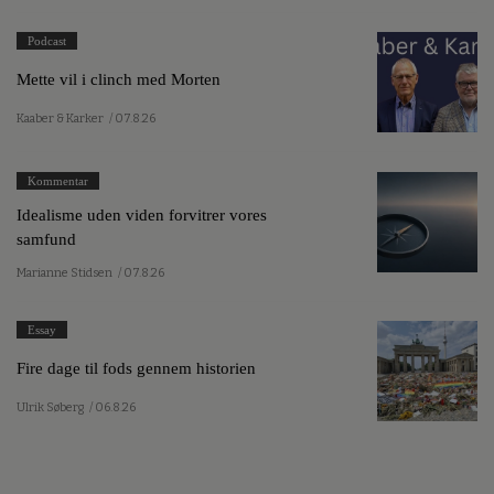
Podcast
Mette vil i clinch med Morten
Kaaber & Karker
/ 07.8.26
Kommentar
Idealisme uden viden forvitrer vores
samfund
Marianne Stidsen
/ 07.8.26
Essay
Fire dage til fods gennem historien
Ulrik Søberg
/ 06.8.26