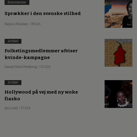
Kommentar
Sprækker i den svenske stilhed
Kajsa Li Paludan
/ 19.5.26
Artikel
Folketingsmedlemmer afviser
kvinde-kampagne
Daniel Holst Pinderup
/ 13.5.26
Artikel
Hollywood på vej med ny woke
fiasko
Jan Lund
/ 17.5.26