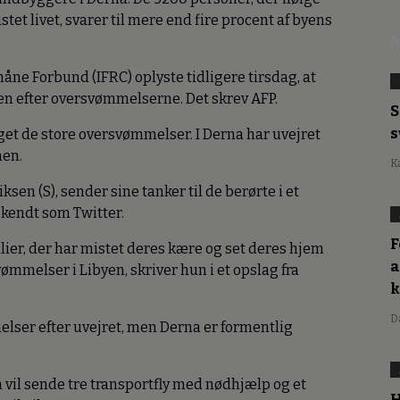
tet livet, svarer til mere end fire procent af byens
M
ne Forbund (IFRC) oplyste tidligere tirsdag, at
en efter oversvømmelserne. Det skrev AFP.
S
s
aget de store oversvømmelser. I Derna har uvejret
men.
K
sen (S), sender sine tanker til de berørte i et
 kendt som Twitter.
F
ilier, der har mistet deres kære og set deres hjem
a
mmelser i Libyen, skriver hun i et opslag fra
D
elser efter uvejret, men Derna er formentlig
n vil sende tre transportfly med nødhjælp og et
H