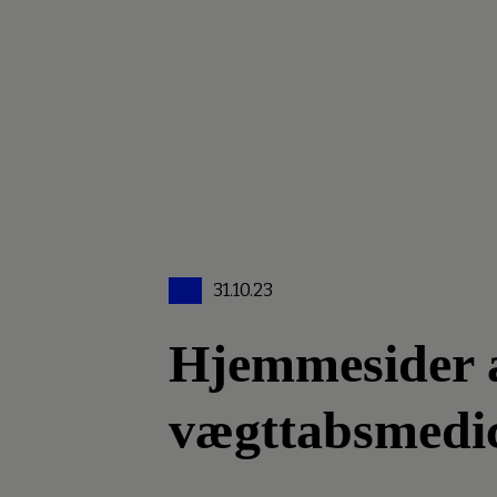
31.10.23
Hjemmesider an
vægttabsmedi