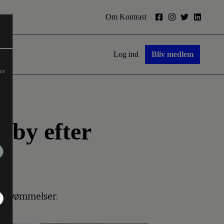
Om Kontrast
Log ind
Bliv medlem
es
stby efter
versvømmelser.