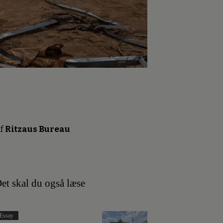
f
Ritzaus Bureau
et skal du også læse
Essay