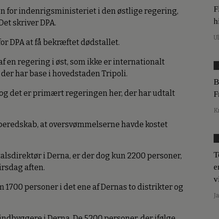
F
on for indenrigsministeriet i den østlige regering,
h
Det skriver DPA.
U
or DPA at få bekræftet dødstallet.
f en regering i øst, som ikke er internationalt
der har base i hovedstaden Tripoli.
B
, og det er primært regeringen her, der har udtalt
F
K
e beredskab, at oversvømmelserne havde kostet
T
alsdirektør i Derna, er der dog kun 2200 personer,
e
irsdag aften.
v
m 1700 personer i det ene af Dernas to distrikter og
J
indbyggere i Derna. De 5200 personer, der ifølge