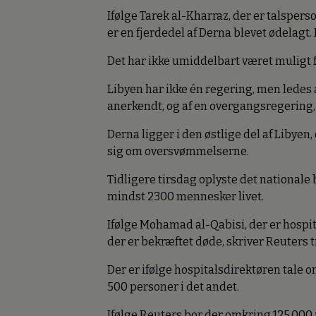
Ifølge Tarek al-Kharraz, der er talspers
er en fjerdedel af Derna blevet ødelagt. 
Det har ikke umiddelbart været muligt f
Libyen har ikke én regering, men ledes a
anerkendt, og af en overgangsregering, 
Derna ligger i den østlige del af Libyen
sig om oversvømmelserne.
Tidligere tirsdag oplyste det national
mindst 2300 mennesker livet.
Ifølge Mohamad al-Qabisi, der er hospit
der er bekræftet døde, skriver Reuters t
Der er ifølge hospitalsdirektøren tale o
500 personer i det andet.
Ifølge Reuters bor der omkring 125.000 