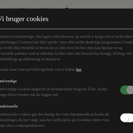
Aktuelt Tema
Skribenter
Vi bruger cookies
Den borgelige brille
Alle vores skribenter
Remigration
Modløberne
ookies er tekststrenge, der lagres i din browser, og som bl.a. bruges til at huske dine
Humaniora forfra
Z-aksen
ndstillinger. Cookies kan ikke sprede virus eller andre skadelige programmer. Cooki
an heller ikke fortælle os hvem du er, eller hvor du bor, men kan hjælpe os og
Store Danskere
ventuelle partnere med at afdække hvilke sider din browser har besøgt, til brug ved
rafikmåling og målretning af annoncer.
u kan læse vores privatlivspolitik ved at klikke
her
00 er døde i libysk ky
ødvendige
ødvendige cookies sørger for at hjemmesiden fungerer. F.eks. at din
er
ruger bliver husket når du logger ind.
unktionelle
unktionelle cookies gør det muligt for vores hjemmeside at huske de
 på at bjærge lig fra byen Derna efter katastrofale o
ndstillinger, du har valgt, som har indflydelse på, hvordan siden vises.
.eks. dine cookiepræferencer.