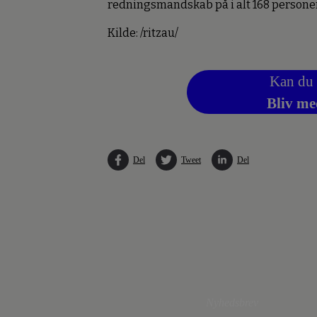
redningsmandskab på i alt 168 personer 
Kilde: /ritzau/
Kan du 
Bliv me
Del
Tweet
Del
Nyhedsbrev