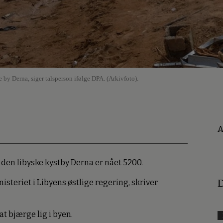
 by Derna, siger talsperson ifølge DPA. (Arkivfoto).
A
 den libyske kystby Derna er nået 5200.
D
isteriet i Libyens østlige regering, skriver
t bjærge lig i byen.