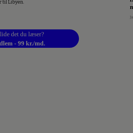
til Libyen.
m
J
lide det du læser?
dlem - 99 kr./md.