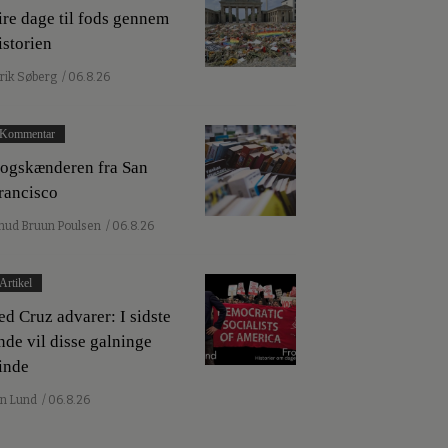
ire dage til fods gennem
istorien
lrik Søberg
/ 06.8.26
Kommentar
ogskænderen fra San
rancisco
nud Bruun Poulsen
/ 06.8.26
Artikel
ed Cruz advarer: I sidste
nde vil disse galninge
inde
an Lund
/ 06.8.26