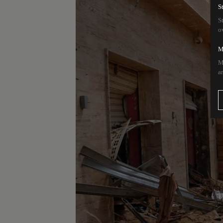
S
S
o
M
M
a