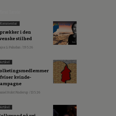
est læste
Kommentar
prækker i den
venske stilhed
ajsa Li Paludan
/ 19.5.26
Artikel
olketingsmedlemmer
fviser kvinde-
kampagne
aniel Holst Pinderup
/ 13.5.26
Artikel
ollywood på vej