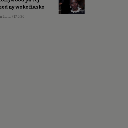
ed ny woke fiasko
an Lund
/ 17.5.26