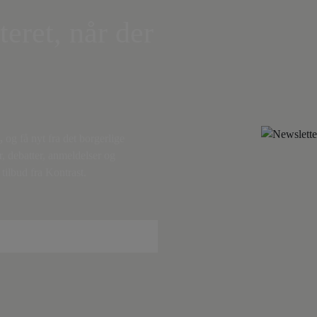
teret, når der
,
og få nyt fra det borgerlige
r, debatter, anmeldelser og
tilbud fra Kontrast.