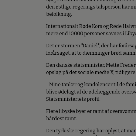
den østlige regerings talsperson har mis
befolkning.
Internationalt Røde Kors og Røde Halvmå
mere end 10.000 personer savnes i Liby
Det er stormen "Daniel", der har forårs
forårsaget, at to dæmninger brød sam
Den danske statsminister, Mette Frederik
opslag på det sociale medie X, tidligere
- Mine tanker og kondolencer til de fam
blive ødelagt af de ødelæggende oversvø
Statsministeriets profil.
Flere libyske byer er ramt af oversvømm
hårdest ramt.
Den tyrkiske regering har oplyst, at ma