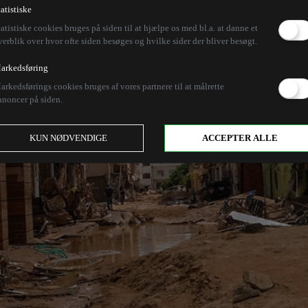
tatistiske
tatistiske cookies bruges på siden til at hjælpe os med bl.a. at danne et
verblik over hvor ofte siden besøges og hvilke sider der bliver besøgt.
arkedsføring
arkedsførings cookies bruges af vores partnere til at målrette
nnoncer på siden.
KUN NØDVENDIGE
ACCEPTER ALLE