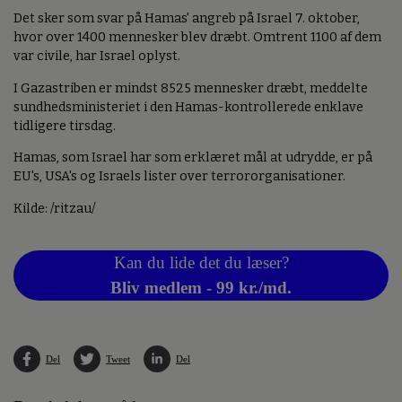
Det sker som svar på Hamas' angreb på Israel 7. oktober,
hvor over 1400 mennesker blev dræbt. Omtrent 1100 af dem
var civile, har Israel oplyst.
I Gazastriben er mindst 8525 mennesker dræbt, meddelte
sundhedsministeriet i den Hamas-kontrollerede enklave
tidligere tirsdag.
Hamas, som Israel har som erklæret mål at udrydde, er på
EU's, USA's og Israels lister over terrororganisationer.
Kilde: /ritzau/
Kan du lide det du læser?
Bliv medlem - 99 kr./md.
Del
Tweet
Del