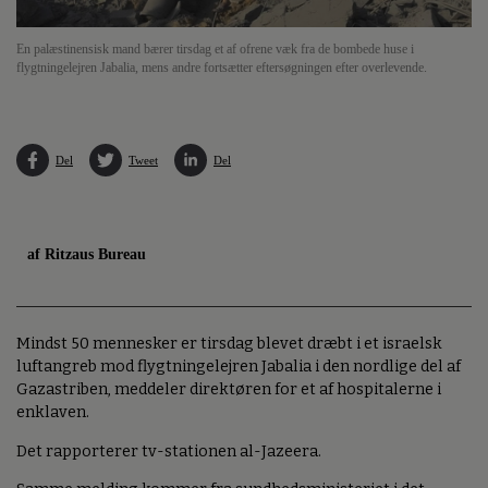
En palæstinensisk mand bærer tirsdag et af ofrene væk fra de bombede huse i
flygtningelejren Jabalia, mens andre fortsætter eftersøgningen efter overlevende.
Del
Tweet
Del
af Ritzaus Bureau
Mindst 50 mennesker er tirsdag blevet dræbt i et israelsk
luftangreb mod flygtningelejren Jabalia i den nordlige del af
Gazastriben, meddeler direktøren for et af hospitalerne i
enklaven.
Det rapporterer tv-stationen al-Jazeera.