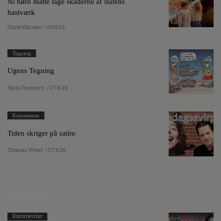
Ni børn måtte tage skaderne af statens
hastværk
David Klausen
/ 09.8.26
Tegning
Ugens Tegning
Niels Thomsen
/ 07.8.26
Kommentar
Tiden skriger på satire
Thomas Wivel
/ 07.8.26
Mest læste
Kommentar