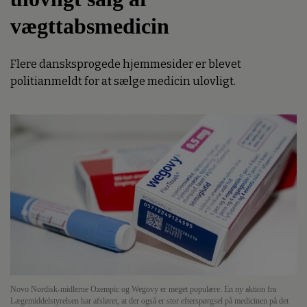
vægttabsmedicin
Flere dansksprogede hjemmesider er blevet
politianmeldt for at sælge medicin ulovligt.
Novo Nordisk-midlerne Ozempic og Wegovy er meget populære. En ny aktion fra
Lægemiddelstyrelsen har afsløret, at der også er stor efterspørgsel på medicinen på det