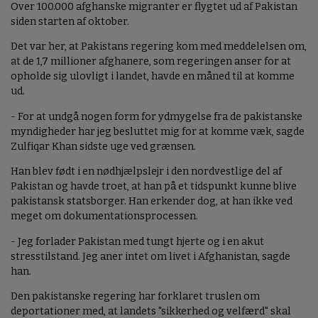
Over 100.000 afghanske migranter er flygtet ud af Pakistan
siden starten af oktober.
Det var her, at Pakistans regering kom med meddelelsen om,
at de 1,7 millioner afghanere, som regeringen anser for at
opholde sig ulovligt i landet, havde en måned til at komme
ud.
- For at undgå nogen form for ydmygelse fra de pakistanske
myndigheder har jeg besluttet mig for at komme væk, sagde
Zulfiqar Khan sidste uge ved grænsen.
Han blev født i en nødhjælpslejr i den nordvestlige del af
Pakistan og havde troet, at han på et tidspunkt kunne blive
pakistansk statsborger. Han erkender dog, at han ikke ved
meget om dokumentationsprocessen.
- Jeg forlader Pakistan med tungt hjerte og i en akut
stresstilstand. Jeg aner intet om livet i Afghanistan, sagde
han.
Den pakistanske regering har forklaret truslen om
deportationer med, at landets "sikkerhed og velfærd" skal