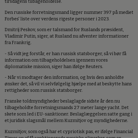
tirsdagens tilbageholdelse.
Den russiske forretningsmand ligger nummer 397 på mediet
Forbes' liste over verdens rigeste personer i 2023.
Dmitrij Peskov, som er talsmand for Ruslands præsident,
Vladimir Putin, siger, at Rusland nu afventer informationer
fra Frankrig.
- Så vidt jeg forstår, er han russisk statsborger, så vi bør få
information om tilbageholdelsen igennem vores
diplomatiske mission, siger han ifølge Reuters.
- Når vi modtager den information, og hvis den anholdte
ønsker det, så vil vi selvfølgelig hjælpe med at beskytte hans
rettigheder som russisk statsborger.
Franske toldmyndigheder beslaglagde sidste år den nu
tilbageholdte forretningsmands 27 meter lange yacht. Det
skete som led i EU-sanktioner. Beslaglæggelsen satte gang i
et juridisk slagsmål mellem Kuzmitjov og myndighederne.
Kuzmitjov, som også har et cypriotisk pas, er ifølge Financial