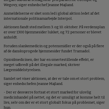
Wegovy, siger enhedschef Jeanne Majland.
Anmeldelserne er sket som led i global aktion ledet af det
internationale politisamarbejde Interpol.
Aktionen fandt sted mellem 3. og 10. oktober. På verdensplan
er over 1300 hjemmesider lukket, og 72 personer er blevet
anholdt.
Foruden slankemedicin og potensmidler er der også på flere
af de dansksprogede hjemmesider fundet Tramadol.
Opioidmedicinen, der har en smertestillende effekt, er
meget udbredt på det illegale marked, skriver
Lægemiddelstyrelsen.
Samlet set viser aktionen, at der er tale om et stort problem,
siger enhedschefen Jeanne Majland.
- Der er desværre fortsat et stort marked for ulovlig
medicinhandel på nettet, og det er umuligt at komme helt til
livs, selv om der er et stort globalt fokus på problemet, siger
hun.