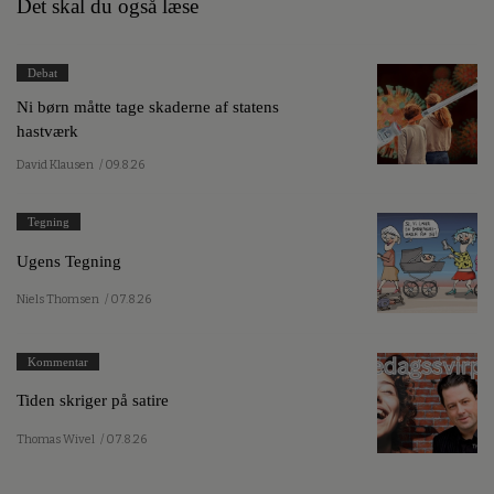
Det skal du også læse
Debat
Ni børn måtte tage skaderne af statens
hastværk
David Klausen
/ 09.8.26
Tegning
Ugens Tegning
Niels Thomsen
/ 07.8.26
Kommentar
Tiden skriger på satire
Thomas Wivel
/ 07.8.26