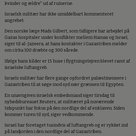
kvinder og ældre" ud af ruinerne.
Israelsk militær har ikke umiddelbart kommenteret
angrebet.
Den norske læge Mads Gilbert, som tidligere har arbejdet på
Gazas hospitaler under konflikter mellem Hamas og Israel,
siger til al-Jazeera, at hans kontakter i Gazastriben melder
om cirka 100 dræbte og 300 sårede.
Ifølge hans kilder er 15 huse i flygtningelejren blevet ramt af
israelske luftangreb.
Israels militær har flere gange opfordret palæstinensere i
Gazastriben til at søge mod syd nær grænsen til Egypten.
En unavngiven israelsk embedsmand siger tirsdag til
nyhedsbureauet Reuters, at militæret på nuværende
tidspunkt har fokus på den nordlige del af enklaven. Siden
kommer turen til syd, siger vedkommende.
Israel har foretaget tusindvis af luftangreb og er rykket ind
på landjorden i den nordlige del af Gazastriben.