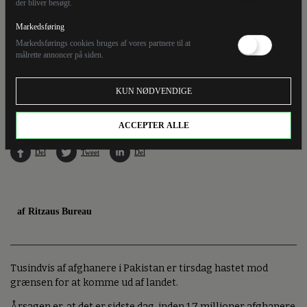
der bliver besøgt.
Markedsføring
Markedsførings cookies bruges af vores partnere til at
målrette annoncer på siden.
Afghanske flygtninge og migranter ankommer til grænseovergangen Torkham på vej ud
KUN NØDVENDIGE
af Pakistan før en deadline.
ACCEPTER ALLE
Del
Tweet
Del
af Ritzaus Bureau
Tusindvis af afghanere i Pakistan er tirsdag hastet mod
grænsen for at komme ud af landet.
Årsagen er, at det er sidste dag, inden 1,7 millioner afghanere