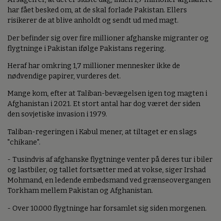
har fået besked om, at de skal forlade Pakistan. Ellers
risikerer de at blive anholdt og sendt ud med magt.
Der befinder sig over fire millioner afghanske migranter og
flygtninge i Pakistan ifølge Pakistans regering.
Heraf har omkring 1,7 millioner mennesker ikke de
nødvendige papirer, vurderes det.
Mange kom, efter at Taliban-bevægelsen igen tog magten i
Afghanistan i 2021. Et stort antal har dog været der siden
den sovjetiske invasion i 1979.
Taliban-regeringen i Kabul mener, at tiltaget er en slags
"chikane".
- Tusindvis af afghanske flygtninge venter på deres tur i biler
og lastbiler, og tallet fortsætter med at vokse, siger Irshad
Mohmand, en ledende embedsmand ved grænseovergangen
Torkham mellem Pakistan og Afghanistan.
- Over 10.000 flygtninge har forsamlet sig siden morgenen.