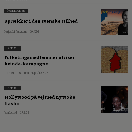
Kommentar
Sprækker i den svenske stilhed
Kajsa Li Paludan
/ 19.5.26
Artikel
Folketingsmedlemmer afviser
kvinde-kampagne
Daniel Holst Pinderup
/ 13.5.26
Artikel
Hollywood på vej med ny woke
fiasko
Jan Lund
/ 17.5.26