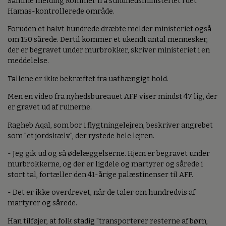
Samme melding kommer fra sundhedsministeriet i det
Hamas-kontrollerede område.
Foruden et halvt hundrede dræbte melder ministeriet også
om 150 sårede. Dertil kommer et ukendt antal mennesker,
der er begravet under murbrokker, skriver ministeriet i en
meddelelse.
Tallene er ikke bekræftet fra uafhængigt hold.
Men en video fra nyhedsbureauet AFP viser mindst 47 lig, der
er gravet ud af ruinerne.
Ragheb Aqal, som bor i flygtningelejren, beskriver angrebet
som "et jordskælv", der rystede hele lejren.
- Jeg gik ud og så ødelæggelserne. Hjem er begravet under
murbrokkerne, og der er ligdele og martyrer og sårede i
stort tal, fortæller den 41-årige palæstinenser til AFP.
- Det er ikke overdrevet, når de taler om hundredvis af
martyrer og sårede.
Han tilføjer, at folk stadig "transporterer resterne af børn,