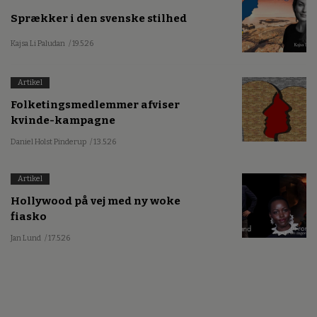
Sprækker i den svenske stilhed
Kajsa Li Paludan
/ 19.5.26
Artikel
Folketingsmedlemmer afviser
kvinde-kampagne
Daniel Holst Pinderup
/ 13.5.26
Artikel
Hollywood på vej med ny woke
fiasko
Jan Lund
/ 17.5.26