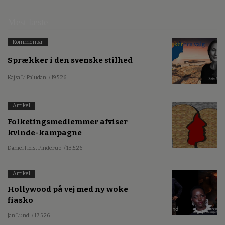
Mest læste
Kommentar
Sprækker i den svenske stilhed
Kajsa Li Paludan
/ 19.5.26
Artikel
Folketingsmedlemmer afviser
kvinde-kampagne
Daniel Holst Pinderup
/ 13.5.26
Artikel
Hollywood på vej med ny woke
fiasko
Jan Lund
/ 17.5.26