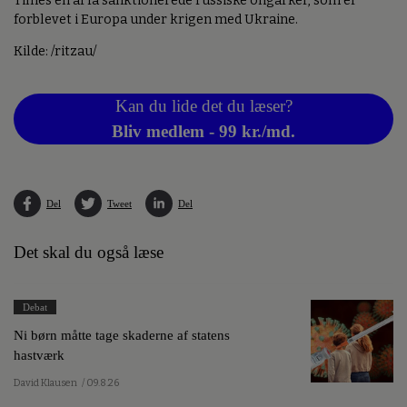
Times en af få sanktionerede russiske oligarker, som er
forblevet i Europa under krigen med Ukraine.
Kilde: /ritzau/
Kan du lide det du læser?
Bliv medlem - 99 kr./md.
Del
Tweet
Del
Det skal du også læse
Debat
Ni børn måtte tage skaderne af statens
hastværk
David Klausen
/ 09.8.26