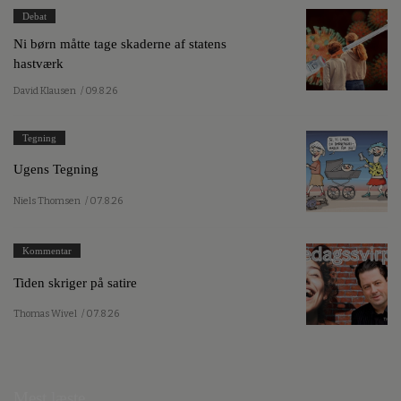
Debat
Ni børn måtte tage skaderne af statens
hastværk
David Klausen
/ 09.8.26
Tegning
Ugens Tegning
Niels Thomsen
/ 07.8.26
Kommentar
Tiden skriger på satire
Thomas Wivel
/ 07.8.26
Mest læste