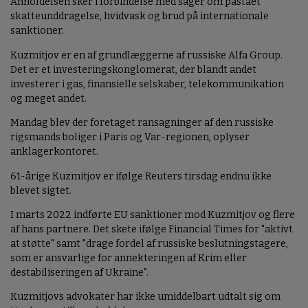
Anholdelsen sker i forbindelse med sager om påstået
skatteunddragelse, hvidvask og brud på internationale
sanktioner.
Kuzmitjov er en af grundlæggerne af russiske Alfa Group.
Det er et investeringskonglomerat, der blandt andet
investerer i gas, finansielle selskaber, telekommunikation
og meget andet.
Mandag blev der foretaget ransagninger af den russiske
rigsmands boliger i Paris og Var-regionen, oplyser
anklagerkontoret.
61-årige Kuzmitjov er ifølge Reuters tirsdag endnu ikke
blevet sigtet.
I marts 2022 indførte EU sanktioner mod Kuzmitjov og flere
af hans partnere. Det skete ifølge Financial Times for "aktivt
at støtte" samt "drage fordel af russiske beslutningstagere,
som er ansvarlige for annekteringen af Krim eller
destabiliseringen af Ukraine".
Kuzmitjovs advokater har ikke umiddelbart udtalt sig om