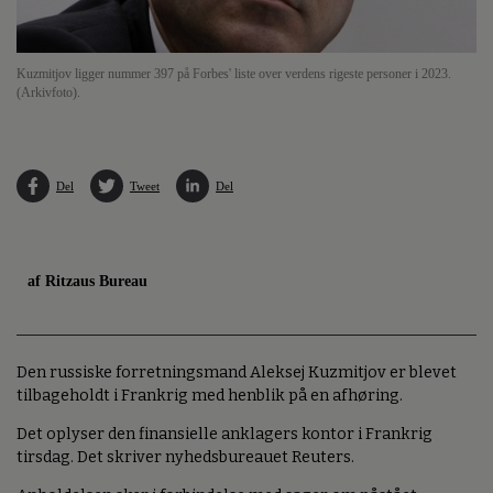
Kuzmitjov ligger nummer 397 på Forbes' liste over verdens rigeste personer i 2023.
(Arkivfoto).
Del
Tweet
Del
af Ritzaus Bureau
Den russiske forretningsmand Aleksej Kuzmitjov er blevet
tilbageholdt i Frankrig med henblik på en afhøring.
Det oplyser den finansielle anklagers kontor i Frankrig
tirsdag. Det skriver nyhedsbureauet Reuters.