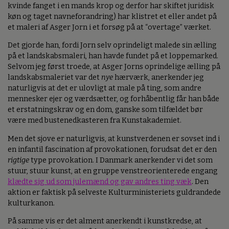
kvinde fanget i en mands krop og derfor har skiftet juridisk
køn og taget navneforandring) har klistret et eller andet på
et maleri af Asger Jorn i et forsøg på at “overtage” værket.
Det gjorde han, fordi Jorn selv oprindeligt malede sin ælling
på et landskabsmaleri, han havde fundet på et loppemarked.
Selvom jeg først troede, at Asger Jorns oprindelige ælling på
landskabsmaleriet var det
nye
hærværk, anerkender jeg
naturligvis at det er ulovligt at male på ting, som andre
mennesker ejer og værdsætter, og forhåbentlig får han både
et erstatningskrav og en dom, ganske som tilfældet bør
være med bustenedkasteren fra Kunstakademiet.
Men det sjove er naturligvis, at kunstverdenen er sovset ind i
en infantil fascination af provokationen, forudsat det er den
rigtige
type provokation. I Danmark anerkender vi det som
stuur, stuur kunst, at en gruppe venstreorienterede engang
klædte sig ud som julemænd og gav andres ting væk
. Den
aktion er faktisk på selveste Kulturministeriets guldrandede
kulturkanon.
På samme vis er det alment anerkendt i kunstkredse, at