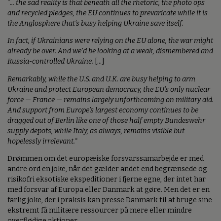
“
... the sad reality is that beneath all the rhetoric, the photo ops
and recycled pledges, the EU continues to prevaricate while it is
the Anglosphere that’s busy helping Ukraine save itself.
In fact, if Ukrainians were relying on the EU alone, the war might
already be over. And we’d be looking at a weak, dismembered and
Russia-controlled Ukraine.
[...]
Remarkably, while the U.S. and U.K. are busy helping to arm
Ukraine and protect European democracy, the EU’s only nuclear
force — France — remains largely unforthcoming on military aid.
And support from Europe’s largest economy continues to be
dragged out of Berlin like one of those half empty Bundeswehr
supply depots, while Italy, as always, remains visible but
hopelessly irrelevant.
“
Drømmen om det europæiske forsvarssamarbejde er med
andre ord en joke, når det gælder andet end begrænsede og
risikofri eksotiske ekspeditioner i fjerne egne, der intet har
med forsvar af Europa eller Danmark at gøre. Men det er en
farlig joke, der i praksis kan presse Danmark til at bruge sine
ekstremt få militære ressourcer på mere eller mindre
overflødige aktioner.