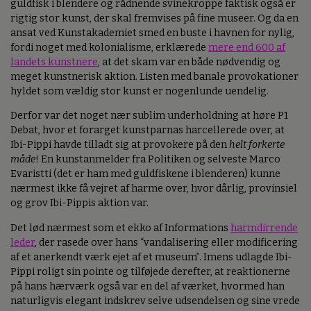
guldfisk i blendere og rådnende svinekroppe faktisk også er
rigtig stor kunst, der skal fremvises på fine museer. Og da en
ansat ved Kunstakademiet smed en buste i havnen for nylig,
fordi noget med kolonialisme, erklærede
mere end 600 af
landets kunstnere
, at det skam var en både nødvendig og
meget kunstnerisk aktion. Listen med banale provokationer
hyldet som vældig stor kunst er nogenlunde uendelig.
Derfor var det noget nær sublim underholdning at høre P1
Debat, hvor et forarget kunstparnas harcellerede over, at
Ibi-Pippi havde tilladt sig at provokere på den
helt forkerte
måde
! En kunstanmelder fra Politiken og selveste Marco
Evaristti (det er ham med guldfiskene i blenderen) kunne
nærmest ikke få vejret af harme over, hvor dårlig, provinsiel
og grov Ibi-Pippis aktion var.
Det lød nærmest som et ekko af Informations
harmdirrende
leder
, der rasede over hans “vandalisering eller modificering
af et anerkendt værk ejet af et museum”. Imens udlagde Ibi-
Pippi roligt sin pointe og tilføjede derefter, at reaktionerne
på hans hærværk også var en del af værket, hvormed han
naturligvis elegant indskrev selve udsendelsen og sine vrede