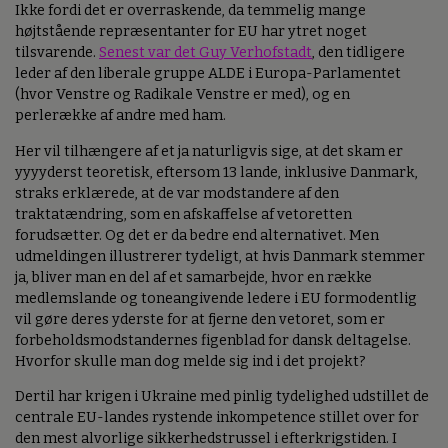
Ikke fordi det er overraskende, da temmelig mange
højtstående repræsentanter for EU har ytret noget
tilsvarende.
Senest var det Guy Verhofstadt
, den tidligere
leder af den liberale gruppe ALDE i Europa-Parlamentet
(hvor Venstre og Radikale Venstre er med), og en
perlerække af andre med ham.
Her vil tilhængere af et ja naturligvis sige, at det skam er
yyyyderst teoretisk, eftersom 13 lande, inklusive Danmark,
straks erklærede, at de var modstandere af den
traktatændring, som en afskaffelse af vetoretten
forudsætter. Og det er da bedre end alternativet. Men
udmeldingen illustrerer tydeligt, at hvis Danmark stemmer
ja, bliver man en del af et samarbejde, hvor en række
medlemslande og toneangivende ledere i EU formodentlig
vil gøre deres yderste for at fjerne den vetoret, som er
forbeholdsmodstandernes figenblad for dansk deltagelse.
Hvorfor skulle man dog melde sig ind i det projekt?
Dertil har krigen i Ukraine med pinlig tydelighed udstillet de
centrale EU-landes rystende inkompetence stillet over for
den mest alvorlige sikkerhedstrussel i efterkrigstiden. I