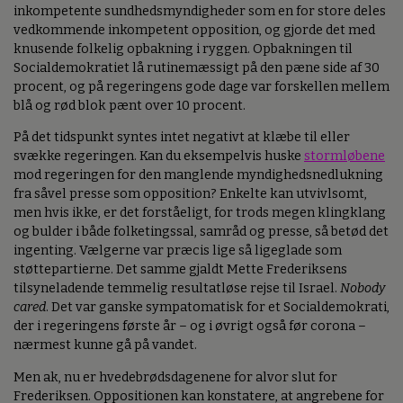
inkompetente sundhedsmyndigheder som en for store deles
vedkommende inkompetent opposition, og gjorde det med
knusende folkelig opbakning i ryggen. Opbakningen til
Socialdemokratiet lå rutinemæssigt på den pæne side af 30
procent, og på regeringens gode dage var forskellen mellem
blå og rød blok pænt over 10 procent.
På det tidspunkt syntes intet negativt at klæbe til eller
svække regeringen. Kan du eksempelvis huske
stormløbene
mod regeringen for den manglende myndighedsnedlukning
fra såvel presse som opposition? Enkelte kan utvivlsomt,
men hvis ikke, er det forståeligt, for trods megen klingklang
og bulder i både folketingssal, samråd og presse, så betød det
ingenting. Vælgerne var præcis lige så ligeglade som
støttepartierne. Det samme gjaldt Mette Frederiksens
tilsyneladende temmelig resultatløse rejse til Israel.
Nobody
cared
. Det var ganske sympatomatisk for et Socialdemokrati,
der i regeringens første år – og i øvrigt også før corona –
nærmest kunne gå på vandet.
Men ak, nu er hvedebrødsdagenene for alvor slut for
Frederiksen. Oppositionen kan konstatere, at angrebene for