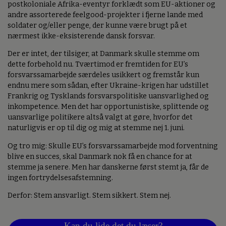
postkoloniale Afrika-eventyr forklædt som EU-aktioner og
andre assorterede feelgood-projekter i fjerne lande med
soldater og/eller penge, der kunne være brugt på et
nærmest ikke-eksisterende dansk forsvar.
Der er intet, der tilsiger, at Danmark skulle stemme om
dette forbehold nu. Tværtimod er fremtiden for EU’s
forsvarssamarbejde særdeles usikkert og fremstår kun
endnu mere som sådan, efter Ukraine-krigen har udstillet
Frankrig og Tysklands forsvarspolitiske uansvarlighed og
inkompetence. Men det har opportunistiske, splittende og
uansvarlige politikere altså valgt at gøre, hvorfor det
naturligvis er op til dig og mig at stemme nej 1. juni.
Og tro mig: Skulle EU’s forsvarssamarbejde mod forventning
blive en succes, skal Danmark nok få en chance for at
stemme ja senere. Men har danskerne først stemt ja, får de
ingen fortrydelsesafstemning.
Derfor: Stem ansvarligt. Stem sikkert. Stem nej.
Kan du lide det du læser?