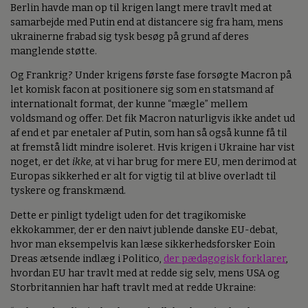
Berlin havde man op til krigen langt mere travlt med at
samarbejde med Putin end at distancere sig fra ham, mens
ukrainerne frabad sig tysk besøg på grund af deres
manglende støtte.
Og Frankrig? Under krigens første fase forsøgte Macron på
let komisk facon at positionere sig som en statsmand af
internationalt format, der kunne “mægle” mellem
voldsmand og offer. Det fik Macron naturligvis ikke andet ud
af end et par enetaler af Putin, som han så også kunne få til
at fremstå lidt mindre isoleret. Hvis krigen i Ukraine har vist
noget, er det
ikke
, at vi har brug for mere EU, men derimod at
Europas sikkerhed er alt for vigtig til at blive overladt til
tyskere og franskmænd.
Dette er pinligt tydeligt uden for det tragikomiske
ekkokammer, der er den naivt jublende danske EU-debat,
hvor man eksempelvis kan læse sikkerhedsforsker Eoin
Dreas ætsende indlæg i Politico,
der pædagogisk forklarer
,
hvordan EU har travlt med at redde sig selv, mens USA og
Storbritannien har haft travlt med at redde Ukraine: