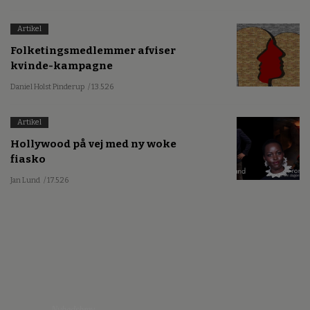
Artikel
Folketingsmedlemmer afviser
kvinde-kampagne
Daniel Holst Pinderup
/ 13.5.26
Artikel
Hollywood på vej med ny woke
fiasko
Jan Lund
/ 17.5.26
Nyhedsbrev