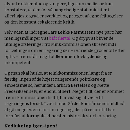
alvor trækker blod og vælgere, ligesom medierne kan
konstatere, at den før så uangribelige statsminister i
allerhøjeste grad er svækket og præget af egne fejltagelser
og den konstant eskalerende kritik.
Selv uden at indregne Lars Løkke Rasmussens nye parti har
meningsmålinger vist
blåt flertal
. Og drypvist bliver de
utallige afsløringer fra Minkkommissionen skrevet ind i
fortællingen om en regering der – i variende grader alt efter
optik – fremstår magtfuldkommen, lovbrydende og
inkompetent.
Og man skal huske, at Minkkommissionen langt fra er
færdig. Ingen af de højest rangerende politikere og
embedsmænd, herunder Barbara Bertelsen og Mette
Frederiksen selv, er endnu afhørt. Meget lidt, der er kommet
frem i kommissionen hidtil, har vist sig at være til
regeringens fordel. Tværtimod. Så det kan såmænd snildt nå
at gå meget værre for en regering, der på rekordtid har
formået at formøble et næsten historisk stort forspring.
Nedlukning igen-igen?