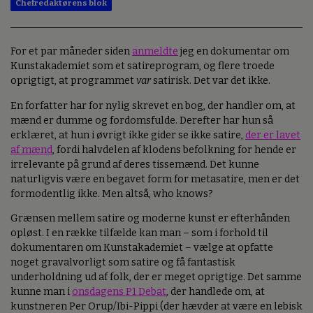
Chefredaktørens blok
For et par måneder siden
anmeldte
jeg en dokumentar om
Kunstakademiet som et satireprogram, og flere troede
oprigtigt, at programmet
var
satirisk. Det var det ikke.
En forfatter har for nylig skrevet en bog, der handler om, at
mænd er dumme og fordomsfulde. Derefter har hun så
erklæret, at hun i øvrigt ikke gider se ikke satire,
der er lavet
af mænd
, fordi halvdelen af klodens befolkning for hende er
irrelevante på grund af deres tissemænd. Det kunne
naturligvis være en begavet form for metasatire, men er det
formodentlig ikke. Men altså, who knows?
Grænsen mellem satire og moderne kunst er efterhånden
opløst. I en række tilfælde kan man – som i forhold til
dokumentaren om Kunstakademiet – vælge at opfatte
noget gravalvorligt som satire og få fantastisk
underholdning ud af folk, der er meget oprigtige. Det samme
kunne man i
onsdagens P1 Debat
, der handlede om, at
kunstneren Per Orup/Ibi-Pippi (der hævder at være en lebisk