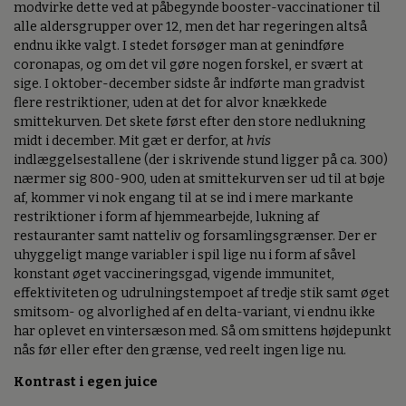
modvirke dette ved at påbegynde booster-vaccinationer til
alle aldersgrupper over 12, men det har regeringen altså
endnu ikke valgt. I stedet forsøger man at genindføre
coronapas, og om det vil gøre nogen forskel, er svært at
sige. I oktober-december sidste år indførte man gradvist
flere restriktioner, uden at det for alvor knækkede
smittekurven. Det skete først efter den store nedlukning
midt i december. Mit gæt er derfor, at
hvis
indlæggelsestallene (der i skrivende stund ligger på ca. 300)
nærmer sig 800-900, uden at smittekurven ser ud til at bøje
af, kommer vi nok engang til at se ind i mere markante
restriktioner i form af hjemmearbejde, lukning af
restauranter samt natteliv og forsamlingsgrænser. Der er
uhyggeligt mange variabler i spil lige nu i form af såvel
konstant øget vaccineringsgad, vigende immunitet,
effektiviteten og udrulningstempoet af tredje stik samt øget
smitsom- og alvorlighed af en delta-variant, vi endnu ikke
har oplevet en vintersæson med. Så om smittens højdepunkt
nås før eller efter den grænse, ved reelt ingen lige nu.
Kontrast i egen juice