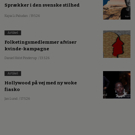
Sprækker i den svenske stilhed
Kajsa Li Paludan
/ 19.5.26
Artikel
Folketingsmedlemmer afviser
kvinde-kampagne
Daniel Holst Pinderup
/ 13.5.26
Artikel
Hollywood på vej med ny woke
fiasko
Jan Lund
/ 17.5.26