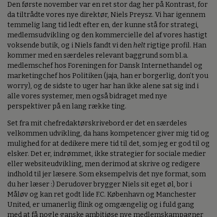
Den første november var en ret stor dag her på Kontrast, for
da tiltrådte vores nye direktør, Niels Preysz. Vi har igennem
temmelig lang tid ledt efter en, der kunne stå for strategi,
medlemsudvikling og den kommercielle del af vores hastigt
voksende butik, og i Niels fandt vi den
helt
rigtige profil. Han
kommer med en særdeles relevant baggrund som bl.a.
medlemschef hos Foreningen for Dansk Internethandel og
marketingchef hos Politiken (jaja, han er borgerlig, don’t you
worry), og de sidste to uger har han ikke alene sat sig ind i
alle vores systemer, men også bidraget med nye
perspektiver på en lang række ting.
Set fra mit chefredaktørskrivebord er det en særdeles
velkommen udvikling, da hans kompetencer giver mig tid og
mulighed for at dedikere mere tid til det, som jeg er god til og
elsker. Det er, indrømmet, ikke strategier for sociale medier
eller websiteudvikling, men derimod at skrive og redigere
indhold til jer læsere. Som eksempelvis det nye format, som
du her læser :) Derudover brygger Niels sit eget øl, bor i
Måløv og kan ret godt lide F.C. København og Manchester
United, er umanerlig flink og omgængelig og i fuld gang
med at få nogle ganske ambitiøse nye medlemskampagner