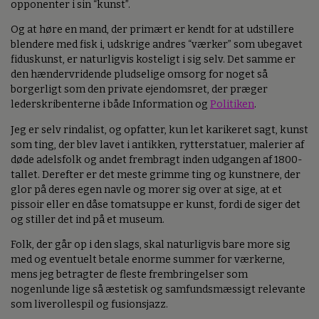
opponenter i sin “kunst”.
Og at høre en mand, der primært er kendt for at udstillere
blendere med fisk i, udskrige andres “værker” som ubegavet
fiduskunst, er naturligvis kosteligt i sig selv. Det samme er
den hændervridende pludselige omsorg for noget så
borgerligt som den private ejendomsret, der præger
lederskribenterne i både Information og
Politiken
.
Jeg er selv rindalist, og opfatter, kun let karikeret sagt, kunst
som ting, der blev lavet i antikken, rytterstatuer, malerier af
døde adelsfolk og andet frembragt inden udgangen af 1800-
tallet. Derefter er det meste grimme ting og kunstnere, der
glor på deres egen navle og morer sig over at sige, at et
pissoir eller en dåse tomatsuppe er kunst, fordi de siger det
og stiller det ind på et museum.
Folk, der går op i den slags, skal naturligvis bare more sig
med og eventuelt betale enorme summer for værkerne,
mens jeg betragter de fleste frembringelser som
nogenlunde lige så æstetisk og samfundsmæssigt relevante
som liverollespil og fusionsjazz.