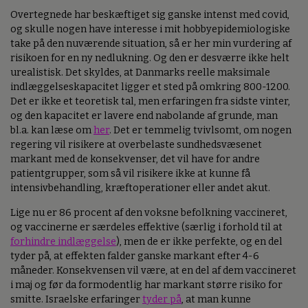
Overtegnede har beskæftiget sig ganske intenst med covid,
og skulle nogen have interesse i mit hobbyepidemiologiske
take på den nuværende situation, så er her min vurdering af
risikoen for en ny nedlukning. Og den er desværre ikke helt
urealistisk. Det skyldes, at Danmarks reelle maksimale
indlæggelseskapacitet ligger et sted på omkring 800-1200.
Det er ikke et teoretisk tal, men erfaringen fra sidste vinter,
og den kapacitet er lavere end nabolande af grunde, man
bl.a. kan læse om
her
. Det er temmelig tvivlsomt, om nogen
regering vil risikere at overbelaste sundhedsvæsenet
markant med de konsekvenser, det vil have for andre
patientgrupper, som så vil risikere ikke at kunne få
intensivbehandling, kræftoperationer eller andet akut.
Lige nu er 86 procent af den voksne befolkning vaccineret,
og vaccinerne er særdeles effektive (særlig i forhold til at
forhindre indlæggelse
), men de er ikke perfekte, og en del
tyder på, at effekten falder ganske markant efter 4-6
måneder. Konsekvensen vil være, at en del af dem vaccineret
i maj og før da formodentlig har markant større risiko for
smitte. Israelske erfaringer
tyder på
, at man kunne