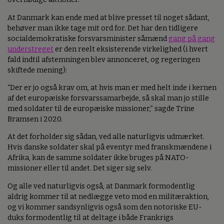
At Danmark kan ende med at blive presset til noget sådant,
behøver man ikke tage mit ord for. Det har den tidligere
socialdemokratiske forsvarsminister såmænd
gang på gang
understreget
er den reelt eksisterende virkelighed (i hvert
fald indtil afstemningen blev annonceret, og regeringen
skiftede mening):
“Der er jo også krav om, at hvis man er med helt inde i kernen
af det europæiske forsvarssamarbejde, så skal man jo stille
med soldater til de europæiske missioner,” sagde Trine
Bramsen i 2020.
At det forholder sig sådan, ved alle naturligvis udmærket.
Hvis danske soldater skal på eventyr med franskmændene i
Afrika, kan de samme soldater ikke bruges på NATO-
missioner eller til andet. Det siger sig selv.
Og alle ved naturligvis også, at Danmark formodentlig
aldrig kommer til at nedlægge veto mod en militæraktion,
og vi kommer sandsynligvis også som den notoriske EU-
duks formodentlig til at deltage i både Frankrigs