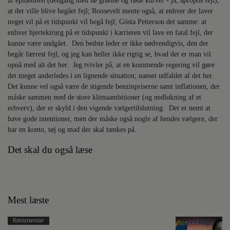
af epidemien (dengang med de grønne og røde kurver - ja, apropos fejl),
at der ville blive begået fejl; Roosevelt mente også, at enhver der laver
noget vil på et tidspunkt vil begå fejl; Gösta Petterson det samme: at
enhver hjertekirurg på et tidspunkt i karrieren vil lave en fatal fejl, der
kunne være undgået. Den bedste leder er ikke nødvendigvis, den der
begår færrest fejl, og jeg kan heller ikke rigtig se, hvad det er man vil
opnå med alt det her. Jeg tvivler på, at en kommende regering vil gøre
det meget anderledes i en lignende situation; uanset udfaldet af det her.
Det kunne vel også være de stigende benzinpriserne samt inflationen, der
måske sammen med de store klimaambitioner (og nedlukning af et
erhverv), der er skyld i den vigende vælgertilslutning. Det er nemt at
have gode intentioner, men der måske også nogle af hendes vælgere, der
har en konto, tøj og mad der skal tænkes på.
Det skal du også læse
Mest læste
Kommentar