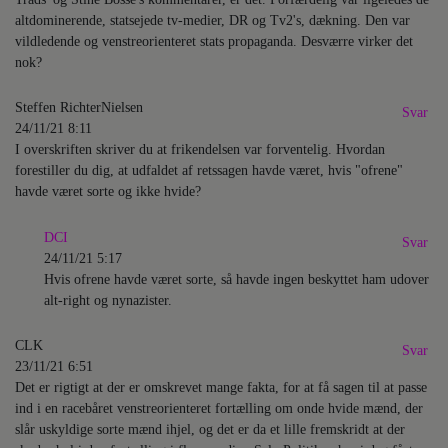
altdominerende, statsejede tv-medier, DR og Tv2's, dækning. Den var
vildledende og venstreorienteret stats propaganda. Desværre virker det
nok?
Steffen RichterNielsen
Svar
24/11/21 8:11
I overskriften skriver du at frikendelsen var forventelig. Hvordan
forestiller du dig, at udfaldet af retssagen havde været, hvis "ofrene"
havde været sorte og ikke hvide?
DCI
Svar
24/11/21 5:17
Hvis ofrene havde været sorte, så havde ingen beskyttet ham udover
alt-right og nynazister.
CLK
Svar
23/11/21 6:51
Det er rigtigt at der er omskrevet mange fakta, for at få sagen til at passe
ind i en racebåret venstreorienteret fortælling om onde hvide mænd, der
slår uskyldige sorte mænd ihjel, og det er da et lille fremskridt at der