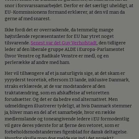
snor i forsvarssamarbejdet. Derfor er det særligt uheldigt, at
EU-Kommissionens formand erklærer, at den vil man da
gerne af med snarest.
Ikke fordi det er overraskende, da temmelig mange
højtstående repræsentanter for EU har ytret noget
tilsvarende.
Senest var det Guy Verhofstadt
, den tidligere
leder af den liberale gruppe ALDE i Europa-Parlamentet
(hvor Venstre og Radikale Venstre er med), og en
perlerække af andre med ham.
Her vil tilhængere af et ja naturligvis sige, at det skam er
yyyyderst teoretisk, eftersom 13 lande, inklusive Danmark,
straks erklærede, at de var modstandere af den
traktatændring, som en afskaffelse af vetoretten
forudsætter. Og det er da bedre end alternativet. Men
udmeldingen illustrerer tydeligt, at hvis Danmark stemmer
ja, bliver man en del af et samarbejde, hvor en række
medlemslande og toneangivende ledere i EU formodentlig
vil gøre deres yderste for at fjerne den vetoret, som er
forbeholdsmodstandernes figenblad for dansk deltagelse.
Hvorfor skulle man dog melde sig ind i det projekt?