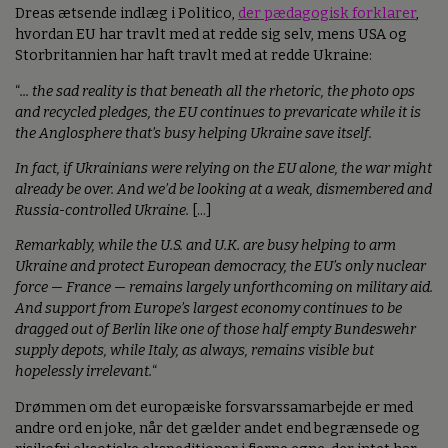
Dreas ætsende indlæg i Politico,
der pædagogisk forklarer
,
hvordan EU har travlt med at redde sig selv, mens USA og
Storbritannien har haft travlt med at redde Ukraine:
“
... the sad reality is that beneath all the rhetoric, the photo ops
and recycled pledges, the EU continues to prevaricate while it is
the Anglosphere that’s busy helping Ukraine save itself.
In fact, if Ukrainians were relying on the EU alone, the war might
already be over. And we’d be looking at a weak, dismembered and
Russia-controlled Ukraine.
[...]
Remarkably, while the U.S. and U.K. are busy helping to arm
Ukraine and protect European democracy, the EU’s only nuclear
force — France — remains largely unforthcoming on military aid.
And support from Europe’s largest economy continues to be
dragged out of Berlin like one of those half empty Bundeswehr
supply depots, while Italy, as always, remains visible but
hopelessly irrelevant.
“
Drømmen om det europæiske forsvarssamarbejde er med
andre ord en joke, når det gælder andet end begrænsede og