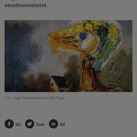
venstreorienteret.
Foto: Asger Jorn/Museum Jorn/Ibi-Pippi
Del
Tweet
Del