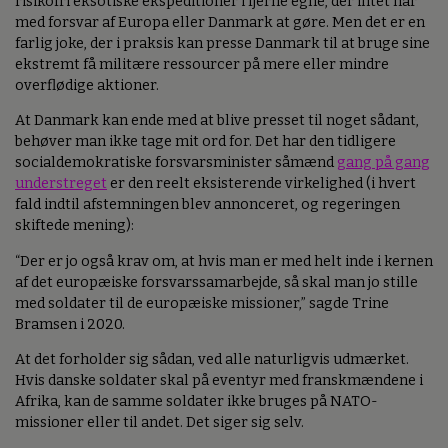
risikofri eksotiske ekspeditioner i fjerne egne, der intet har
med forsvar af Europa eller Danmark at gøre. Men det er en
farlig joke, der i praksis kan presse Danmark til at bruge sine
ekstremt få militære ressourcer på mere eller mindre
overflødige aktioner.
At Danmark kan ende med at blive presset til noget sådant,
behøver man ikke tage mit ord for. Det har den tidligere
socialdemokratiske forsvarsminister såmænd
gang på gang
understreget
er den reelt eksisterende virkelighed (i hvert
fald indtil afstemningen blev annonceret, og regeringen
skiftede mening):
“Der er jo også krav om, at hvis man er med helt inde i kernen
af det europæiske forsvarssamarbejde, så skal man jo stille
med soldater til de europæiske missioner,” sagde Trine
Bramsen i 2020.
At det forholder sig sådan, ved alle naturligvis udmærket.
Hvis danske soldater skal på eventyr med franskmændene i
Afrika, kan de samme soldater ikke bruges på NATO-
missioner eller til andet. Det siger sig selv.