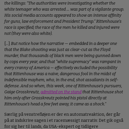
the killings: “The authorities were investigating whether the
white teenager who was arrested … was part of a vigilante group.
His social media accounts appeared to show an intense affinity
for guns, law enforcement and President Trump.” Rittenhouse’s
race is specified; the race of the men he killed and injured were
not (they were also white).
[...]
But notice how the narrative — embedded in a deeper one
that the Blake shooting was just as clear-cut as the Floyd
murder, that thousands of black men were being gunned down
by cops every year, and that “white supremacy” was rampant in
every cranny of America — effectively excluded the possibility
that Rittenhouse was a naive, dangerous fool in the midst of
indefensible mayhem, who, in the end, shot assailants in self-
defense. And so when, this week, one of Rittenhouse’s pursuers,
Gaige Grosskreutz,
admitted on the stand
that Rittenhouse shot
him only after Grosskreutz pointed his pistol directly at
Rittenhouse’s head a few feet away, it came as a shock.
”
Særlig på venstrefløjen er der en automatreaktion, der går
på at indskrive sagen i et racemæssigt narrativ. Det gik også
for sig her til lands, da USA-ekspert og tidligere