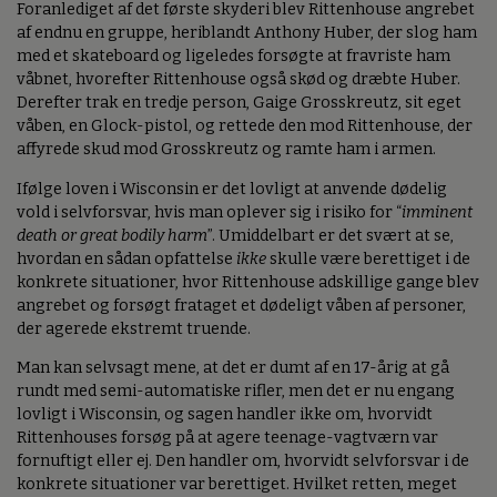
Foranlediget af det første skyderi blev Rittenhouse angrebet
af endnu en gruppe, heriblandt Anthony Huber, der slog ham
med et skateboard og ligeledes forsøgte at fravriste ham
våbnet, hvorefter Rittenhouse også skød og dræbte Huber.
Derefter trak en tredje person, Gaige Grosskreutz, sit eget
våben, en Glock-pistol, og rettede den mod Rittenhouse, der
affyrede skud mod Grosskreutz og ramte ham i armen.
Ifølge loven i Wisconsin er det lovligt at anvende dødelig
vold i selvforsvar, hvis man oplever sig i risiko for “
imminent
death or great bodily harm
”. Umiddelbart er det svært at se,
hvordan en sådan opfattelse
ikke
skulle være berettiget i de
konkrete situationer, hvor Rittenhouse adskillige gange blev
angrebet og forsøgt frataget et dødeligt våben af personer,
der agerede ekstremt truende.
Man kan selvsagt mene, at det er dumt af en 17-årig at gå
rundt med semi-automatiske rifler, men det er nu engang
lovligt i Wisconsin, og sagen handler ikke om, hvorvidt
Rittenhouses forsøg på at agere teenage-vagtværn var
fornuftigt eller ej. Den handler om, hvorvidt selvforsvar i de
konkrete situationer var berettiget. Hvilket retten, meget