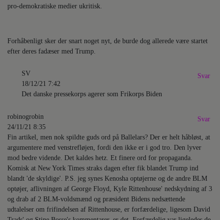
pro-demokratiske medier ukritisk.
Forhåbenligt sker der snart noget nyt, de burde dog allerede være startet
efter deres fadæser med Trump.
SV
Svar
18/12/21 7:42
Det danske pressekorps agerer som Frikorps Biden
robinogrobin
Svar
24/11/21 8:35
Fin artikel, men nok spildte guds ord på Ballelars? Der er helt håbløst, at
argumentere med venstrefløjen, fordi den ikke er i god tro. Den lyver
mod bedre vidende. Det kaldes hetz. Et finere ord for propaganda.
Komisk at New York Times straks dagen efter fik blandet Trump ind
blandt 'de skyldige'. P.S. jeg synes Kenosha optøjerne og de andre BLM
optøjer, aflivningen af George Floyd, Kyle Rittenhouse' nedskydning af 3
og drab af 2 BLM-voldsmænd og præsident Bidens nedsættende
udtalelser om frifindelsen af Rittenhouse, er forfærdelige, ligesom David
Trads' og Stine Bosse's kommentarer, er det. Forfærdelig var ligeledes de