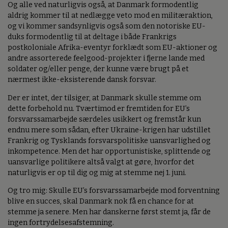
Og alle ved naturligvis også, at Danmark formodentlig
aldrig kommer til at nedlægge veto mod en militæraktion,
og vi kommer sandsynligvis også som den notoriske EU-
duks formodentlig til at deltage i både Frankrigs
postkoloniale Afrika-eventyr forklædt som EU-aktioner og
andre assorterede feelgood-projekter i fjerne lande med
soldater og/eller penge, der kunne være brugt på et
nærmest ikke-eksisterende dansk forsvar.
Der er intet, der tilsiger, at Danmark skulle stemme om
dette forbehold nu. Tværtimod er fremtiden for EU’s
forsvarssamarbejde særdeles usikkert og fremstår kun
endnu mere som sådan, efter Ukraine-krigen har udstillet
Frankrig og Tysklands forsvarspolitiske uansvarlighed og
inkompetence. Men det har opportunistiske, splittende og
uansvarlige politikere altså valgt at gøre, hvorfor det
naturligvis er op til dig og mig at stemme nej 1. juni.
Og tro mig: Skulle EU’s forsvarssamarbejde mod forventning
blive en succes, skal Danmark nok få en chance for at
stemme ja senere. Men har danskerne først stemt ja, får de
ingen fortrydelsesafstemning.