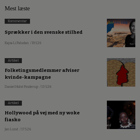
Mest læste
Kommentar
Sprækker i den svenske stilhed
Kajsa Li Paludan
/ 19.5.26
Artikel
Folketingsmedlemmer afviser
kvinde-kampagne
Daniel Holst Pinderup
/ 13.5.26
Artikel
Hollywood på vej med ny woke
fiasko
Jan Lund
/ 17.5.26