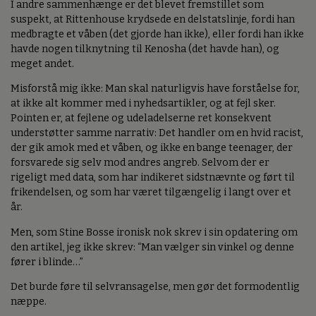
I andre sammenhænge er det blevet fremstillet som
suspekt, at Rittenhouse krydsede en delstatslinje, fordi han
medbragte et våben (det gjorde han ikke), eller fordi han ikke
havde nogen tilknytning til Kenosha (det havde han), og
meget andet.
Misforstå mig ikke: Man skal naturligvis have forståelse for,
at ikke alt kommer med i nyhedsartikler, og at fejl sker.
Pointen er, at fejlene og udeladelserne ret konsekvent
understøtter samme narrativ: Det handler om en hvid racist,
der gik amok med et våben, og ikke en bange teenager, der
forsvarede sig selv mod andres angreb. Selvom der er
rigeligt med data, som har indikeret sidstnævnte og ført til
frikendelsen, og som har været tilgængelig i langt over et
år.
Men, som Stine Bosse ironisk nok skrev i sin opdatering om
den artikel, jeg ikke skrev: “Man vælger sin vinkel og denne
fører i blinde…”
Det burde føre til selvransagelse, men gør det formodentlig
næppe.