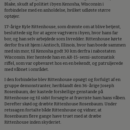
Blake, skudt af politiet i byen Kenosha, Wisconsin i
forbindelse med en anholdelse, hvilket udløste større
optøjer.
17-årige Kyle Rittenhouse, som drømte om at blive betjent,
besluttede sig for at agere vagtværn i byen, hvor hans far
bor, og han selv arbejdede som livredder. Rittenhouse kørte
derfor fra sit hjem i Antioch, Illinois, hvor han boede sammen
med sin mor, til Kenosha godt 30 km derfra i nabostaten
Wisconsin. Her hentede han en AR-15-semi-automatisk
riffel, som var opbevaret hos en en bekendt, og patruljerede
med våbnet i området.
I den forbindelse blev Rittenhouse opsøgt og forfulgt af en
gruppe demonstranter, heriblandt den 36-årige Joseph
Rosenbaum, der kastede forskellige genstande på
Rittenhouse og til sidst forsøgte at fravriste ham hans våben.
Derefter skød og dræbte Rittenhouse Rosenbaum. Under
retssagen fortalte både Rittenhouse og vidner, at
Rosenbaum flere gange have truet med at dræbe
Rittenhouse inden skyderiet.