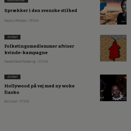
Kommentar
Sprækker i den svenske stilhed
Kajsa Li Paludan
/ 19.5.26
Artikel
Folketingsmedlemmer afviser
kvinde-kampagne
Daniel Holst Pinderup
/ 13.5.26
Artikel
Hollywood på vej med ny woke
fiasko
Jan Lund
/ 17.5.26