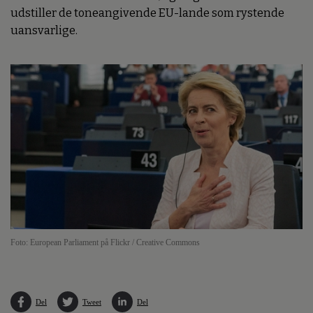
udstiller de toneangivende EU-lande som rystende
uansvarlige.
Foto: European Parliament på Flickr / Creative Commons
Del
Tweet
Del