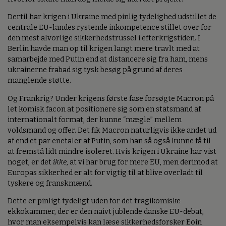
Dertil har krigen i Ukraine med pinlig tydelighed udstillet de
centrale EU-landes rystende inkompetence stillet over for
den mest alvorlige sikkerhedstrussel i efterkrigstiden. I
Berlin havde man op til krigen langt mere travlt med at
samarbejde med Putin end at distancere sig fra ham, mens
ukrainerne frabad sig tysk besøg på grund af deres
manglende støtte.
Og Frankrig? Under krigens første fase forsøgte Macron på
let komisk facon at positionere sig som en statsmand af
internationalt format, der kunne “mægle” mellem
voldsmand og offer. Det fik Macron naturligvis ikke andet ud
af end et par enetaler af Putin, som han så også kunne få til
at fremstå lidt mindre isoleret. Hvis krigen i Ukraine har vist
noget, er det
ikke
, at vi har brug for mere EU, men derimod at
Europas sikkerhed er alt for vigtig til at blive overladt til
tyskere og franskmænd.
Dette er pinligt tydeligt uden for det tragikomiske
ekkokammer, der er den naivt jublende danske EU-debat,
hvor man eksempelvis kan læse sikkerhedsforsker Eoin