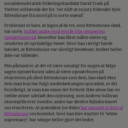
socialdemokratisk folketingskandidat David Trads på
Twitter erklærede det for “ret vildt at en jury frikender Kyle
Rittenhouse fra mord på to sorte mænd”.
Problemet er bare, at ingen af de tre, som Rittenhouse skød,
var sorte,
hvilket andre også gjorde USA-eksperten
opmærksom på,
hvorefter han fåret måtte slette og
omskrive sit oprindelige tweet. Hvor han i øvrigt havde
hævdet, at Rittenhouse var ulovligt bevæbnet, hvilket heller
ikke var tilfældet.
Min påstand er, at det vil være umuligt for nogen at følge
sagen opmærksomt uden at være opmærksom på
etniciteten på såvel Rittenhouse som dem, han skød. Men
hvis man kun har fulgt mediedækningen sporadisk, er det
forståeligt, at man kan misse det forhold. Ikke alene har en
række aviser udeladt den oplysning, som Andrew Sullivan
eksemplificerer ovenfor, andre har direkte fejlinformeret
om etniciteten. At præsident Joe Biden
har anvendt et foto af
Rittenhouse
i en kontekst, hvor han blev knyttet til “white
supremacy”, har næppe heller gjort det bedre.