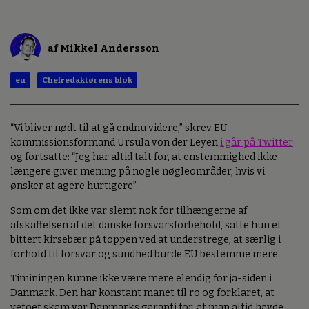
af Mikkel Andersson
eu
Chefredaktørens blok
“Vi bliver nødt til at gå endnu videre,” skrev EU-
kommissionsformand Ursula von der Leyen
i går på Twitter
og fortsatte: “Jeg har altid talt for, at enstemmighed ikke
længere giver mening på nogle nøgleområder, hvis vi
ønsker at agere hurtigere”.
Som om det ikke var slemt nok for tilhængerne af
afskaffelsen af det danske forsvarsforbehold, satte hun et
bittert kirsebær på toppen ved at understrege, at særlig i
forhold til forsvar og sundhed burde EU bestemme mere.
Timiningen kunne ikke være mere elendig for ja-siden i
Danmark. Den har konstant manet til ro og forklaret, at
vetoet skam var Danmarks garanti for, at man altid havde