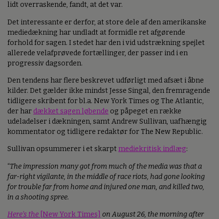
lidt overraskende, fandt, at det var.
Det interessante er derfor, at store dele af den amerikanske
mediedækning har undladt at formidle ret afgørende
forhold for sagen. I stedet har den i vid udstrækning spejlet
allerede velafprøvede fortællinger, der passer ind i en
progressiv dagsorden.
Den tendens har flere beskrevet udførligt med afsæt i åbne
kilder. Det gælder ikke mindst Jesse Singal, den fremragende
tidligere skribent for bl.a. New York Times og The Atlantic,
der har
dækket sagen løbende
og påpeget en række
udeladelser i dækningen, samt Andrew Sullivan, uafhængig
kommentator og tidligere redaktør for The New Republic.
Sullivan opsummerer i et skarpt
mediekritisk indlæg
:
“
The impression many got from much of the media was that a
far-right vigilante, in the middle of race riots, had gone looking
for trouble far from home and injured one man, and killed two,
in a shooting spree.
Here’s the
[New York Times]
on August 26, the morning after