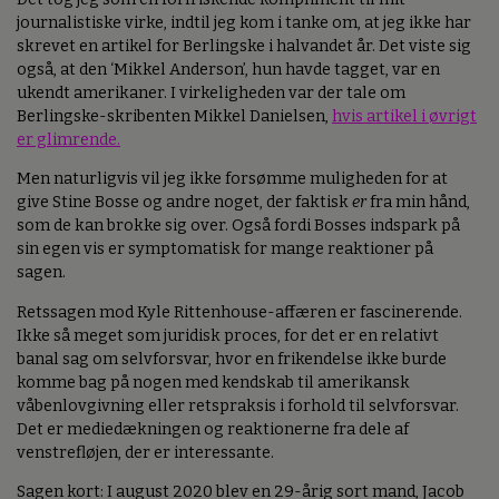
journalistiske virke, indtil jeg kom i tanke om, at jeg ikke har
skrevet en artikel for Berlingske i halvandet år. Det viste sig
også, at den ‘Mikkel Anderson’, hun havde tagget, var en
ukendt amerikaner. I virkeligheden var der tale om
Berlingske-skribenten Mikkel Danielsen,
hvis artikel i øvrigt
er glimrende.
Men naturligvis vil jeg ikke forsømme muligheden for at
give Stine Bosse og andre noget, der faktisk
er
fra min hånd,
som de kan brokke sig over. Også fordi Bosses indspark på
sin egen vis er symptomatisk for mange reaktioner på
sagen.
Retssagen mod Kyle Rittenhouse-affæren er fascinerende.
Ikke så meget som juridisk proces, for det er en relativt
banal sag om selvforsvar, hvor en frikendelse ikke burde
komme bag på nogen med kendskab til amerikansk
våbenlovgivning eller retspraksis i forhold til selvforsvar.
Det er mediedækningen og reaktionerne fra dele af
venstrefløjen, der er interessante.
Sagen kort: I august 2020 blev en 29-årig sort mand, Jacob