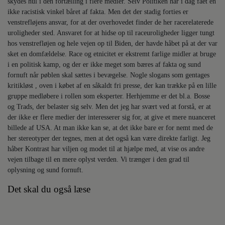
skydes hul i den fortælling i flere medier. Selv Politiken har i dag fået en
ikke racistisk vinkel båret af fakta. Men det der stadig forties er
venstrefløjens ansvar, for at der overhovedet finder de her racerelaterede
uroligheder sted. Ansvaret for at hidse op til raceuroligheder ligger tungt
hos venstrefløjen og hele vejen op til Biden, der havde håbet på at der var
sket en domfældelse. Race og etnicitet er ekstremt farlige midler at bruge
i en politisk kamp, og der er ikke meget som bæres af fakta og sund
fornuft når pøblen skal sættes i bevægelse. Nogle slogans som gentages
kritikløst , oven i købet af en såkaldt fri presse, der kan trække på en lille
gruppe medløbere i rollen som eksperter. Herhjemme er det bl.a. Bosse
og Trads, der belaster sig selv. Men det jeg har svært ved at forstå, er at
der ikke er flere medier der interesserer sig for, at give et mere nuanceret
billede af USA. At man ikke kan se, at det ikke bare er for nemt med de
her stereotyper der tegnes, men at det også kan være direkte farligt. Jeg
håber Kontrast har viljen og modet til at hjælpe med, at vise os andre
vejen tilbage til en mere oplyst verden. Vi trænger i den grad til
oplysning og sund fornuft.
Det skal du også læse