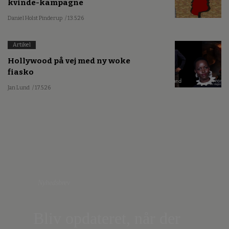
kvinde-kampagne
Daniel Holst Pinderup
/ 13.5.26
Artikel
Hollywood på vej med ny woke
fiasko
Jan Lund
/ 17.5.26
Nyhedsbrev
Bliv opdateret, når der