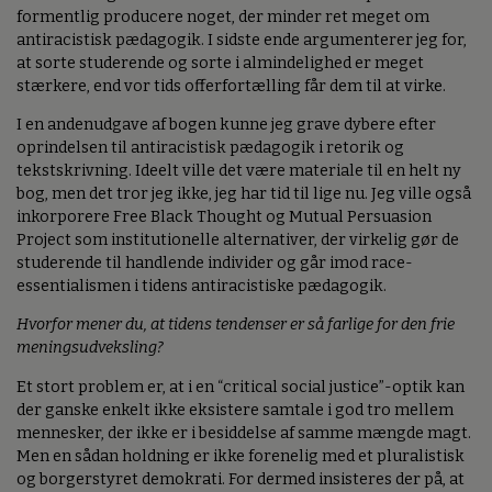
formentlig producere noget, der minder ret meget om
antiracistisk pædagogik. I sidste ende argumenterer jeg for,
at sorte studerende og sorte i almindelighed er meget
stærkere, end vor tids offerfortælling får dem til at virke.
I en andenudgave af bogen kunne jeg grave dybere efter
oprindelsen til antiracistisk pædagogik i retorik og
tekstskrivning. Ideelt ville det være materiale til en helt ny
bog, men det tror jeg ikke, jeg har tid til lige nu. Jeg ville også
inkorporere Free Black Thought og Mutual Persuasion
Project som institutionelle alternativer, der virkelig gør de
studerende til handlende individer og går imod race-
essentialismen i tidens antiracistiske pædagogik.
Hvorfor mener du, at tidens tendenser er så farlige for den frie
meningsudveksling?
Et stort problem er, at i en “critical social justice”-optik kan
der ganske enkelt ikke eksistere samtale i god tro mellem
mennesker, der ikke er i besiddelse af samme mængde magt.
Men en sådan holdning er ikke forenelig med et pluralistisk
og borgerstyret demokrati. For dermed insisteres der på, at