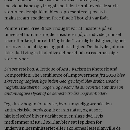
individualisme og ytringsfrihed, der fremhævede de sorte
stemmer, der sjældent blev repræsenteret positivt i
mainstream-medierne. Free Black Thought var født.
Pointen med Free Black Thought var at insistere på en
universel humanisme, der insisterer på, at individer, uanset
race eller køn, har ret til “ligheder”: værdighedslighed, lighed
for loven; social lighed og politisk lighed. Det betyder, at man
ikke skal tvinges til at blive defineret ud fra racemæssige
stereotyper.
Din seneste bog,
A Critique of Anti-Racism in Rhetoric and
Composition: The Semblance of Empowerment
fra 2020, blev
skrevet og udgivet, lige inden George Floyd blev dræbt. Hvad er
nøglebudskaberne i bogen, og hvad ville du eventuelt ændre i en
andenudgave i lyset af de seneste tre års begivenheder?
Jeg skrev bogen for at vise, hvor umyndiggørende den
antiracistiske pædagogik er i sin natur, og at sort
hjælpeløshed bliver udråbt som en slags dyd. Hvis
medlemmer af Ku Klux Klan blev sat i spidsen for
undervisningsministeriet eller skolernes læseplan ville de