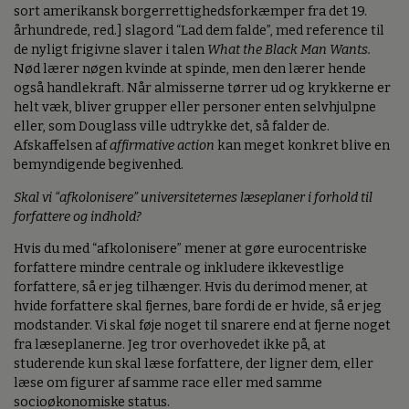
sort amerikansk borgerrettighedsforkæmper fra det 19.
århundrede, red.] slagord “Lad dem falde”, med reference til
de nyligt frigivne slaver i talen
What the Black Man Wants.
Nød lærer nøgen kvinde at spinde, men den lærer hende
også handlekraft. Når almisserne tørrer ud og krykkerne er
helt væk, bliver grupper eller personer enten selvhjulpne
eller, som Douglass ville udtrykke det, så falder de.
Afskaffelsen af
affirmative action
kan meget konkret blive en
bemyndigende begivenhed.
Skal vi “afkolonisere” universiteternes læseplaner i forhold til
forfattere og indhold?
Hvis du med “afkolonisere” mener at gøre eurocentriske
forfattere mindre centrale og inkludere ikkevestlige
forfattere, så er jeg tilhænger. Hvis du derimod mener, at
hvide forfattere skal fjernes, bare fordi de er hvide, så er jeg
modstander. Vi skal føje noget til snarere end at fjerne noget
fra læseplanerne. Jeg tror overhovedet ikke på, at
studerende kun skal læse forfattere, der ligner dem, eller
læse om figurer af samme race eller med samme
socioøkonomiske status.