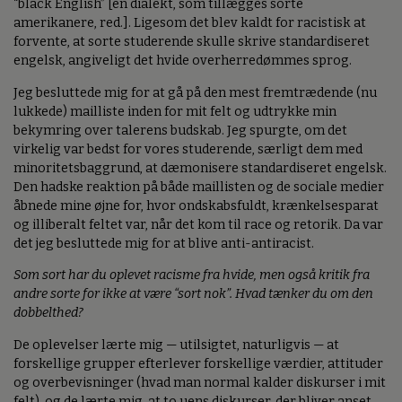
“black English” [en dialekt, som tillægges sorte
amerikanere, red.]. Ligesom det blev kaldt for racistisk at
forvente, at sorte studerende skulle skrive standardiseret
engelsk, angiveligt det hvide overherredømmes sprog.
Jeg besluttede mig for at gå på den mest fremtrædende (nu
lukkede) mailliste inden for mit felt og udtrykke min
bekymring over talerens budskab. Jeg spurgte, om det
virkelig var bedst for vores studerende, særligt dem med
minoritetsbaggrund, at dæmonisere standardiseret engelsk.
Den hadske reaktion på både maillisten og de sociale medier
åbnede mine øjne for, hvor ondskabsfuldt, krænkelsesparat
og illiberalt feltet var, når det kom til race og retorik. Da var
det jeg besluttede mig for at blive anti-antiracist.
Som sort har du oplevet racisme fra hvide, men også kritik fra
andre sorte for ikke at være “sort nok”. Hvad tænker du om den
dobbelthed?
De oplevelser lærte mig — utilsigtet, naturligvis — at
forskellige grupper efterlever forskellige værdier, attituder
og overbevisninger (hvad man normal kalder diskurser i mit
felt), og de lærte mig, at to uens diskurser, der bliver anset