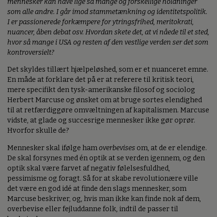
mennesker kan have lige så mange og forskellige holdninger
som alle andre. I går imod stammetænkning og identitetspolitik.
I er passionerede forkæmpere for ytringsfrihed, meritokrati,
nuancer, åben debat osv. Hvordan skete det, at vi nåede til et sted,
hvor så mange i USA og resten af den vestlige verden ser det som
kontroversielt?
Det skyldes tillært hjælpeløshed, som er et nuanceret emne.
En måde at forklare det på er at referere til kritisk teori,
mere specifikt den tysk-amerikanske filosof og sociolog
Herbert Marcuse og ønsket om at bruge sortes elendighed
til at retfærdiggøre omvæltningen af kapitalismen. Marcuse
vidste, at glade og succesrige mennesker ikke gør oprør.
Hvorfor skulle de?
Mennesker skal ifølge ham
overbevises
om, at de er elendige.
De skal forsynes med én optik at se verden igennem, og den
optik skal være farvet af negativ følelsesfuldhed,
pessimisme og foragt. Så for at skabe revolutionære ville
det være en god idé at finde den slags mennesker, som
Marcuse beskriver, og, hvis man ikke kan finde nok af dem,
overbevise eller fejluddanne folk, indtil de passer til