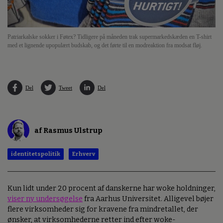
Patriarkalske sokker i Føtex? Tidligere på måneden trak supermarkedskæden en T-shirt
med et lignende upopulært budskab, og det førte til en modreaktion fra modsat fløj.
Del
Tweet
Del
af Rasmus Ulstrup
identitetspolitik
Erhverv
Kun lidt under 20 procent af danskerne har woke holdninger,
viser ny undersøgelse
fra Aarhus Universitet. Alligevel bøjer
flere virksomheder sig for kravene fra mindretallet, der
ønsker, at virksomhederne retter ind efter woke-