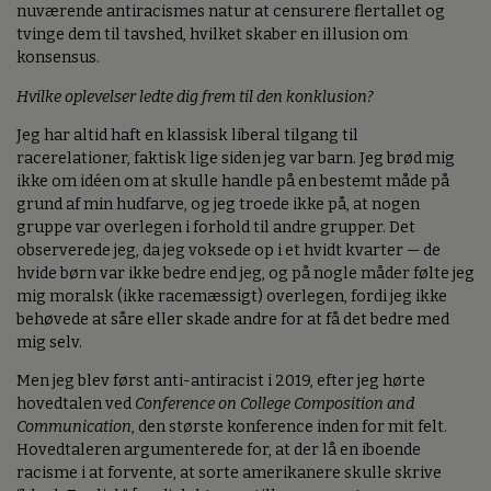
nuværende antiracismes natur at censurere flertallet og
tvinge dem til tavshed, hvilket skaber en illusion om
konsensus.
Hvilke oplevelser ledte dig frem til den konklusion?
Jeg har altid haft en klassisk liberal tilgang til
racerelationer, faktisk lige siden jeg var barn. Jeg brød mig
ikke om idéen om at skulle handle på en bestemt måde på
grund af min hudfarve, og jeg troede ikke på, at nogen
gruppe var overlegen i forhold til andre grupper. Det
observerede jeg, da jeg voksede op i et hvidt kvarter — de
hvide børn var ikke bedre end jeg, og på nogle måder følte jeg
mig moralsk (ikke racemæssigt) overlegen, fordi jeg ikke
behøvede at såre eller skade andre for at få det bedre med
mig selv.
Men jeg blev først anti-antiracist i 2019, efter jeg hørte
hovedtalen ved
Conference on College Composition and
Communication
, den største konference inden for mit felt.
Hovedtaleren argumenterede for, at der lå en iboende
racisme i at forvente, at sorte amerikanere skulle skrive