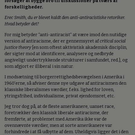
forsøger at bygge bro til diskussioner på tværs af
forskelligheder.
Erec Smith, du er blevet kaldt den anti-antiracistiske retoriker.
Hvad betyder det?
For mig betyder “anti-antiracist” at være imod den nutidige
version af antiracisme, der er gennemsyret af
critical social
justice theory
[en som oftest aktivistisk akademisk disciplin,
der sigter mod at identificere, analysere og nedbryde
angiveligt undertrykkende strukturer i samfundet, red.], og
som afgjort er illiberal i sin natur.
I modsætning til borgerrettighedsbevægelsen i Amerika i
1960’erne, så afviser denne nye udgave af antiracismen den
klassiske liberalismes værdier, f.eks. lighed for loven,
ytringsfrihed, individualisme, privat ejendomsret, etc.
Jeg tror dog på, at de fleste amerikanere, uanset race,
foretrækker den klassisk liberale antiracisme, der
fremførte, at problemet med Amerika ikke var de
ovennævnte værdier, men at sorte amerikanere var
forhindrede i at få udbytte af dem. Uheldigvis ligger det i den