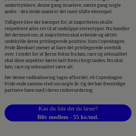
undertrykkere, denne gang israelere, næste gang nogle
andre - den hvide mand er det mest slidte eksempel.
Tidligere blev der kæmpet for, at majoriteten skulle
respektere alles ret til at undslippe stereotyper. Nu handler
det derimod om, at majoriteten skal erkende og aktivt
undskylde deres privilegerede position. Som Copenhagen
Pride åbenbart mener at have det privilegerede overblik
over. I stedet for at fjerne fokus fra køn, race og seksualitet
skal disse aspekter køres helt frem i forgrunden. Nu skal
køn, race og seksualitet være alt.
Før denne radikalisering tages af bordet, vil Copenhagen
Pride ende samme sted om nogle år. Og det bør fremtidige
partnere have med i deres risikovurdering.
Kan du lide det du læser?
Bliv medlem - 55 kr./md.