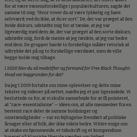
for at være væsensforskellige i populærkulturen, sagde det
samme til mig: “Hvor vover du at være lykkelig og have
selvværd; ved du ikke, at du er sort.” De, der var præget af den
hvide diskurs, udstødte mig for at tænke, at jeg var
ligeværdig med dem; de, der var præget af den sorte diskurs,
udstødte mig, fordi de mente at jeg tænkte, at jeg var bedre
end dem. De grupper havde to forskellige måder retorisk at
udtrykke det på og to forskellige værdisæt, men de ville
begge holde mig tilbage.
I 2020 blev du så medstifter og formand for Free Black Thought.
Hvad var baggrunden for det?
Da jeg I 2019 fortalte om mine oplevelser og delte mine
tekster og videoer på nettet, mødte jeg et par ligesindede. Vi
besluttede os for, at vi skulle samarbejde for at få pointeret,
at ”race-essentialisme” — idéen om, at alle mennesker fra en
bestemt race deler de samme holdninger og
omstændigheder — var en fejltagelse fremført af politiske
årsager eller af folk, der ikke vidste bedre. Vi blev enige om
at skabe en hjemmeside, et tidsskrift og et kompendium
baseret på klassiske liberale værdier om lighed,