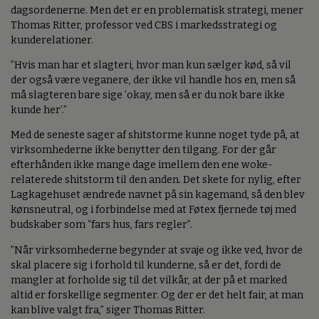
dagsordenerne. Men det er en problematisk strategi, mener
Thomas Ritter, professor ved CBS i markedsstrategi og
kunderelationer.
”Hvis man har et slagteri, hvor man kun sælger kød, så vil
der også være veganere, der ikke vil handle hos en, men så
må slagteren bare sige ’okay, men så er du nok bare ikke
kunde her’.”
Med de seneste sager af shitstorme kunne noget tyde på, at
virksomhederne ikke benytter den tilgang. For der går
efterhånden ikke mange dage imellem den ene woke-
relaterede shitstorm til den anden. Det skete for nylig, efter
Lagkagehuset ændrede navnet på sin kagemand, så den blev
kønsneutral, og i forbindelse med at Føtex fjernede tøj med
budskaber som “fars hus, fars regler”.
”Når virksomhederne begynder at svaje og ikke ved, hvor de
skal placere sig i forhold til kunderne, så er det, fordi de
mangler at forholde sig til det vilkår, at der på et marked
altid er forskellige segmenter. Og der er det helt fair, at man
kan blive valgt fra,” siger Thomas Ritter.