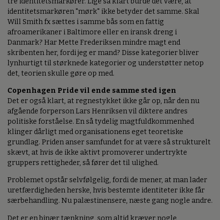
tre identitetsmarkører. Lige så klart burde det være, at
identitetsmarkøren "mørk" ikke betyder det samme. Skal
Will Smith fx sættes i samme bås som en fattig
afroamerikaner i Baltimore eller en iransk dreng i
Danmark? Har Mette Frederiksen mindre magt end
skribenten her, fordi jeg er mand? Disse kategorier bliver
lynhurtigt til størknede kategorier og understøtter netop
det, teorien skulle gøre op med.
Copenhagen Pride vil ende samme sted igen
Det er også klart, at regnestykket ikke går op, når den nu
afgående forperson Lars Henriksen vil diktere andres
politiske forståelse. En så tydelig magtfuldkommenhed
klinger dårligt med organisationens eget teoretiske
grundlag. Priden anser samfundet for at være så strukturelt
skævt, at hvis de ikke aktivt promoverer undertrykte
gruppers rettigheder, så fører det til ulighed.
Problemet opstår selvfølgelig, fordi de mener, at man lader
uretfærdigheden herske, hvis bestemte identiteter ikke får
særbehandling. Nu palæstinensere, næste gang nogle andre.
Det er en binær tænkning, som altid kræver nogle