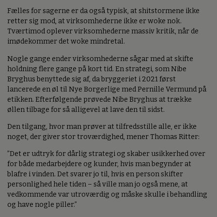
Fælles for sagerne er da også typisk, at shitstormene ikke
retter sig mod, at virksomhederne ikke er woke nok.
Tværtimod oplever virksomhederne massiv kritik, når de
imødekommer det woke mindretal.
Nogle gange ender virksomhederne sågar med at skifte
holdning flere gange på kort tid. En strategi, som Nibe
Bryghus benyttede sig af, da bryggeriet i 2021 først
lancerede en øl til Nye Borgerlige med Pernille Vermund på
etikken. Efterfølgende prøvede Nibe Bryghus at trække
øllen tilbage for så alligevel at lave den til sidst.
Den tilgang, hvor man prøver at tilfredsstille alle, er ikke
noget, der giver stor troværdighed, mener Thomas Ritter:
”Det er udtryk for dårlig strategi og skaber usikkerhed over
for både medarbejdere og kunder, hvis man begynder at
blafre i vinden. Det svarer jo til, hvis en person skifter
personlighed hele tiden – så ville man jo også mene, at
vedkommende var utroværdig og måske skulle i behandling
og have nogle piller.”