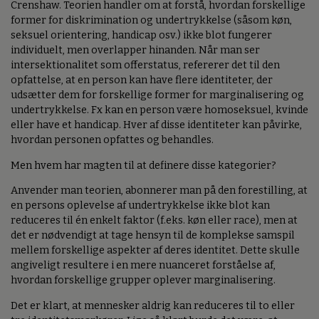
Crenshaw. Teorien handler om at forstå, hvordan forskellige
former for diskrimination og undertrykkelse (såsom køn,
seksuel orientering, handicap osv.) ikke blot fungerer
individuelt, men overlapper hinanden. Når man ser
intersektionalitet som offerstatus, refererer det til den
opfattelse, at en person kan have flere identiteter, der
udsætter dem for forskellige former for marginalisering og
undertrykkelse. Fx kan en person være homoseksuel, kvinde
eller have et handicap. Hver af disse identiteter kan påvirke,
hvordan personen opfattes og behandles.
Men hvem har magten til at definere disse kategorier?
Anvender man teorien, abonnerer man på den forestilling, at
en persons oplevelse af undertrykkelse ikke blot kan
reduceres til én enkelt faktor (f.eks. køn eller race), men at
det er nødvendigt at tage hensyn til de komplekse samspil
mellem forskellige aspekter af deres identitet. Dette skulle
angiveligt resultere i en mere nuanceret forståelse af,
hvordan forskellige grupper oplever marginalisering.
Det er klart, at mennesker aldrig kan reduceres til to eller