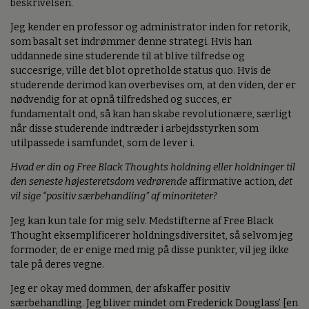
beskrivelsen.
Jeg kender en professor og administrator inden for retorik,
som basalt set indrømmer denne strategi. Hvis han
uddannede sine studerende til at blive tilfredse og
succesrige, ville det blot opretholde status quo. Hvis de
studerende derimod kan overbevises om, at den viden, der er
nødvendig for at opnå tilfredshed og succes, er
fundamentalt ond, så kan han skabe revolutionære, særligt
når disse studerende indtræder i arbejdsstyrken som
utilpassede i samfundet, som de lever i.
Hvad er din og Free Black Thoughts holdning eller holdninger til
den seneste højesteretsdom vedrørende
affirmative action,
det
vil sige “positiv særbehandling” af minoriteter?
Jeg kan kun tale for mig selv. Medstifterne af Free Black
Thought eksemplificerer holdningsdiversitet, så selvom jeg
formoder, de er enige med mig på disse punkter, vil jeg ikke
tale på deres vegne.
Jeg er okay med dommen, der afskaffer positiv
særbehandling. Jeg bliver mindet om Frederick Douglass’ [en