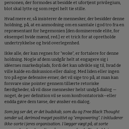
personen, der formodes at besidde et ufortjent privilegium,
blot skal lytte og som regel helt tie stille.
Hvad mere er, så insisterer de mennesker, der besidder denne
holdning, på, at en anmodning om en samtale i god tro fra en
repræsentant for hegemonien [den dominerende elite, for
eksempel hvide mænd, red.] er et trick for at opretholde
undertrykkelse og hvid overlegenhed.
Ikke alle, der kan regnes for “woke”, er fortalere for denne
holdning. Nogle af dem undgår helt at engagere sig i
idéernes markedsplads, fordi det kan udvikle sig til, hvad de
ville kalde en diskussion eller dialog. Med liden eller ingen
tro på egne defensive evner, det vil sige tro på, at man kan
forsvare sine pointer gennem tillærte retoriske
færdigheder, så vil disse mennesker helst undgå dialog —
noget, de per definition vil se som konfrontatorisk—eller
endda gøre dem tavse, der ønsker en dialog.
Som jeg ser det, er det budskab, som du og Free Black Thought
sender ud, derimod meget positivt og ”empowering”. I inkluderer
ikke-sorte i jeres organisation. I lægger vægt på, at sorte