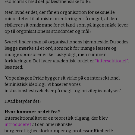
»solidarisk med det palæstinensiske folk«.
Men hvad er det, der får en organisation for seksuelle
minoriteter til at miste orienteringen så meget, at den
risikerer sit omdømme for et land, som på ingen måde lever
op til organisationens standarder og mål?
Svaret finder man på organisationens hjemmeside. Du bedes
lægge mærke til et ord, som nok for mange læsere og
mulige sponsorer virker uskyldigt, men rummer
forklaringen. Det lyder akademisk, ordet er
"intersektionel"
,
læs med:
"Copenhagen Pride bygger sit virke på en intersektionel
feministisk ideologi. Vi baserer vores
inklusionsbestræbelser på magt- og privilegieanalyser."
Hvad betyder det?
Hvor kommer ordet fra?
Intersektionalitet er en teoretisk tilgang, der blev
introduceret
af den amerikanske
borgerrettighedsforkæmper og professor Kimberlé