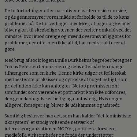
blive bedre til at gå til lægen.
De to fortællinger eller narrativer eksisterer side om side,
og de gennemsyrer vores måde at forholde os til de to køns
problemer på. De fortællinger medfører, at piger og kvinder
bliver gjort til skrøbelige væsner, der vælter omkuld ved det
mindste, hvorimod drenge og mænd overansvarliggøres for
problemer, der ofte, men ikke altid, har med strukturer at
gøre.
Med brug af sociologen Emile Durkheims begreber betegner
Tobias Petersen feminismen og dens efterhånden mange
tilhængere som en kirke. Denne kirke udgør et fællesskab
med bestemte praksisser og dyrkelse af noget helligt, som
pr. definition ikke kan anfægtes. Netop præmissen om
samfundet som værende et patriarkat kan ikke udfordres,
den grundantagelse er hellig og uantastelig. Hvis nogen
alligevel forsøger sig, bliver de udskammet og udstødt.
Samtidig beskriver han det, som han kalder ”det feministiske
økosystem”, et stadig voksende netværk af
interesseorganisationer, NGO’er, politikere, forskere,
mediefolk, virksomheder og fonde der understøtter