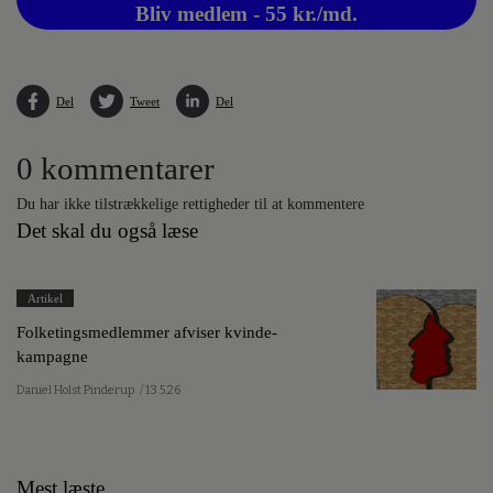
Bliv medlem - 55 kr./md.
Del
Tweet
Del
0 kommentarer
Du har ikke tilstrækkelige rettigheder til at kommentere
Det skal du også læse
Artikel
Folketingsmedlemmer afviser kvinde-
kampagne
Daniel Holst Pinderup
/ 13.5.26
Mest læste