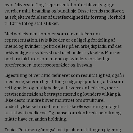
hvor ”diversitet” og ”repræsentation” er blevet vigtige
værdier mht. branding og bundlinje. Disse trends medfører,
at subjektive følelser af uretfærdighed får forrang i forhold
til tørre tal og statistikker.
Med wokeismen kommer som nævnt idéen om
repræsentation. Hvis ikke der er en ligelig fordeling af
mænd og kvinder i politik eller på en arbejdsplads, må det
nødvendigvis skyldes strukturel undertrykkelse. Man ser
bort fra faktorer som mænd og kvinders forskellige
præferencer, interesseområder og livsvalg.
Ligestilling bliver altid defineret som resultatlighed, også i
medierne, selvom ligestilling i udgangspunktet, altså som
rettigheder og muligheder, ville være en bedre og mere
retvisende måde at betragte mænd og kvinders vilkår på.
Ikke desto mindre bliver mantraet om strukturel
undertrykkelse fra det feministiske økosystem gentaget
kritikløst i medierne. Og uanset om den brede befolkning
måtte have en anden holdning.
Tobias Petersen går også ind i problemstillingen piger og