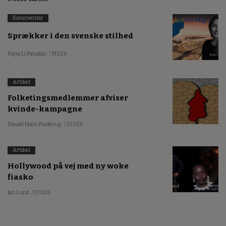
Kommentar
Sprækker i den svenske stilhed
Kajsa Li Paludan
/ 19.5.26
Artikel
Folketingsmedlemmer afviser
kvinde-kampagne
Daniel Holst Pinderup
/ 13.5.26
Artikel
Hollywood på vej med ny woke
fiasko
Jan Lund
/ 17.5.26