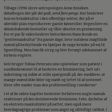
Tilbage i 1996 skrev antropologen Anne Knudsen
debatbogen
Her går det godt, send flere penge
. Her beskriver
hun en kvindekultur i den offentlige sektor, der på et
ubevidst plan reproducerer gamle kønsroller. Bogen blev en
debatskabende bestseller og tåler absolut en genlæsning.
For et par år siden beskrev historikeren Hans Bonde en
”gentlemankultur” fra gamle dage, hvor nutidens magtfulde
mænd på beskyttende vis hjælper de unge kvinder på vej til
ligestilling. Men han fik stryg og blev forsøgt udskammet af
kirkens vogtere.
Selv bruger Tobias Petersen sine oplevelser som patient i
sundhedsvæsnet til at beskrive en feminisering, helt ud i
indretning og måde at stille spørgsmål på, der medfører, at
mange mænd ikke føler sig mødt og lyttet til af systemet.
Hvor ofte møder man den problemstilling i medierne?
I et af de sidste kapitler beskriver forfatteren nogle mænds
reaktioner på den dominerende feminisme, f.eks. dyrkelse af
en ekstrem maskulinitet på nettet, men også mere
hverdagsagtige problemer som angst og ufrivilligt cølibat. I