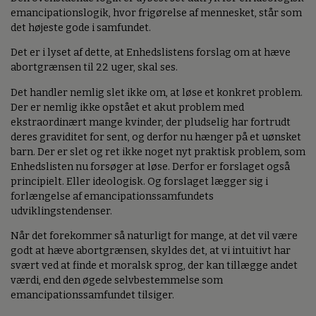
emancipationslogik, hvor frigørelse af mennesket, står som
det højeste gode i samfundet.
Det er i lyset af dette, at Enhedslistens forslag om at hæve
abortgrænsen til 22 uger, skal ses.
Det handler nemlig slet ikke om, at løse et konkret problem.
Der er nemlig ikke opstået et akut problem med
ekstraordinært mange kvinder, der pludselig har fortrudt
deres graviditet for sent, og derfor nu hænger på et uønsket
barn. Der er slet og ret ikke noget nyt praktisk problem, som
Enhedslisten nu forsøger at løse. Derfor er forslaget også
principielt. Eller ideologisk. Og forslaget lægger sig i
forlængelse af emancipationssamfundets
udviklingstendenser.
Når det forekommer så naturligt for mange, at det vil være
godt at hæve abortgrænsen, skyldes det, at vi intuitivt har
svært ved at finde et moralsk sprog, der kan tillægge andet
værdi, end den øgede selvbestemmelse som
emancipationssamfundet tilsiger.