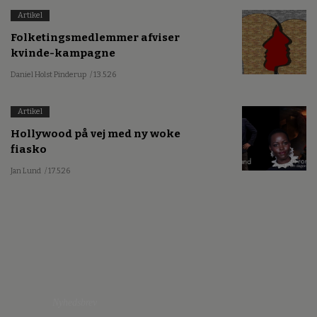
Artikel
Folketingsmedlemmer afviser
kvinde-kampagne
Daniel Holst Pinderup
/ 13.5.26
Artikel
Hollywood på vej med ny woke
fiasko
Jan Lund
/ 17.5.26
Nyhedsbrev