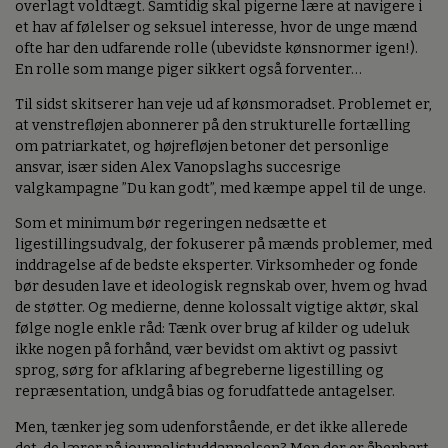
overlagt voldtægt. Samtidig skal pigerne lære at navigere i
et hav af følelser og seksuel interesse, hvor de unge mænd
ofte har den udfarende rolle (ubevidste kønsnormer igen!).
En rolle som mange piger sikkert også forventer…
Til sidst skitserer han veje ud af kønsmoradset. Problemet er,
at venstrefløjen abonnerer på den strukturelle fortælling
om patriarkatet, og højrefløjen betoner det personlige
ansvar, især siden Alex Vanopslaghs succesrige
valgkampagne ”Du kan godt”, med kæmpe appel til de unge.
Som et minimum bør regeringen nedsætte et
ligestillingsudvalg, der fokuserer på mænds problemer, med
inddragelse af de bedste eksperter. Virksomheder og fonde
bør desuden lave et ideologisk regnskab over, hvem og hvad
de støtter. Og medierne, denne kolossalt vigtige aktør, skal
følge nogle enkle råd: Tænk over brug af kilder og udeluk
ikke nogen på forhånd, vær bevidst om aktivt og passivt
sprog, sørg for afklaring af begreberne ligestilling og
repræsentation, undgå bias og forudfattede antagelser.
Men, tænker jeg som udenforstående, er det ikke allerede