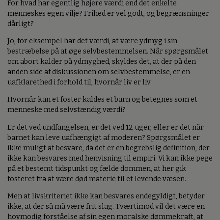
For hvad har egentlig højere værdi end det enkelte
menneskes egen vilje? Frihed er vel godt, og begrænsninger
dårligt?
Jo, for eksempel har det værdi, at være ydmyg i sin
bestræbelse på at øge selvbestemmelsen. Når spørgsmålet
om abort kalder på ydmyghed, skyldes det, at der på den
anden side af diskussionen om selvbestemmelse, er en
uafklarethed i forhold til, hvornår liv er liv.
Hvornår kan et foster kaldes et barn og betegnes som et
menneske med selvstændig værdi?
Er det ved undfangelsen, er det ved 12 uger, eller er det når
barnet kan leve uafhængigt af moderen? Spørgsmålet er
ikke muligt at besvare, da det er en begrebslig definition, der
ikke kan besvares med henvisning til empiri. Vi kan ikke pege
på et bestemt tidspunkt og fælde dommen, at her gik
fosteret fra at være død materie til et levende væsen.
Men at livskriteriet ikke kan besvares endegyldigt, betyder
ikke, at der så må være frit slag. Tværtimod vil det være en
hovmodig forståelse af sin egen moralske dømmekraft, at