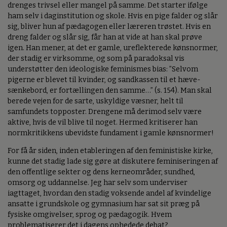
drenges trivsel eller mangel på samme. Det starter ifølge
ham selv i daginstitution og skole. Hvis en pige falder og slår
sig, bliver hun af pædagogen eller læreren trøstet. Hvis en
dreng falder og slår sig, får han at vide at han skal prøve
igen. Han mener, at det er gamle, ureflekterede kønsnormer,
der stadig er virksomme, og som på paradoksal vis
understøtter den ideologiske feminismes bias: ”Selvom
pigerne er blevet til kvinder, og sandkassen til et hæve-
sænkebord, er fortællingen den samme…” (s. 154). Man skal
berede vejen for de sarte, uskyldige væsner, helt til
samfundets topposter. Drengene må derimod selv være
aktive, hvis de vil blive til noget. Hermed kritiserer han
normkritikkens ubevidste fundament i gamle kønsnormer!
For få år siden, inden etableringen af den feministiske kirke,
kunne det stadig lade sig gøre at diskutere feminiseringen af
den offentlige sekter og dens kerneområder, sundhed,
omsorg og uddannelse. Jeg har selv som underviser
iagttaget, hvordan den stadig voksende andel af kvindelige
ansatte i grundskole og gymnasium har sat sit præg på
fysiske omgivelser, sprog og pædagogik. Hvem
problematiserer det i dagens ophedede debat?