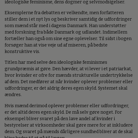
ideologiske feminisme, dens dogmer og selvmodsigelser.
Eksemplerne fra debatten er velkendte, men forfatteren
stiller dem i et nyt lys og beskriver samtidig de udfordringer
som mænd står med i dagens Danmark. Han understøtter
med forskning fra både Danmark og udlandet. Indimellem
fortæller han også om sine egne oplevelser. Til sidst i bogen
forsøger han at vise veje ud af miseren, på bedste
konstruktive vis.
Titlen har med selve den ideologiske feminismes
grundpræmis at gøre. Den hævder, at vi lever i et patriarkat,
hvor kvinder er ofre for mænds strukturelle undertrykkelse
af dem. Det medfører at når kvinder oplever problemer eller
udfordringer, er det aldrig deres egen skyld. Systemet skal
ændres.
Hvis mænd derimod oplever problemer eller udfordringer,
er det altid deres egen skyld. De må selv gøre noget. For
eksempel bliver svaret på den lave andel af kvinder i
bestyrelser at virksomheder skal gøre mere for at inkludere
dem. Og svaret på mænds dårligere sundhed bliver at de skal