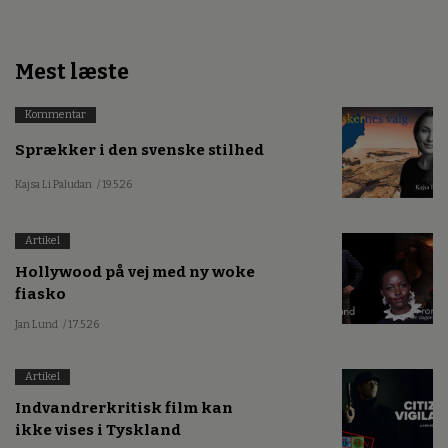
Mest læste
Kommentar
Sprækker i den svenske stilhed
Kajsa Li Paludan
/ 19.5.26
Artikel
Hollywood på vej med ny woke
fiasko
Jan Lund
/ 17.5.26
Artikel
Indvandrerkritisk film kan
ikke vises i Tyskland