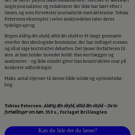
det, de lærer på journalistuddannelsen? Men der er åbenbart
nogle journalister og redaktører der ikke har hørt efter i
timen, og som forveksler journalistik med aktivisme. Tobias
Petersens eksempler i selve analysedelen taler deres
tydelige sprog.
Bogen
Aldrig din skyld, altid din skyld
er ét langt genmæle
overfor den ideologiske feminisme, der har indtaget scenen
og så at sige kortsluttet debatten. Det tjener forfatteren til
ære, at han holder hovedet koldt. Han kortlægger og
analyserer - og ikke mindst giver han konstruktive svar på
konkrete udfordringer.
Maks. antal stjerner til denne både solide og optimistiske
bog.
Tobias Petersen:
Aldrig din skyld, altid din skyld – De to
fortællinger om køn.
353 s., Forlaget Brilleuglen
Kan du lide det du læser?