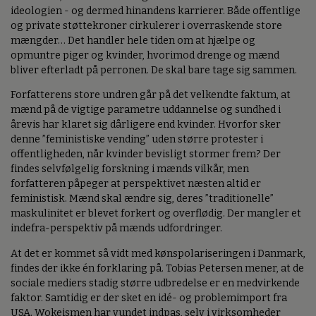
ideologien - og dermed hinandens karrierer. Både offentlige
og private støttekroner cirkulerer i overraskende store
mængder… Det handler hele tiden om at hjælpe og
opmuntre piger og kvinder, hvorimod drenge og mænd
bliver efterladt på perronen. De skal bare tage sig sammen.
Forfatterens store undren går på det velkendte faktum, at
mænd på de vigtige parametre uddannelse og sundhed i
årevis har klaret sig dårligere end kvinder. Hvorfor sker
denne ”feministiske vending” uden større protester i
offentligheden, når kvinder bevisligt stormer frem? Der
findes selvfølgelig forskning i mænds vilkår, men
forfatteren påpeger at perspektivet næsten altid er
feministisk. Mænd skal ændre sig, deres ”traditionelle”
maskulinitet er blevet forkert og overflødig. Der mangler et
indefra-perspektiv på mænds udfordringer.
At det er kommet så vidt med kønspolariseringen i Danmark,
findes der ikke én forklaring på. Tobias Petersen mener, at de
sociale mediers stadig større udbredelse er en medvirkende
faktor. Samtidig er der sket en idé- og problemimport fra
USA. Wokeismen har vundet indpas, selv i virksomheder