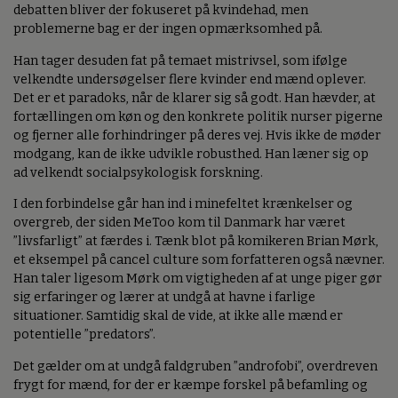
debatten bliver der fokuseret på kvindehad, men
problemerne bag er der ingen opmærksomhed på.
Han tager desuden fat på temaet mistrivsel, som ifølge
velkendte undersøgelser flere kvinder end mænd oplever.
Det er et paradoks, når de klarer sig så godt. Han hævder, at
fortællingen om køn og den konkrete politik nurser pigerne
og fjerner alle forhindringer på deres vej. Hvis ikke de møder
modgang, kan de ikke udvikle robusthed. Han læner sig op
ad velkendt socialpsykologisk forskning.
I den forbindelse går han ind i minefeltet krænkelser og
overgreb, der siden MeToo kom til Danmark har været
”livsfarligt” at færdes i. Tænk blot på komikeren Brian Mørk,
et eksempel på cancel culture som forfatteren også nævner.
Han taler ligesom Mørk om vigtigheden af at unge piger gør
sig erfaringer og lærer at undgå at havne i farlige
situationer. Samtidig skal de vide, at ikke alle mænd er
potentielle ”predators”.
Det gælder om at undgå faldgruben ”androfobi”, overdreven
frygt for mænd, for der er kæmpe forskel på befamling og