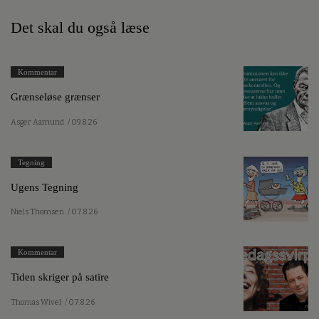
Det skal du også læse
Kommentar
Grænseløse grænser
Asger Aamund
/ 09.8.26
Tegning
Ugens Tegning
Niels Thomsen
/ 07.8.26
Kommentar
Tiden skriger på satire
Thomas Wivel
/ 07.8.26