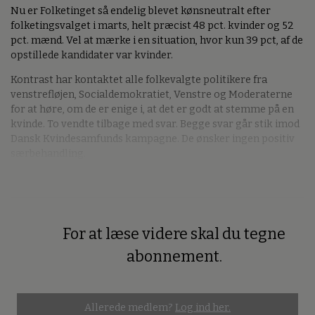
Nu er
Folketinget så endelig blevet kønsneutralt efter
folketingsvalget i marts, helt præcist 48 pct. kvinder og 52
pct. mænd. Vel at mærke i en situation, hvor kun 39 pct, af de
opstillede kandidater var kvinder.
Kontrast har kontaktet alle folkevalgte politikere fra
venstrefløjen, Socialdemokratiet, Venstre og Moderaterne
for at høre, om de er enige i, at det er godt at stemme på en
kvinde. To vendte tilbage med svar. Begge svar går stik imod
Dansk Kvindesamfunds kampagne. De ønsker ingen positiv
særbehandling.
For at læse videre skal du tegne
Premium
abonnement.
Allerede medlem?
Log ind her.