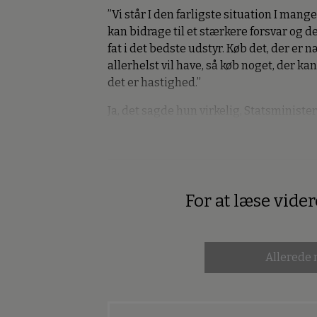
”Vi står I den farligste situation I mange
kan bidrage til et stærkere forsvar og d
fat i det bedste udstyr. Køb det, der er n
allerhelst vil have, så køb noget, der ka
det er hastighed.”
Ja, det sagde hun virkelig, Statsministe
For at læse vide
Premium
Allerede