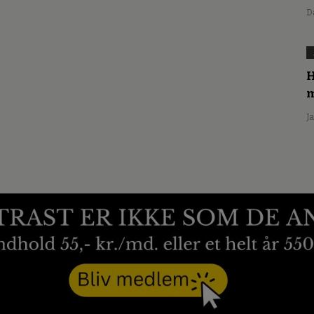
D
H
m
J