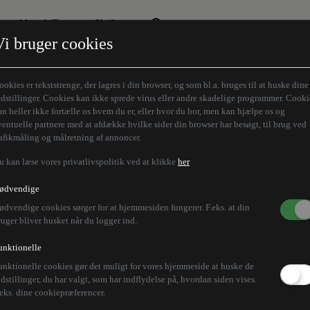
Aktuelt Tema
Skribenter
Vi bruger cookies
Den borgelige brille
Alle vores skribenter
Remigration
Modløberne
ookies er tekststrenge, der lagres i din browser, og som bl.a. bruges til at huske dine
Humaniora forfra
Z-aksen
ndstillinger. Cookies kan ikke sprede virus eller andre skadelige programmer. Cooki
an heller ikke fortælle os hvem du er, eller hvor du bor, men kan hjælpe os og
Store Danskere
ventuelle partnere med at afdække hvilke sider din browser har besøgt, til brug ved
rafikmåling og målretning af annoncer.
u kan læse vores privatlivspolitik ved at klikke
her
ødvendige
ødvendige cookies sørger for at hjemmesiden fungerer. F.eks. at din
ruger bliver husket når du logger ind.
unktionelle
unktionelle cookies gør det muligt for vores hjemmeside at huske de
ndstillinger, du har valgt, som har indflydelse på, hvordan siden vises.
.eks. dine cookiepræferencer.