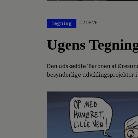
07.08.26
Tegning
Ugens Tegnin
Den udskældte 'Baronen af Øresund'
besynderlige udviklingsprojekter i