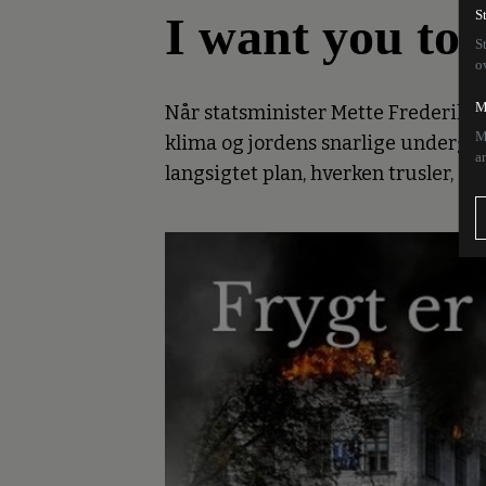
I want you to 
S
S
o
M
Når statsminister Mette Frederiks
M
klima og jordens snarlige undergan
a
langsigtet plan, hverken trusler, sk