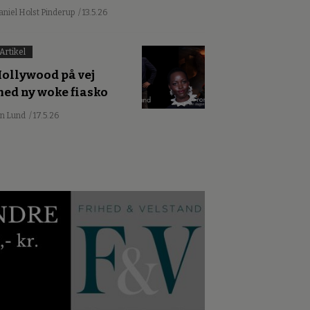
aniel Holst Pinderup
/ 13.5.26
Artikel
ollywood på vej
ed ny woke fiasko
an Lund
/ 17.5.26