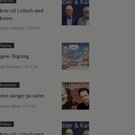
Podcast
ette vil i clinch med
orten
aaber & Karker
/ 07.8.26
Tegning
gens Tegning
iels Thomsen
/ 07.8.26
Kommentar
iden skriger på satire
homas Wivel
/ 07.8.26
Podcast
ette vil i clinch med