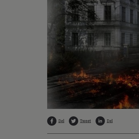
Del
Tweet
Del