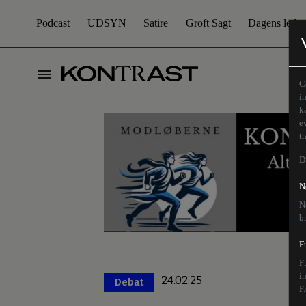
Podcast
UDSYN
Satire
Groft Sagt
Dagens leder
C
i
k
e
t
D
N
N
b
F
F
i
24.02.25
Debat
Premium
F