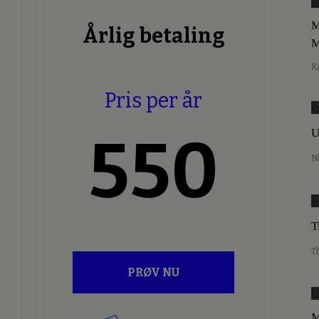
M
Årlig betaling
M
K
Pris per år
U
550
N
T
T
PRØV NU
M