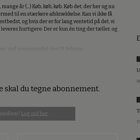
, mange år (...) Køb, køb, køb. Køb det, der her og nu
ermed til en stærkere afskrækkelse. Kan vi ikke få
æstbedst, og hvis der er for lang ventetid på det, vi
n leveres hurtigere. Der er kun én ting der tæller, og
D
ren, ved pressemødet den 19. februar.
U
N
re skal du tegne abonnement.
T
 medlem?
Log ind her.
T