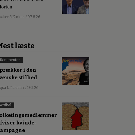
orten
aaber & Karker
/ 07.8.26
Mest læste
Kommentar
prækker i den
venske stilhed
ajsa Li Paludan
/ 19.5.26
Artikel
olketingsmedlemmer
fviser kvinde-
kampagne