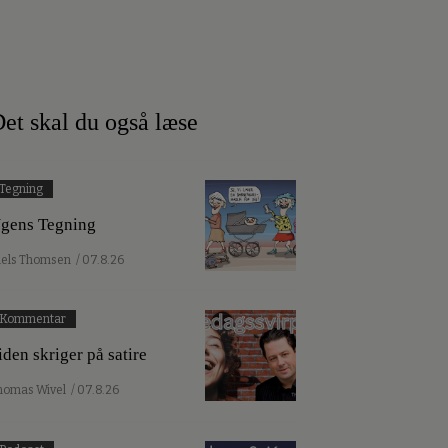
et skal du også læse
Tegning
gens Tegning
iels Thomsen
/ 07.8.26
Kommentar
iden skriger på satire
homas Wivel
/ 07.8.26