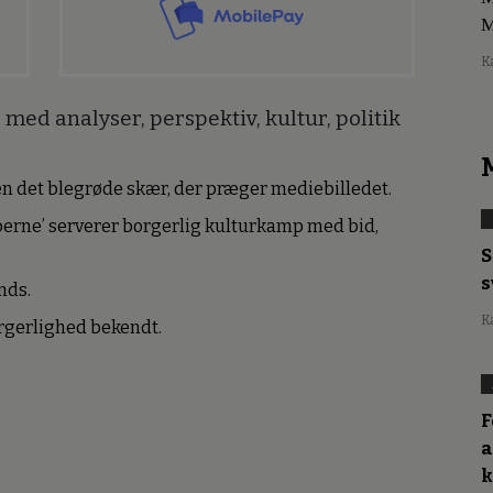
M
K
med analyser, perspektiv, kultur, politik
den det blegrøde skær, der præger mediebilledet.
erne’ serverer borgerlig kulturkamp med bid,
S
s
nds.
K
borgerlighed bekendt.
F
a