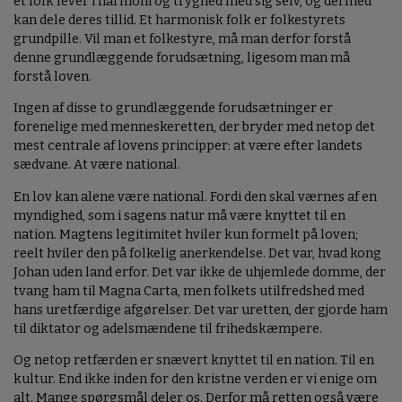
et folk lever i harmoni og tryghed med sig selv, og dermed
kan dele deres tillid. Et harmonisk folk er folkestyrets
grundpille. Vil man et folkestyre, må man derfor forstå
denne grundlæggende forudsætning, ligesom man må
forstå loven.
Ingen af disse to grundlæggende forudsætninger er
forenelige med menneskeretten, der bryder med netop det
mest centrale af lovens principper: at være efter landets
sædvane. At være national.
En lov kan alene være national. Fordi den skal værnes af en
myndighed, som i sagens natur må være knyttet til en
nation. Magtens legitimitet hviler kun formelt på loven;
reelt hviler den på folkelig anerkendelse. Det var, hvad kong
Johan uden land erfor. Det var ikke de uhjemlede domme, der
tvang ham til Magna Carta, men folkets utilfredshed med
hans uretfærdige afgørelser. Det var uretten, der gjorde ham
til diktator og adelsmændene til frihedskæmpere.
Og netop retfærden er snævert knyttet til en nation. Til en
kultur. End ikke inden for den kristne verden er vi enige om
alt. Mange spørgsmål deler os. Derfor må retten også være