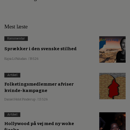
Mest læste
Kommentar
Sprækker i den svenske stilhed
Kajsa Li Paludan
/ 19.5.26
Artikel
Folketingsmedlemmer afviser
kvinde-kampagne
Daniel Holst Pinderup
/ 13.5.26
Artikel
Hollywood på vej med ny woke
fiasko