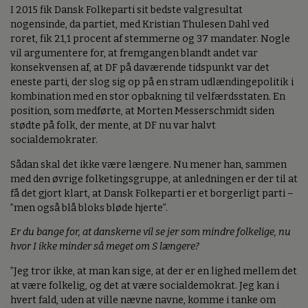
I 2015 fik Dansk Folkeparti sit bedste valgresultat
nogensinde, da partiet, med Kristian Thulesen Dahl ved
roret, fik 21,1 procent af stemmerne og 37 mandater. Nogle
vil argumentere for, at fremgangen blandt andet var
konsekvensen af, at DF på daværende tidspunkt var det
eneste parti, der slog sig op på en stram udlændingepolitik i
kombination med en stor opbakning til velfærdsstaten. En
position, som medførte, at Morten Messerschmidt siden
stødte på folk, der mente, at DF nu var halvt
socialdemokrater.
Sådan skal det ikke være længere. Nu mener han, sammen
med den øvrige folketingsgruppe, at anledningen er der til at
få det gjort klart, at Dansk Folkeparti er et borgerligt parti –
”men også blå bloks bløde hjerte”.
Er du bange for, at danskerne vil se jer som mindre folkelige, nu
hvor I ikke minder så meget om S længere?
”Jeg tror ikke, at man kan sige, at der er en lighed mellem det
at være folkelig, og det at være socialdemokrat. Jeg kan i
hvert fald, uden at ville nævne navne, komme i tanke om