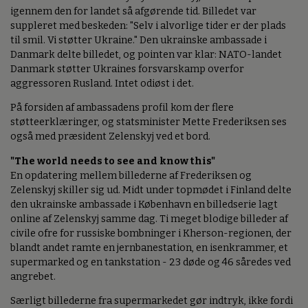
igennem den for landet så afgørende tid. Billedet var
suppleret med beskeden: "Selv i alvorlige tider er der plads
til smil. Vi støtter Ukraine." Den ukrainske ambassade i
Danmark delte billedet, og pointen var klar: NATO-landet
Danmark støtter Ukraines forsvarskamp overfor
aggressoren Rusland. Intet odiøst i det.
På forsiden af ambassadens profil kom der flere
støtteerklæringer, og statsminister Mette Frederiksen ses
også med præsident Zelenskyj ved et bord.
"The world needs to see and know this"
En opdatering mellem billederne af Frederiksen og
Zelenskyj skiller sig ud. Midt under topmødet i Finland delte
den ukrainske ambassade i København en billedserie lagt
online af Zelenskyj samme dag. Ti meget blodige billeder af
civile ofre for russiske bombninger i Kherson-regionen, der
blandt andet ramte en jernbanestation, en isenkrammer, et
supermarked og en tankstation - 23 døde og 46 såredes ved
angrebet.
Særligt billederne fra supermarkedet gør indtryk, ikke fordi