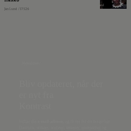
Jan Lund
/ 17.5.26
Nyhedsbrev
Bliv opdateret, når der
er nyt fra
Kontrast
Indtast din
e-mail-adresse,
og få nyt fra det borgerlige
Danmark, artikler, analyser, debatter, anmeldelser og