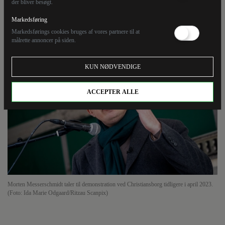
der bliver besøgt.
forstå dets grundlæggende forudsætninger. Dermed
vil man også forstå, hvordan menneskeretten er så
Markedsføring
undergravende.
Markedsførings cookies bruges af vores partnere til at
målrette annoncer på siden.
KUN NØDVENDIGE
ACCEPTER ALLE
Morten Messerschmidt taler til demonstration ved Christiansborg tidligere i april 2023.
(Foto: Ida Marie Odgaard/Ritzau Scanpix)