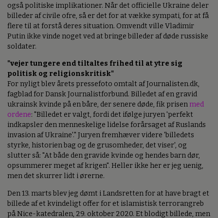
også politiske implikationer. Når det officielle Ukraine deler
billeder af civile ofre, så er det for at vække sympati, for at få
flere til at forstå deres situation. Omvendt ville Vladimir
Putin ikke vinde noget ved at bringe billeder af døde russiske
soldater.
"vejer tungere end tiltaltes frihed til at ytre sig
politisk og religionskritisk"
For nyligt blev årets pressefoto omtalt af Journalisten.dk,
fagblad for Dansk Journalistforbund. Billedet af en gravid
ukrainsk kvinde på en båre, der senere døde, fik prisen
med
ordene
: "Billedet er valgt, fordi det ifølge juryen 'perfekt
indkapsler den menneskelige lidelse forårsaget af Ruslands
invasion af Ukraine'." Juryen fremhæver videre 'billedets
styrke, historien bag og de grusomheder, det viser', og
slutter så: "At både den gravide kvinde og hendes barn dør,
opsummerer meget af krigen". Heller ikke her er jeg uenig,
men det skurrer lidt i ørerne.
Den 13. marts blev jeg dømt i Landsretten for at have bragt et
billede af et kvindeligt offer for et islamistisk terrorangreb
på Nice-katedralen, 29. oktober 2020. Et blodigt billede, men