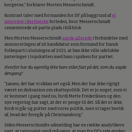
borgerne,” forklarer Morten Messerschmidt.
Kontrast taler med formanden for DF på baggrund af
et
interview i Berlingske
forleden, hvor Messerschmidt
cementerede sit partis plads i blå blok.
Men Morten Messerschmidt
sagde allerede
i forbindelse med
annonceringen af sit kandidatur som formand for Dansk
Folkeparti i slutningen af 2021, at han ikke ville udelukke
justeringer i topskatten med ham i spidsen for partiet.
Hvorfor har du egentlig ikke bare stået fast på det, som du sagde
dengang?
”Jamen, det har vi sådan set også. Men der har ikke rigtigt
været en diskussion om skattepolitik. Det er jo noget, som vi
er kommet i gang med nu, fordi Mette Frederiksen og den
nye regering har sagt, at der er penge til det. Så det er ikke,
fordi vi går og putter med vores politik, men vi tager bestik
af, hvad der foregår på Christiansborg.”
Siden Messerschmidts udmelding har en række analytikere
sagt, at rationalet også må være, at man fra DF’s side ønsker