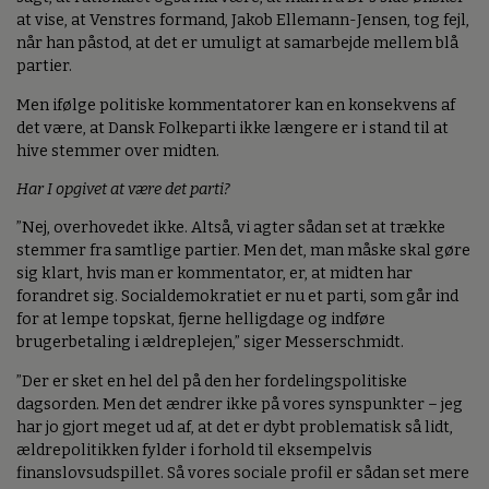
at vise, at Venstres formand, Jakob Ellemann-Jensen, tog fejl,
når han påstod, at det er umuligt at samarbejde mellem blå
partier.
Men ifølge politiske kommentatorer kan en konsekvens af
det være, at Dansk Folkeparti ikke længere er i stand til at
hive stemmer over midten.
Har I opgivet at være det parti?
”Nej, overhovedet ikke. Altså, vi agter sådan set at trække
stemmer fra samtlige partier. Men det, man måske skal gøre
sig klart, hvis man er kommentator, er, at midten har
forandret sig. Socialdemokratiet er nu et parti, som går ind
for at lempe topskat, fjerne helligdage og indføre
brugerbetaling i ældreplejen,” siger Messerschmidt.
”Der er sket en hel del på den her fordelingspolitiske
dagsorden. Men det ændrer ikke på vores synspunkter – jeg
har jo gjort meget ud af, at det er dybt problematisk så lidt,
ældrepolitikken fylder i forhold til eksempelvis
finanslovsudspillet. Så vores sociale profil er sådan set mere