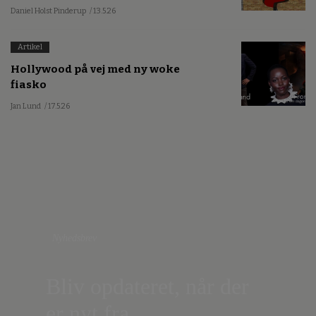
Daniel Holst Pinderup
/ 13.5.26
Artikel
Hollywood på vej med ny woke
fiasko
Jan Lund
/ 17.5.26
Nyhedsbrev
Bliv opdateret, når der
er nyt fra