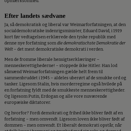
opmærksomhed.
Efter landets sædvane
Ja, så demokratisk og liberal var Weimarforfatningen, at den
socialdemokratiske indenrigsminister, Eduard David, i 1919
kort før vedtagelsen erklærede den tyske republik med
denne nye forfatning som
die demokratischste Demokratie der
Welt
– det mest demokratiske demokrati i verden.
Men de fromme liberale hensigtserklæringer –
menneskerettighederne! – stoppede ikke Hitler. Han lod
såmænd Weimarforfatningen gælde helt frem til
sammenbruddet i 1945 – aldeles uberørt af de smukke ord og
tanker. Ligesom Stalin, hvis morderregime også hvilede på
en forfatning fyldt med de smukkeste menneskerettigheder.
Og ligesom Putin, Erdogan og alle vore nuværende
europæiske diktatorer.
Og hvorfor? Fordi demokrati og frihed ikke bliver født af en
forfatning – men omvendt. Ligesom loven ikke bliver født af
dommen – men omvendt. Et liberalt demokrati opstår, når