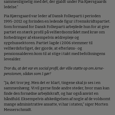
sammenlignelig med det, der gjaldt under Pia Kjærsgaards
ledelse.”
Pia Kjærsgaard var leder af Dansk Folkeparti i perioden
1995-2012 og forinden en ledende figur i Fremskridtspartiet.
Som formand for Dansk Folkeparti arbejdede hun for at give
partiet en stærk profil på velfærdsområdet med krav om
forbedringer af eksempelvis ældrepleje og
sygehussektoren. Partiet lagde i 2006 stemmer til
velfærdsforliget, der gjorde, at efterløns- og
pensionsalderen kom til at stige i takt med befolkningens
levealder.
Tror du, at det var en social profil, der ville støtte op om Arne-
pensionen, sådan som I gør?
”Ja, det tror jeg. Men det er klart, tingene skal jo ses i en
sammenhæng. Vi vil gerne finde andre steder, hvor man kan
finde den fornødne arbejdskraft, og har også anvist en
håndfuld. Eksempelvis afskedigelsen af nogle af de voldsomt
mange administrative ansatte, vi har i staten,” siger Morten
Messerschmidt.