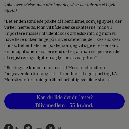
kølig overvejelse, men når I gør det, så er der tale om et blødt
hjerte?
”Det er den samlede pakke af liberalisme, som jeg synes, der
virker hjerteløs. Man vil både sænke skatterne, man vil
importere masser af udenlandsk arbejdskraft, og man vil
have flere udlændinge på universiteterne, der ikke snakker
dansk. Det er hele den pakke, som jeg vil sige er essensen af
emancipationen, snarere end det er, at man vil fjerne en del
af registreringsafgiften og fjerne arveafgiften.”
I Berlingske kunne man læse, at Messerschmidt nu
“begraver den årelange strid” mellem sit eget parti og LA.
Men så var forsoningen åbenbart alligevel ikke større.
Kan du lide det du læser?
Bliv medlem - 55 kr./md.
Del
Tweet
Del