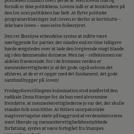
politikken (mindst) hvert fjerde år. Men lovens mål og
formål er ikke politikkens. Lovens mål er at konkludere på
den lov, som politikken har født. At flytte politiske
programerklæringer ind i loven er derfor at kortslutte –
ikke bare loven – men selve folkestyret.
Den ret åbenlyse erkendelse syntes at måtte være
nærliggende for partier, der mindre end en time tidligere
havde ængstedes over at lade den lovgivende magt blande
sig i den dømmendes domæne. Men nej – refleksionen var
aldeles fraværende. For i de frommes verden er
menneskerettigheder jo af det gode, også selvom det
afsløres, at de er et opgør med det fundament, det gode
samfund bygger på: loven!
Fredagsforestillingens kulmination stod imidlertid den
radikale Zenia Stampe for, da hun med alvorsmine
fremførte, at menneskerettighederne jo var det, der skulle
standse folk som Hitler. At Hitlers usurpatoriske
magtovertagelse skete på baggrund af verdenshistoriens
mest liberale og menneskerettighedsbesmykkede
forfatning, syntes at være forbigået fru Stampes