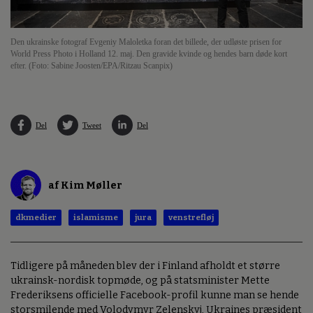
Den ukrainske fotograf Evgeniy Maloletka foran det billede, der udløste prisen for
World Press Photo i Holland 12. maj. Den gravide kvinde og hendes barn døde kort
efter. (Foto: Sabine Joosten/EPA/Ritzau Scanpix)
Del
Tweet
Del
af Kim Møller
dkmedier
islamisme
jura
venstrefløj
Tidligere på måneden blev der i Finland afholdt et større
ukrainsk-nordisk topmøde, og på statsminister Mette
Frederiksens officielle Facebook-profil kunne man se hende
storsmilende med Volodymyr Zelenskyj, Ukraines præsident