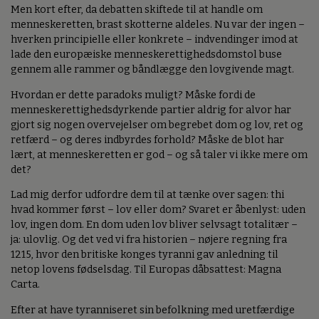
Men kort efter, da debatten skiftede til at handle om
menneskeretten, brast skotterne aldeles. Nu var der ingen –
hverken principielle eller konkrete – indvendinger imod at
lade den europæiske menneskerettighedsdomstol buse
gennem alle rammer og båndlægge den lovgivende magt.
Hvordan er dette paradoks muligt? Måske fordi de
menneskerettighedsdyrkende partier aldrig for alvor har
gjort sig nogen overvejelser om begrebet dom og lov, ret og
retfærd – og deres indbyrdes forhold? Måske de blot har
lært, at menneskeretten er god – og så taler vi ikke mere om
det?
Lad mig derfor udfordre dem til at tænke over sagen: thi
hvad kommer først – lov eller dom? Svaret er åbenlyst: uden
lov, ingen dom. En dom uden lov bliver selvsagt totalitær –
ja: ulovlig. Og det ved vi fra historien – nøjere regning fra
1215, hvor den britiske konges tyranni gav anledning til
netop lovens fødselsdag. Til Europas dåbsattest: Magna
Carta.
Efter at have tyranniseret sin befolkning med uretfærdige