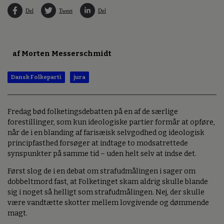
Del
Tweet
Del
af Morten Messerschmidt
Dansk Folkeparti
jura
Fredag bød folketingsdebatten på en af de særlige
forestillinger, som kun ideologiske partier formår at opføre,
når de i en blanding af farisæisk selvgodhed og ideologisk
principfasthed forsøger at indtage to modsatrettede
synspunkter på samme tid – uden helt selv at indse det.
Først slog de i en debat om strafudmålingen i sager om
dobbeltmord fast, at Folketinget skam aldrig skulle blande
sig i noget så helligt som strafudmålingen. Nej, der skulle
være vandtætte skotter mellem lovgivende og dømmende
magt.