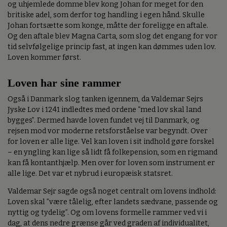
og uhjemlede domme blev kong Johan for meget for den
britiske adel, som derfor tog handling i egen hånd. Skulle
Johan fortsætte som konge, måtte der foreligge en aftale.
Og den aftale blev Magna Carta, som slog det engang for vor
tid selvfølgelige princip fast, at ingen kan dømmes uden lov.
Loven kommer først.
Loven har sine rammer
Også i Danmark slog tanken igennem, da Valdemar Sejrs
Jyske Lov i 1241 indledtes med ordene “med lov skal land
bygges”. Dermed havde loven fundet vej til Danmark, og
rejsen mod vor moderne retsforståelse var begyndt. Over
for loven er alle lige. Vel kan loven i sit indhold gøre forskel
– en yngling kan lige så lidt få folkepension, som en rigmand
kan få kontanthjælp. Men over for loven som instrument er
alle lige. Det var et nybrud i europæisk statsret.
Valdemar Sejr sagde også noget centralt om lovens indhold:
Loven skal ”være tålelig, efter landets sædvane, passende og
nyttig og tydelig”. Og om lovens formelle rammer ved vi i
dag, at dens nedre grænse går ved graden af individualitet,