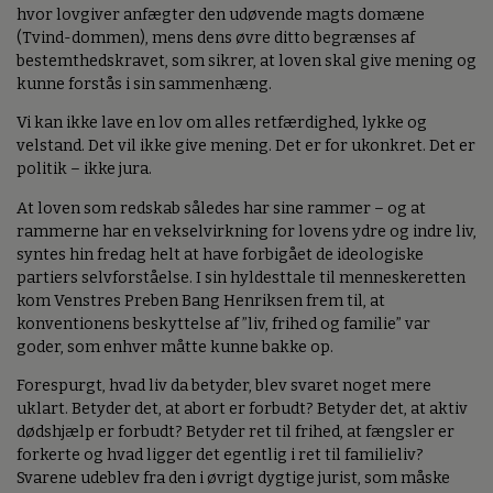
hvor lovgiver anfægter den udøvende magts domæne
(Tvind-dommen), mens dens øvre ditto begrænses af
bestemthedskravet, som sikrer, at loven skal give mening og
kunne forstås i sin sammenhæng.
Vi kan ikke lave en lov om alles retfærdighed, lykke og
velstand. Det vil ikke give mening. Det er for ukonkret. Det er
politik – ikke jura.
At loven som redskab således har sine rammer – og at
rammerne har en vekselvirkning for lovens ydre og indre liv,
syntes hin fredag helt at have forbigået de ideologiske
partiers selvforståelse. I sin hyldesttale til menneskeretten
kom Venstres Preben Bang Henriksen frem til, at
konventionens beskyttelse af ”liv, frihed og familie” var
goder, som enhver måtte kunne bakke op.
Forespurgt, hvad liv da betyder, blev svaret noget mere
uklart. Betyder det, at abort er forbudt? Betyder det, at aktiv
dødshjælp er forbudt? Betyder ret til frihed, at fængsler er
forkerte og hvad ligger det egentlig i ret til familieliv?
Svarene udeblev fra den i øvrigt dygtige jurist, som måske