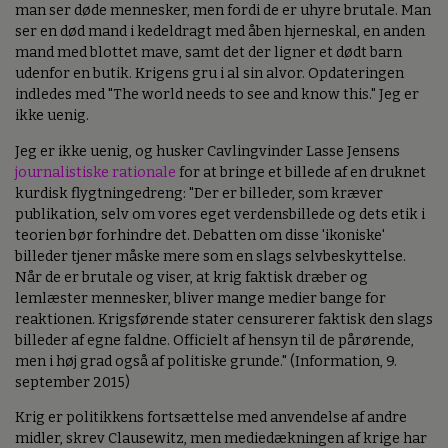
man ser døde mennesker, men fordi de er uhyre brutale. Man
ser en død mand i kedeldragt med åben hjerneskal, en anden
mand med blottet mave, samt det der ligner et dødt barn
udenfor en butik. Krigens gru i al sin alvor. Opdateringen
indledes med "The world needs to see and know this." Jeg er
ikke uenig.
Jeg er ikke uenig, og husker Cavlingvinder Lasse Jensens
journalistiske rationale
for at bringe et billede af en druknet
kurdisk flygtningedreng: "Der er billeder, som kræver
publikation, selv om vores eget verdensbillede og dets etik i
teorien bør forhindre det. Debatten om disse 'ikoniske'
billeder tjener måske mere som en slags selvbeskyttelse.
Når de er brutale og viser, at krig faktisk dræber og
lemlæster mennesker, bliver mange medier bange for
reaktionen. Krigsførende stater censurerer faktisk den slags
billeder af egne faldne. Officielt af hensyn til de pårørende,
men i høj grad også af politiske grunde." (Information, 9.
september 2015)
Krig er politikkens fortsættelse med anvendelse af andre
midler, skrev Clausewitz, men mediedækningen af krige har