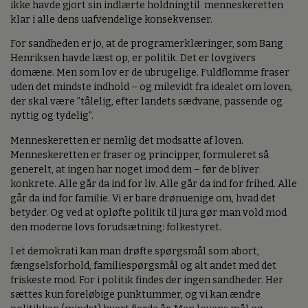
ikke havde gjort sin indlærte holdningtil menneskeretten
klar i alle dens uafvendelige konsekvenser.
For sandheden er jo, at de programerklæringer, som Bang
Henriksen havde læst op, er politik. Det er lovgivers
domæne. Men som lov er de ubrugelige. Fuldflomme fraser
uden det mindste indhold – og milevidt fra idealet om loven,
der skal være ”tålelig, efter landets sædvane, passende og
nyttig og tydelig”.
Menneskeretten er nemlig det modsatte af loven.
Menneskeretten er fraser og principper, formuleret så
generelt, at ingen har noget imod dem – før de bliver
konkrete. Alle går da ind for liv. Alle går da ind for frihed. Alle
går da ind for familie. Vi er bare drønuenige om, hvad det
betyder. Og ved at opløfte politik til jura gør man vold mod
den moderne lovs forudsætning: folkestyret.
I et demokrati kan man drøfte spørgsmål som abort,
fængselsforhold, familiespørgsmål og alt andet med det
friskeste mod. For i politik findes der ingen sandheder. Her
sættes kun foreløbige punktummer, og vi kan ændre