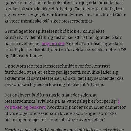
ganske mange socialdemokrater, som jeg ikke umiddelbart
tænker på som decideret folkelige. Det at være folkelig tror
jeg mere er noget, der er forbundet med ens karakter. Måden
at være menneske på,” siger Messerschmidt.
Grundlaget for splittelsen i blå blok er komplekst.
Konservativ debattør og historiker Christian Egander Skov
har skrevet en hel
bog om det
. En del af atomiseringen kom
til udtryk i fjendskabet, der i en årrække herskede mellem DF
og Liberal Alliance.
Og selvom Morten Messerschmidt over for Kontrast
fastholder, at DF er et borgerligt parti, som ikke lader sig
skræmme af skattelettelser, så skal det tilsyneladende ikke
ses som kærlighedserklæring til Liberal Alliance.
Det er i hvert fald kun nogle måneder siden, at
Messerschmidt ”tvivlede på, at Vanopslagh er borgerlig”
i
Politiken og beskrev
, hvordan alliancer som LA er dannet for
at varetage interesser som lavere skat: ”Sager, som ikke
udspringer af hjertet – men af kølige overvejelser.”
Hvorfor er det, at når LA snakker om skattelettelser, så er det en