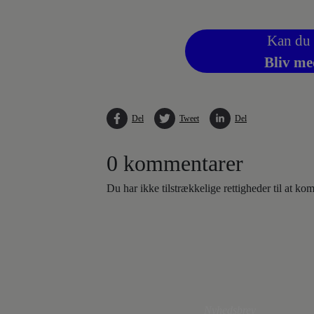
Kan du 
Bliv me
Del
Tweet
Del
0 kommentarer
Du har ikke tilstrækkelige rettigheder til at k
Nyhedsbrev