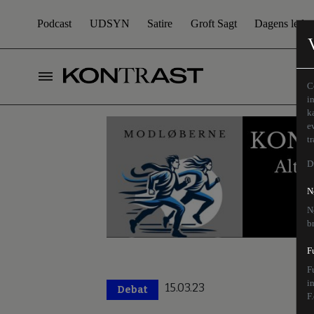
Podcast
UDSYN
Satire
Groft Sagt
Dagens leder
C
i
k
e
t
D
N
N
b
F
F
i
15.03.23
Debat
F