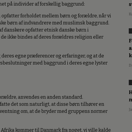
et på individer af forskellig baggrund:
s
K
i opfatter forholdet mellem børn og forældre, når vi
nske børn af indvandrere med muslimsk baggrund.
t af danskere opfatter etnisk danske børn i
t de ikke bindes af deres forældres religion eller
F
a
g deres egne præferencer og erfaringer, og at de
sbeslutninger med baggrund i deres egne lyster
D
H
forældre, anvendes en anden standard.
m
atte det som naturligt, at disse børn tilhører en
J
orventning om, at de bryder med gruppens normer
frika kommer til Danmark fra noget, vi ville kalde