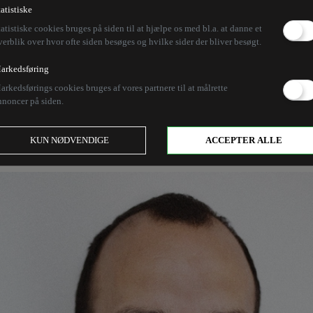
k og satire kan også g
tatistiske
tatistiske cookies bruges på siden til at hjælpe os med bl.a. at danne et
verblik over hvor ofte siden besøges og hvilke sider der bliver besøgt.
rn
arkedsføring
arkedsførings cookies bruges af vores partnere til at målrette
nnoncer på siden.
lige forventninger til børn alt efter deres etniske og
rigørelse.
KUN NØDVENDIGE
ACCEPTER ALLE