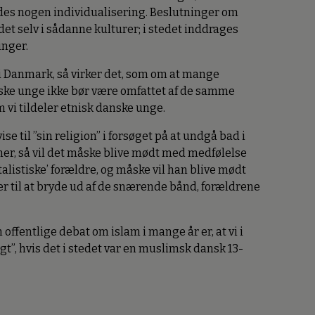
ndes nogen individualisering. Beslutninger om
det selv i sådanne kulturer; i stedet inddrages
inger.
 Danmark, så virker det, som om at mange
ske unge ikke bør være omfattet af de samme
 vi tildeler etnisk danske unge.
se til ”sin religion” i forsøget på at undgå bad i
er, så vil det måske blive mødt med medfølelse
alistiske’ forældre, og måske vil han blive mødt
er til at bryde ud af de snærende bånd, forældrene
offentlige debat om islam i mange år er, at vi i
t”, hvis det i stedet var en muslimsk dansk 13-