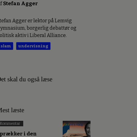
f
Stefan Agger
tefan Agger er lektor på Lemvig
ymnasium, borgerlig debattør og
olitisk aktiv i Liberal Alliance.
islam
undervisning
et skal du også læse
est læste
Kommentar
prækker i den