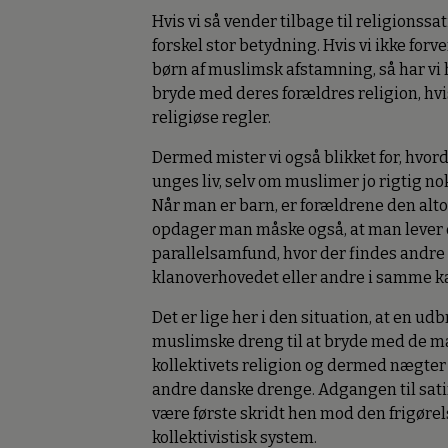
Hvis vi så vender tilbage til religionss
forskel stor betydning. Hvis vi ikke for
børn af muslimsk afstamning, så har vi 
bryde med deres forældres religion, hvis
religiøse regler.
Dermed mister vi også blikket for, hvord
unges liv, selv om muslimer jo rigtig n
Når man er barn, er forældrene den alto
opdager man måske også, at man lever de
parallelsamfund, hvor der findes andr
klanoverhovedet eller andre i samme ka
Det er lige her i den situation, at en u
muslimske dreng til at bryde med de 
kollektivets religion og dermed nægter 
andre danske drenge. Adgangen til satir
være første skridt hen mod den frigørelse
kollektivistisk system.