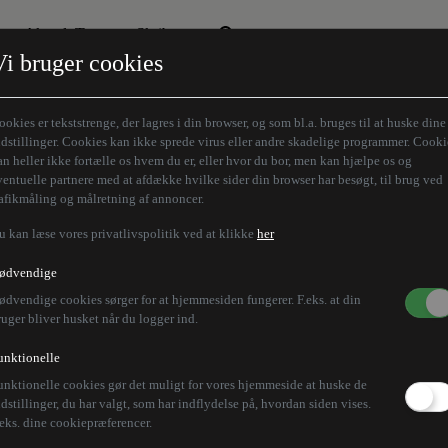
Aktuelt Tema
Skribenter
Vi bruger cookies
Den borgelige brille
Alle vores skribenter
Remigration
Modløberne
ookies er tekststrenge, der lagres i din browser, og som bl.a. bruges til at huske dine
Humaniora forfra
Z-aksen
ndstillinger. Cookies kan ikke sprede virus eller andre skadelige programmer. Cooki
an heller ikke fortælle os hvem du er, eller hvor du bor, men kan hjælpe os og
Store Danskere
ventuelle partnere med at afdække hvilke sider din browser har besøgt, til brug ved
rafikmåling og målretning af annoncer.
u kan læse vores privatlivspolitik ved at klikke
her
ødvendige
ødvendige cookies sørger for at hjemmesiden fungerer. F.eks. at din
ruger bliver husket når du logger ind.
unktionelle
unktionelle cookies gør det muligt for vores hjemmeside at huske de
ndstillinger, du har valgt, som har indflydelse på, hvordan siden vises.
.eks. dine cookiepræferencer.