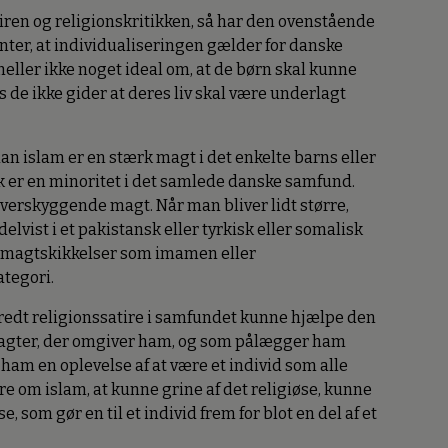
atiren og religionskritikken, så har den ovenstående
venter, at individualiseringen gælder for danske
heller ikke noget ideal om, at de børn skal kunne
 de ikke gider at deres liv skal være underlagt
an islam er en stærk magt i det enkelte barns eller
ok er en minoritet i det samlede danske samfund.
verskyggende magt. Når man bliver lidt større,
lvist i et pakistansk eller tyrkisk eller somalisk
e magtskikkelser som imamen eller
tegori.
dbredt religionssatire i samfundet kunne hjælpe den
magter, der omgiver ham, og som pålægger ham
ham en oplevelse af at være et individ som alle
e om islam, at kunne grine af det religiøse, kunne
, som gør en til et individ frem for blot en del af et