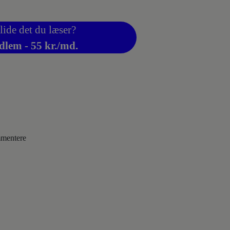
lide det du læser?
dlem - 55 kr./md.
ommentere