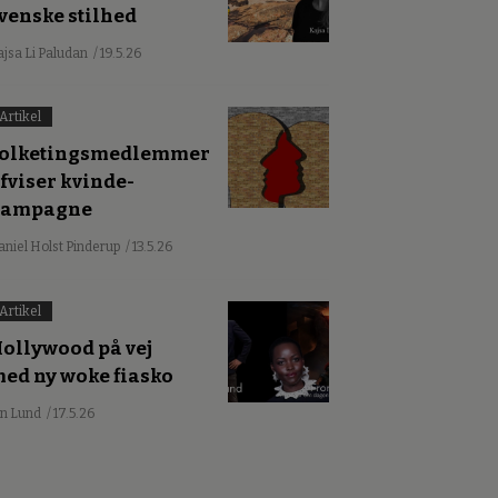
venske stilhed
ajsa Li Paludan
/ 19.5.26
Artikel
olketingsmedlemmer
fviser kvinde-
kampagne
aniel Holst Pinderup
/ 13.5.26
Artikel
ollywood på vej
ed ny woke fiasko
an Lund
/ 17.5.26