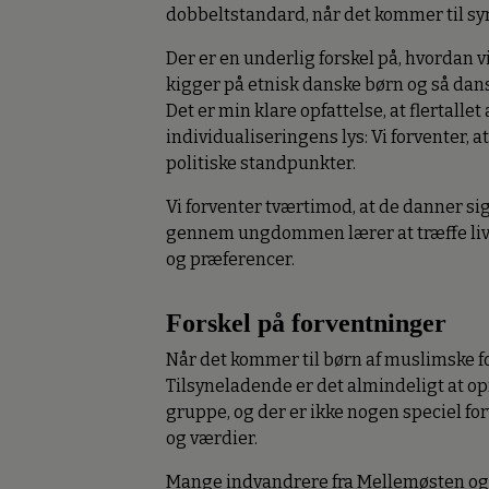
dobbeltstandard, når det kommer til syn
Der er en underlig forskel på, hvordan v
kigger på etnisk danske børn og så da
Det er min klare opfattelse, at flertalle
individualiseringens lys: Vi forventer, a
politiske standpunkter.
Vi forventer tværtimod, at de danner si
gennem ungdommen lærer at træffe liv
og præferencer.
Forskel på forventninger
Når det kommer til børn af muslimske 
Tilsyneladende er det almindeligt at opf
gruppe, og der er ikke nogen speciel f
og værdier.
Mange indvandrere fra Mellemøsten og A