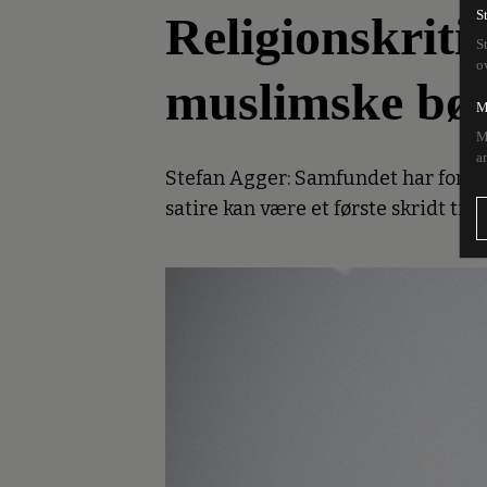
Religionskriti
S
S
o
muslimske bø
M
M
a
Stefan Agger: Samfundet har forskel
satire kan være et første skridt til f