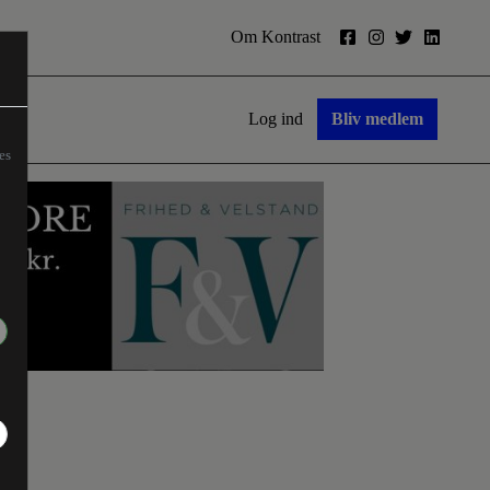
Om Kontrast
Log ind
Bliv medlem
es