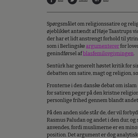
Spørgsmålet om religionssatire og religi
øjeblikket antændt af Høje Taastrups vi
der har et lidt anstrengt forhold til yt
som i Berlingske
argumenterer
for love
genindførsel af
blasfemilovgivningen
.
Sentürk har generelt høstet kritik for s
debatten om satire, magt og religion, s
Fronterne i den danske debat om islam o
for satiren peger på den kristne religio
personlige frihed gennem blandt andet 
På den anden side står de, der vil fo
Rasmus Paludan og andet i den dur, og s
anvendes, fordi muslimerne er en minori
position. Det argument er dog analytis