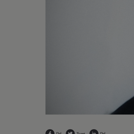
Del
Tweet
Del