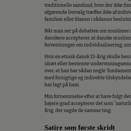
traditionelle samfund, hvor der ikke fi
afgørende livsvalg træffes ikke af indivi
familien eller klanen i sådanne beslutn
Når man ser på debatten om muslimer i
danskere accepterer, at danske muslim
forventninger om individualisering, som
Hvis en etnisk dansk 13-årig skulle henvi
idræt eller bestemte undervisningsemn
over, at han har sådan nogle ’fundament
med forsigtige og indirekte tilskyndels
har lagt på ham.
Min fornemmelse efter at have fulgt den 
højere grad accepterer det som ”naturlig
årig, der sagde de samme ting.
Satire som første skridt