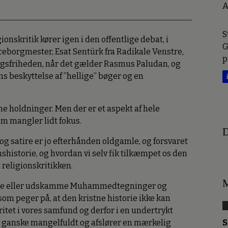
A
S
onskritik kører igen i den offentlige debat, i
G
ceborgmester, Esat Sentürk fra Radikale Venstre,
p
ringsfriheden, når det gælder Rasmus Paludan, og
ns beskyttelse af ”hellige” bøger og en
ine holdninger. Men der er et aspekt af hele
om mangler lidt fokus.
D
g satire er jo efterhånden oldgamle, og forsvaret
nshistorie, og hvordan vi selv fik tilkæmpet os den
religionskritikken.
M
rbyde eller udskamme Muhammedtegninger og
om peger på, at den kristne historie ikke kan
tet i vores samfund og derfor i en undertrykt
S
k ganske mangelfuldt og afslører en mærkelig