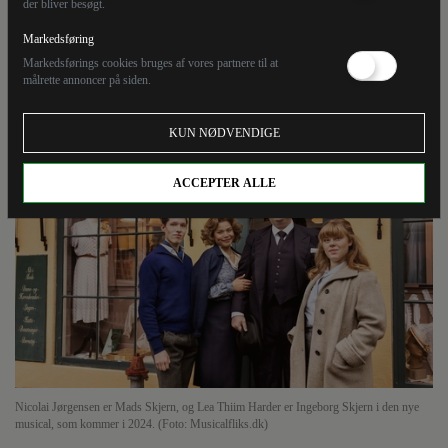
der bliver besøgt.
Malene Møller Hall: Skuespillere kan spille, hvem de
Markedsføring
vil. Men der er noget skævt ved den kommende
Markedsførings cookies bruges af vores partnere til at
Matador-opsætning med de tilsyneladende
målrette annoncer på siden.
identitetspolitiske toner.
KUN NØDVENDIGE
ACCEPTER ALLE
Nicolai Jørgensen er Mads Skjern, og Lea Thiim Harder er Ingeborg Skjern i den nye
musical, som kommer i 2024. (Foto: Musicalfliks.dk)