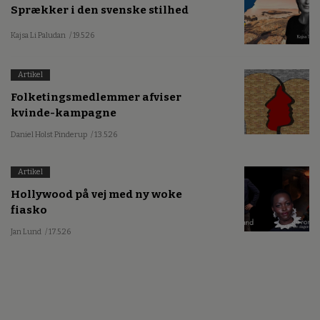
Sprækker i den svenske stilhed
Kajsa Li Paludan
/ 19.5.26
Artikel
Folketingsmedlemmer afviser
kvinde-kampagne
Daniel Holst Pinderup
/ 13.5.26
Artikel
Hollywood på vej med ny woke
fiasko
Jan Lund
/ 17.5.26