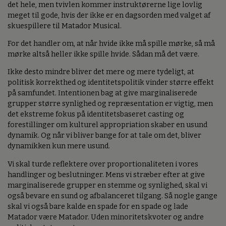
det hele, men tvivlen kommer instruktørerne lige lovlig
meget til gode, hvis der ikke er en dagsorden med valget af
skuespillere til Matador Musical.
For det handler om, at når hvide ikke må spille mørke, så må
mørke altså heller ikke spille hvide. Sådan må det være.
Ikke desto mindre bliver det mere og mere tydeligt, at
politisk korrekthed og identitetspolitik vinder større effekt
på samfundet. Intentionen bag at give marginaliserede
grupper større synlighed og repræsentation er vigtig, men
det ekstreme fokus på identitetsbaseret casting og
forestillinger om kulturel appropriation skaber en usund
dynamik. Og når vi bliver bange for at tale om det, bliver
dynamikken kun mere usund.
Vi skal turde reflektere over proportionaliteten i vores
handlinger og beslutninger. Mens vi stræber efter at give
marginaliserede grupper en stemme og synlighed, skal vi
også bevare en sund og afbalanceret tilgang. Så nogle gange
skal vi også bare kalde en spade for en spade og lade
Matador være Matador. Uden minoritetskvoter og andre