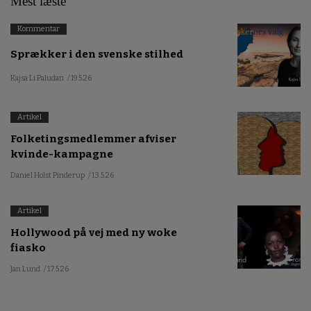
Mest læste
Kommentar
Sprækker i den svenske stilhed
Kajsa Li Paludan
/ 19.5.26
Artikel
Folketingsmedlemmer afviser
kvinde-kampagne
Daniel Holst Pinderup
/ 13.5.26
Artikel
Hollywood på vej med ny woke
fiasko
Jan Lund
/ 17.5.26