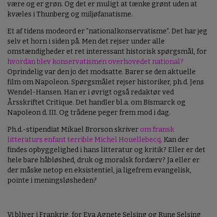
være og er grøn. Og det er muligt at tænke grønt uden at
kvæles i Thunberg og miljøfanatisme.
Et af tidens modeord er ”nationalkonservatisme”. Det har jeg
selv et horn i siden på. Men det rejser under alle
omstændigheder et ret interessant historisk spørgsmål, for
hvordan blev konservatismen overhovedet national?
Oprindelig var den jo det modsatte. Barer se den aktuelle
film om Napoleon. Spørgsmålet rejser historiker, ph.d. Jens
Wendel-Hansen. Han er i øvrigt også redaktør ved
Årsskriftet Critique. Det handler bl.a. om Bismarck og
Napoleon d. III. Og trådene peger frem mod i dag.
Ph.d.-stipendiat Mikael Brorson skriver
om fransk
litteraturs enfant terrible Michel Houellebecq
. Kan der
findes opbyggelighed i hans litteratur og kritik? Eller er det
hele bare håbløshed, druk og moralsk fordærv? Ja eller er
der måske netop en eksistentiel, ja ligefrem evangelisk,
pointe i meningsløsheden?
Vi bliver i Frankrig, for Eva Agnete Selsing og Rune Selsing