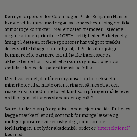
Den nye forperson for Copenhagen Pride, Benjamin Hansen,
har været fremme med organisationens beslutning om ikke
at inddrage konflikter i Mellemøsten fremover. I stedet vil
organisationen prioritere LGBT+-rettigheder. En betydelig
årsag til dette er, at flere sponsorer har valgt at trække
deres støtte tilbage, som følge af, at Pride ville spørge
kommercielle partnere ind til, hvilke interesser og
aktiviteter de har i Israel, eftersom organisationen var
»solidarisk med det palæstinensiske folk«.
Men hvad er det, der får en organisation for seksuelle
minoriteter til at miste orienteringen så meget, at den
risikerer sit omdømme for et land, som på ingen måde lever
op til organisationens standarder og mål?
Svaret finder man på organisationens hjemmeside. Du bedes
lægge mærke til et ord, som nok for mange læsere og
mulige sponsorer virker uskyldigt, men rummer
forklaringen. Det lyder akademisk, ordet er
"intersektionel"
,
læs med: