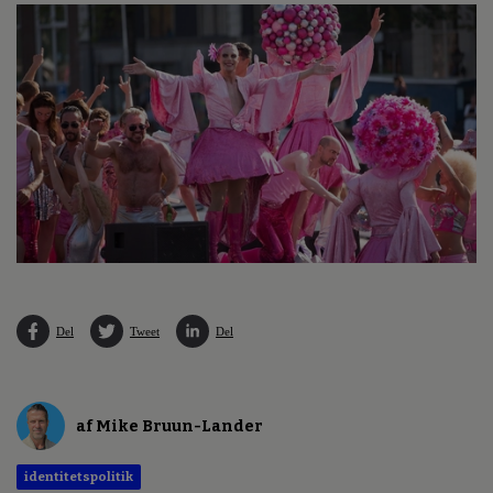
Del
Tweet
Del
af Mike Bruun-Lander
identitetspolitik