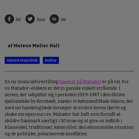
Del
Tweet
Del
af Malene Møller Hall
identitetspolitik
kultur
En ny musicalforestilling
baseret på Matador
er på vej. For
os Matador-elskere er det jo ganske enkelt strålende. I
serien, der udspiller sig i perioden 1929-1947 i den fiktive
sjællandske by Korsbæk, møder vi købmand Mads Skjern, der
med sin handelsglæde forsøger at erobre byens hjerte og
skabe sin egen succes. Matador har haft som formål at
skildre Danmark særligt i 30’erne og at give os indblik i
klasseskel, traditioner, kønsroller, den økonomiske situation
og de politiske, polariserede konflikter.