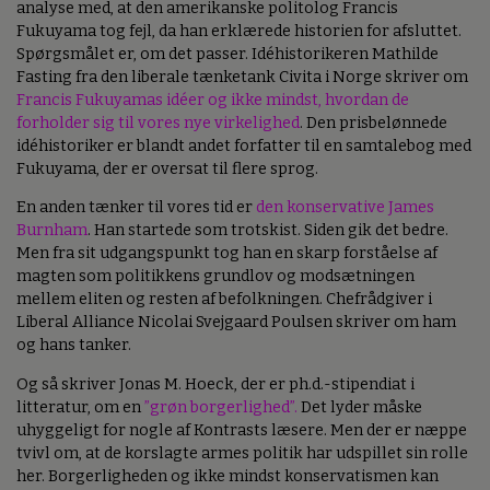
analyse med, at den amerikanske politolog Francis
Fukuyama tog fejl, da han erklærede historien for afsluttet.
Spørgsmålet er, om det passer. Idéhistorikeren Mathilde
Fasting fra den liberale tænketank Civita i Norge skriver om
Francis Fukuyamas idéer og ikke mindst, hvordan de
forholder sig til vores nye virkelighed
. Den prisbelønnede
idéhistoriker er blandt andet forfatter til en samtalebog med
Fukuyama, der er oversat til flere sprog.
En anden tænker til vores tid er
den konservative James
Burnham
. Han startede som trotskist. Siden gik det bedre.
Men fra sit udgangspunkt tog han en skarp forståelse af
magten som politikkens grundlov og modsætningen
mellem eliten og resten af befolkningen. Chefrådgiver i
Liberal Alliance Nicolai Svejgaard Poulsen skriver om ham
og hans tanker.
Og så skriver Jonas M. Hoeck, der er ph.d.-stipendiat i
litteratur, om en
”grøn borgerlighed”.
Det lyder måske
uhyggeligt for nogle af Kontrasts læsere. Men der er næppe
tvivl om, at de korslagte armes politik har udspillet sin rolle
her. Borgerligheden og ikke mindst konservatismen kan