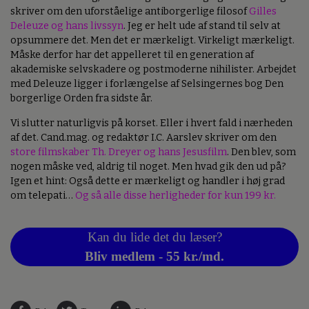
skriver om den uforståelige antiborgerlige filosof
Gilles
Deleuze og hans livssyn
. Jeg er helt ude af stand til selv at
opsummere det. Men det er mærkeligt. Virkeligt mærkeligt.
Måske derfor har det appelleret til en generation af
akademiske selvskadere og postmoderne nihilister. Arbejdet
med Deleuze ligger i forlængelse af Selsingernes bog Den
borgerlige Orden fra sidste år.
Vi slutter naturligvis på korset. Eller i hvert fald i nærheden
af det. Cand.mag. og redaktør I.C. Aarslev skriver om den
store filmskaber Th. Dreyer og hans Jesusfilm
. Den blev, som
nogen måske ved, aldrig til noget. Men hvad gik den ud på?
Igen et hint: Også dette er mærkeligt og handler i høj grad
om telepati…
Og så alle disse herligheder for kun 199 kr.
Kan du lide det du læser?
Bliv medlem - 55 kr./md.