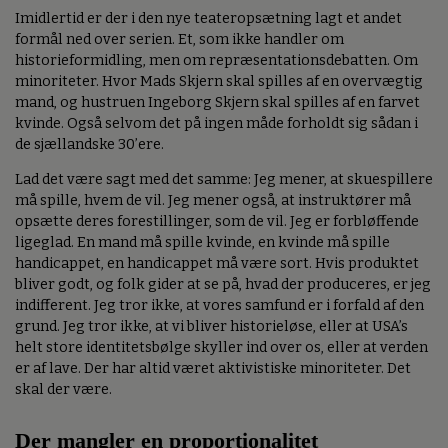
Imidlertid er der i den nye teateropsætning lagt et andet
formål ned over serien. Et, som ikke handler om
historieformidling, men om repræsentationsdebatten. Om
minoriteter. Hvor Mads Skjern skal spilles af en overvægtig
mand, og hustruen Ingeborg Skjern skal spilles af en farvet
kvinde. Også selvom det på ingen måde forholdt sig sådan i
de sjællandske 30’ere.
Lad det være sagt med det samme: Jeg mener, at skuespillere
må spille, hvem de vil. Jeg mener også, at instruktører må
opsætte deres forestillinger, som de vil. Jeg er forbløffende
ligeglad. En mand må spille kvinde, en kvinde må spille
handicappet, en handicappet må være sort. Hvis produktet
bliver godt, og folk gider at se på, hvad der produceres, er jeg
indifferent. Jeg tror ikke, at vores samfund er i forfald af den
grund. Jeg tror ikke, at vi bliver historieløse, eller at USA’s
helt store identitetsbølge skyller ind over os, eller at verden
er af lave. Der har altid været aktivistiske minoriteter. Det
skal der være.
Der mangler en proportionalitet