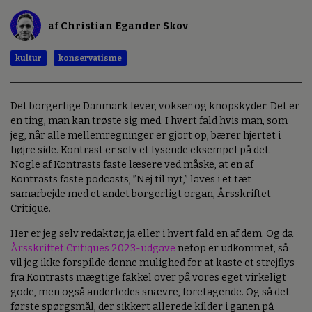
af Christian Egander Skov
kultur
konservatisme
Det borgerlige Danmark lever, vokser og knopskyder. Det er
en ting, man kan trøste sig med. I hvert fald hvis man, som
jeg, når alle mellemregninger er gjort op, bærer hjertet i
højre side. Kontrast er selv et lysende eksempel på det.
Nogle af Kontrasts faste læsere ved måske, at en af
Kontrasts faste podcasts, ”Nej til nyt,” laves i et tæt
samarbejde med et andet borgerligt organ, Årsskriftet
Critique.
Her er jeg selv redaktør, ja eller i hvert fald en af dem. Og da
Årsskriftet Critiques 2023-udgave
netop er udkommet, så
vil jeg ikke forspilde denne mulighed for at kaste et strejflys
fra Kontrasts mægtige fakkel over på vores eget virkeligt
gode, men også anderledes snævre, foretagende. Og så det
første spørgsmål, der sikkert allerede kilder i ganen på