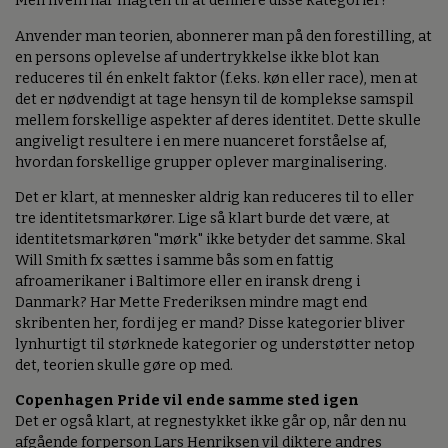
Men hvem har magten til at definere disse kategorier?
Anvender man teorien, abonnerer man på den forestilling, at
en persons oplevelse af undertrykkelse ikke blot kan
reduceres til én enkelt faktor (f.eks. køn eller race), men at
det er nødvendigt at tage hensyn til de komplekse samspil
mellem forskellige aspekter af deres identitet. Dette skulle
angiveligt resultere i en mere nuanceret forståelse af,
hvordan forskellige grupper oplever marginalisering.
Det er klart, at mennesker aldrig kan reduceres til to eller
tre identitetsmarkører. Lige så klart burde det være, at
identitetsmarkøren "mørk" ikke betyder det samme. Skal
Will Smith fx sættes i samme bås som en fattig
afroamerikaner i Baltimore eller en iransk dreng i
Danmark? Har Mette Frederiksen mindre magt end
skribenten her, fordi jeg er mand? Disse kategorier bliver
lynhurtigt til størknede kategorier og understøtter netop
det, teorien skulle gøre op med.
Copenhagen Pride vil ende samme sted igen
Det er også klart, at regnestykket ikke går op, når den nu
afgående forperson Lars Henriksen vil diktere andres