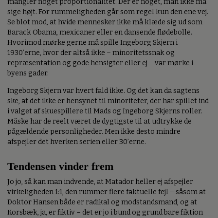
mangler noget proportionalitet. Der er noget, man ikke må
sige højt. For rummeligheden går som regel kun den ene vej.
Se blot mod, at hvide mennesker ikke må klæde sig ud som
Barack Obama, mexicaner eller en dansende flødebolle.
Hvorimod mørke gerne må spille Ingeborg Skjern i
1930’erne, hvor der altså ikke – minoritetssnak og
repræsentation og gode hensigter eller ej – var mørke i
byens gader.
Ingeborg Skjern var hvert fald ikke. Og det kan da sagtens
ske, at det ikke er hensynet til minoriteter, der har spillet ind
i valget af skuespillere til Mads og Ingeborg Skjerns roller.
Måske har de reelt været de dygtigste til at udtrykke de
pågældende personligheder. Men ikke desto mindre
afspejler det hverken serien eller 30’erne.
Tendensen vinder frem
Jo jo, så kan man indvende, at Matador heller ej afspejler
virkeligheden 1:1, den rummer flere faktuelle fejl – såsom at
Doktor Hansen både er radikal og modstandsmand, og at
Korsbæk, ja, er fiktiv – det er jo i bund og grund bare fiktion