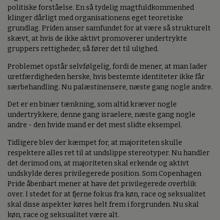
politiske forståelse. En så tydelig magtfuldkommenhed
klinger dårligt med organisationens eget teoretiske
grundlag. Priden anser samfundet for at være så strukturelt
skævt, at hvis de ikke aktivt promoverer undertrykte
gruppers rettigheder, så fører det til ulighed.
Problemet opstår selvfølgelig, fordi de mener, at man lader
uretfærdigheden herske, hvis bestemte identiteter ikke får
særbehandling. Nu palæstinensere, næste gang nogle andre.
Det er en binær tænkning, som altid kræver nogle
undertrykkere, denne gang israelere, næste gang nogle
andre - den hvide mand er det mest slidte eksempel.
Tidligere blev der kæmpet for, at majoriteten skulle
respektere alles ret til at undslippe stereotyper. Nu handler
det derimod om, at majoriteten skal erkende og aktivt
undskylde deres privilegerede position. Som Copenhagen
Pride åbenbart mener at have det privilegerede overblik
over. I stedet for at fjerne fokus fra køn, race og seksualitet
skal disse aspekter køres helt frem i forgrunden. Nu skal
køn, race og seksualitet være alt.