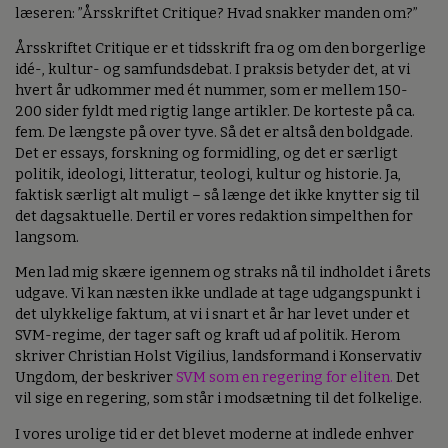
læseren: ”Årsskriftet Critique? Hvad snakker manden om?”
Årsskriftet Critique er et tidsskrift fra og om den borgerlige
idé-, kultur- og samfundsdebat. I praksis betyder det, at vi
hvert år udkommer med ét nummer, som er mellem 150-
200 sider fyldt med rigtig lange artikler. De korteste på ca.
fem. De længste på over tyve. Så det er altså den boldgade.
Det er essays, forskning og formidling, og det er særligt
politik, ideologi, litteratur, teologi, kultur og historie. Ja,
faktisk særligt alt muligt – så længe det ikke knytter sig til
det dagsaktuelle. Dertil er vores redaktion simpelthen for
langsom.
Men lad mig skære igennem og straks nå til indholdet i årets
udgave. Vi kan næsten ikke undlade at tage udgangspunkt i
det ulykkelige faktum, at vi i snart et år har levet under et
SVM-regime, der tager saft og kraft ud af politik. Herom
skriver Christian Holst Vigilius, landsformand i Konservativ
Ungdom, der beskriver
SVM som en regering for eliten.
Det
vil sige en regering, som står i modsætning til det folkelige.
I vores urolige tid er det blevet moderne at indlede enhver