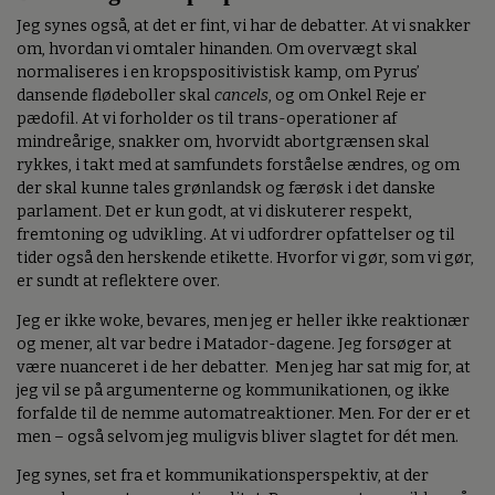
Jeg synes også, at det er fint, vi har de debatter. At vi snakker
om, hvordan vi omtaler hinanden. Om overvægt skal
normaliseres i en kropspositivistisk kamp, om Pyrus’
dansende flødeboller skal
cancels
, og om Onkel Reje er
pædofil. At vi forholder os til trans-operationer af
mindreårige, snakker om, hvorvidt abortgrænsen skal
rykkes, i takt med at samfundets forståelse ændres, og om
der skal kunne tales grønlandsk og færøsk i det danske
parlament. Det er kun godt, at vi diskuterer respekt,
fremtoning og udvikling. At vi udfordrer opfattelser og til
tider også den herskende etikette. Hvorfor vi gør, som vi gør,
er sundt at reflektere over.
Jeg er ikke woke, bevares, men jeg er heller ikke reaktionær
og mener, alt var bedre i Matador-dagene. Jeg forsøger at
være nuanceret i de her debatter. Men jeg har sat mig for, at
jeg vil se på argumenterne og kommunikationen, og ikke
forfalde til de nemme automatreaktioner. Men. For der er et
men – også selvom jeg muligvis bliver slagtet for dét men.
Jeg synes, set fra et kommunikationsperspektiv, at der