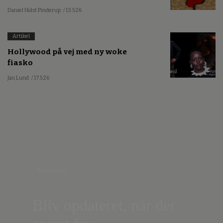
Daniel Holst Pinderup
/ 13.5.26
Artikel
Hollywood på vej med ny woke
fiasko
Jan Lund
/ 17.5.26
Nyhedsbrev
Bliv opdateret, når der