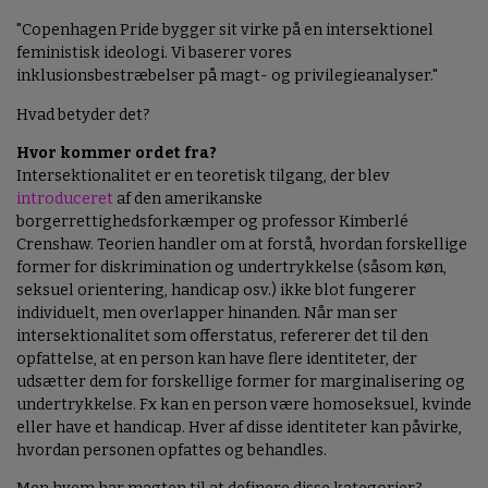
"Copenhagen Pride bygger sit virke på en intersektionel
feministisk ideologi. Vi baserer vores
inklusionsbestræbelser på magt- og privilegieanalyser."
Hvad betyder det?
Hvor kommer ordet fra?
Intersektionalitet er en teoretisk tilgang, der blev
introduceret
af den amerikanske
borgerrettighedsforkæmper og professor Kimberlé
Crenshaw. Teorien handler om at forstå, hvordan forskellige
former for diskrimination og undertrykkelse (såsom køn,
seksuel orientering, handicap osv.) ikke blot fungerer
individuelt, men overlapper hinanden. Når man ser
intersektionalitet som offerstatus, refererer det til den
opfattelse, at en person kan have flere identiteter, der
udsætter dem for forskellige former for marginalisering og
undertrykkelse. Fx kan en person være homoseksuel, kvinde
eller have et handicap. Hver af disse identiteter kan påvirke,
hvordan personen opfattes og behandles.