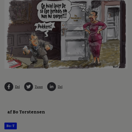
Del
Tweet
Del
af Bo Torstensen
Bo-T