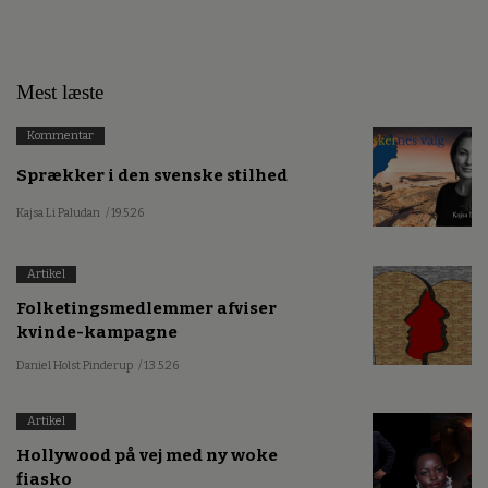
Mest læste
Kommentar
Sprækker i den svenske stilhed
Kajsa Li Paludan
/ 19.5.26
Artikel
Folketingsmedlemmer afviser
kvinde-kampagne
Daniel Holst Pinderup
/ 13.5.26
Artikel
Hollywood på vej med ny woke
fiasko