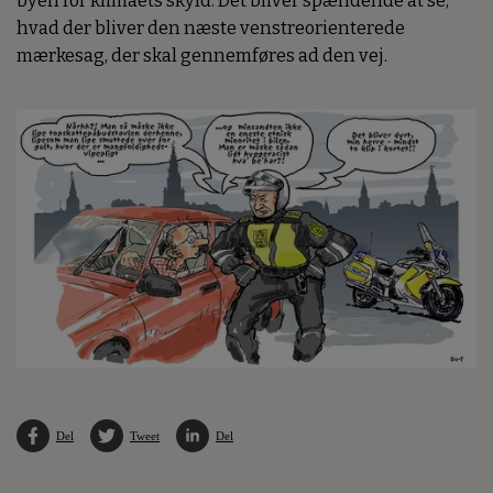
byen for klimaets skyld. Det bliver spændende at se,
hvad der bliver den næste venstreorienterede
mærkesag, der skal gennemføres ad den vej.
Del
Tweet
Del