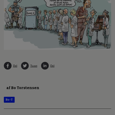
Del
Tweet
Del
af Bo Torstensen
Bo-T