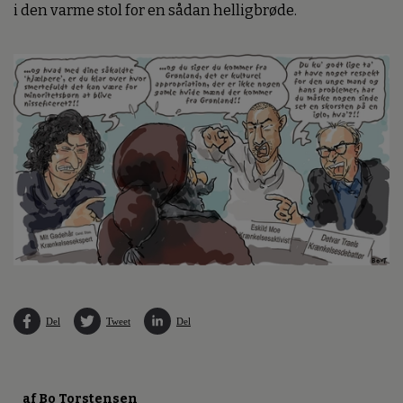
i den varme stol for en sådan helligbrøde.
Del
Tweet
Del
af Bo Torstensen