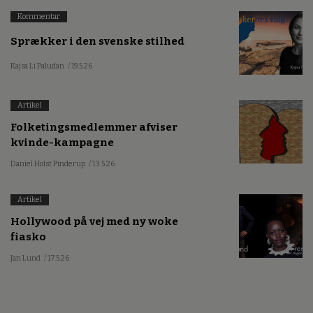
Kommentar
Sprækker i den svenske stilhed
Kajsa Li Paludan
/ 19.5.26
Artikel
Folketingsmedlemmer afviser
kvinde-kampagne
Daniel Holst Pinderup
/ 13.5.26
Artikel
Hollywood på vej med ny woke
fiasko
Jan Lund
/ 17.5.26