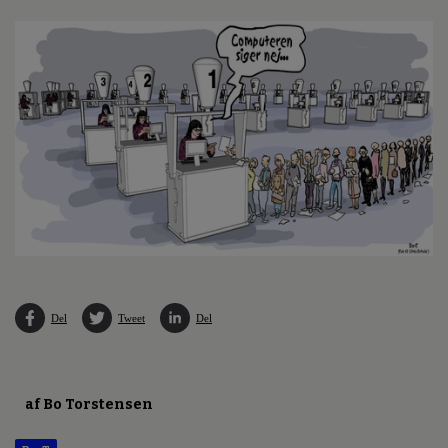
Del
Tweet
Del
af Bo Torstensen