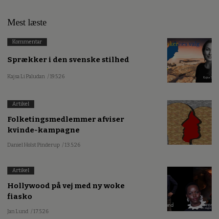
Mest læste
Kommentar
Sprækker i den svenske stilhed
Kajsa Li Paludan
/ 19.5.26
Artikel
Folketingsmedlemmer afviser
kvinde-kampagne
Daniel Holst Pinderup
/ 13.5.26
Artikel
Hollywood på vej med ny woke
fiasko
Jan Lund
/ 17.5.26