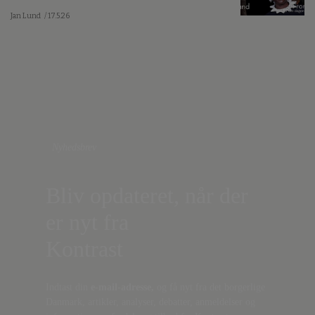
Jan Lund
/ 17.5.26
Nyhedsbrev
Bliv opdateret, når der
er nyt fra
Kontrast
Indtast din
e-mail-adresse,
og få nyt fra det borgerlige
Danmark, artikler, analyser, debatter, anmeldelser og