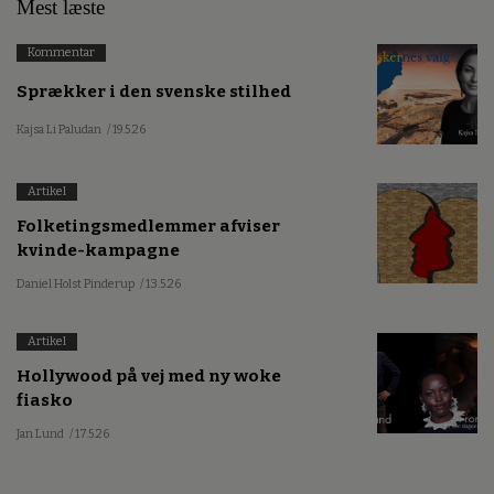
Mest læste
Kommentar
Sprækker i den svenske stilhed
Kajsa Li Paludan
/ 19.5.26
Artikel
Folketingsmedlemmer afviser
kvinde-kampagne
Daniel Holst Pinderup
/ 13.5.26
Artikel
Hollywood på vej med ny woke
fiasko
Jan Lund
/ 17.5.26