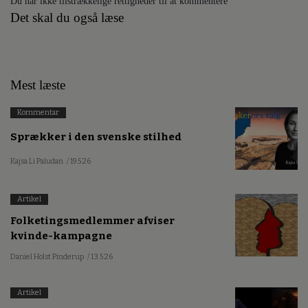
Du har ikke tilstrækkelige rettigheder til at kommentere
Det skal du også læse
Mest læste
Kommentar
Sprækker i den svenske stilhed
Kajsa Li Paludan
/ 19.5.26
Artikel
Folketingsmedlemmer afviser
kvinde-kampagne
Daniel Holst Pinderup
/ 13.5.26
Artikel