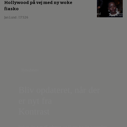
Hollywood på vej med ny woke
fiasko
Jan Lund
/ 17.5.26
Nyhedsbrev
Bliv opdateret, når der
er nyt fra
Kontrast
Indtast din
e-mail-adresse,
og få nyt fra det borgerlige