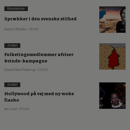
Kommentar
Sprækker i den svenske stilhed
Kajsa Li Paludan
/ 19.5.26
Artikel
Folketingsmedlemmer afviser
kvinde-kampagne
Daniel Holst Pinderup
/ 13.5.26
Artikel
Hollywood på vej med ny woke
fiasko
Jan Lund
/ 17.5.26