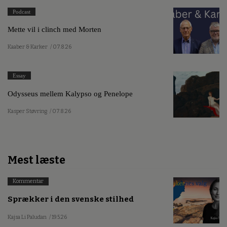
Podcast
Mette vil i clinch med Morten
Kaaber & Karker
/ 07.8.26
Essay
Odysseus mellem Kalypso og Penelope
Kasper Støvring
/ 07.8.26
Mest læste
Kommentar
Sprækker i den svenske stilhed
Kajsa Li Paludan
/ 19.5.26