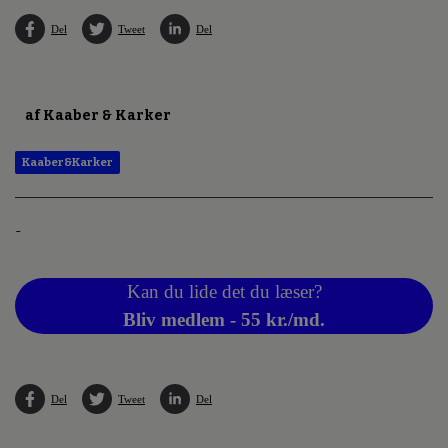
Del
Tweet
Del
af Kaaber & Karker
Kaaber&Karker
-
Kan du lide det du læser?
Bliv medlem - 55 kr./md.
Del
Tweet
Del