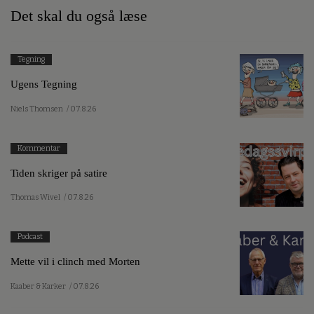
Det skal du også læse
Tegning
Ugens Tegning
Niels Thomsen
/ 07.8.26
Kommentar
Tiden skriger på satire
Thomas Wivel
/ 07.8.26
Podcast
Mette vil i clinch med Morten
Kaaber & Karker
/ 07.8.26