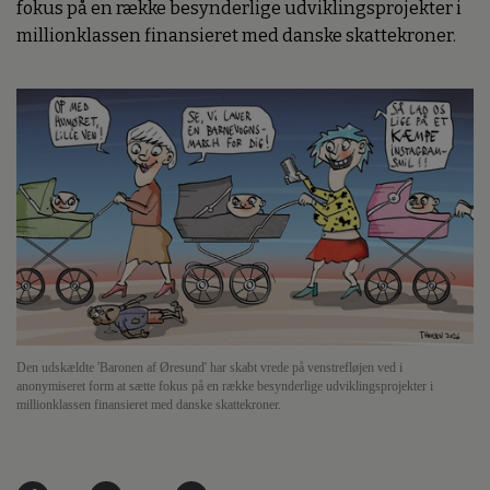
fokus på en række besynderlige udviklingsprojekter i
millionklassen finansieret med danske skattekroner.
Den udskældte 'Baronen af Øresund' har skabt vrede på venstrefløjen ved i
anonymiseret form at sætte fokus på en række besynderlige udviklingsprojekter i
millionklassen finansieret med danske skattekroner.