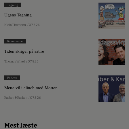
Tegning
Ugens Tegning
Niels Thomsen
/ 07.8.26
Kommentar
Tiden skriger på satire
Thomas Wivel
/ 07.8.26
Podcast
Mette vil i clinch med Morten
Kaaber & Karker
/ 07.8.26
Mest læste