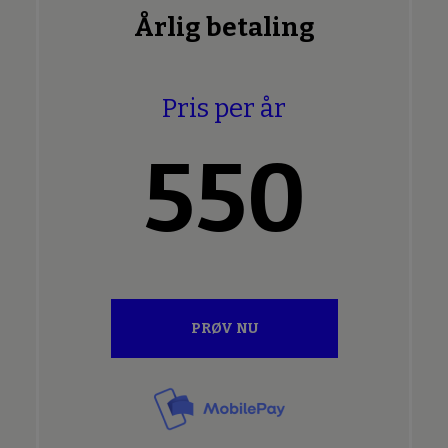
Årlig betaling
Pris per år
550
PRØV NU