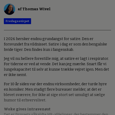
af Thomas Wivel
Fredagssvirpet
I 2026 hersker endnu grundangst for satire. Den er
forsvundet fra vildnisset. Satire i dag er som den bengalske
hvide tiger. Den findes kun i fangenskab.
Jeg vil nu hellere forestille mig, at satire er lagt i respirator.
For tiderne er ved at vende. Det kan jeg mærke. Snart får vi
lungekapacitet til selv at kunne trække vejret igen. Men det
er ikke nemt.
For 10 år siden var der endnu virksomheder, der turde hyre
en komiker. Men stadigt flere bureauer melder, at det er
blevet sværere, for ikke at sige stort set umuligt at sælge
humor til erhvervslivet.
Woke gives intravenøst
Det er firmaets såkaldte HR-afdelinger, der bestemmer den