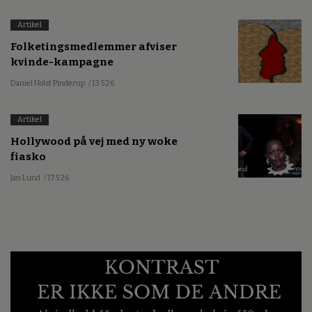
Artikel
Folketingsmedlemmer afviser
kvinde-kampagne
Daniel Holst Pinderup
/ 13.5.26
Artikel
Hollywood på vej med ny woke
fiasko
Jan Lund
/ 17.5.26