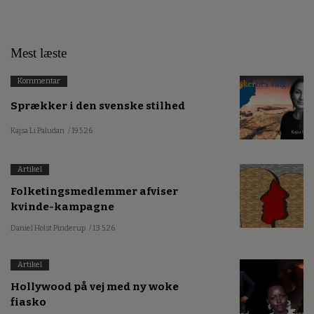
Mest læste
Kommentar
Sprækker i den svenske stilhed
Kajsa Li Paludan
/ 19.5.26
Artikel
Folketingsmedlemmer afviser
kvinde-kampagne
Daniel Holst Pinderup
/ 13.5.26
Artikel
Hollywood på vej med ny woke
fiasko