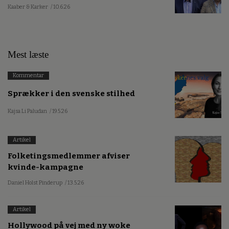
Kaaber & Karker
/ 10.6.26
Mest læste
Kommentar
Sprækker i den svenske stilhed
Kajsa Li Paludan
/ 19.5.26
Artikel
Folketingsmedlemmer afviser
kvinde-kampagne
Daniel Holst Pinderup
/ 13.5.26
Artikel
Hollywood på vej med ny woke