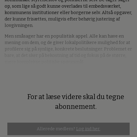
op, som lige så godt kunne overlades til embedsværket,
kommunens institutioner eller borgerne selv. Altså opgaver,
der kunne frisættes, muligvis efter behørig justering af
lovgivningen.
Men småsager har en populistisk appel. Alle kan have en
mening om dem, og de giver lokalpolitikere mulighed for at
profilere sig på synlige, konkrete beslutninger. Problemet er
bare, at det sker på bekostning af tid og fokus på de større,
mere komplekse politiske spørgsmål.
For at læse videre skal du tegne
Premium
abonnement.
Allerede medlem?
Log ind her.