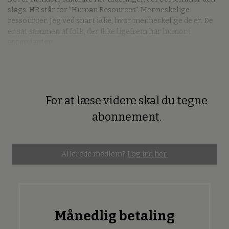
slags. HR står for ”Human Resources”. Menneskelige
ressourcer. Jeg ved snart ikke, hvor menneskelige de er. De
er sat sammen af folk, der ikke ligefrem har humor i
ascendanten.
For at læse videre skal du tegne
Premium
abonnement.
Allerede medlem?
Log ind her.
Månedlig betaling