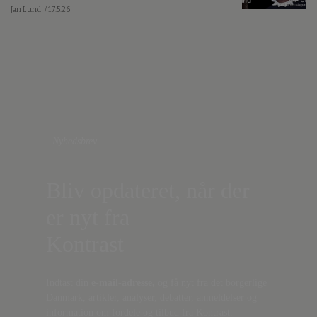
Jan Lund
/ 17.5.26
Nyhedsbrev
Bliv opdateret, når der
er nyt fra
Kontrast
Indtast din
e-mail-adresse,
og få nyt fra det borgerlige
Danmark, artikler, analyser, debatter, anmeldelser og
information om fordele og tilbud fra Kontrast.