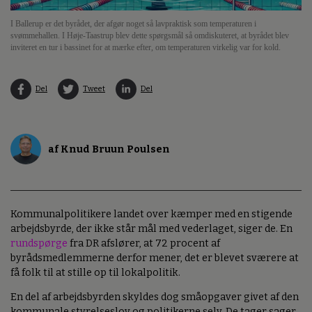
I Ballerup er det byrådet, der afgør noget så lavpraktisk som temperaturen i
svømmehallen. I Høje-Taastrup blev dette spørgsmål så omdiskuteret, at byrådet blev
inviteret en tur i bassinet for at mærke efter, om temperaturen virkelig var for kold.
Del
Tweet
Del
af Knud Bruun Poulsen
Kommunalpolitikere landet over kæmper med en stigende
arbejdsbyrde, der ikke står mål med vederlaget, siger de. En
rundspørge
fra DR afslører, at 72 procent af
byrådsmedlemmerne derfor mener, det er blevet sværere at
få folk til at stille op til lokalpolitik.
En del af arbejdsbyrden skyldes dog småopgaver givet af den
kommunale styrelseslov og politikerne selv. De tager sager