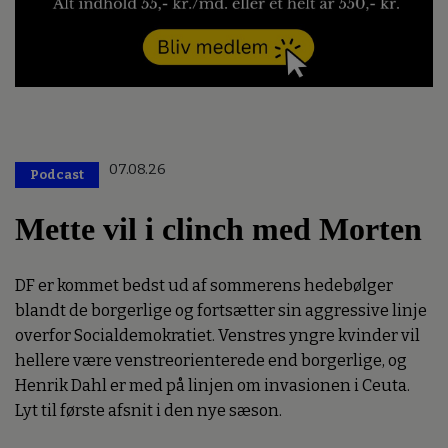
07.08.26
Podcast
Mette vil i clinch med Morten
DF er kommet bedst ud af sommerens hedebølger
blandt de borgerlige og fortsætter sin aggressive linje
overfor Socialdemokratiet. Venstres yngre kvinder vil
hellere være venstreorienterede end borgerlige, og
Henrik Dahl er med på linjen om invasionen i Ceuta.
Lyt til første afsnit i den nye sæson.