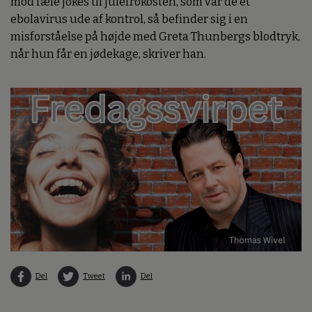
mod fæle jokes til julefrokosten, som var de et
ebolavirus ude af kontrol, så befinder sig i en
misforståelse på højde med Greta Thunbergs blodtryk,
når hun får en jødekage, skriver han.
Del
Tweet
Del