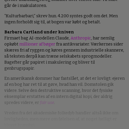
går de i makulatoren.
“Kulturbarbari,” skrev hun. 4.200 syntes godt om det. Men
ingen forholdt sig til, at bogen var købt og betalt.
Barbara Cartland under kniven
Firmaet bag AI-modellen Claude,
Anthropic
, har nemlig
opkøbt
millioner af bøger
fra antikvariater. Værkernes sider
skæres fri af ryggen og køres gennem industrielle skannere,
så teksten derpå kan træne selskabets sprogmodeller.
Bagefter går papiret i makulering og bliver til
genbrugspapir.
En amerikansk dommer har fastslået, at det er lovligt: ejeren
af en bog har ret til at gøre, hvad han vil. Domstolen gik
videre. Selve den destruktive scanning, hvor det fysiske
eksemplar erstattes af en intern digital kopi, der aldrig
spredes videre, er
fair use
.
Vreden fra det akademiske folkedyb handler altså ikke om
lovligheden, men mere om følelsen af, at noget helligt er
blevet krænket.