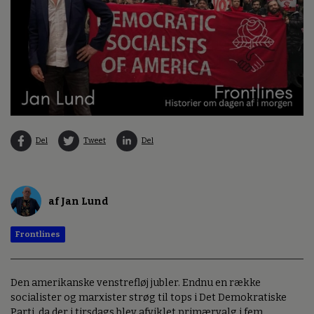
Del
Tweet
Del
af Jan Lund
Frontlines
Den amerikanske venstrefløj jubler. Endnu en række
socialister og marxister strøg til tops i Det Demokratiske
Parti, da der i tirsdags blev afviklet primærvalg i fem