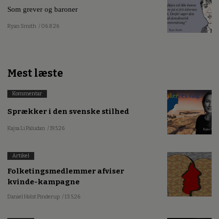
Som grever og baroner
Ryan Smith
/ 06.8.26
Mest læste
Kommentar
Sprækker i den svenske stilhed
Kajsa Li Paludan
/ 19.5.26
Artikel
Folketingsmedlemmer afviser
kvinde-kampagne
Daniel Holst Pinderup
/ 13.5.26