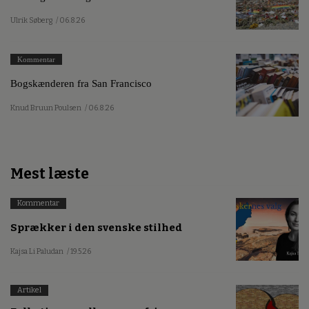
Ulrik Søberg
/ 06.8.26
Kommentar
Bogskænderen fra San Francisco
Knud Bruun Poulsen
/ 06.8.26
Mest læste
Kommentar
Sprækker i den svenske stilhed
Kajsa Li Paludan
/ 19.5.26
Artikel