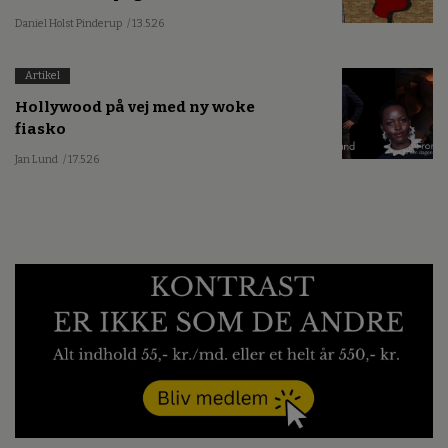
Daniel Holst Pinderup
/ 13.5.26
Artikel
Hollywood på vej med ny woke
fiasko
Jan Lund
/ 17.5.26