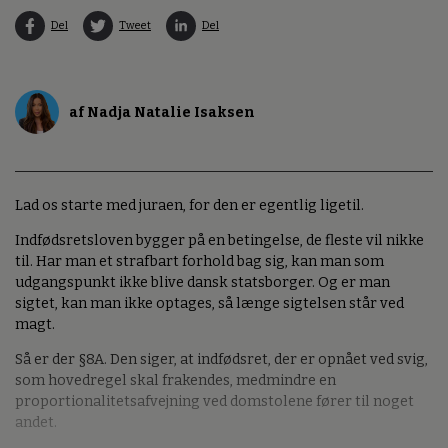
Del
Tweet
Del
af Nadja Natalie Isaksen
Lad os starte med juraen, for den er egentlig ligetil.
Indfødsretsloven bygger på en betingelse, de fleste vil nikke
til. Har man et strafbart forhold bag sig, kan man som
udgangspunkt ikke blive dansk statsborger. Og er man
sigtet, kan man ikke optages, så længe sigtelsen står ved
magt.
Så er der §8A. Den siger, at indfødsret, der er opnået ved svig,
som hovedregel skal frakendes, medmindre en
proportionalitetsafvejning ved domstolene fører til noget
andet.