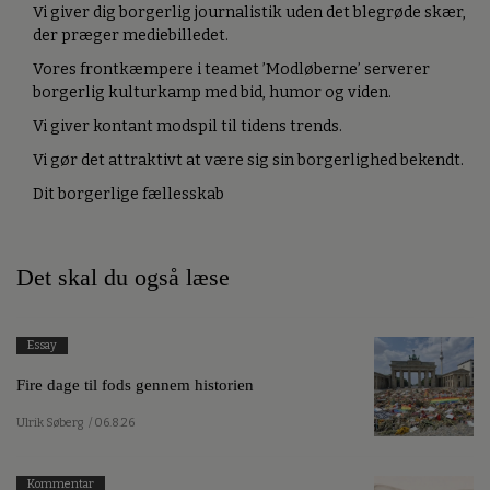
Vi giver dig borgerlig journalistik uden det blegrøde skær,
der præger mediebilledet.
Vores frontkæmpere i teamet ’Modløberne’ serverer
borgerlig kulturkamp med bid, humor og viden.
Vi giver kontant modspil til tidens trends.
Vi gør det attraktivt at være sig sin borgerlighed bekendt.
Dit borgerlige fællesskab
Det skal du også læse
Essay
Fire dage til fods gennem historien
Ulrik Søberg
/ 06.8.26
Kommentar