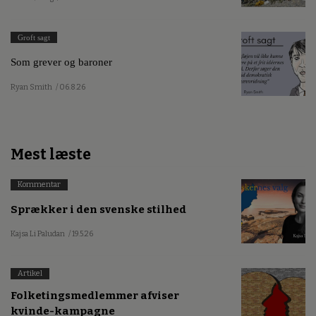
Groft sagt
Som grever og baroner
Ryan Smith
/ 06.8.26
Mest læste
Kommentar
Sprækker i den svenske stilhed
Kajsa Li Paludan
/ 19.5.26
Artikel
Folketingsmedlemmer afviser
kvinde-kampagne