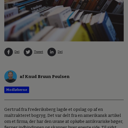
Del
Tweet
Del
af Knud Bruun Poulsen
Modløberne
Gertrud fra Frederiksberg lagde et opslag op af en
maltrakteret bogryg. Det var delt fra en amerikansk artikel
om et firma, der har den uvane at opkøbe antikvariske bøger,
fjerner indbindingen og skanner hver eneste side. Til sidst