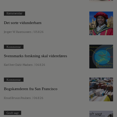
Kommentar
Det sorte vidunderbarn
Jesper W. Rasmussen
/ 05.8.26
Kommentar
Svensmarks forskning skal videreføres
Karl Iver Dahl-Madsen
/ 06.8.26
Kommentar
Bogskænderen fra San Francisco
Knud Bruun Poulsen
/ 06.8.26
Groft sagt