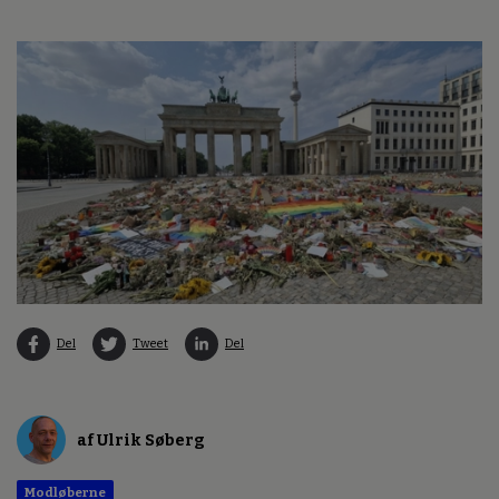
Del
Tweet
Del
af Ulrik Søberg
Modløberne