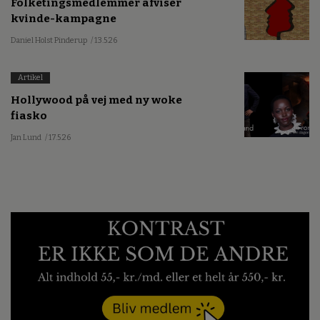
Folketingsmedlemmer afviser
kvinde-kampagne
Daniel Holst Pinderup
/ 13.5.26
Artikel
Hollywood på vej med ny woke
fiasko
Jan Lund
/ 17.5.26