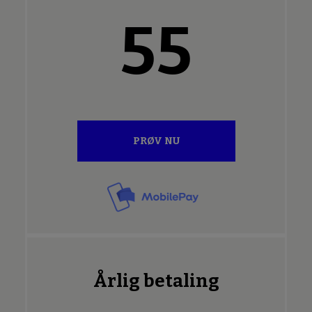
55
PRØV NU
Årlig betaling