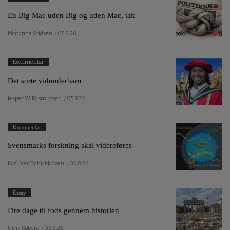
En Big Mac uden Big og uden Mac, tak
Marianne Stidsen
/ 05.8.26
Kommentar
Det sorte vidunderbarn
Jesper W. Rasmussen
/ 05.8.26
Kommentar
Svensmarks forskning skal videreføres
Karl Iver Dahl-Madsen
/ 06.8.26
Essay
Fire dage til fods gennem historien
Ulrik Søberg
/ 06.8.26