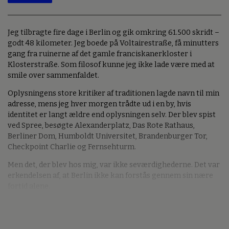
Jeg tilbragte fire dage i Berlin og gik omkring 61.500 skridt –
godt 48 kilometer. Jeg boede på Voltairestraße, få minutters
gang fra ruinerne af det gamle franciskanerkloster i
Klosterstraße. Som filosof kunne jeg ikke lade være med at
smile over sammenfaldet.
Oplysningens store kritiker af traditionen lagde navn til min
adresse, mens jeg hver morgen trådte ud i en by, hvis
identitet er langt ældre end oplysningen selv. Der blev spist
ved Spree, besøgte Alexanderplatz, Das Rote Rathaus,
Berliner Dom, Humboldt Universitet, Brandenburger Tor,
Checkpoint Charlie og Fernsehturm.
Men det, der blev hos mig, var ikke seværdighederne. Det var
erkendelsen af, at Berlin ikke kan forstås gennem sin nære
fortid alene.