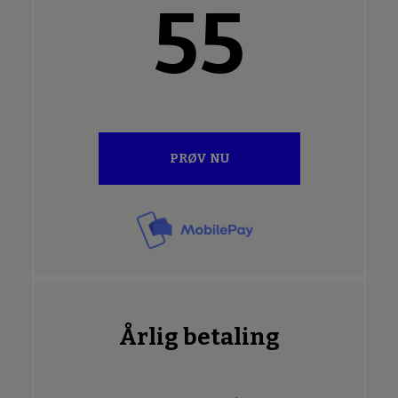
55
PRØV NU
Årlig betaling