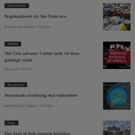
Kommentar
Bogskænderen fra San Francisco
Knud Bruun Poulsen
/ 06.8.26
Artikel
Ted Cruz advarer: I sidste ende vil disse
galninge vinde
Jan Lund
/ 06.8.26
Kommentar
Svensmarks forskning skal videreføres
Karl Iver Dahl-Madsen
/ 06.8.26
Essay
Fire dage til fods gennem historien