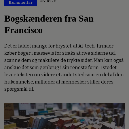
06.08.26
Kommentar
Premium
Bogskænderen fra San
Francisco
Det er faldet mange for brystet, at AI-tech-firmaer
køber bøger i massevis for straks at rive siderne ud,
scanne dem og makulere de trykte sider. Man kan også
anskue det som genbrug i sin reneste form. I stedet
lever teksten nu videre et andet sted som en del af den
hukommelse, millioner af mennesker stiller deres
spørgsmål til.