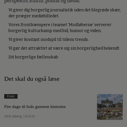
perspektiv, kultur, politik og debat.
Vi giver dig borgerlig journalistik uden det blegrøde skær,
der præger mediebilledet.
Vores frontkæmpere i teamet ’Modløberne’ serverer
borgerlig kulturkamp med bid, humor og viden.
Vi giver kontant modspil til tidens trends.
Vi gør det attraktivt at være sig sin borgerlighed bekendt.
Dit borgerlige fællesskab
Det skal du også læse
Essay
Fire dage til fods gennem historien
Ulrik Søberg
/ 06.8.26