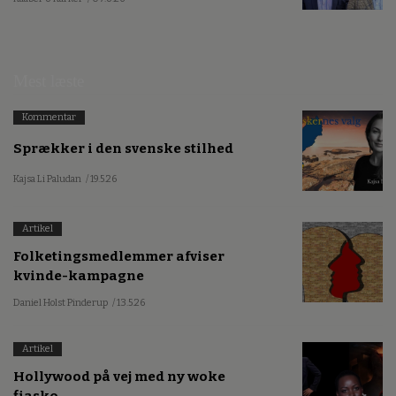
Mest læste
Kommentar
Sprækker i den svenske stilhed
Kajsa Li Paludan
/ 19.5.26
Artikel
Folketingsmedlemmer afviser
kvinde-kampagne
Daniel Holst Pinderup
/ 13.5.26
Artikel
Hollywood på vej med ny woke
fiasko