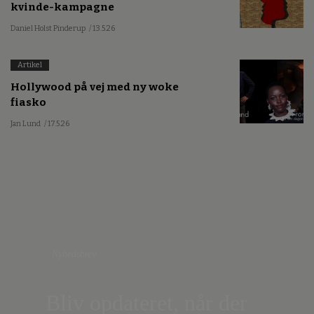
kvinde-kampagne
Daniel Holst Pinderup
/ 13.5.26
Artikel
Hollywood på vej med ny woke
fiasko
Jan Lund
/ 17.5.26
Nyhedsbrev
Bliv opdateret, når der