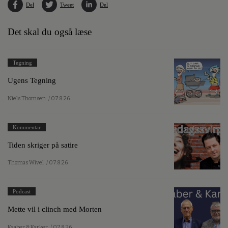
Del
Tweet
Del
Det skal du også læse
Tegning
Ugens Tegning
Niels Thomsen
/ 07.8.26
Kommentar
Tiden skriger på satire
Thomas Wivel
/ 07.8.26
Podcast
Mette vil i clinch med Morten
Kaaber & Karker
/ 07.8.26