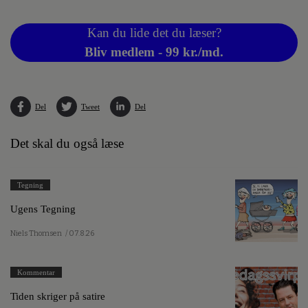
Kan du lide det du læser?
Bliv medlem - 99 kr./md.
Del
Tweet
Del
Det skal du også læse
Tegning
Ugens Tegning
Niels Thomsen
/ 07.8.26
Kommentar
Tiden skriger på satire