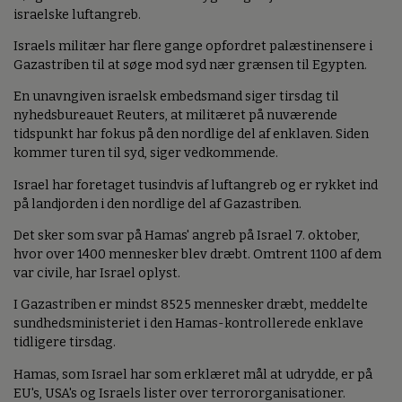
israelske luftangreb.
Israels militær har flere gange opfordret palæstinensere i
Gazastriben til at søge mod syd nær grænsen til Egypten.
En unavngiven israelsk embedsmand siger tirsdag til
nyhedsbureauet Reuters, at militæret på nuværende
tidspunkt har fokus på den nordlige del af enklaven. Siden
kommer turen til syd, siger vedkommende.
Israel har foretaget tusindvis af luftangreb og er rykket ind
på landjorden i den nordlige del af Gazastriben.
Det sker som svar på Hamas' angreb på Israel 7. oktober,
hvor over 1400 mennesker blev dræbt. Omtrent 1100 af dem
var civile, har Israel oplyst.
I Gazastriben er mindst 8525 mennesker dræbt, meddelte
sundhedsministeriet i den Hamas-kontrollerede enklave
tidligere tirsdag.
Hamas, som Israel har som erklæret mål at udrydde, er på
EU's, USA's og Israels lister over terrororganisationer.