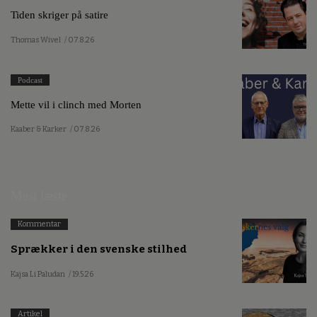
Tiden skriger på satire
Thomas Wivel
/ 07.8.26
Podcast
Mette vil i clinch med Morten
Kaaber & Karker
/ 07.8.26
Mest læste
Kommentar
Sprækker i den svenske stilhed
Kajsa Li Paludan
/ 19.5.26
Artikel