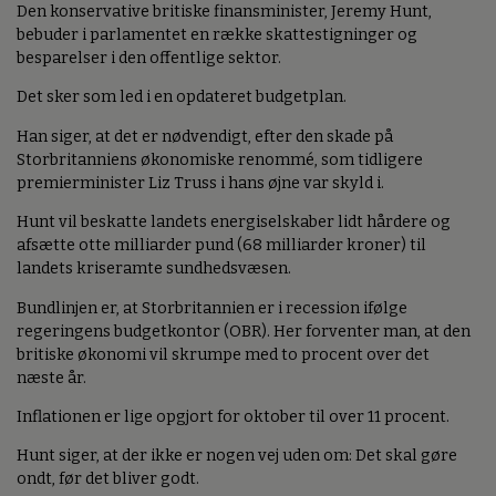
Den konservative britiske finansminister, Jeremy Hunt,
bebuder i parlamentet en række skattestigninger og
besparelser i den offentlige sektor.
Det sker som led i en opdateret budgetplan.
Han siger, at det er nødvendigt, efter den skade på
Storbritanniens økonomiske renommé, som tidligere
premierminister Liz Truss i hans øjne var skyld i.
Hunt vil beskatte landets energiselskaber lidt hårdere og
afsætte otte milliarder pund (68 milliarder kroner) til
landets kriseramte sundhedsvæsen.
Bundlinjen er, at Storbritannien er i recession ifølge
regeringens budgetkontor (OBR). Her forventer man, at den
britiske økonomi vil skrumpe med to procent over det
næste år.
Inflationen er lige opgjort for oktober til over 11 procent.
Hunt siger, at der ikke er nogen vej uden om: Det skal gøre
ondt, før det bliver godt.