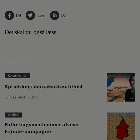
Del
Tweet
Del
Det skal du også læse
Mest læste
Kommentar
Sprækker i den svenske stilhed
Kajsa Li Paludan
/ 19.5.26
Artikel
Folketingsmedlemmer afviser
kvinde-kampagne