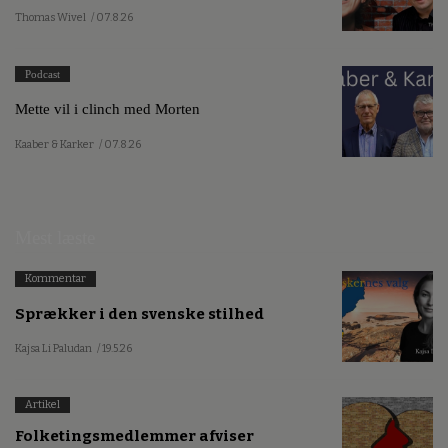
Thomas Wivel
/ 07.8.26
Podcast
Mette vil i clinch med Morten
Kaaber & Karker
/ 07.8.26
Mest læste
Kommentar
Sprækker i den svenske stilhed
Kajsa Li Paludan
/ 19.5.26
Artikel
Folketingsmedlemmer afviser