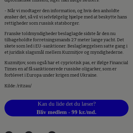
diplomatiske mission, siger han ifølge Reuters.
- Når vi modtager den information, og hvis den anholdte
ønsker det, så vil vi selvfølgelig hjælpe med at beskytte hans
rettigheder som russisk statsborger.
Franske toldmyndigheder beslaglagde sidste år den nu
tilbageholdte forretningsmands 27 meter lange yacht. Det
skete som led i EU-sanktioner. Beslaglæggelsen satte gang i
et juridisk slagsmål mellem Kuzmitjov og myndighederne.
Kuzmitjov, som også har et cypriotisk pas, er ifølge Financial
Times en af få sanktionerede russiske oligarker, som er
forblevet i Europa under krigen med Ukraine.
Kilde: /ritzau/
Kan du lide det du læser?
Bliv medlem - 99 kr./md.