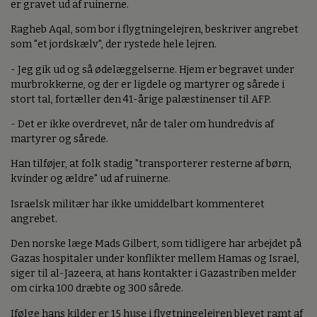
er gravet ud af ruinerne.
Ragheb Aqal, som bor i flygtningelejren, beskriver angrebet
som "et jordskælv", der rystede hele lejren.
- Jeg gik ud og så ødelæggelserne. Hjem er begravet under
murbrokkerne, og der er ligdele og martyrer og sårede i
stort tal, fortæller den 41-årige palæstinenser til AFP.
- Det er ikke overdrevet, når de taler om hundredvis af
martyrer og sårede.
Han tilføjer, at folk stadig "transporterer resterne af børn,
kvinder og ældre" ud af ruinerne.
Israelsk militær har ikke umiddelbart kommenteret
angrebet.
Den norske læge Mads Gilbert, som tidligere har arbejdet på
Gazas hospitaler under konflikter mellem Hamas og Israel,
siger til al-Jazeera, at hans kontakter i Gazastriben melder
om cirka 100 dræbte og 300 sårede.
Ifølge hans kilder er 15 huse i flygtningelejren blevet ramt af