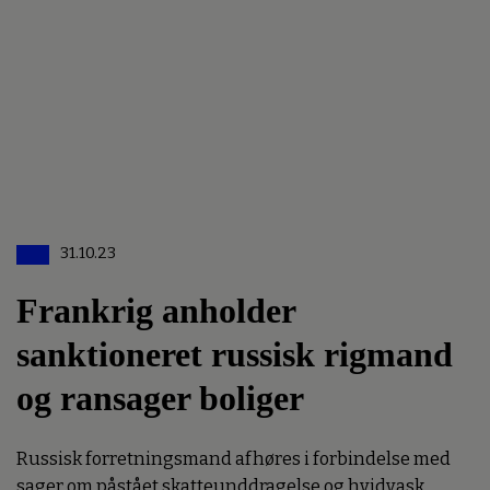
31.10.23
Frankrig anholder
sanktioneret russisk rigmand
og ransager boliger
Russisk forretningsmand afhøres i forbindelse med
sager om påstået skatteunddragelse og hvidvask.