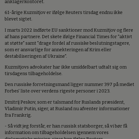
anklagerkontoret.
61-årige Kuzmitjov er ifølge Reuters tirsdag endnu ikke
blevet sigtet.
I marts 2022 indførte EU sanktioner mod Kuzmitjov og flere
af hans partnere. Det skete ifølge Financial Times for "aktivt
at støtte" samt "drage fordel af russiske beslutningstagere,
som er ansvarlige for annekteringen af Krim eller
destabiliseringen af Ukraine".
Kuzmitjovs advokater har ikke umiddelbart udtalt sig om
tirsdagens tilbageholdelse.
Den russiske forretningsmand ligger nummer 397 på mediet
Forbes' liste over verdens rigeste personer i 2023.
Dmitrij Peskov, som er talsmand for Ruslands præsident,
Vladimir Putin, siger, at Rusland nu afventer informationer
fra Frankrig.
- Så vidt jeg forstår, er han russisk statsborger, så vi bør få
information om tilbageholdelsen igennem vores