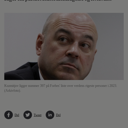
Kuzmitjov ligger nummer 397 på Forbes' liste over verdens rigeste personer i 2023.
(Arkivfoto).
Del
Tweet
Del