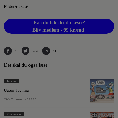
Kilde: /ritzau/
Kan du lide det du læser?
Bliv medlem - 99 kr./md.
Del
Tweet
Del
Det skal du også læse
Tegning
Ugens Tegning
Niels Thomsen
/ 07.8.26
Kommentar