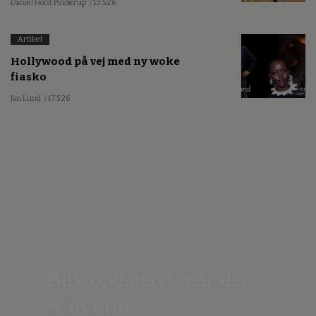
Daniel Holst Pinderup
/ 13.5.26
Artikel
Hollywood på vej med ny woke
fiasko
Jan Lund
/ 17.5.26
Nyhedsbrev
Bliv opdateret, når der
er nyt fra