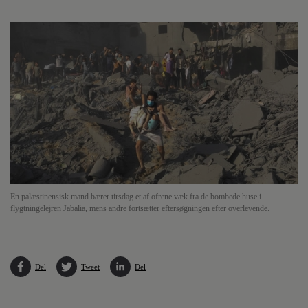
En palæstinensisk mand bærer tirsdag et af ofrene væk fra de bombede huse i
flygtningelejren Jabalia, mens andre fortsætter eftersøgningen efter overlevende.
Del
Tweet
Del