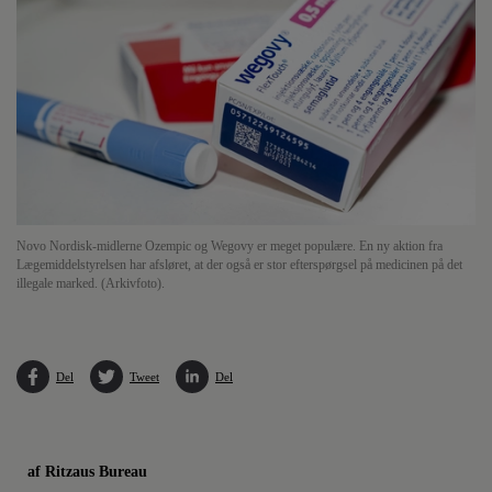
Novo Nordisk-midlerne Ozempic og Wegovy er meget populære. En ny aktion fra
Lægemiddelstyrelsen har afsløret, at der også er stor efterspørgsel på medicinen på det
illegale marked. (Arkivfoto).
Del
Tweet
Del
af Ritzaus Bureau