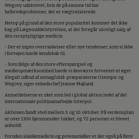
Wegovy udskrevet, hvis de på samme tid har
helbredsproblemer, der er vægtrelaterede.
Netop på grund af den store popularitet kommer det ikke
bag på Lægemiddelstyrelsen, at der foregår ulovligt salg af
den receptpligtige medicin.
- Der er ingen overraskelser eller nye tendenser, som vi ikke
i forvejen havde kendskab til.
- Som følge af den store efterspørgsel og
medieopmærksomhed havde vi desværre forventet et øget
illegalt udbud af semaglutid-præparaterne Ozempic og
Wegovy, siger enhedschef Jeanne Majland.
Anmeldelserne er sket som led i global aktion ledet af det
internationale politisamarbejde Interpol.
Aktionen fandt sted mellem 3. og 10. oktober. På verdensplan
er over 1300 hjemmesider lukket, og 72 personer er blevet
anholdt.
Foruden slankemedicin og potensmidler er der også på flere