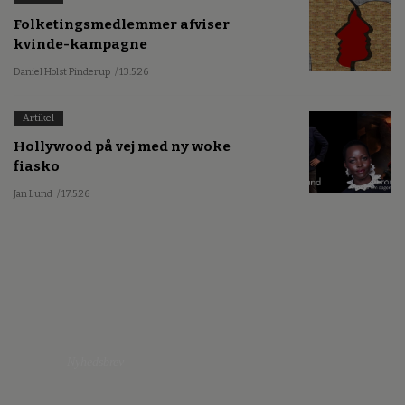
Folketingsmedlemmer afviser
kvinde-kampagne
Daniel Holst Pinderup
/ 13.5.26
Artikel
Hollywood på vej med ny woke
fiasko
Jan Lund
/ 17.5.26
Nyhedsbrev