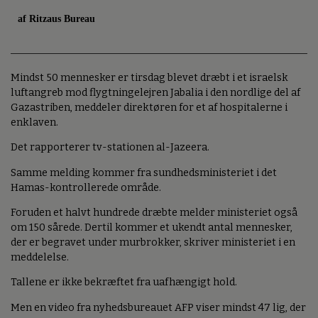
af Ritzaus Bureau
Mindst 50 mennesker er tirsdag blevet dræbt i et israelsk
luftangreb mod flygtningelejren Jabalia i den nordlige del af
Gazastriben, meddeler direktøren for et af hospitalerne i
enklaven.
Det rapporterer tv-stationen al-Jazeera.
Samme melding kommer fra sundhedsministeriet i det
Hamas-kontrollerede område.
Foruden et halvt hundrede dræbte melder ministeriet også
om 150 sårede. Dertil kommer et ukendt antal mennesker,
der er begravet under murbrokker, skriver ministeriet i en
meddelelse.
Tallene er ikke bekræftet fra uafhængigt hold.
Men en video fra nyhedsbureauet AFP viser mindst 47 lig, der