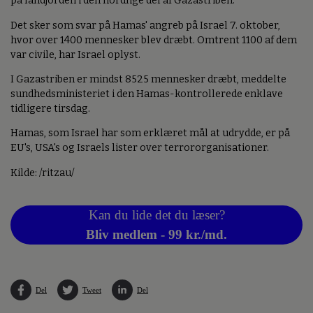
på landjorden i den nordlige del af Gazastriben.
Det sker som svar på Hamas' angreb på Israel 7. oktober,
hvor over 1400 mennesker blev dræbt. Omtrent 1100 af dem
var civile, har Israel oplyst.
I Gazastriben er mindst 8525 mennesker dræbt, meddelte
sundhedsministeriet i den Hamas-kontrollerede enklave
tidligere tirsdag.
Hamas, som Israel har som erklæret mål at udrydde, er på
EU's, USA's og Israels lister over terrororganisationer.
Kilde: /ritzau/
Kan du lide det du læser?
Bliv medlem - 99 kr./md.
Del
Tweet
Del