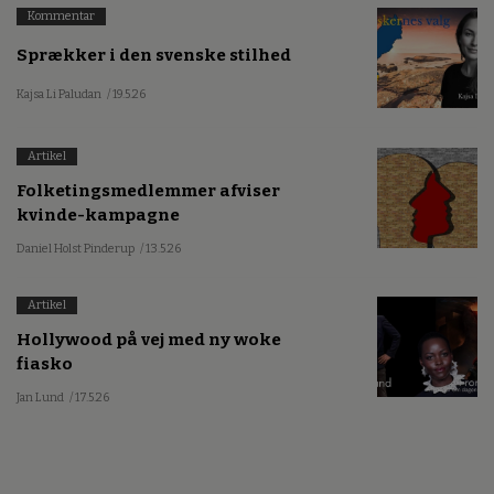
Kommentar
Sprækker i den svenske stilhed
Kajsa Li Paludan
/ 19.5.26
Artikel
Folketingsmedlemmer afviser
kvinde-kampagne
Daniel Holst Pinderup
/ 13.5.26
Artikel
Hollywood på vej med ny woke
fiasko
Jan Lund
/ 17.5.26