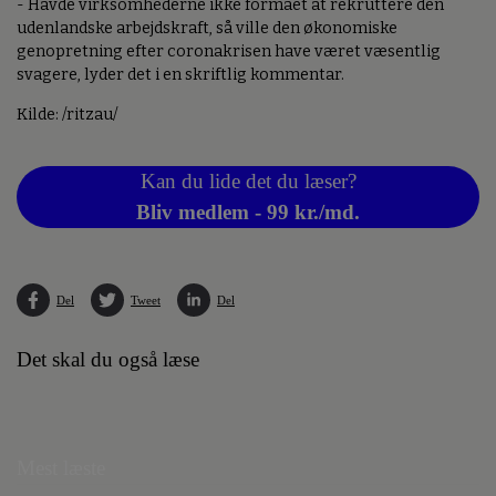
- Havde virksomhederne ikke formået at rekruttere den
udenlandske arbejdskraft, så ville den økonomiske
genopretning efter coronakrisen have været væsentlig
svagere, lyder det i en skriftlig kommentar.
Kilde: /ritzau/
Kan du lide det du læser?
Bliv medlem - 99 kr./md.
Del
Tweet
Del
Det skal du også læse
Mest læste