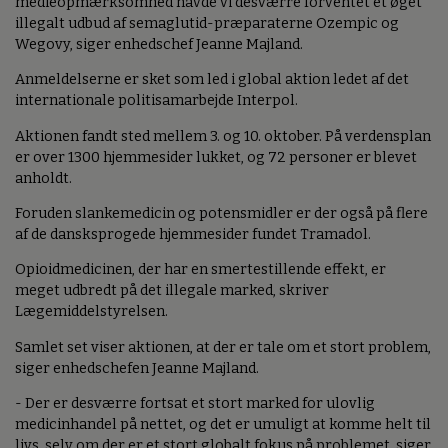
medieopmærksomhed havde vi desværre forventet et øget
illegalt udbud af semaglutid-præparaterne Ozempic og
Wegovy, siger enhedschef Jeanne Majland.
Anmeldelserne er sket som led i global aktion ledet af det
internationale politisamarbejde Interpol.
Aktionen fandt sted mellem 3. og 10. oktober. På verdensplan
er over 1300 hjemmesider lukket, og 72 personer er blevet
anholdt.
Foruden slankemedicin og potensmidler er der også på flere
af de dansksprogede hjemmesider fundet Tramadol.
Opioidmedicinen, der har en smertestillende effekt, er
meget udbredt på det illegale marked, skriver
Lægemiddelstyrelsen.
Samlet set viser aktionen, at der er tale om et stort problem,
siger enhedschefen Jeanne Majland.
- Der er desværre fortsat et stort marked for ulovlig
medicinhandel på nettet, og det er umuligt at komme helt til
livs, selv om der er et stort globalt fokus på problemet, siger