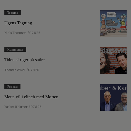
Tegning
Ugens Tegning
Niels Thomsen
/ 07.8.26
Kommentar
Tiden skriger på satire
Thomas Wivel
/ 07.8.26
Podcast
Mette vil i clinch med Morten
Kaaber & Karker
/ 07.8.26