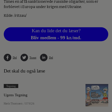
Times en af få sanktionerede russiske oligarker, som er
forblevet i Europa under krigen med Ukraine.
Kilde: /ritzau/
Kan du lide det du læser?
Bliv medlem - 99 kr./md.
Del
Tweet
Del
Det skal du også læse
Tegning
Ugens Tegning
Niels Thomsen
/ 07.8.26