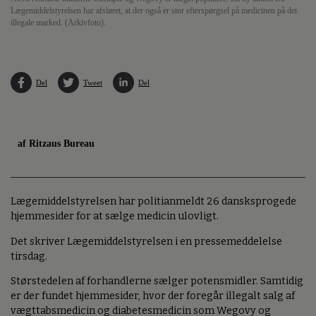
Lægemiddelstyrelsen har afsløret, at der også er stor efterspørgsel på medicinen på det
illegale marked. (Arkivfoto).
Del
Tweet
Del
af Ritzaus Bureau
Lægemiddelstyrelsen har politianmeldt 26 dansksprogede
hjemmesider for at sælge medicin ulovligt.
Det skriver Lægemiddelstyrelsen i en pressemeddelelse
tirsdag.
Størstedelen af forhandlerne sælger potensmidler. Samtidig
er der fundet hjemmesider, hvor der foregår illegalt salg af
vægttabsmedicin og diabetesmedicin som Wegovy og