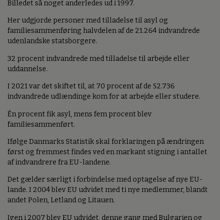
Billedet så noget anderledes ud i 1997.
Her udgjorde personer med tilladelse til asyl og
familiesammenføring halvdelen af de 21.264 indvandrede
udenlandske statsborgere.
32 procent indvandrede med tilladelse til arbejde eller
uddannelse.
I 2021 var det skiftet til, at 70 procent af de 52.736
indvandrede udlændinge kom for at arbejde eller studere.
Én procent fik asyl, mens fem procent blev
familiesammenført.
Ifølge Danmarks Statistik skal forklaringen på ændringen
først og fremmest findes ved en markant stigning i antallet
af indvandrere fra EU-landene.
Det gælder særligt i forbindelse med optagelse af nye EU-
lande. I 2004 blev EU udvidet med ti nye medlemmer, blandt
andet Polen, Letland og Litauen.
Igen i 2007 blev EU udvidet, denne gang med Bulgarien og