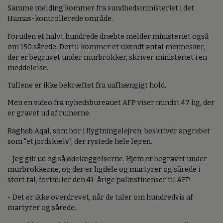
Samme melding kommer fra sundhedsministeriet i det
Hamas-kontrollerede område.
Foruden et halvt hundrede dræbte melder ministeriet også
om 150 sårede. Dertil kommer et ukendt antal mennesker,
der er begravet under murbrokker, skriver ministeriet i en
meddelelse.
Tallene er ikke bekræftet fra uafhængigt hold.
Men en video fra nyhedsbureauet AFP viser mindst 47 lig, der
er gravet ud af ruinerne.
Ragheb Aqal, som bor i flygtningelejren, beskriver angrebet
som "et jordskælv", der rystede hele lejren.
- Jeg gik ud og så ødelæggelserne. Hjem er begravet under
murbrokkerne, og der er ligdele og martyrer og sårede i
stort tal, fortæller den 41-årige palæstinenser til AFP.
- Det er ikke overdrevet, når de taler om hundredvis af
martyrer og sårede.