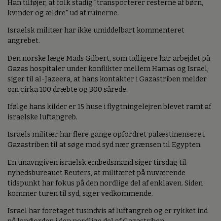
Han tilføjer, at folk stadig "transporterer resterne af børn,
kvinder og ældre" ud af ruinerne.
Israelsk militær har ikke umiddelbart kommenteret
angrebet.
Den norske læge Mads Gilbert, som tidligere har arbejdet på
Gazas hospitaler under konflikter mellem Hamas og Israel,
siger til al-Jazeera, at hans kontakter i Gazastriben melder
om cirka 100 dræbte og 300 sårede.
Ifølge hans kilder er 15 huse i flygtningelejren blevet ramt af
israelske luftangreb.
Israels militær har flere gange opfordret palæstinensere i
Gazastriben til at søge mod syd nær grænsen til Egypten.
En unavngiven israelsk embedsmand siger tirsdag til
nyhedsbureauet Reuters, at militæret på nuværende
tidspunkt har fokus på den nordlige del af enklaven. Siden
kommer turen til syd, siger vedkommende.
Israel har foretaget tusindvis af luftangreb og er rykket ind