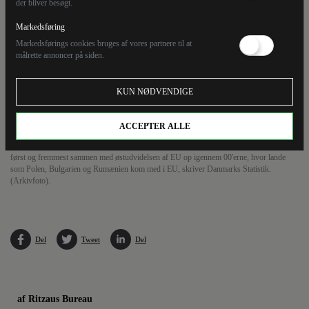
der bliver besøgt.
Markedsføring
Markedsførings cookies bruges af vores partnere til at
målrette annoncer på siden.
KUN NØDVENDIGE
ACCEPTER ALLE
I 1997 indvandrede 19 procent med opholdstilladelse til asyl. Sidste år var den andel af
de indvandrede faldet til én procent. Stigningen i arbejdsmarkedsindvandringen hænger
først og fremmest sammen med østudvidelsen af EU op igennem 00'erne, hvor lande
som Polen, Bulgarien og Rumænien kom med i EU, skriver Danmarks Statistik.
(Arkivfoto).
Del
Tweet
Del
af Ritzaus Bureau