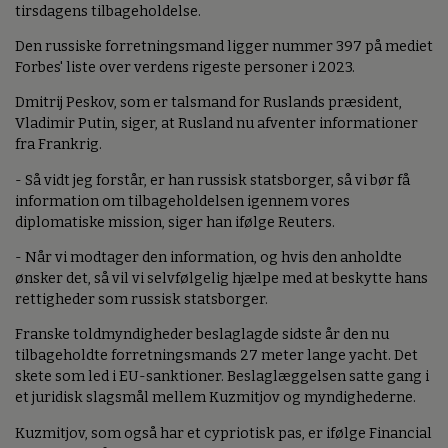
tirsdagens tilbageholdelse.
Den russiske forretningsmand ligger nummer 397 på mediet
Forbes' liste over verdens rigeste personer i 2023.
Dmitrij Peskov, som er talsmand for Ruslands præsident,
Vladimir Putin, siger, at Rusland nu afventer informationer
fra Frankrig.
- Så vidt jeg forstår, er han russisk statsborger, så vi bør få
information om tilbageholdelsen igennem vores
diplomatiske mission, siger han ifølge Reuters.
- Når vi modtager den information, og hvis den anholdte
ønsker det, så vil vi selvfølgelig hjælpe med at beskytte hans
rettigheder som russisk statsborger.
Franske toldmyndigheder beslaglagde sidste år den nu
tilbageholdte forretningsmands 27 meter lange yacht. Det
skete som led i EU-sanktioner. Beslaglæggelsen satte gang i
et juridisk slagsmål mellem Kuzmitjov og myndighederne.
Kuzmitjov, som også har et cypriotisk pas, er ifølge Financial