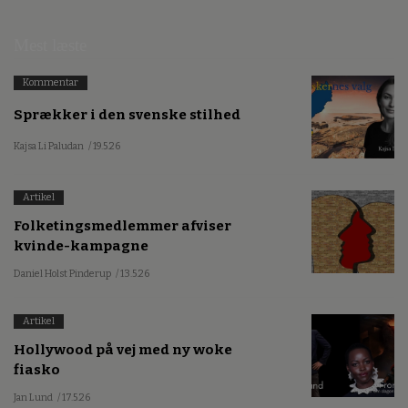
Mest læste
Kommentar
Sprækker i den svenske stilhed
Kajsa Li Paludan
/ 19.5.26
Artikel
Folketingsmedlemmer afviser
kvinde-kampagne
Daniel Holst Pinderup
/ 13.5.26
Artikel
Hollywood på vej med ny woke
fiasko
Jan Lund
/ 17.5.26