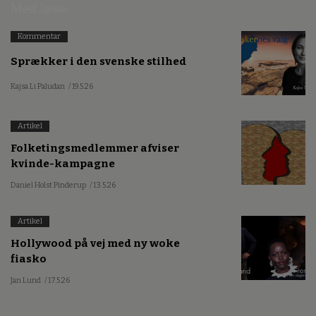
Mest læste
Kommentar
Sprækker i den svenske stilhed
Kajsa Li Paludan
/ 19.5.26
Artikel
Folketingsmedlemmer afviser
kvinde-kampagne
Daniel Holst Pinderup
/ 13.5.26
Artikel
Hollywood på vej med ny woke
fiasko
Jan Lund
/ 17.5.26