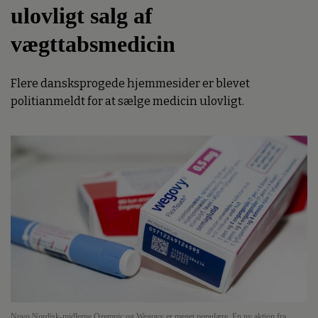
ulovligt salg af
vægttabsmedicin
Flere dansksprogede hjemmesider er blevet
politianmeldt for at sælge medicin ulovligt.
Novo Nordisk-midlerne Ozempic og Wegovy er meget populære. En ny aktion fra