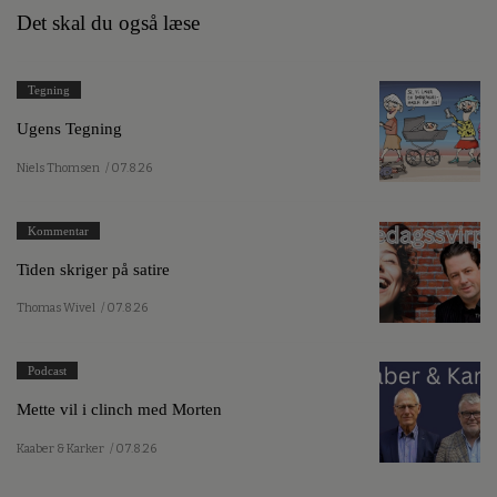
Det skal du også læse
Tegning
Ugens Tegning
Niels Thomsen
/ 07.8.26
Kommentar
Tiden skriger på satire
Thomas Wivel
/ 07.8.26
Podcast
Mette vil i clinch med Morten
Kaaber & Karker
/ 07.8.26