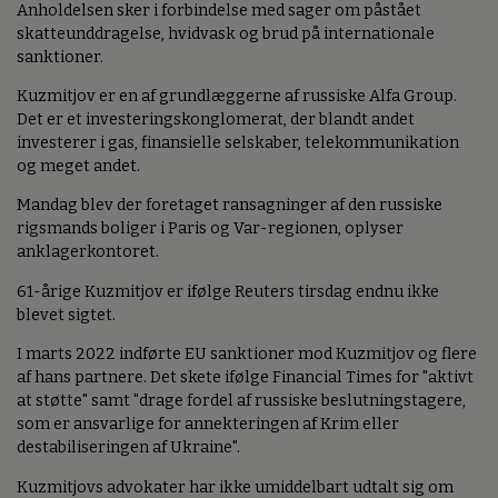
Anholdelsen sker i forbindelse med sager om påstået
skatteunddragelse, hvidvask og brud på internationale
sanktioner.
Kuzmitjov er en af grundlæggerne af russiske Alfa Group.
Det er et investeringskonglomerat, der blandt andet
investerer i gas, finansielle selskaber, telekommunikation
og meget andet.
Mandag blev der foretaget ransagninger af den russiske
rigsmands boliger i Paris og Var-regionen, oplyser
anklagerkontoret.
61-årige Kuzmitjov er ifølge Reuters tirsdag endnu ikke
blevet sigtet.
I marts 2022 indførte EU sanktioner mod Kuzmitjov og flere
af hans partnere. Det skete ifølge Financial Times for "aktivt
at støtte" samt "drage fordel af russiske beslutningstagere,
som er ansvarlige for annekteringen af Krim eller
destabiliseringen af Ukraine".
Kuzmitjovs advokater har ikke umiddelbart udtalt sig om