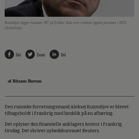
Kuzmitjov ligger nummer 397 på Forbes' liste over verdens rigeste personer i 2023.
(Arkivfoto).
Del
Tweet
Del
af Ritzaus Bureau
Den russiske forretningsmand Aleksej Kuzmitjov er blevet
tilbageholdt i Frankrig med henblik på en afhøring.
Det oplyser den finansielle anklagers kontor i Frankrig
tirsdag. Det skriver nyhedsbureauet Reuters.