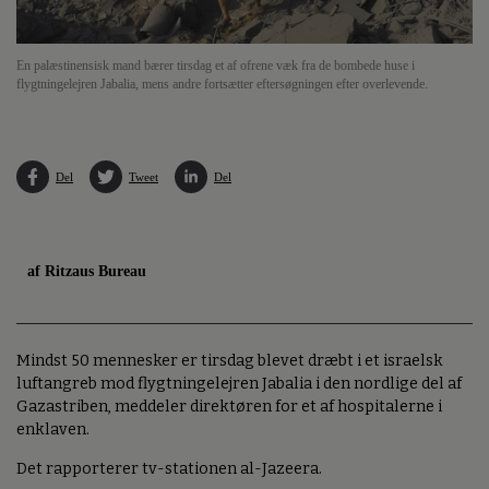
En palæstinensisk mand bærer tirsdag et af ofrene væk fra de bombede huse i
flygtningelejren Jabalia, mens andre fortsætter eftersøgningen efter overlevende.
Del
Tweet
Del
af Ritzaus Bureau
Mindst 50 mennesker er tirsdag blevet dræbt i et israelsk
luftangreb mod flygtningelejren Jabalia i den nordlige del af
Gazastriben, meddeler direktøren for et af hospitalerne i
enklaven.
Det rapporterer tv-stationen al-Jazeera.