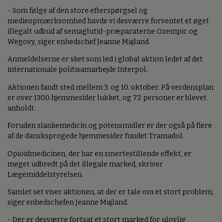
- Som følge af den store efterspørgsel og
medieopmærksomhed havde vi desværre forventet et øget
illegalt udbud af semaglutid-præparaterne Ozempic og
Wegovy, siger enhedschef Jeanne Majland.
Anmeldelserne er sket som led i global aktion ledet af det
internationale politisamarbejde Interpol.
Aktionen fandt sted mellem 3. og 10. oktober. På verdensplan
er over 1300 hjemmesider lukket, og 72 personer er blevet
anholdt.
Foruden slankemedicin og potensmidler er der også på flere
af de dansksprogede hjemmesider fundet Tramadol.
Opioidmedicinen, der har en smertestillende effekt, er
meget udbredt på det illegale marked, skriver
Lægemiddelstyrelsen.
Samlet set viser aktionen, at der er tale om et stort problem,
siger enhedschefen Jeanne Majland.
- Der er desværre fortsat et stort marked for ulovlig