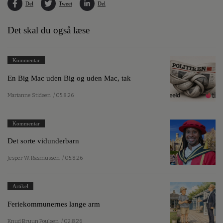
Del
Tweet
Del
Det skal du også læse
Kommentar
En Big Mac uden Big og uden Mac, tak
Marianne Stidsen
/ 05.8.26
Kommentar
Det sorte vidunderbarn
Jesper W. Rasmussen
/ 05.8.26
Artikel
Feriekommunernes lange arm
Knud Bruun Poulsen
/ 02.8.26