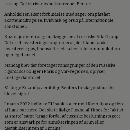
tirsdag. Det skriver nyhedsbureauet Reuters.
Anholdelsen sker i forbindelse med sager om påstået
skatteunddragelse, hvidvask og brud på internationale
sanktioner.
Kuzmitjov er en af grundlæggerne af russiske Alfa Group.
Det er et investeringskonglomerat, der blandt andet
investerer i gas, finansielle selskaber, telekommunikation
og meget andet.
Mandag blev der foretaget ransagninger af den russiske
rigsmands boliger i Paris og Var-regionen, oplyser
anklagerkontoret.
61-årige Kuzmitjov er ifølge Reuters tirsdag endnu ikke
blevet sigtet.
I marts 2022 indførte EU sanktioner mod Kuzmitjov og flere
af hans partnere. Det skete ifølge Financial Times for "aktivt
at støtte" samt "drage fordel af russiske beslutningstagere,
som er ansvarlige for annekteringen af Krim eller
destabiliseringen af Ukraine".