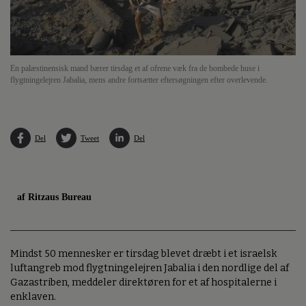
En palæstinensisk mand bærer tirsdag et af ofrene væk fra de bombede huse i
flygtningelejren Jabalia, mens andre fortsætter eftersøgningen efter overlevende.
Del
Tweet
Del
af Ritzaus Bureau
Mindst 50 mennesker er tirsdag blevet dræbt i et israelsk
luftangreb mod flygtningelejren Jabalia i den nordlige del af
Gazastriben, meddeler direktøren for et af hospitalerne i
enklaven.