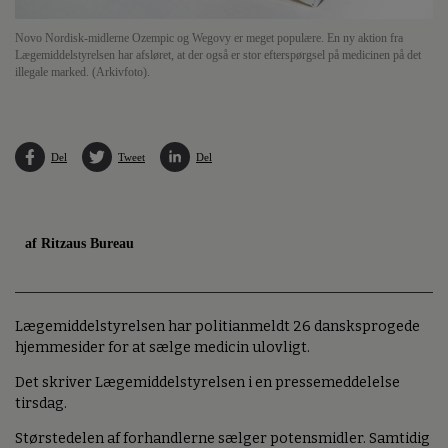
Novo Nordisk-midlerne Ozempic og Wegovy er meget populære. En ny aktion fra
Lægemiddelstyrelsen har afsløret, at der også er stor efterspørgsel på medicinen på det
illegale marked. (Arkivfoto).
Del
Tweet
Del
af Ritzaus Bureau
Lægemiddelstyrelsen har politianmeldt 26 dansksprogede
hjemmesider for at sælge medicin ulovligt.
Det skriver Lægemiddelstyrelsen i en pressemeddelelse
tirsdag.
Størstedelen af forhandlerne sælger potensmidler. Samtidig