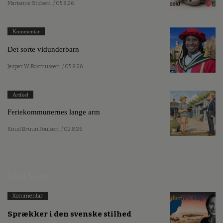
Marianne Stidsen
/ 05.8.26
Kommentar
Det sorte vidunderbarn
Jesper W. Rasmussen
/ 05.8.26
Artikel
Feriekommunernes lange arm
Knud Bruun Poulsen
/ 02.8.26
Mest læste
Kommentar
Sprækker i den svenske stilhed