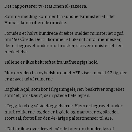
Det rapporterer tv-stationen al-Jazeera.
Samme melding kommer fra sundhedsministeriet i det
Hamas-kontrollerede område.
Foruden et halvt hundrede dræbte melder ministeriet også
om 150 sårede. Dertil kommer et ukendt antal mennesker,
der er begravet under murbrokker, skriver ministeriet i en
meddelelse.
Tallene er ikke bekræftet fra uafhængigt hold.
Men en video fra nyhedsbureauet AFP viser mindst 47 lig, der
er gravet ud af ruinerne.
Ragheb Aqal, som bor i flygtningelejren, beskriver angrebet
som "et jordskælv", der rystede hele lejren.
- Jeg gik ud og så ødelæggelserne. Hjem er begravet under
murbrokkerne, og der er ligdele og martyrer og sårede i
stort tal, fortæller den 41-årige palæstinenser til AFP.
- Det er ikke overdrevet, når de taler om hundredvis af