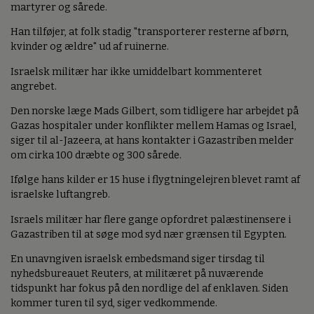
martyrer og sårede.
Han tilføjer, at folk stadig "transporterer resterne af børn,
kvinder og ældre" ud af ruinerne.
Israelsk militær har ikke umiddelbart kommenteret
angrebet.
Den norske læge Mads Gilbert, som tidligere har arbejdet på
Gazas hospitaler under konflikter mellem Hamas og Israel,
siger til al-Jazeera, at hans kontakter i Gazastriben melder
om cirka 100 dræbte og 300 sårede.
Ifølge hans kilder er 15 huse i flygtningelejren blevet ramt af
israelske luftangreb.
Israels militær har flere gange opfordret palæstinensere i
Gazastriben til at søge mod syd nær grænsen til Egypten.
En unavngiven israelsk embedsmand siger tirsdag til
nyhedsbureauet Reuters, at militæret på nuværende
tidspunkt har fokus på den nordlige del af enklaven. Siden
kommer turen til syd, siger vedkommende.