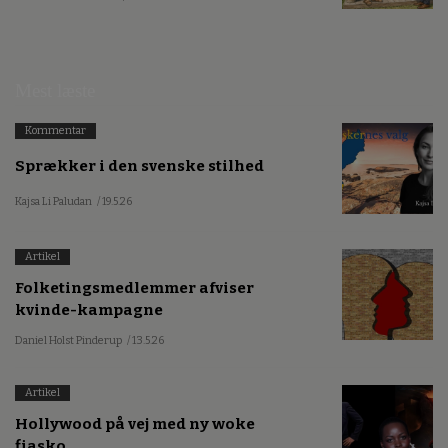
Mest læste
Kommentar
Sprækker i den svenske stilhed
Kajsa Li Paludan
/ 19.5.26
Artikel
Folketingsmedlemmer afviser
kvinde-kampagne
Daniel Holst Pinderup
/ 13.5.26
Artikel
Hollywood på vej med ny woke
fiasko