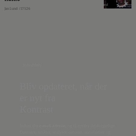
Jan Lund
/ 17.5.26
Nyhedsbrev
Bliv opdateret, når der
er nyt fra
Kontrast
Indtast din
e-mail-adresse,
og få nyt fra det borgerlige
Danmark, artikler, analyser, debatter, anmeldelser og