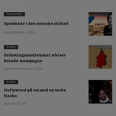
Mest læste
Kommentar
Sprækker i den svenske stilhed
Kajsa Li Paludan
/ 19.5.26
Artikel
Folketingsmedlemmer afviser
kvinde-kampagne
Daniel Holst Pinderup
/ 13.5.26
Artikel
Hollywood på vej med ny woke
fiasko
Jan Lund
/ 17.5.26