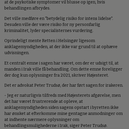
at de psykotiske symptomer vil blusse op igen, hvis
behandlingen afbrydes.
Det ville medføre en "betydelig risiko for intens lidelse".
Desuden ville der være risiko for ny personfarlig
kriminalitet, lyder specialisternes vurdering.
Oprindeligt mente Retten i Helsingør ligesom
anklagemyndigheden, at der ikke var grund til at ophæve
udvisningen.
Et centralt emne i sagen har været, om der er udsigt til, at
manden i Irak ville få behandling. Om dette emne foreligger
der dog kun oplysninger fra 2021, skriver Højesteret.
Det er advokat Peter Trudsø, der har ført sagen for irakeren.
- Jeg er naturligvis tilfreds med Højesterets afgørelse, men
det har været frustrerende at opleve, at
anklagemyndigheden siden sagens opstart i byretten ikke
har ønsket at efterkomme mine gentagne anmodninger om
at indhente nærmere oplysninger om
behandlingsmulighederne i Irak, siger Peter Trudsø.