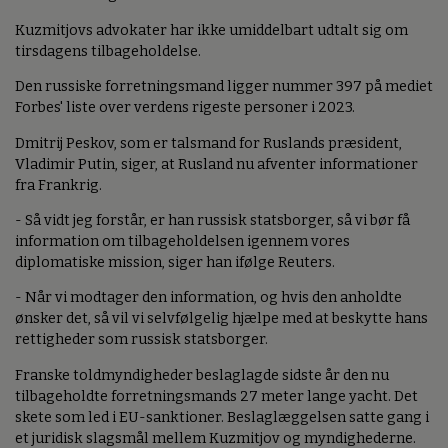
Kuzmitjovs advokater har ikke umiddelbart udtalt sig om
tirsdagens tilbageholdelse.
Den russiske forretningsmand ligger nummer 397 på mediet
Forbes' liste over verdens rigeste personer i 2023.
Dmitrij Peskov, som er talsmand for Ruslands præsident,
Vladimir Putin, siger, at Rusland nu afventer informationer
fra Frankrig.
- Så vidt jeg forstår, er han russisk statsborger, så vi bør få
information om tilbageholdelsen igennem vores
diplomatiske mission, siger han ifølge Reuters.
- Når vi modtager den information, og hvis den anholdte
ønsker det, så vil vi selvfølgelig hjælpe med at beskytte hans
rettigheder som russisk statsborger.
Franske toldmyndigheder beslaglagde sidste år den nu
tilbageholdte forretningsmands 27 meter lange yacht. Det
skete som led i EU-sanktioner. Beslaglæggelsen satte gang i
et juridisk slagsmål mellem Kuzmitjov og myndighederne.