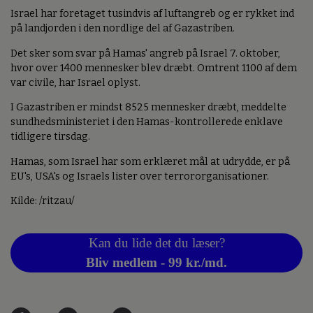
Israel har foretaget tusindvis af luftangreb og er rykket ind
på landjorden i den nordlige del af Gazastriben.
Det sker som svar på Hamas' angreb på Israel 7. oktober,
hvor over 1400 mennesker blev dræbt. Omtrent 1100 af dem
var civile, har Israel oplyst.
I Gazastriben er mindst 8525 mennesker dræbt, meddelte
sundhedsministeriet i den Hamas-kontrollerede enklave
tidligere tirsdag.
Hamas, som Israel har som erklæret mål at udrydde, er på
EU's, USA's og Israels lister over terrororganisationer.
Kilde: /ritzau/
Kan du lide det du læser?
Bliv medlem - 99 kr./md.