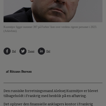
Kuzmitjov ligger nummer 397 på Forbes' liste over verdens rigeste personer i 2023.
(Arkivfoto).
Del
Tweet
Del
af Ritzaus Bureau
Den russiske forretningsmand Aleksej Kuzmitjov er blevet
tilbageholdt i Frankrig med henblik på en afhøring.
Det oplyser den finansielle anklagers kontor i Frankrig