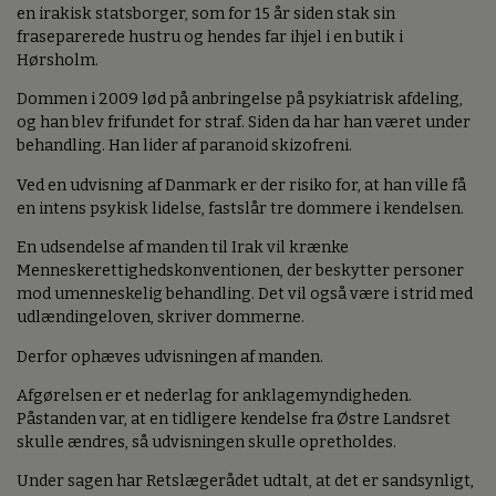
en irakisk statsborger, som for 15 år siden stak sin
fraseparerede hustru og hendes far ihjel i en butik i
Hørsholm.
Dommen i 2009 lød på anbringelse på psykiatrisk afdeling,
og han blev frifundet for straf. Siden da har han været under
behandling. Han lider af paranoid skizofreni.
Ved en udvisning af Danmark er der risiko for, at han ville få
en intens psykisk lidelse, fastslår tre dommere i kendelsen.
En udsendelse af manden til Irak vil krænke
Menneskerettighedskonventionen, der beskytter personer
mod umenneskelig behandling. Det vil også være i strid med
udlændingeloven, skriver dommerne.
Derfor ophæves udvisningen af manden.
Afgørelsen er et nederlag for anklagemyndigheden.
Påstanden var, at en tidligere kendelse fra Østre Landsret
skulle ændres, så udvisningen skulle opretholdes.
Under sagen har Retslægerådet udtalt, at det er sandsynligt,