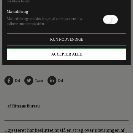
der bliver besøgt.
Markedsføring
Markedsførings cookies bruges af vores partnere til at
målrette annoncer på siden.
KUN NØDVENDIGE
Tre dommere i Højesteret har afvist anklagemyndighedens ønske om at fastholde
ACCEPTER ALLE
udvisningen af en irakisk mand, der lider af paranoid skizofreni. (Arkivfoto).
Del
Tweet
Del
af Ritzaus Bureau
Højesteret har besluttet at slå en streg over udvisningen af