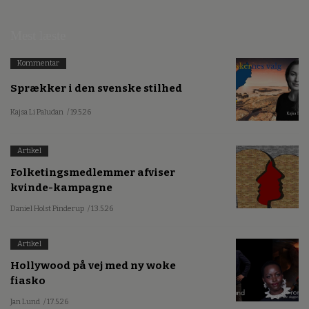
Mest læste
Kommentar
Sprækker i den svenske stilhed
Kajsa Li Paludan
/ 19.5.26
Artikel
Folketingsmedlemmer afviser
kvinde-kampagne
Daniel Holst Pinderup
/ 13.5.26
Artikel
Hollywood på vej med ny woke
fiasko
Jan Lund
/ 17.5.26