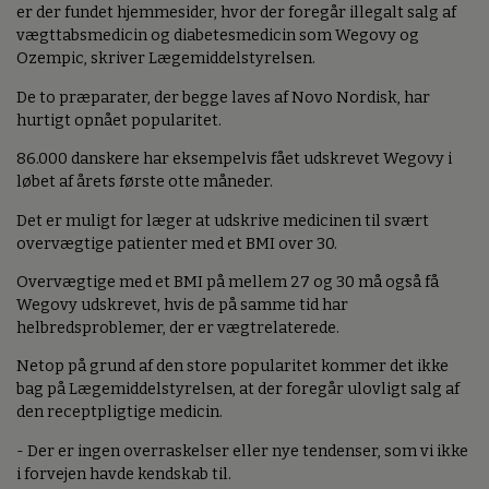
er der fundet hjemmesider, hvor der foregår illegalt salg af
vægttabsmedicin og diabetesmedicin som Wegovy og
Ozempic, skriver Lægemiddelstyrelsen.
De to præparater, der begge laves af Novo Nordisk, har
hurtigt opnået popularitet.
86.000 danskere har eksempelvis fået udskrevet Wegovy i
løbet af årets første otte måneder.
Det er muligt for læger at udskrive medicinen til svært
overvægtige patienter med et BMI over 30.
Overvægtige med et BMI på mellem 27 og 30 må også få
Wegovy udskrevet, hvis de på samme tid har
helbredsproblemer, der er vægtrelaterede.
Netop på grund af den store popularitet kommer det ikke
bag på Lægemiddelstyrelsen, at der foregår ulovligt salg af
den receptpligtige medicin.
- Der er ingen overraskelser eller nye tendenser, som vi ikke
i forvejen havde kendskab til.