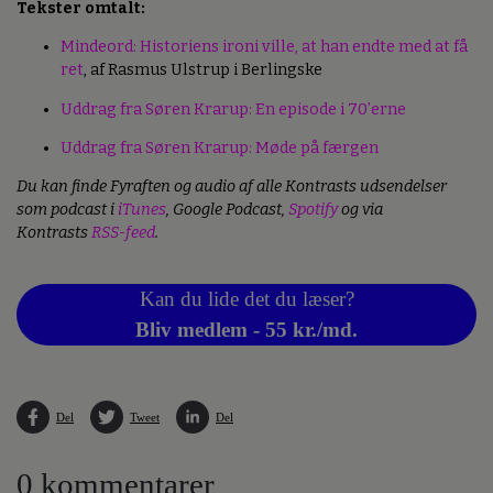
Tekster omtalt:
Mindeord: Historiens ironi ville, at han endte med at få
ret
, af Rasmus Ulstrup i Berlingske
Uddrag fra Søren Krarup: En episode i 70’erne
Uddrag fra Søren Krarup: Møde på færgen
Du kan finde Fyraften og audio af alle Kontrasts udsendelser
som podcast i
iTunes
, Google Podcast,
Spotify
og via
Kontrasts
RSS-feed
.
Kan du lide det du læser?
Bliv medlem - 55 kr./md.
Del
Tweet
Del
0 kommentarer