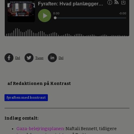
Del
Tweet
Del
af Redaktionen på Kontrast
fyraften med kontrast
Indlæg omtalt:
Gaza-belejringsplanen
: Naftali Bennett, tidligere