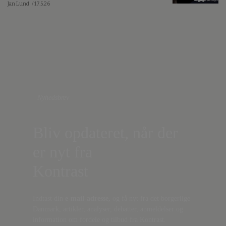
Jan Lund
/ 17.5.26
Nyhedsbrev
Bliv opdateret, når der
er nyt fra
Kontrast
Indtast din
e-mail-adresse,
og få nyt fra det borgerlige
Danmark, artikler, analyser, debatter, anmeldelser og
information om fordele og tilbud fra Kontrast.