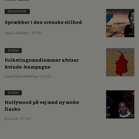
Kommentar
Sprækker i den svenske stilhed
Kajsa Li Paludan
/ 19.5.26
Artikel
Folketingsmedlemmer afviser
kvinde-kampagne
Daniel Holst Pinderup
/ 13.5.26
Artikel
Hollywood på vej med ny woke
fiasko
Jan Lund
/ 17.5.26