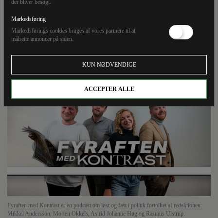
andre lidelser
der bliver besøgt.
Markedsføring
Markedsførings cookies bruges af vores partnere til at
Astrid og Mikkel diverterer med anekdoter om sygdom
målrette annoncer på siden.
og bureaukrati, inden de spår i kaffegrums om
regeringen samt priser CEPOS' Mads Lundby Hansen.
KUN NØDVENDIGE
ACCEPTER ALLE
Fyraften med Kontrast er en podcast om løst og fast i politik fortolket af redaktionen:
Mikkel Andersson, Morten Okkels, Astrid Johanne Høg og Rasmus Ulstrup.