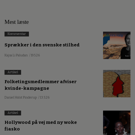
Mest læste
Kommentar
Sprækker i den svenske stilhed
Kajsa Li Paludan
/ 19.5.26
Artikel
Folketingsmedlemmer afviser
kvinde-kampagne
Daniel Holst Pinderup
/ 13.5.26
Artikel
Hollywood på vej med ny woke
fiasko