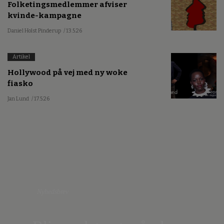
Folketingsmedlemmer afviser
kvinde-kampagne
Daniel Holst Pinderup
/ 13.5.26
Artikel
Hollywood på vej med ny woke
fiasko
Jan Lund
/ 17.5.26
Nyhedsbrev