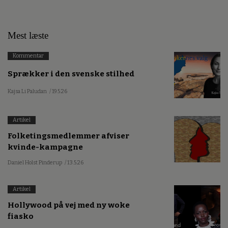
Mest læste
Kommentar
Sprækker i den svenske stilhed
Kajsa Li Paludan
/ 19.5.26
Artikel
Folketingsmedlemmer afviser
kvinde-kampagne
Daniel Holst Pinderup
/ 13.5.26
Artikel
Hollywood på vej med ny woke
fiasko