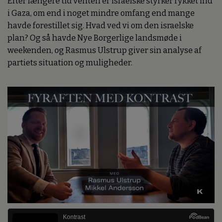
Efter længere tid venten er israelske styrker rykket ind
i Gaza, om end i noget mindre omfang end mange
havde forestillet sig. Hvad ved vi om den israelske
plan? Og så havde Nye Borgerlige landsmøde i
weekenden, og Rasmus Ulstrup giver sin analyse af
partiets situation og muligheder.