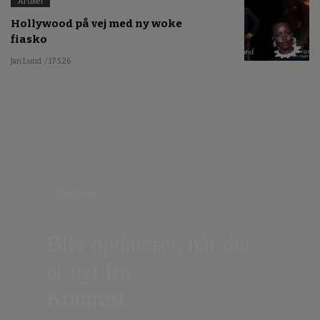
Artikel
Hollywood på vej med ny woke
fiasko
Jan Lund
/ 17.5.26
Nyhedsbrev
Bliv opdateret, når der
er nyt fra
Kontrast