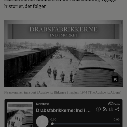
historier, der følger.
Nyankommen transport i Auschwitz-Birkenau i maj/juni 1944 ('The Aushcwitz Album')