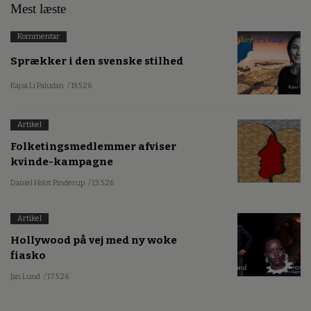
Mest læste
Kommentar
Sprækker i den svenske stilhed
Kajsa Li Paludan
/ 19.5.26
Artikel
Folketingsmedlemmer afviser
kvinde-kampagne
Daniel Holst Pinderup
/ 13.5.26
Artikel
Hollywood på vej med ny woke
fiasko
Jan Lund
/ 17.5.26