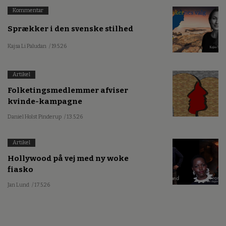
Kommentar
Sprækker i den svenske stilhed
Kajsa Li Paludan
/ 19.5.26
Artikel
Folketingsmedlemmer afviser
kvinde-kampagne
Daniel Holst Pinderup
/ 13.5.26
Artikel
Hollywood på vej med ny woke
fiasko
Jan Lund
/ 17.5.26