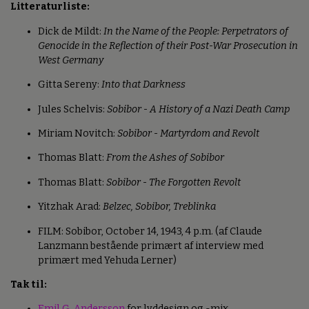
Litteraturliste:
Dick de Mildt:
In the Name of the People: Perpetrators of
Genocide in the Reflection of their Post-War Prosecution in
West Germany
Gitta Sereny:
Into that Darkness
Jules Schelvis:
Sobibor - A History of a Nazi Death Camp
Miriam Novitch:
Sobibor - Martyrdom and Revolt
Thomas Blatt:
From the Ashes of Sobibor
Thomas Blatt:
Sobibor - The Forgotten Revolt
Yitzhak Arad:
Belzec, Sobibor, Treblinka
FILM: Sobibor, October 14, 1943, 4 p.m. (af Claude
Lanzmann bestående primært af interview med
primært med Yehuda Lerner)
Tak til:
Emil G. Andersson
for lyddesign og -mix.