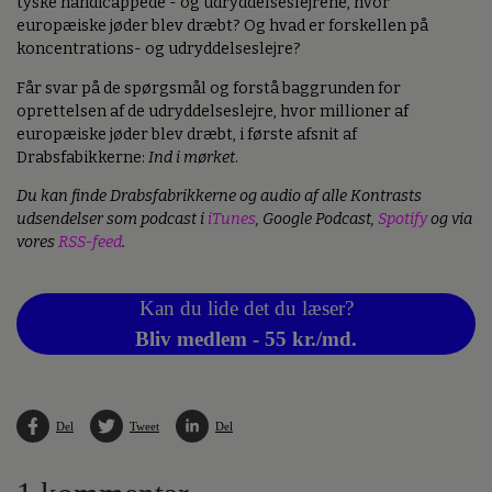
tyske handicappede - og udryddelseslejrene, hvor
europæiske jøder blev dræbt? Og hvad er forskellen på
koncentrations- og udryddelseslejre?
Får svar på de spørgsmål og forstå baggrunden for
oprettelsen af de udryddelseslejre, hvor millioner af
europæiske jøder blev dræbt, i første afsnit af
Drabsfabikkerne:
Ind i mørket
.
Du kan finde Drabsfabrikkerne og audio af alle Kontrasts
udsendelser som podcast i
iTunes
, Google Podcast,
Spotify
og via
vores
RSS-feed
.
Kan du lide det du læser?
Bliv medlem - 55 kr./md.
Del
Tweet
Del