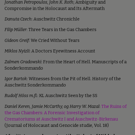
Jonathan Petropoulos, John K. Roth
; Ambiguity and
Compromise in the Holocaust and Its Aftermath
Danuta Czech
: Auschwitz Chronichle
Filip Müller
: Three Tears in the Gas Chambers
Gideon Greif
: We Cried Without Tears
Miklos Nyizli
: A Doctors Eyewitness Account
Zalmen Gradowski
: From the Heart of Hell. Manuscripts of a
Sonderkommando
Igor Bartok
: Witnesses from the Pit of Hell. History of the
Auschwitz Sonderkommando
Rudolf Höss m.fl.
: KL Auschwitz Seen by the SS
Daniel Keren, Jamie McCarthy, og Harry W. Mazal
:
The Ruins of
the Gas Chambers: A Forensic Investigation of
Crematoriums at Auschwitz I and Auschwitz-Birkenau
(Journal of Holocaust and Genocide studie, Vol. 18)