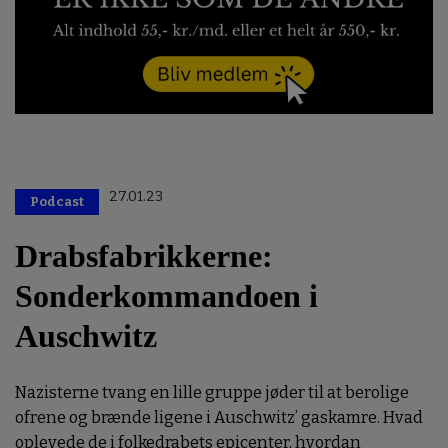
27.01.23
Podcast
Drabsfabrikkerne:
Sonderkommandoen i
Auschwitz
Nazisterne tvang en lille gruppe jøder til at berolige
ofrene og brænde ligene i Auschwitz’ gaskamre. Hvad
oplevede de i folkedrabets epicenter, hvordan