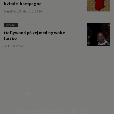
kvinde-kampagne
Daniel Holst Pinderup
/ 13.5.26
Artikel
Hollywood på vej med ny woke
fiasko
Jan Lund
/ 17.5.26
Nyhedsbrev
Bliv opdateret, når der