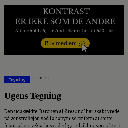
07.08.26
Tegning
Ugens Tegning
Den udskældte 'Baronen af Øresund' har skabt vrede
på venstrefløjen ved i anonymiseret form at sætte
fokus på en række besynderlige udviklingsprojekter i