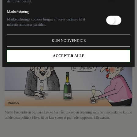
der bliver besøgt.
regering sammen, som skulle kunne holde dem
politisk i live, til de kan score et par fede topposter i
Markedsføring
Bruxelles.
Markedsførings cookies bruges af vores partnere til at
målrette annoncer på siden.
KUN NØDVENDIGE
ACCEPTER ALLE
Mette Frederiksen og Lars Løkke har fået flikket en regering sammen, som skulle kunne
holde dem politisk i live, til de kan score et par fede topposter i Bruxelles.