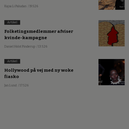
Kajsa Li Paludan
/ 19.5.26
Artikel
Folketingsmedlemmer afviser
kvinde-kampagne
Daniel Holst Pinderup
/ 13.5.26
Artikel
Hollywood på vej med ny woke
fiasko
Jan Lund
/ 17.5.26