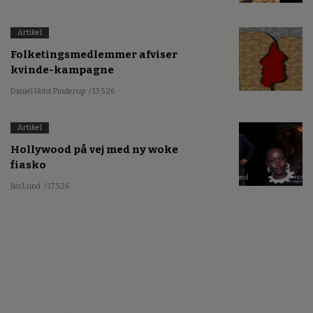
Artikel
Folketingsmedlemmer afviser
kvinde-kampagne
Daniel Holst Pinderup
/ 13.5.26
Artikel
Hollywood på vej med ny woke
fiasko
Jan Lund
/ 17.5.26