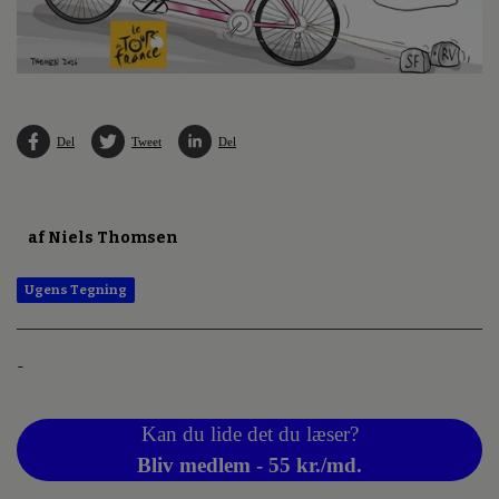
Del
Tweet
Del
af Niels Thomsen
Ugens Tegning
-
Kan du lide det du læser?
Bliv medlem - 55 kr./md.