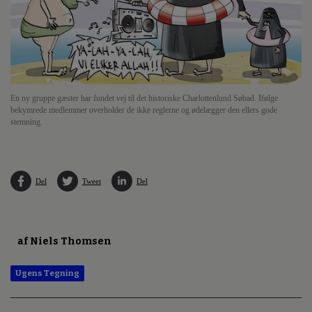
En ny gruppe gæster har fundet vej til det historiske Charlottenlund Søbad. Ifølge
bekymrede medlemmer overholder de ikke reglerne og ødelægger den ellers gode
stemning.
Del
Tweet
Del
af Niels Thomsen
Ugens Tegning