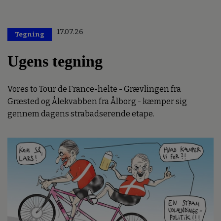
17.07.26
Tegning
Ugens tegning
Vores to Tour de France-helte - Grævlingen fra
Græsted og Ålekvabben fra Ålborg - kæmper sig
gennem dagens strabadserende etape.