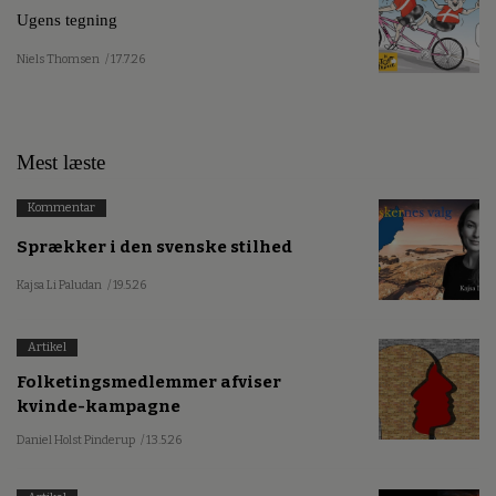
Ugens tegning
Niels Thomsen
/ 17.7.26
Mest læste
Kommentar
Sprækker i den svenske stilhed
Kajsa Li Paludan
/ 19.5.26
Artikel
Folketingsmedlemmer afviser
kvinde-kampagne
Daniel Holst Pinderup
/ 13.5.26