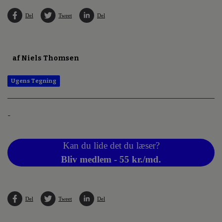
Del
Tweet
Del
af Niels Thomsen
Ugens Tegning
-
Kan du lide det du læser?
Bliv medlem - 55 kr./md.
Del
Tweet
Del