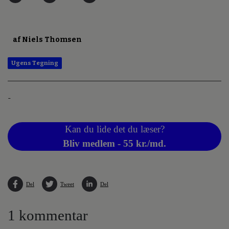
af Niels Thomsen
Ugens Tegning
-
Kan du lide det du læser?
Bliv medlem - 55 kr./md.
Del
Tweet
Del
1 kommentar