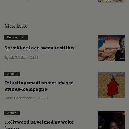
Mest læste
Kommentar
Sprækker i den svenske stilhed
Kajsa Li Paludan
/ 19.5.26
Artikel
Folketingsmedlemmer afviser
kvinde-kampagne
Daniel Holst Pinderup
/ 13.5.26
Artikel
Hollywood på vej med ny woke
fiasko