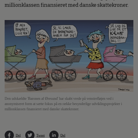
millionklassen finansieret med danske skattekroner.
Den udskældte 'Baronen af Øresund' har skabt vrede på venstrefløjen ved i
anonymiseret form at sætte fokus på en række besynderlige udviklingsprojekter i
millionklassen finansieret med danske skattekroner.
Del
Tweet
Del