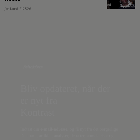
Jan Lund
/ 17.5.26
Nyhedsbrev
Bliv opdateret, når der
er nyt fra
Kontrast
Indtast din
e-mail-adresse,
og få nyt fra det borgerlige
Danmark, artikler, analyser, debatter, anmeldelser og