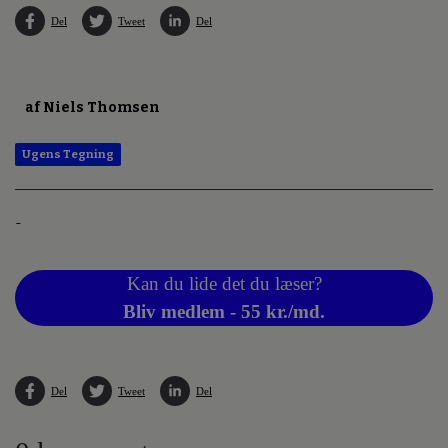
Del
Tweet
Del
af Niels Thomsen
Ugens Tegning
-
Kan du lide det du læser?
Bliv medlem - 55 kr./md.
Del
Tweet
Del