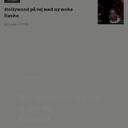
Artikel
Hollywood på vej med ny woke
fiasko
Jan Lund
/ 17.5.26
Nyhedsbrev
Bliv opdateret, når der
er nyt fra
Kontrast