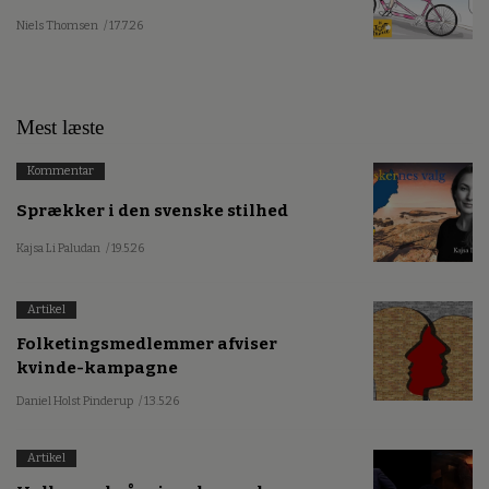
Niels Thomsen
/ 17.7.26
Mest læste
Kommentar
Sprækker i den svenske stilhed
Kajsa Li Paludan
/ 19.5.26
Artikel
Folketingsmedlemmer afviser
kvinde-kampagne
Daniel Holst Pinderup
/ 13.5.26
Artikel