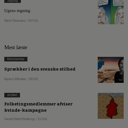
Tegning
Ugens tegning
Niels Thomsen
/ 10.7.26
Mest læste
Kommentar
Sprækker i den svenske stilhed
Kajsa Li Paludan
/ 19.5.26
Artikel
Folketingsmedlemmer afviser
kvinde-kampagne
Daniel Holst Pinderup
/ 13.5.26