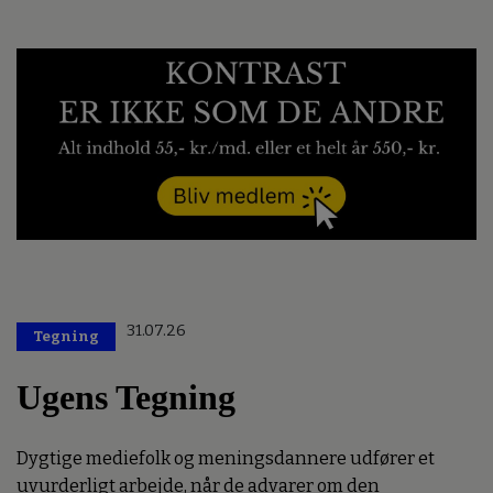
31.07.26
Tegning
Ugens Tegning
Dygtige mediefolk og meningsdannere udfører et
uvurderligt arbejde, når de advarer om den