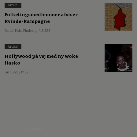
Artikel
Folketingsmedlemmer afviser
kvinde-kampagne
Daniel Holst Pinderup
/ 13.5.26
Artikel
Hollywood på vej med ny woke
fiasko
Jan Lund
/ 17.5.26
Nyhedsbrev