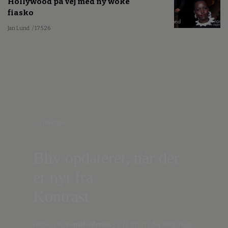
Hollywood på vej med ny woke
fiasko
Jan Lund
/ 17.5.26
Nyhedsbrev
Bliv opdateret, når der
er nyt fra
Kontrast
Indtast din
e-mail-adresse,
og få nyt fra det borgerlige