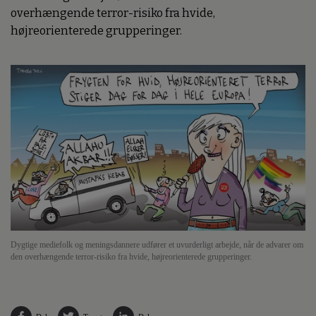
overhængende terror-risiko fra hvide,
højreorienterede grupperinger.
Dygtige mediefolk og meningsdannere udfører et uvurderligt arbejde, når de advarer om
den overhængende terror-risiko fra hvide, højreorienterede grupperinger.