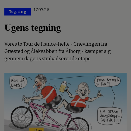
17.07.26
Tegning
Ugens tegning
Vores to Tour de France-helte - Grævlingen fra
Græsted og Ålekvabben fra Ålborg - kæmper sig
gennem dagens strabadserende etape.