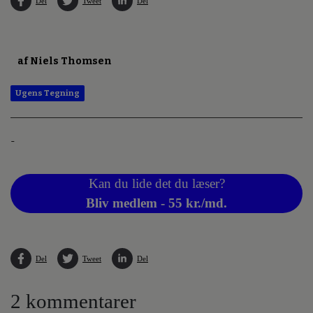
Del
Tweet
Del
af Niels Thomsen
Ugens Tegning
-
Kan du lide det du læser?
Bliv medlem - 55 kr./md.
Del
Tweet
Del
2 kommentarer