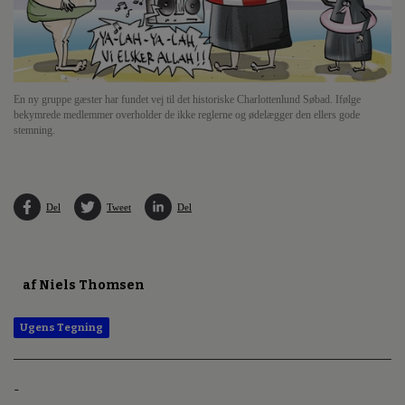
En ny gruppe gæster har fundet vej til det historiske Charlottenlund Søbad. Ifølge
bekymrede medlemmer overholder de ikke reglerne og ødelægger den ellers gode
stemning.
Del
Tweet
Del
af Niels Thomsen
Ugens Tegning
-