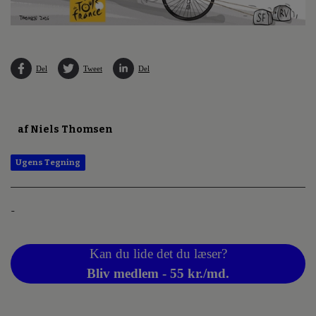
Del
Tweet
Del
af Niels Thomsen
Ugens Tegning
-
Kan du lide det du læser?
Bliv medlem - 55 kr./md.