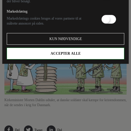
der bliver besøgt.
soldater skal kæmpe for kristendommen, når de
sendes i krig for Danmark.
Markedsføring
Markedsførings cookies bruges af vores partnere til at
målrette annoncer på siden.
KUN NØDVENDIGE
ACCEPTER ALLE
Kirkeminister Morten Dahlin udtaler, at danske soldater skal kæmpe for kristendommen,
når de sendes i krig for Danmark.
Del
Tweet
Del