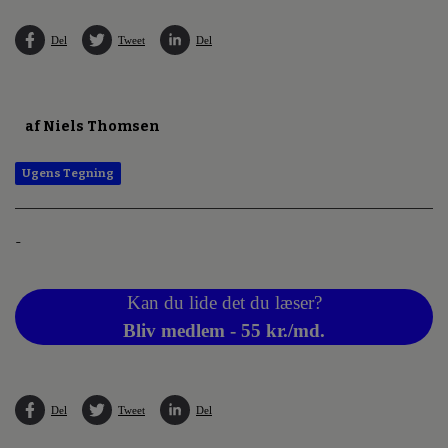
Del
Tweet
Del
af Niels Thomsen
Ugens Tegning
-
Kan du lide det du læser?
Bliv medlem - 55 kr./md.
Del
Tweet
Del