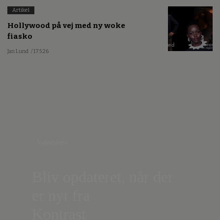
Artikel
Hollywood på vej med ny woke
fiasko
Jan Lund
/ 17.5.26
Nyhedsbrev
Bliv opdateret, når der
er nyt fra
Kontrast