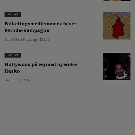
Artikel
Folketingsmedlemmer afviser
kvinde-kampagne
Daniel Holst Pinderup
/ 13.5.26
Artikel
Hollywood på vej med ny woke
fiasko
Jan Lund
/ 17.5.26