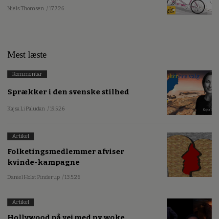
Niels Thomsen
/ 17.7.26
Mest læste
Kommentar
Sprækker i den svenske stilhed
Kajsa Li Paludan
/ 19.5.26
Artikel
Folketingsmedlemmer afviser
kvinde-kampagne
Daniel Holst Pinderup
/ 13.5.26
Artikel
Hollywood på vej med ny woke