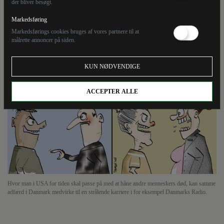
der bliver besøgt.
andre menneskers død, kan samme adfærd i Danmark
medvirke til en strålende karriere i for eksempel
Markedsføring
Danmarks Radio.
Markedsførings cookies bruges af vores partnere til at
målrette annoncer på siden.
KUN NØDVENDIGE
ACCEPTER ALLE
Hvor man i USA for tiden skal passe på med at håne andre menneskers død, kan samme
adfærd i Danmark medvirke til en strålende karriere i for eksempel Danmarks Radio.