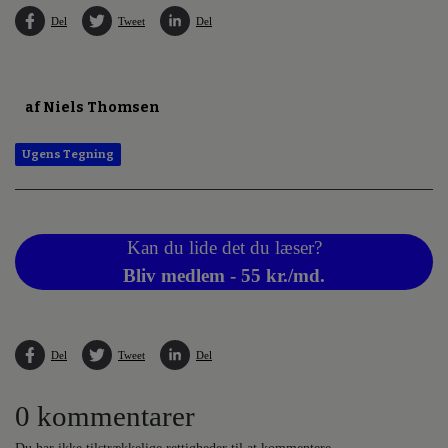
Del
Tweet
Del
af Niels Thomsen
Ugens Tegning
Kan du lide det du læser?
Bliv medlem - 55 kr./md.
Del
Tweet
Del
0 kommentarer