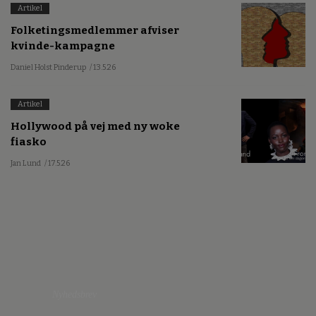
Artikel
Folketingsmedlemmer afviser
kvinde-kampagne
Daniel Holst Pinderup
/ 13.5.26
Artikel
Hollywood på vej med ny woke
fiasko
Jan Lund
/ 17.5.26
Nyhedsbrev