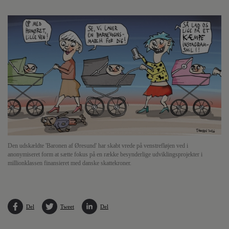
Den udskældte 'Baronen af Øresund' har skabt vrede på venstrefløjen ved i
anonymiseret form at sætte fokus på en række besynderlige udviklingsprojekter i
millionklassen finansieret med danske skattekroner.
Del
Tweet
Del