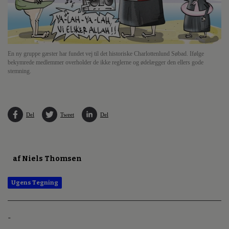
En ny gruppe gæster har fundet vej til det historiske Charlottenlund Søbad. Ifølge
bekymrede medlemmer overholder de ikke reglerne og ødelægger den ellers gode
stemning.
Del
Tweet
Del
af Niels Thomsen
Ugens Tegning
-