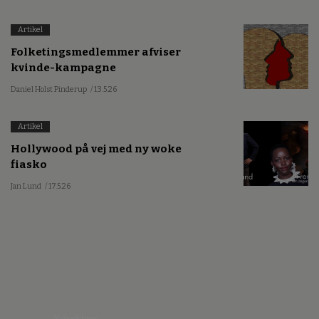
Artikel
Folketingsmedlemmer afviser
kvinde-kampagne
Daniel Holst Pinderup
/ 13.5.26
Artikel
Hollywood på vej med ny woke
fiasko
Jan Lund
/ 17.5.26
Nyhedsbrev