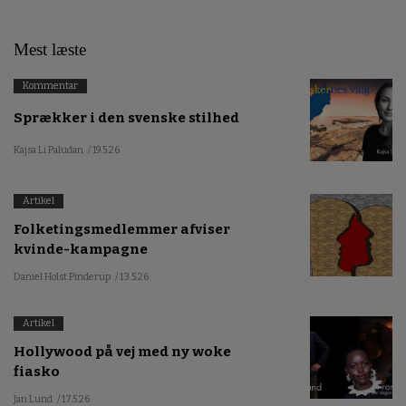
Mest læste
Kommentar
Sprækker i den svenske stilhed
Kajsa Li Paludan
/ 19.5.26
Artikel
Folketingsmedlemmer afviser
kvinde-kampagne
Daniel Holst Pinderup
/ 13.5.26
Artikel
Hollywood på vej med ny woke
fiasko
Jan Lund
/ 17.5.26