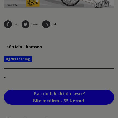
Del
Tweet
Del
af Niels Thomsen
Ugens Tegning
-
Kan du lide det du læser?
Bliv medlem - 55 kr./md.