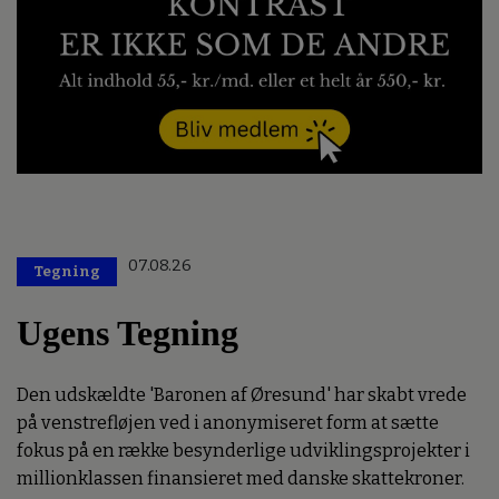
07.08.26
Tegning
Ugens Tegning
Den udskældte 'Baronen af Øresund' har skabt vrede
på venstrefløjen ved i anonymiseret form at sætte
fokus på en række besynderlige udviklingsprojekter i
millionklassen finansieret med danske skattekroner.