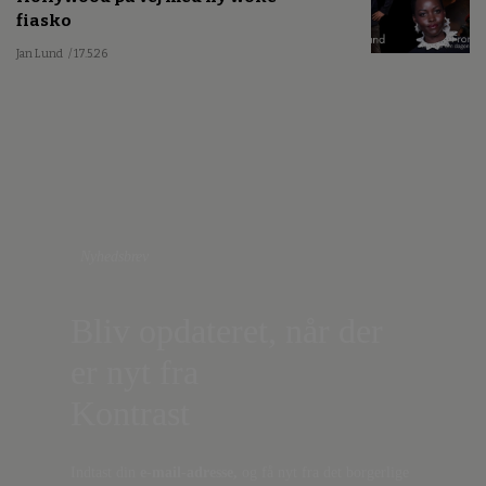
fiasko
Jan Lund
/ 17.5.26
Nyhedsbrev
Bliv opdateret, når der
er nyt fra
Kontrast
Indtast din
e-mail-adresse,
og få nyt fra det borgerlige