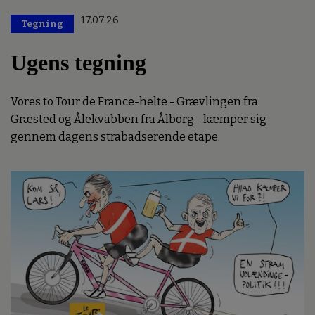
17.07.26
Tegning
Ugens tegning
Vores to Tour de France-helte - Grævlingen fra
Græsted og Ålekvabben fra Ålborg - kæmper sig
gennem dagens strabadserende etape.