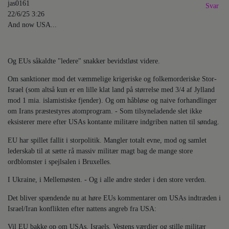
jas0161
Svar
22/6/25 3:26
And now USA...
Og EUs såkaldte "ledere" snakker bevidstløst videre.
Om sanktioner mod det væmmelige krigeriske og folkemorderiske Stor-
Israel (som altså kun er en lille klat land på størrelse med 3/4 af Jylland
mod 1 mia. islamistiske fjender). Og om håbløse og naive forhandlinger
om Irans præstestyres atomprogram. - Som tilsyneladende slet ikke
eksisterer mere efter USAs kontante militære indgriben natten til søndag.
EU har spillet fallit i storpolitik. Mangler totalt evne, mod og samlet
lederskab til at sætte rå massiv militær magt bag de mange store
ordblomster i spejlsalen i Bruxelles.
I Ukraine, i Mellemøsten. - Og i alle andre steder i den store verden.
Det bliver spændende nu at høre EUs kommentarer om USAs indtræden i
Israel/Iran konflikten efter nattens angreb fra USA:
Vil EU bakke op om USAs, Israels, Vestens værdier og stille militær