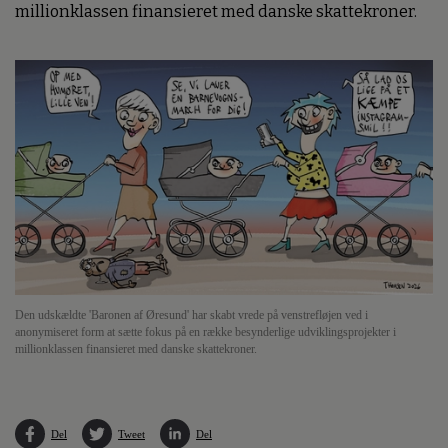
millionklassen finansieret med danske skattekroner.
Den udskældte 'Baronen af Øresund' har skabt vrede på venstrefløjen ved i
anonymiseret form at sætte fokus på en række besynderlige udviklingsprojekter i
millionklassen finansieret med danske skattekroner.
Del
Tweet
Del