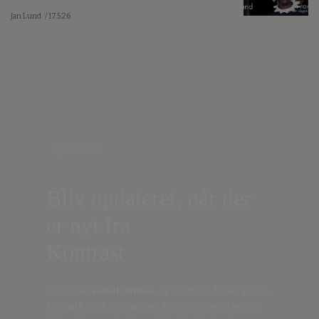
Jan Lund
/ 17.5.26
Nyhedsbrev
Bliv opdateret, når der
er nyt fra
Kontrast
Indtast din
e-mail-adresse,
og få nyt fra det borgerlige
Danmark, artikler, analyser, debatter, anmeldelser og