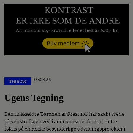
07.08.26
Tegning
Ugens Tegning
Den udskældte 'Baronen af Øresund' har skabt vrede
på venstrefløjen ved i anonymiseret form at sætte
fokus på en række besynderlige udviklingsprojekter i