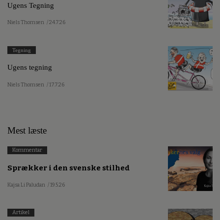
Ugens Tegning
Niels Thomsen
/ 24.7.26
Tegning
Ugens tegning
Niels Thomsen
/ 17.7.26
Mest læste
Kommentar
Sprækker i den svenske stilhed
Kajsa Li Paludan
/ 19.5.26
Artikel