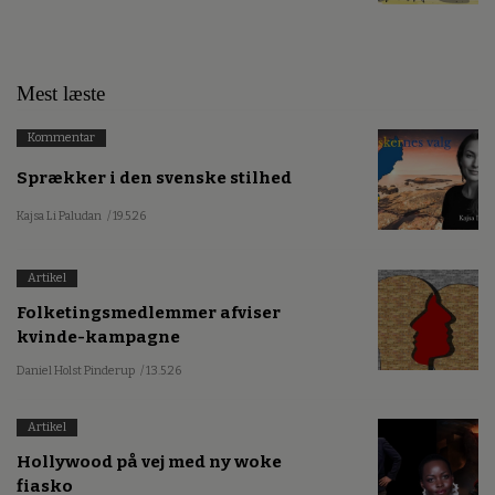
Mest læste
Kommentar
Sprækker i den svenske stilhed
Kajsa Li Paludan
/ 19.5.26
Artikel
Folketingsmedlemmer afviser
kvinde-kampagne
Daniel Holst Pinderup
/ 13.5.26
Artikel
Hollywood på vej med ny woke
fiasko