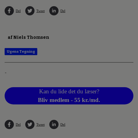
Del
Tweet
Del
af Niels Thomsen
Ugens Tegning
-
Kan du lide det du læser?
Bliv medlem - 55 kr./md.
Del
Tweet
Del