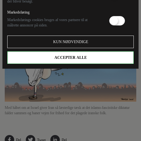
der bliver besøgt.
det islamo-fascistiske diktatur falder sammen og
baner vejen for frihed for det plagede iranske folk.
Markedsføring
Markedsførings cookies bruges af vores partnere til at
målrette annoncer på siden.
KUN NØDVENDIGE
ACCEPTER ALLE
Med håbet om at Israel giver Iran så læsterlige tæsk at det islamo-fascistiske diktatur
falder sammen og baner vejen for frihed for det plagede iranske folk.
Del
Tweet
Del