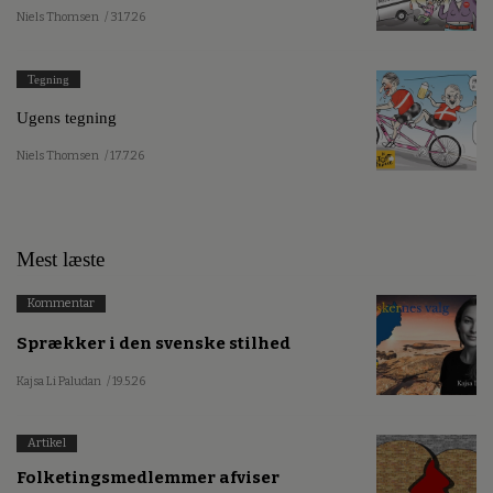
Niels Thomsen
/ 31.7.26
Tegning
Ugens tegning
Niels Thomsen
/ 17.7.26
Mest læste
Kommentar
Sprækker i den svenske stilhed
Kajsa Li Paludan
/ 19.5.26
Artikel
Folketingsmedlemmer afviser