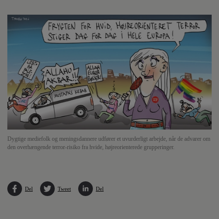
Dygtige mediefolk og meningsdannere udfører et uvurderligt arbejde, når de advarer om
den overhængende terror-risiko fra hvide, højreorienterede grupperinger.
Del
Tweet
Del