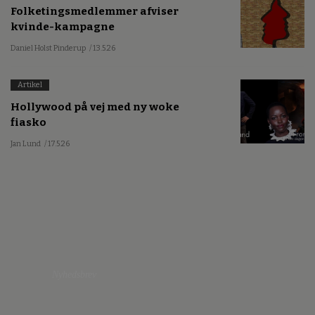
Folketingsmedlemmer afviser
kvinde-kampagne
Daniel Holst Pinderup
/ 13.5.26
Artikel
Hollywood på vej med ny woke
fiasko
Jan Lund
/ 17.5.26
Nyhedsbrev