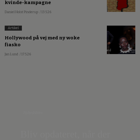
kvinde-kampagne
Daniel Holst Pinderup
/ 13.5.26
Artikel
Hollywood på vej med ny woke
fiasko
Jan Lund
/ 17.5.26
Nyhedsbrev
Bliv opdateret, når der