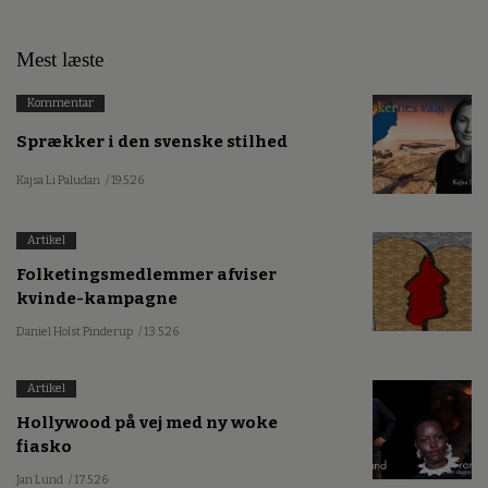
Mest læste
Kommentar
Sprækker i den svenske stilhed
Kajsa Li Paludan
/ 19.5.26
Artikel
Folketingsmedlemmer afviser
kvinde-kampagne
Daniel Holst Pinderup
/ 13.5.26
Artikel
Hollywood på vej med ny woke
fiasko
Jan Lund
/ 17.5.26