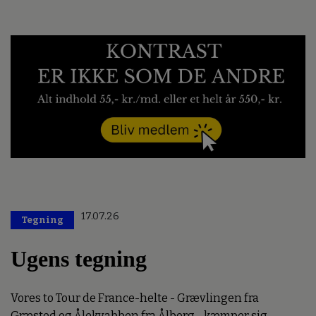
17.07.26
Tegning
Ugens tegning
Vores to Tour de France-helte - Grævlingen fra
Græsted og Ålekvabben fra Ålborg - kæmper sig