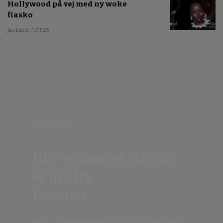
Hollywood på vej med ny woke
fiasko
Jan Lund
/ 17.5.26
Nyhedsbrev
Bliv opdateret, når der
er nyt fra
Kontrast
Indtast din
e-mail-adresse,
og få nyt fra det borgerlige