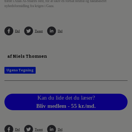
træde i Anas Al-Sharifs sted, for at sikre en fortsat neutral og faktabaseret
nyhedsformidling fra krigen i Gaza.
Del
Tweet
Del
af Niels Thomsen
Ugens Tegning
Kan du lide det du læser?
Bliv medlem - 55 kr./md.
Del
Tweet
Del