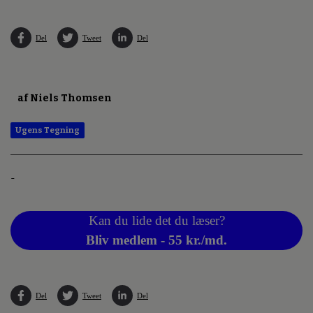
Del
Tweet
Del
af Niels Thomsen
Ugens Tegning
-
Kan du lide det du læser?
Bliv medlem - 55 kr./md.
Del
Tweet
Del