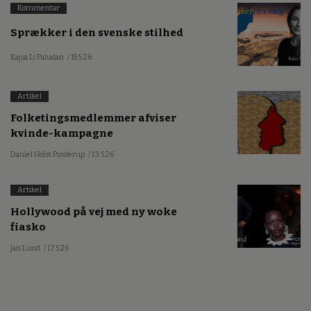
Kommentar
Sprækker i den svenske stilhed
Kajsa Li Paludan
/ 19.5.26
Artikel
Folketingsmedlemmer afviser
kvinde-kampagne
Daniel Holst Pinderup
/ 13.5.26
Artikel
Hollywood på vej med ny woke
fiasko
Jan Lund
/ 17.5.26