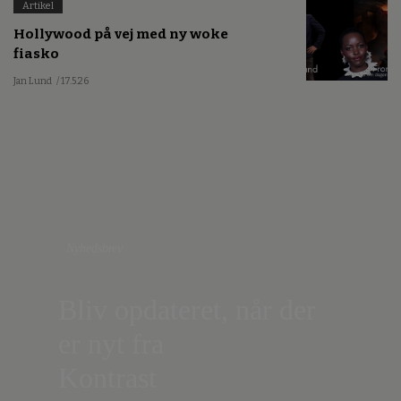
Artikel
Hollywood på vej med ny woke
fiasko
Jan Lund
/ 17.5.26
Nyhedsbrev
Bliv opdateret, når der
er nyt fra
Kontrast