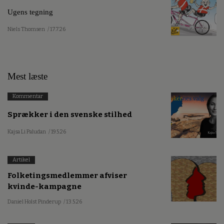
Ugens tegning
Niels Thomsen
/ 17.7.26
Mest læste
Kommentar
Sprækker i den svenske stilhed
Kajsa Li Paludan
/ 19.5.26
Artikel
Folketingsmedlemmer afviser
kvinde-kampagne
Daniel Holst Pinderup
/ 13.5.26