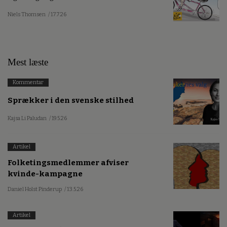
Niels Thomsen
/ 17.7.26
Mest læste
Kommentar
Sprækker i den svenske stilhed
Kajsa Li Paludan
/ 19.5.26
Artikel
Folketingsmedlemmer afviser
kvinde-kampagne
Daniel Holst Pinderup
/ 13.5.26
Artikel