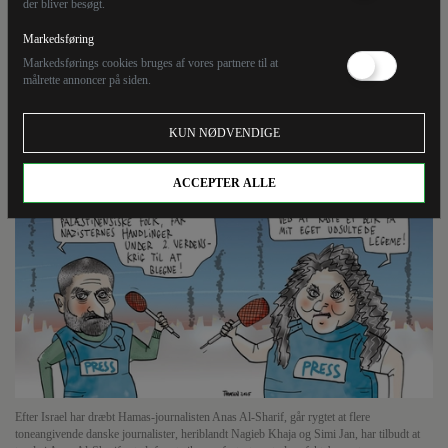
der bliver besøgt.
Sharif, går rygtet at flere toneangivende danske
journalister, heriblandt Nagieb Khaja og Simi Jan, har
Markedsføring
tilbudt at træde i Anas Al-Sharifs sted, for at sikre en
Markedsførings cookies bruges af vores partnere til at
målrette annoncer på siden.
fortsat neutral og faktabaseret nyhedsformidling fra
krigen i Gaza.
KUN NØDVENDIGE
ACCEPTER ALLE
Efter Israel har dræbt Hamas-journalisten Anas Al-Sharif, går rygtet at flere
toneangivende danske journalister, heriblandt Nagieb Khaja og Simi Jan, har tilbudt at