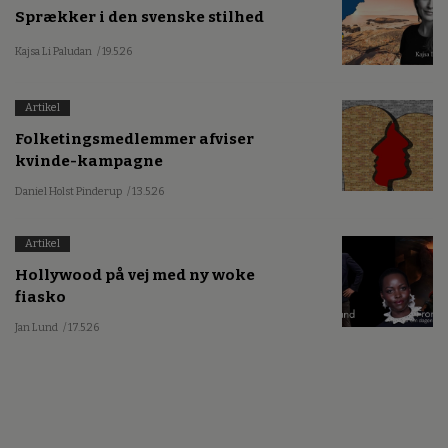
Sprækker i den svenske stilhed
Kajsa Li Paludan
/ 19.5.26
Artikel
Folketingsmedlemmer afviser
kvinde-kampagne
Daniel Holst Pinderup
/ 13.5.26
Artikel
Hollywood på vej med ny woke
fiasko
Jan Lund
/ 17.5.26