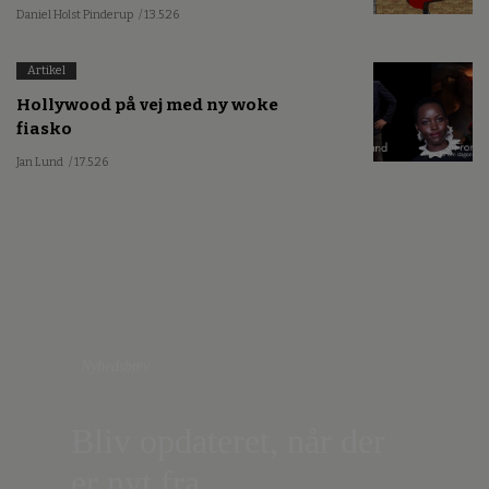
Daniel Holst Pinderup
/ 13.5.26
Artikel
Hollywood på vej med ny woke
fiasko
Jan Lund
/ 17.5.26
Nyhedsbrev
Bliv opdateret, når der
er nyt fra