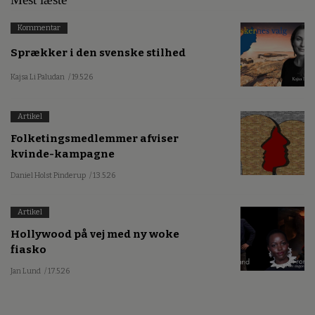
Kommentar
Sprækker i den svenske stilhed
Kajsa Li Paludan
/ 19.5.26
Artikel
Folketingsmedlemmer afviser
kvinde-kampagne
Daniel Holst Pinderup
/ 13.5.26
Artikel
Hollywood på vej med ny woke
fiasko
Jan Lund
/ 17.5.26