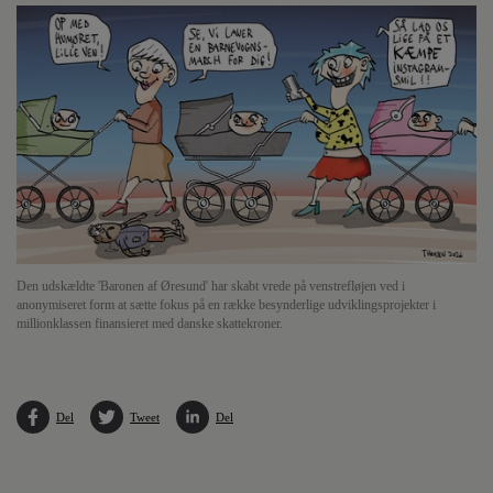
Den udskældte 'Baronen af Øresund' har skabt vrede på venstrefløjen ved i
anonymiseret form at sætte fokus på en række besynderlige udviklingsprojekter i
millionklassen finansieret med danske skattekroner.
Del
Tweet
Del