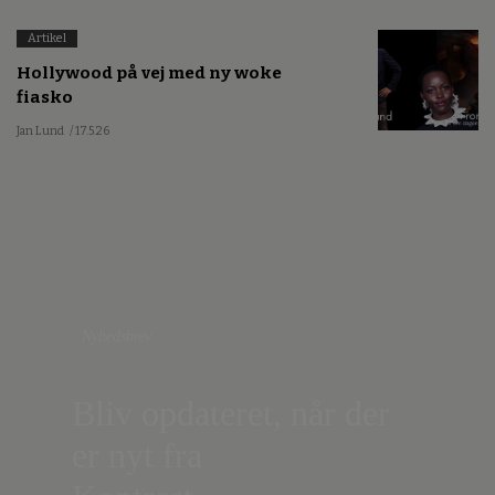
Artikel
Hollywood på vej med ny woke
fiasko
Jan Lund
/ 17.5.26
Nyhedsbrev
Bliv opdateret, når der
er nyt fra