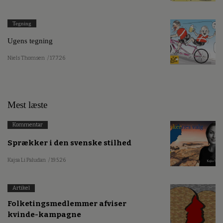
Tegning
Ugens tegning
Niels Thomsen
/ 17.7.26
Mest læste
Kommentar
Sprækker i den svenske stilhed
Kajsa Li Paludan
/ 19.5.26
Artikel
Folketingsmedlemmer afviser
kvinde-kampagne