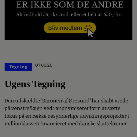
07.08.26
Tegning
Ugens Tegning
Den udskældte 'Baronen af Øresund' har skabt vrede
på venstrefløjen ved i anonymiseret form at sætte
fokus på en række besynderlige udviklingsprojekter i
millionklassen finansieret med danske skattekroner.