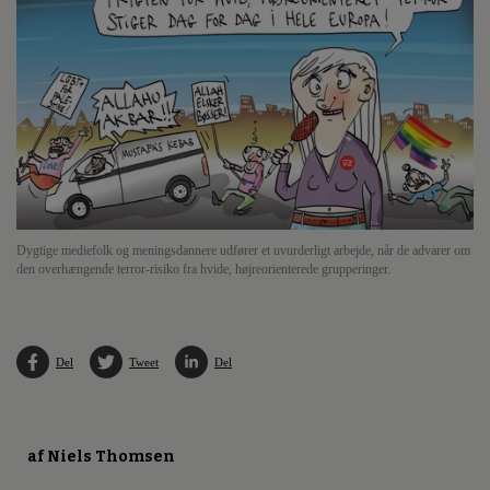
Dygtige mediefolk og meningsdannere udfører et uvurderligt arbejde, når de advarer om
den overhængende terror-risiko fra hvide, højreorienterede grupperinger.
Del
Tweet
Del
af Niels Thomsen