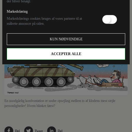
der bliver besøgt.
mellem to af klodens mest stejle personligheder!
Hvem blinker først?
Markedsføring
Markedsførings cookies bruges af vores partnere til at
målrette annoncer på siden.
KUN NØDVENDIGE
ACCEPTER ALLE
En uundgåelig konfrontation er under opsejling mellem to af klodens mest stejle
personligheder! Hvem blinker først?
Del
Tweet
Del