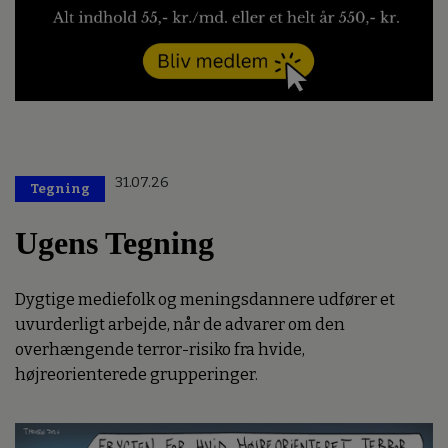
31.07.26
Tegning
Ugens Tegning
Dygtige mediefolk og meningsdannere udfører et
uvurderligt arbejde, når de advarer om den
overhængende terror-risiko fra hvide,
højreorienterede grupperinger.