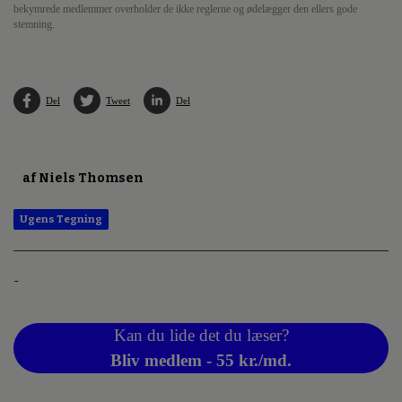
bekymrede medlemmer overholder de ikke reglerne og ødelægger den ellers gode
stemning.
Del
Tweet
Del
af Niels Thomsen
Ugens Tegning
-
Kan du lide det du læser?
Bliv medlem - 55 kr./md.