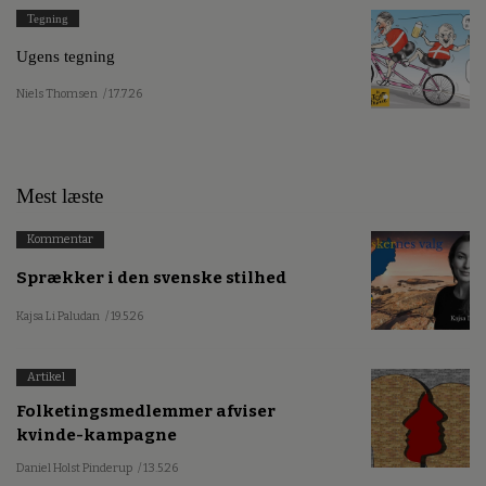
Tegning
Ugens tegning
Niels Thomsen
/ 17.7.26
Mest læste
Kommentar
Sprækker i den svenske stilhed
Kajsa Li Paludan
/ 19.5.26
Artikel
Folketingsmedlemmer afviser
kvinde-kampagne
Daniel Holst Pinderup
/ 13.5.26