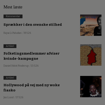
Mest læste
Kommentar
Sprækker i den svenske stilhed
Kajsa Li Paludan
/ 19.5.26
Artikel
Folketingsmedlemmer afviser
kvinde-kampagne
Daniel Holst Pinderup
/ 13.5.26
Artikel
Hollywood på vej med ny woke
fiasko
Jan Lund
/ 17.5.26