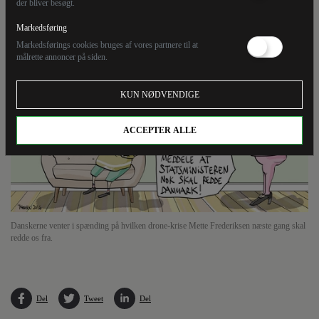
der bliver besøgt.
Mette Frederiksen næste gang skal redde os fra.
Markedsføring
Markedsførings cookies bruges af vores partnere til at
målrette annoncer på siden.
KUN NØDVENDIGE
ACCEPTER ALLE
Danskerne venter i spænding på hvilken drone-krise Mette Frederiksen næste gang skal
redde os fra.
Del
Tweet
Del