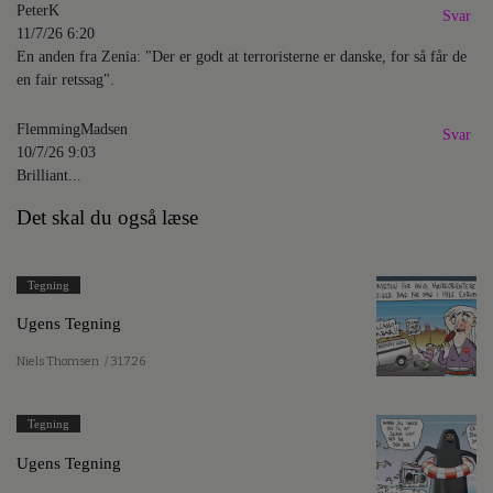
PeterK
Svar
11/7/26 6:20
En anden fra Zenia: "Der er godt at terroristerne er danske, for så får de
en fair retssag".
FlemmingMadsen
Svar
10/7/26 9:03
Brilliant...
Det skal du også læse
Tegning
Ugens Tegning
Niels Thomsen
/ 31.7.26
Tegning
Ugens Tegning