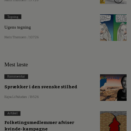
Niels Thomsen
/ 17.7.26
Tegning
Ugens tegning
Niels Thomsen
/ 10.7.26
Mest læste
Kommentar
Sprækker i den svenske stilhed
Kajsa Li Paludan
/ 19.5.26
Artikel
Folketingsmedlemmer afviser
kvinde-kampagne