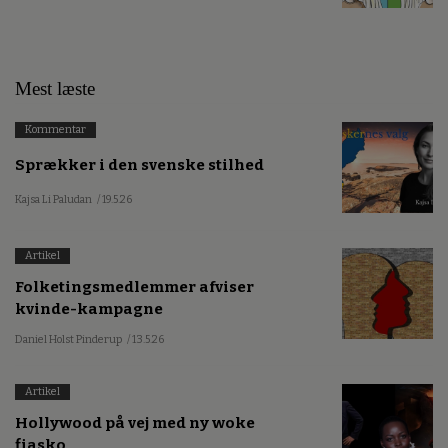
Mest læste
Kommentar
Sprækker i den svenske stilhed
Kajsa Li Paludan
/ 19.5.26
Artikel
Folketingsmedlemmer afviser
kvinde-kampagne
Daniel Holst Pinderup
/ 13.5.26
Artikel
Hollywood på vej med ny woke
fiasko