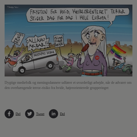
Dygtige mediefolk og meningsdannere udfører et uvurderligt arbejde, når de advarer om
den overhængende terror-risiko fra hvide, højreorienterede grupperinger.
Del
Tweet
Del