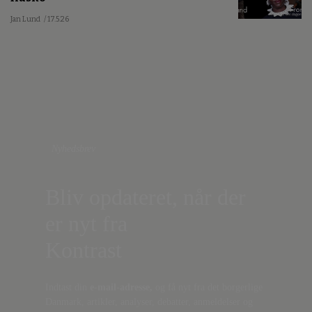
Jan Lund
/ 17.5.26
Nyhedsbrev
Bliv opdateret, når der
er nyt fra
Kontrast
Indtast din
e-mail-adresse,
og få nyt fra det borgerlige
Danmark, artikler, analyser, debatter, anmeldelser og