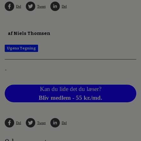
Del
Tweet
Del
af Niels Thomsen
Ugens Tegning
-
Kan du lide det du læser?
Bliv medlem - 55 kr./md.
Del
Tweet
Del