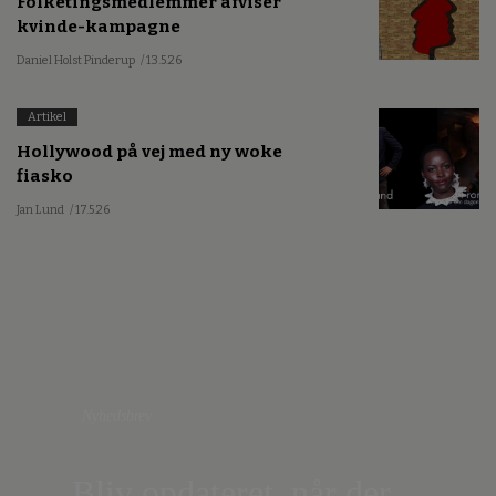
Folketingsmedlemmer afviser
kvinde-kampagne
Daniel Holst Pinderup
/ 13.5.26
Artikel
Hollywood på vej med ny woke
fiasko
Jan Lund
/ 17.5.26
Nyhedsbrev
Bliv opdateret, når der