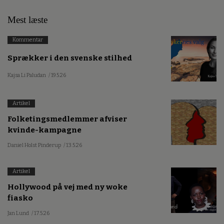
Mest læste
Kommentar
Sprækker i den svenske stilhed
Kajsa Li Paludan
/ 19.5.26
Artikel
Folketingsmedlemmer afviser
kvinde-kampagne
Daniel Holst Pinderup
/ 13.5.26
Artikel
Hollywood på vej med ny woke
fiasko
Jan Lund
/ 17.5.26