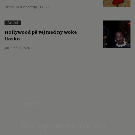
Daniel Holst Pinderup
/ 13.5.26
Artikel
Hollywood på vej med ny woke
fiasko
Jan Lund
/ 17.5.26
Nyhedsbrev
Bliv opdateret, når der