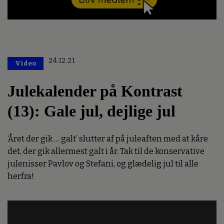
24.12.21
Video
Julekalender på Kontrast
(13): Gale jul, dejlige jul
‘Året der gik … galt’ slutter af på juleaften med at kåre
det, der gik allermest galt i år. Tak til de konservative
julenisser Pavlov og Stefani, og glædelig jul til alle
herfra!