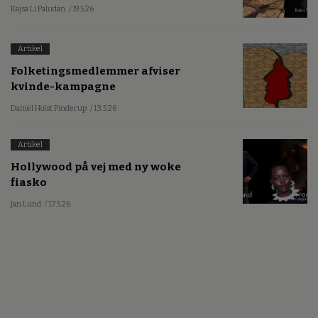
Kajsa Li Paludan
/ 19.5.26
Artikel
Folketingsmedlemmer afviser
kvinde-kampagne
Daniel Holst Pinderup
/ 13.5.26
Artikel
Hollywood på vej med ny woke
fiasko
Jan Lund
/ 17.5.26