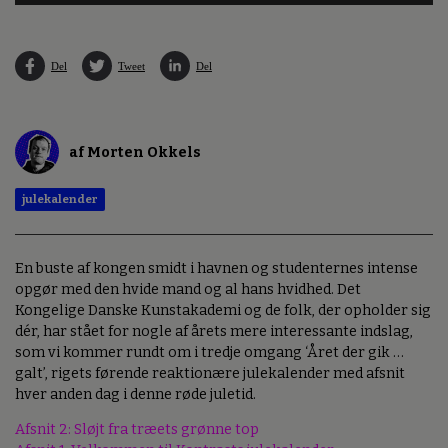
Del
Tweet
Del
af Morten Okkels
julekalender
En buste af kongen smidt i havnen og studenternes intense
opgør med den hvide mand og al hans hvidhed. Det
Kongelige Danske Kunstakademi og de folk, der opholder sig
dér, har stået for nogle af årets mere interessante indslag,
som vi kommer rundt om i tredje omgang ‘Året der gik …
galt’, rigets førende reaktionære julekalender med afsnit
hver anden dag i denne røde juletid.
Afsnit 2: Sløjt fra træets grønne top