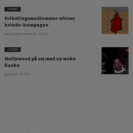
Artikel
Folketingsmedlemmer afviser
kvinde-kampagne
Daniel Holst Pinderup
/ 13.5.26
Artikel
Hollywood på vej med ny woke
fiasko
Jan Lund
/ 17.5.26
Nyhedsbrev