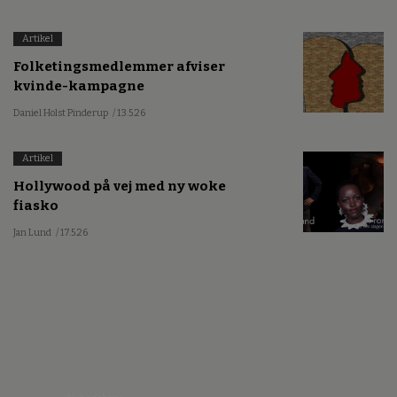
Artikel
Folketingsmedlemmer afviser
kvinde-kampagne
Daniel Holst Pinderup
/ 13.5.26
Artikel
Hollywood på vej med ny woke
fiasko
Jan Lund
/ 17.5.26