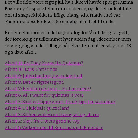
Det ville ikke være rigtig jul, hvis ikke vi havde spurgt Kuzma
Pavlov og Caspar Stefani om medierne, og der er nok at tale
om til snapseklokkens liflige klang. Alternativ titel var:
’Kimer i snapseklokker’. Se endelig afsnittet til ende.
Her er det imponerende bagkatalog for ’Året der gik .. galt’,
der foreløbig er udkommet hver anden dag i december, men
selvfølgelig vender tilbage på selveste juleaftensdag med 13.
og sidste afsnit.
Afsnit 11: Do They Know It‘s Quizmas?
Afsnit 10: Lars’ Christmas
Afsnit 9: Julen har bragt vaccine-bud
Afsnit 8: Det er rigsretsgrød
Afsnit 7: Kender i den om … Muhammed?!
Afsnit 6: All I want for quizmas is you
Afsnit 5: Skal vi klippe vores Thule-hjerter sammen?
Afsnit 4: Til julebal i quizzeland
Afsnit 3: Sikken wokesom trængsel og alarm
Afsnit 2: Sløjt fra træets grønne top
Afsnit 1: Velkommen til Kontrasts julekalender