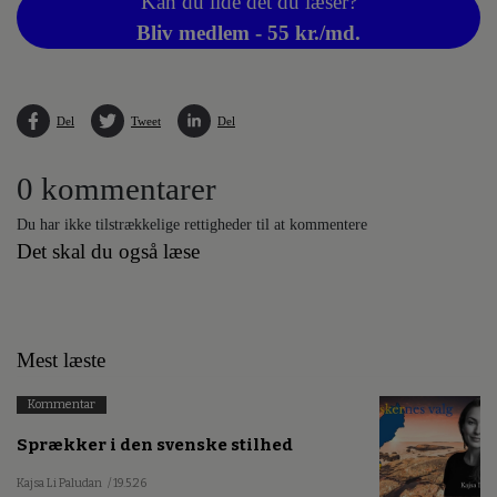
Kan du lide det du læser?
Bliv medlem - 55 kr./md.
Del
Tweet
Del
0 kommentarer
Du har ikke tilstrækkelige rettigheder til at kommentere
Det skal du også læse
Mest læste
Kommentar
Sprækker i den svenske stilhed
Kajsa Li Paludan
/ 19.5.26