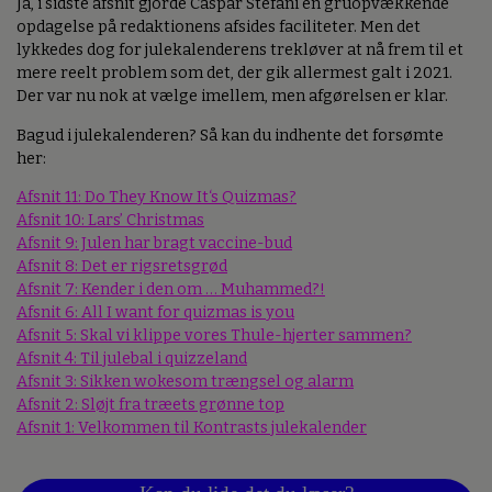
Ja, i sidste afsnit gjorde Caspar Stefani en gruopvækkende
opdagelse på redaktionens afsides faciliteter. Men det
lykkedes dog for julekalenderens trekløver at nå frem til et
mere reelt problem som det, der gik allermest galt i 2021.
Der var nu nok at vælge imellem, men afgørelsen er klar.
Bagud i julekalenderen? Så kan du indhente det forsømte
her:
Afsnit 11: Do They Know It‘s Quizmas?
Afsnit 10: Lars’ Christmas
Afsnit 9: Julen har bragt vaccine-bud
Afsnit 8: Det er rigsretsgrød
Afsnit 7: Kender i den om … Muhammed?!
Afsnit 6: All I want for quizmas is you
Afsnit 5: Skal vi klippe vores Thule-hjerter sammen?
Afsnit 4: Til julebal i quizzeland
Afsnit 3: Sikken wokesom trængsel og alarm
Afsnit 2: Sløjt fra træets grønne top
Afsnit 1: Velkommen til Kontrasts julekalender