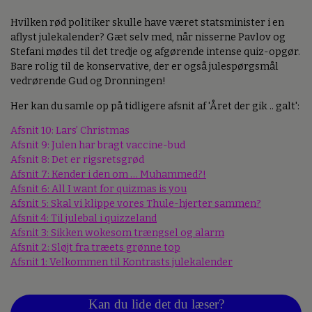
Hvilken rød politiker skulle have været statsminister i en
aflyst julekalender? Gæt selv med, når nisserne Pavlov og
Stefani mødes til det tredje og afgørende intense quiz-opgør.
Bare rolig til de konservative, der er også julespørgsmål
vedrørende Gud og Dronningen!
Her kan du samle op på tidligere afsnit af 'Året der gik .. galt':
Afsnit 10: Lars’ Christmas
Afsnit 9: Julen har bragt vaccine-bud
Afsnit 8: Det er rigsretsgrød
Afsnit 7: Kender i den om … Muhammed?!
Afsnit 6: All I want for quizmas is you
Afsnit 5: Skal vi klippe vores Thule-hjerter sammen?
Afsnit 4: Til julebal i quizzeland
Afsnit 3: Sikken wokesom trængsel og alarm
Afsnit 2: Sløjt fra træets grønne top
Afsnit 1: Velkommen til Kontrasts julekalender
Kan du lide det du læser?