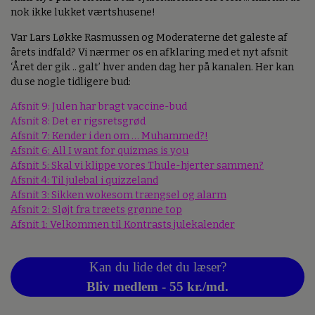
nok ikke lukket værtshusene!
Var Lars Løkke Rasmussen og Moderaterne det galeste af
årets indfald? Vi nærmer os en afklaring med et nyt afsnit
‘Året der gik .. galt’ hver anden dag her på kanalen. Her kan
du se nogle tidligere bud:
Afsnit 9: Julen har bragt vaccine-bud
Afsnit 8: Det er rigsretsgrød
Afsnit 7: Kender i den om … Muhammed?!
Afsnit 6: All I want for quizmas is you
Afsnit 5: Skal vi klippe vores Thule-hjerter sammen?
Afsnit 4: Til julebal i quizzeland
Afsnit 3: Sikken wokesom trængsel og alarm
Afsnit 2: Sløjt fra træets grønne top
Afsnit 1: Velkommen til Kontrasts julekalender
Kan du lide det du læser?
Bliv medlem - 55 kr./md.