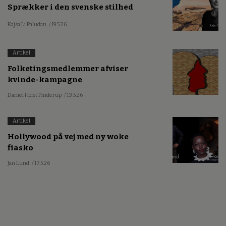
Sprækker i den svenske stilhed
Kajsa Li Paludan
/ 19.5.26
Artikel
Folketingsmedlemmer afviser
kvinde-kampagne
Daniel Holst Pinderup
/ 13.5.26
Artikel
Hollywood på vej med ny woke
fiasko
Jan Lund
/ 17.5.26