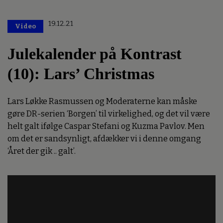
19.12.21
Video
Julekalender på Kontrast
(10): Lars’ Christmas
Lars Løkke Rasmussen og Moderaterne kan måske
gøre DR-serien ‘Borgen’ til virkelighed, og det vil være
helt galt ifølge Caspar Stefani og Kuzma Pavlov. Men
om det er sandsynligt, afdækker vi i denne omgang
‘Året der gik .. galt’.