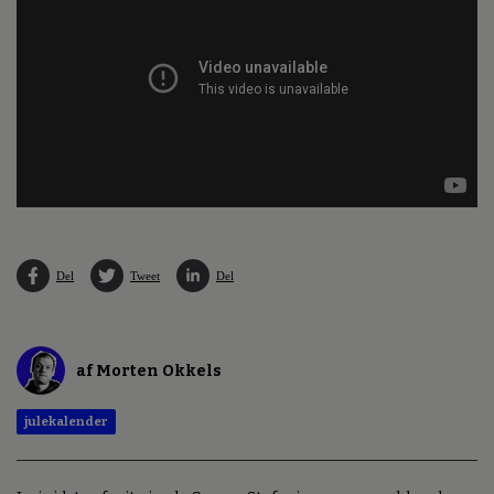
Del
Tweet
Del
af Morten Okkels
julekalender